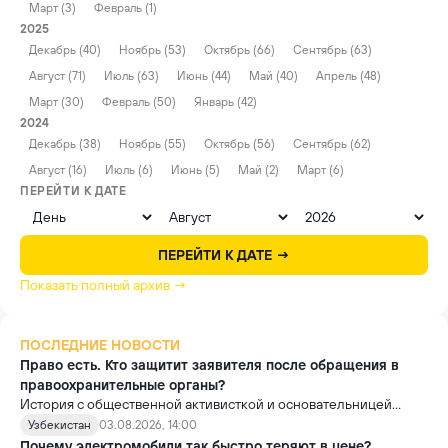
Март (3)
Февраль (1)
2025
Декабрь (40)
Ноябрь (53)
Октябрь (66)
Сентябрь (63)
Август (71)
Июль (63)
Июнь (44)
Май (40)
Апрель (48)
Март (30)
Февраль (50)
Январь (42)
2024
Декабрь (38)
Ноябрь (55)
Октябрь (56)
Сентябрь (62)
Август (16)
Июль (6)
Июнь (5)
Май (2)
Март (6)
ПЕРЕЙТИ К ДАТЕ
ПЕРЕЙТИ К ДАТЕ →
Показать полный архив →
ПОСЛЕДНИЕ НОВОСТИ
Право есть. Кто защитит заявителя после обращения в
правоохранительные органы?
История с общественной активисткой и основательницей
проекта «Немолчи.uz» Ириной Матвиенко поднимает вопрос,
Узбекистан
03.08.2026, 14:00
который выходит далеко за рамки одного судебного дела.
Почему электромобили так быстро теряют в цене?