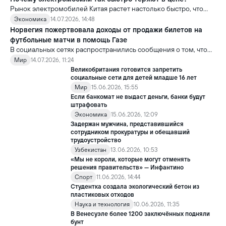
Рынок электромобилей Китая растет настолько быстро, что
новые модели выходят почти ежемесячно. В результате
Экономика
14.07.2026, 14:48
стоимость более ранних моделей заметно снижается.
Норвегия пожертвовала доходы от продажи билетов на
футбольные матчи в помощь Газе
В социальных сетях распространились сообщения о том, что
сборная Норвегии перечислила весь призовой фонд,
Мир
14.07.2026, 11:24
полученный на чемпионате мира по футболу FIFA 2026, в
Великобритания готовится запретить
качестве гуманитарной помощи жителям сектора Газа.
социальные сети для детей младше 16 лет
Мир
15.06.2026, 15:55
Если банкомат не выдаст деньги, банки будут
штрафовать
Экономика
15.06.2026, 12:09
Задержан мужчина, представившийся
сотрудником прокуратуры и обещавший
трудоустройство
Узбекистан
13.06.2026, 10:53
«Мы не короли, которые могут отменять
решения правительств» — Инфантино
Спорт
11.06.2026, 14:44
Студентка создала экологический бетон из
пластиковых отходов
Наука и технология
10.06.2026, 11:35
В Венесуэле более 1200 заключённых подняли
бунт