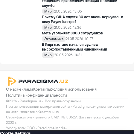
тенденция привлечения женщин к военной
службе.
Мир
21.05.2026, 13:05
Почему США спустя 30 лет вновь вернулись к
делу Рауля Кастро?
Мир
21.05.2026, 12:36
Meta увольняет 8000 сотрудников
Экономика
21.05.2026, 10:27
В Кыргызстане начался суд над
высокопоставленными чиновниками
Мир
20.05.2026, 14:31
О нас
Реклама
Контакты
Условия использования
Политика конфиденциальности
©2026 «Paradigma.uz». Все права сохранены.

При использовании материалов сайта «Paradigma.uz» указание ссылки 
на него  является обязательным.

Сертификат электронного СМИ: №180629. Дата выпуска: 6 декабря 
2023 г.

Учредитель: ООО «Paradigma Media»
Cookie Settings
100011, Ташкент, улица Навои, 30