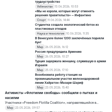
трудоустройство
Узбекистан
13.06.2026, 10:53
«Мы не короли, которые могут отменять
решения правительств» — Инфантино
Спорт
11.06.2026, 14:44
Студентка создала экологический бетон из
пластиковых отходов
Наука и технология
10.06.2026, 11:35
В Венесуэле более 1200 заключённых подняли
бунт
Мир
26.05.2026, 16:12
Россия предупредила Армению
Мир
26.05.2026, 10:27
Турция задержала женщину, служившую в армии
Израиля
Мир
25.05.2026, 17:10
Возобновила работу станция на
провинциальном участке железнодорожной
линии Хайратон–Мазари-Шариф
Мир
23.05.2026, 15:40
Активисты «Флотилии свободы» сообщили о пытках и
насилии
Участники «Freedom Flotilla Coalition», направлявшейся в
сектор Газа с гуманитарной помощью, заявили, что после
Мир
23.05.2026, 09:57