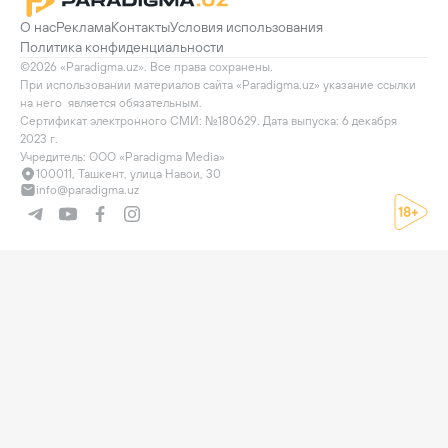
О нас
Реклама
Контакты
Условия использования
Политика конфиденциальности
©2026 «Paradigma.uz». Все права сохранены.

При использовании материалов сайта «Paradigma.uz» указание ссылки 
на него  является обязательным.

Сертификат электронного СМИ: №180629. Дата выпуска: 6 декабря 
2023 г.

Учредитель: ООО «Paradigma Media»
100011, Ташкент, улица Навои, 30
info@paradigma.uz