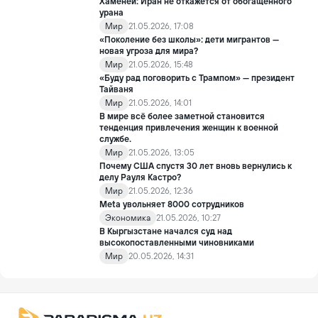
задержания со стороны Израиль подверглись пыткам и
Хаменеи: Иран не откажется от обогащённого
жестокому обращению.
урана
Мир
21.05.2026, 17:08
«Поколение без школы»: дети мигрантов —
новая угроза для мира?
Мир
21.05.2026, 15:48
«Буду рад поговорить с Трампом» — президент
Тайваня
Мир
21.05.2026, 14:01
В мире всё более заметной становится
тенденция привлечения женщин к военной
службе.
Мир
21.05.2026, 13:05
Почему США спустя 30 лет вновь вернулись к
делу Рауля Кастро?
Мир
21.05.2026, 12:36
Meta увольняет 8000 сотрудников
Экономика
21.05.2026, 10:27
В Кыргызстане начался суд над
высокопоставленными чиновниками
Мир
20.05.2026, 14:31