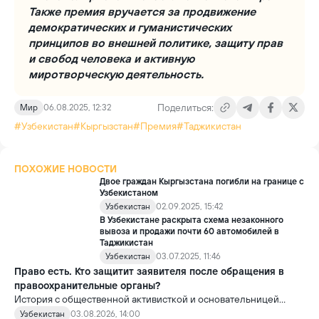
Также премия вручается за продвижение
демократических и гуманистических
принципов во внешней политике, защиту прав
и свобод человека и активную
миротворческую деятельность.
Поделиться:
Мир
06.08.2025, 12:32
#Узбекистан
#Кыргызстан
#Премия
#Таджикистан
ПОХОЖИЕ НОВОСТИ
Двое граждан Кыргызстана погибли на границе с
Узбекистаном
Узбекистан
02.09.2025, 15:42
В Узбекистане раскрыта схема незаконного
вывоза и продажи почти 60 автомобилей в
Таджикистан
Узбекистан
03.07.2025, 11:46
Право есть. Кто защитит заявителя после обращения в
правоохранительные органы?
История с общественной активисткой и основательницей
проекта «Немолчи.uz» Ириной Матвиенко поднимает вопрос,
Узбекистан
03.08.2026, 14:00