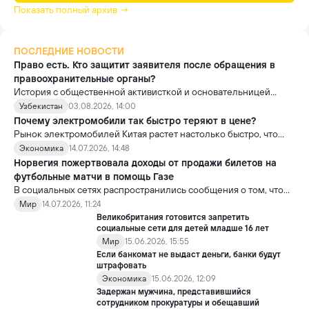
Показать полный архив →
ПОСЛЕДНИЕ НОВОСТИ
Право есть. Кто защитит заявителя после обращения в
правоохранительные органы?
История с общественной активисткой и основательницей
проекта «Немолчи.uz» Ириной Матвиенко поднимает вопрос,
Узбекистан
03.08.2026, 14:00
который выходит далеко за рамки одного судебного дела.
Почему электромобили так быстро теряют в цене?
Рынок электромобилей Китая растет настолько быстро, что
новые модели выходят почти ежемесячно. В результате
Экономика
14.07.2026, 14:48
стоимость более ранних моделей заметно снижается.
Норвегия пожертвовала доходы от продажи билетов на
футбольные матчи в помощь Газе
В социальных сетях распространились сообщения о том, что
сборная Норвегии перечислила весь призовой фонд,
Мир
14.07.2026, 11:24
полученный на чемпионате мира по футболу FIFA 2026, в
Великобритания готовится запретить
качестве гуманитарной помощи жителям сектора Газа.
социальные сети для детей младше 16 лет
Мир
15.06.2026, 15:55
Если банкомат не выдаст деньги, банки будут
штрафовать
Экономика
15.06.2026, 12:09
Задержан мужчина, представившийся
сотрудником прокуратуры и обещавший