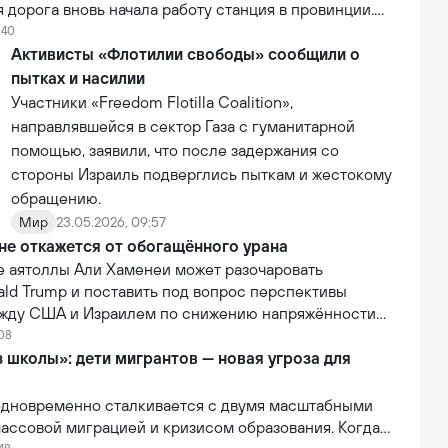
дорога вновь начала работу станция в провинции.
ь проекта составляет 6,3 млн долларов США. В
:40
лизации на станцию впервые прибыл коммерческий
Активисты «Флотилии свободы» сообщили о
 что стало первым практическим результатом
пытках и насилии
её деятельности.
Участники «Freedom Flotilla Coalition»,
направлявшейся в сектор Газа с гуманитарной
помощью, заявили, что после задержания со
стороны Израиль подверглись пыткам и жестокому
обращению.
Мир
23.05.2026, 09:57
не откажется от обогащённого урана
е аятоллы Али Хаменеи может разочаровать
ald Trump и поставить под вопрос перспективы
жду США и Израилем по снижению напряжённости
:08
 школы»: дети мигрантов — новая угроза для
 одновременно сталкивается с двумя масштабными
ассовой миграцией и кризисом образования. Когда