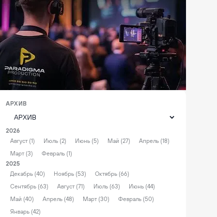
АРХИВ
2026
Август (1)
Июль (2)
Июнь (5)
Май (27)
Апрель (18)
Март (3)
Февраль (1)
2025
Декабрь (40)
Ноябрь (53)
Октябрь (66)
Сентябрь (63)
Август (71)
Июль (63)
Июнь (44)
Май (40)
Апрель (48)
Март (30)
Февраль (50)
Январь (42)