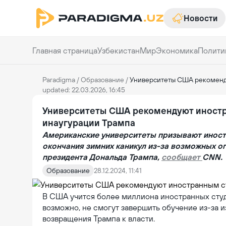
Новости
Главная страница
Узбекистан
Мир
Экономика
Полити
Paradigma
/
Образование
/
Университеты США рекоменду
updated: 22.03.2026, 16:45
Университеты США рекомендуют иностр
инаугурации Трампа
Американские университеты призывают иностр
окончания зимних каникул из-за возможных ог
президента Дональда Трампа,
сообщает
CNN.
Образование
28.12.2024, 11:41
В США учится более миллиона иностранных студен
возможно, не смогут завершить обучение из-за 
возвращения Трампа к власти.