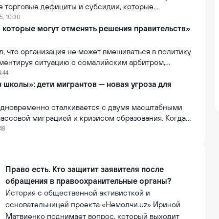
е торговые дефициты и субсидии, которые
 выживания Канады. Многие канадцы хотели бы стать
5, 10:30
. Он отметил, что Джастин Трюдо знал это и подал в
, которые могут отменять решения правительств»
ил, что организация не может вмешиваться в политику
мментируя ситуацию с сомалийским арбитром,
тказано во въезде в США. По словам Инфантино, FIFA
4:44
лномочиями отменять или изменять решения
 школы»: дети мигрантов — новая угроза для
равительств.
 одновременно сталкивается с двумя масштабными
ассовой миграцией и кризисом образования. Когда
мы пересекаются, наиболее уязвимыми оказываются
:48
Право есть. Кто защитит заявителя после
обращения в правоохранительные органы?
История с общественной активисткой и
основательницей проекта «Немолчи.uz» Ириной
Матвиенко поднимает вопрос, который выходит