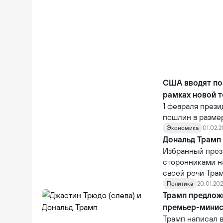
США вводят пош
рамках новой т
1 февраля през
пошлин в размер
товары из Китая
Экономика
01.02.2
Кэролайн Левитт
Дональд Трамп 
Избранный през
сторонниками на
своей речи Трам
же день своего
Политика
20.01.2025
изменят ход ис
Трамп предложи
премьер-минис
Трамп написал в