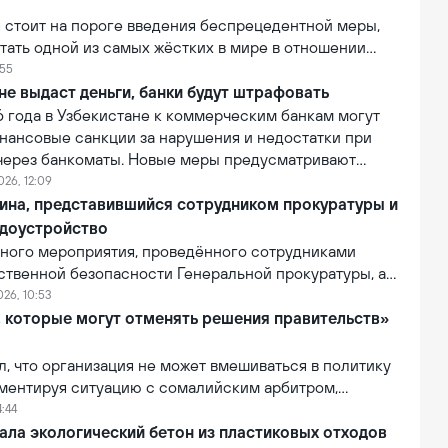
 стоит на пороге введения беспрецедентной меры,
тать одной из самых жёстких в мире в отношении
огических компаний. В рамках усиления контроля над
:55
й власти страны рассматривают возможность запрета
не выдаст деньги, банки будут штрафовать
социальных сетей для лиц младше 16 лет.
6 года в Узбекистане к коммерческим банкам могут
нансовые санкции за нарушения и недостатки при
 через банкоматы. Новые меры предусматривают
 банков за сбои в работе банкоматов и
026, 12:09
бслуживание клиентов при проведении операций
ина, представившийся сотрудником прокуратуры и
ва самообслуживания.
доустройство
вного мероприятия, проведённого сотрудниками
ственной безопасности Генеральной прокуратуры, а
ия Департамента по Кашкадарьинской области, был
026, 10:53
анин, подозреваемый в мошенничестве.
, которые могут отменять решения правительств»
ил, что организация не может вмешиваться в политику
мментируя ситуацию с сомалийским арбитром,
тказано во въезде в США. По словам Инфантино, FIFA
4:44
лномочиями отменять или изменять решения
ала экологический бетон из пластиковых отходов