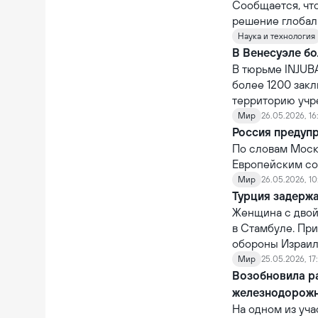
национальных п
Сообщается, чт
решение глобал
Наука и технология
В Венесуэле бо
В тюрьме INJUBA
более 1200 зак
территорию учр
Мир
26.05.2026, 16
Россия предуп
По словам Москв
Европейским со
Мир
26.05.2026, 10
Турция задерж
Женщина с двой
в Стамбуле. Пр
обороны Израиля
Мир
25.05.2026, 17
Возобновила р
железнодорож
На одном из уч