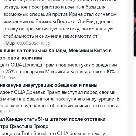
воздушное пространство и военные базы для
возможных операций против Ирана стал сигналом
изменений на Ближнем Востоке. Эр-Рияд делает
ставку на прагматичную политику, региональную
стабильность и снижение зависимости от
Вашингтона, усиливая сотрудничество с новыми
Мир
08.05.2026, 16:36
лины на товары из Канады, Мексики и Китая в
центрами силы, включая Китай и БРИКС.
орговой политики
идент США Дональд Трамп подписал указ о введении
е 25% на товары из Мексики и Канады, а также 10% на
. Об этом сообщила пресс-секретарь президента
025, 10:46
.
накануне инаугурации: обещания и планы
идент США Дональд Трамп выступил перед своими
 митинге в Вашингтоне, накануне его инаугурации. В
п озвучил ряд важных обещаний, заявив, что в первый
 президентства подпишет множество указов, которые
, 11:15
тории Америки.
л Канаде стать 51-м штатом после отставки
тра Джастина Трюдо
 соцсети Truth Social, что США больше не могут