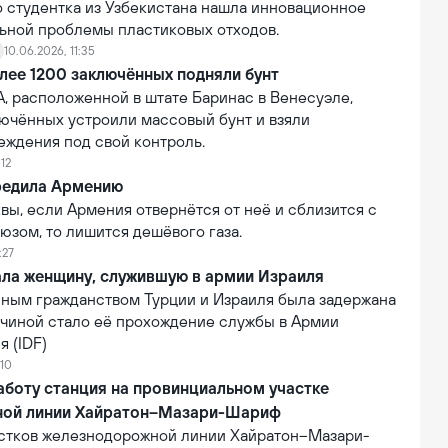
равительств.
о студентка из Узбекистана нашла инновационное
ьной проблемы пластиковых отходов.
10.06.2026, 11:35
лее 1200 заключённых подняли бунт
, расположенной в штате Баринас в Венесуэле,
лючённых устроили массовый бунт и взяли
еждения под свой контроль.
:12
редила Армению
ы, если Армения отвернётся от неё и сблизится с
юзом, то лишится дешёвого газа.
:27
ала женщину, служившую в армии Израиля
ным гражданством Турции и Израиля была задержана
ичиной стало её прохождение службы в Армии
 (IDF)
:10
аботу станция на провинциальном участке
ной линии Хайратон–Мазари-Шариф
астков железнодорожной линии Хайратон–Мазари-