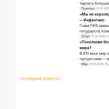
терпеть больши
необходимы для
Политика
07.01.202
51-м штатом США
«Мы не короли
отставку.
— Инфантино
Глава FIFA заяв
государств, ко
которому было о
Спорт
11.06.2026, 1
не обладает по
«Поколение без
национальных п
мира?
В XXI веке мир
процессами — м
эти две пробле
Мир
21.05.2026, 15
дети.
ПОСЛЕДНИЕ НОВОСТИ