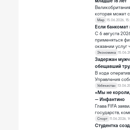
младше 16 лет
Великобритания
которая может с
крупных технол
Мир
15.06.2026, 15
цифровой средо
Если банкомат 
использования 
С 6 августа 202
применяться фи
оказании услуг
ответственность
Экономика
15.06.2
ненадлежащее о
Задержан мужч
через устройст
обещавший тру
В ходе операти
Управления соб
также Управлен
Узбекистан
13.06.2
задержан гражд
«Мы не короли
— Инфантино
Глава FIFA заяв
государств, ко
которому было о
Спорт
11.06.2026, 1
не обладает по
Студентка созд