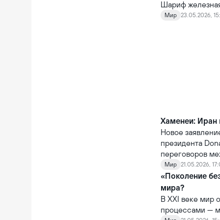
Шариф железная 
Общая стоимост
Мир
23.05.2026, 15
рамках его реа
грузовой поезд,
возобновления 
Хаменеи: Иран 
Новое заявлени
президента Don
переговоров ме
вокруг Ирана.
Мир
21.05.2026, 17
«Поколение без
мира?
В XXI веке мир
процессами — м