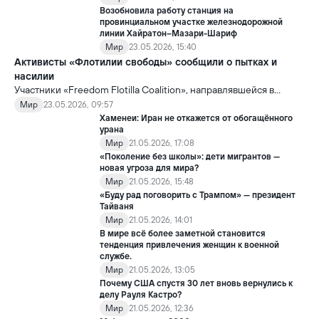
Возобновила работу станция на
провинциальном участке железнодорожной
линии Хайратон–Мазари-Шариф
Мир
23.05.2026, 15:40
Активисты «Флотилии свободы» сообщили о пытках и
насилии
Участники «Freedom Flotilla Coalition», направлявшейся в
сектор Газа с гуманитарной помощью, заявили, что после
Мир
23.05.2026, 09:57
задержания со стороны Израиль подверглись пыткам и
Хаменеи: Иран не откажется от обогащённого
жестокому обращению.
урана
Мир
21.05.2026, 17:08
«Поколение без школы»: дети мигрантов —
новая угроза для мира?
Мир
21.05.2026, 15:48
«Буду рад поговорить с Трампом» — президент
Тайваня
Мир
21.05.2026, 14:01
В мире всё более заметной становится
тенденция привлечения женщин к военной
службе.
Мир
21.05.2026, 13:05
Почему США спустя 30 лет вновь вернулись к
делу Рауля Кастро?
Мир
21.05.2026, 12:36