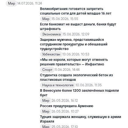
сборная Норвегии перечислила весь призовой фонд,
Мир
14.07.2026, 11:24
полученный на чемпионате мира по футболу FIFA 2026, в
Великобритания готовится запретить
качестве гуманитарной помощи жителям сектора Газа.
социальные сети для детей младше 16 лет
Мир
15.06.2026, 15:55
Если банкомат не выдаст деньги, банки будут
штрафовать
Экономика
15.06.2026, 12:09
Задержан мужчина, представившийся
сотрудником прокуратуры и обещавший
трудоустройство
Узбекистан
13.06.2026, 10:53
«Мы не короли, которые могут отменять
решения правительств» — Инфантино
Спорт
11.06.2026, 14:44
Студентка создала экологический бетон из
пластиковых отходов
Наука и технология
10.06.2026, 11:35
В Венесуэле более 1200 заключённых подняли
бунт
Мир
26.05.2026, 16:12
Россия предупредила Армению
Мир
26.05.2026, 10:27
Турция задержала женщину, служившую в армии
Израиля
Мир
25.05.2026, 17:10