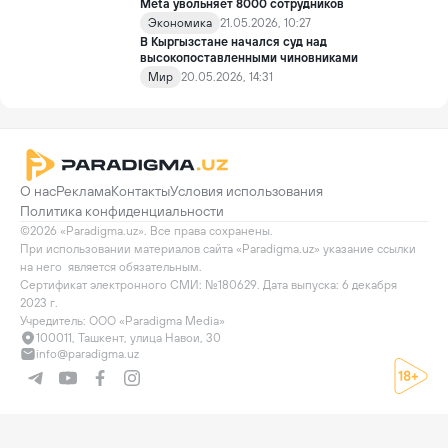
Meta увольняет 8000 сотрудников
Экономика
21.05.2026, 10:27
В Кыргызстане начался суд над
высокопоставленными чиновниками
Мир
20.05.2026, 14:31
О нас
Реклама
Контакты
Условия использования
Политика конфиденциальности
©2026 «Paradigma.uz». Все права сохранены.

При использовании материалов сайта «Paradigma.uz» указание ссылки 
на него  является обязательным.

Сертификат электронного СМИ: №180629. Дата выпуска: 6 декабря 
2023 г.

Учредитель: ООО «Paradigma Media»
100011, Ташкент, улица Навои, 30
info@paradigma.uz