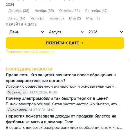
2024
Декабрь (38)
Ноябрь (55)
Октябрь (56)
Сентябрь (62)
Август (16)
Июль (6)
Июнь (5)
Май (2)
Март (6)
ПЕРЕЙТИ К ДАТЕ
ПЕРЕЙТИ К ДАТЕ →
Показать полный архив →
ПОСЛЕДНИЕ НОВОСТИ
Право есть. Кто защитит заявителя после обращения в
правоохранительные органы?
История с общественной активисткой и основательницей
проекта «Немолчи.uz» Ириной Матвиенко поднимает вопрос,
Узбекистан
03.08.2026, 14:00
который выходит далеко за рамки одного судебного дела.
Почему электромобили так быстро теряют в цене?
Рынок электромобилей Китая растет настолько быстро, что
новые модели выходят почти ежемесячно. В результате
Экономика
14.07.2026, 14:48
стоимость более ранних моделей заметно снижается.
Норвегия пожертвовала доходы от продажи билетов на
футбольные матчи в помощь Газе
В социальных сетях распространились сообщения о том, что