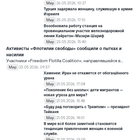
Мир
26.05.2026, 10:27
Турция задержала женщину, служившую в армии
Израиля
Мир
25.05.2026, 17:10
Возобновила работу станция на
провинциальном участке железнодорожной
линии Хайратон–Мазари-Шариф
Мир
23.05.2026, 15:40
Активисты «Флотилии свободы» сообщили о пытках и
насилии
Участники «Freedom Flotilla Coalition», направлявшейся в
сектор Газа с гуманитарной помощью, заявили, что после
Мир
23.05.2026, 09:57
задержания со стороны Израиль подверглись пыткам и
Хаменеи: Иран не откажется от обогащённого
жестокому обращению.
урана
Мир
21.05.2026, 17:08
«Поколение без школы»: дети мигрантов —
новая угроза для мира?
Мир
21.05.2026, 15:48
«Буду рад поговорить с Трампом» — президент
Тайваня
Мир
21.05.2026, 14:01
В мире всё более заметной становится
тенденция привлечения женщин к военной
службе.
Мир
21.05.2026, 13:05