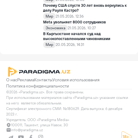
Почему США спустя 30 лет вновь вернулись к
делу Рауля Кастро?
Мир
21.05.2026, 12:36
Meta увольняет 8000 сотрудников
Экономика
21.05.2026, 10:27
В Кыргызстане начался суд над
высокопоставленными чиновниками
Мир
20.05.2026, 14:31
О нас
Реклама
Контакты
Условия использования
Политика конфиденциальности
©2026 «Paradigma.uz». Все права сохранены.

При использовании материалов сайта «Paradigma.uz» указание ссылки 
на него  является обязательным.

Сертификат электронного СМИ: №180629. Дата выпуска: 6 декабря 
2023 г.

Учредитель: ООО «Paradigma Media»
100011, Ташкент, улица Навои, 30
info@paradigma.uz