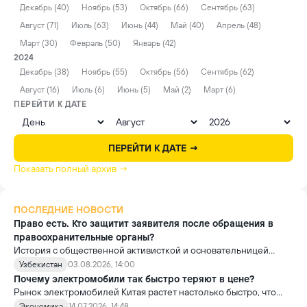
Декабрь (40)
Ноябрь (53)
Октябрь (66)
Сентябрь (63)
Август (71)
Июль (63)
Июнь (44)
Май (40)
Апрель (48)
Март (30)
Февраль (50)
Январь (42)
2024
Декабрь (38)
Ноябрь (55)
Октябрь (56)
Сентябрь (62)
Август (16)
Июль (6)
Июнь (5)
Май (2)
Март (6)
ПЕРЕЙТИ К ДАТЕ
ПЕРЕЙТИ К ДАТЕ →
Показать полный архив →
ПОСЛЕДНИЕ НОВОСТИ
Право есть. Кто защитит заявителя после обращения в
правоохранительные органы?
История с общественной активисткой и основательницей
проекта «Немолчи.uz» Ириной Матвиенко поднимает вопрос,
Узбекистан
03.08.2026, 14:00
который выходит далеко за рамки одного судебного дела.
Почему электромобили так быстро теряют в цене?
Рынок электромобилей Китая растет настолько быстро, что
новые модели выходят почти ежемесячно. В результате
Экономика
14.07.2026, 14:48