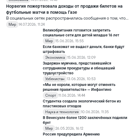
стоимость более ранних моделей заметно снижается.
Норвегия пожертвовала доходы от продажи билетов на
футбольные матчи в помощь Газе
В социальных сетях распространились сообщения о том, что
сборная Норвегии перечислила весь призовой фонд,
Мир
14.07.2026, 11:24
полученный на чемпионате мира по футболу FIFA 2026, в
Великобритания готовится запретить
качестве гуманитарной помощи жителям сектора Газа.
социальные сети для детей младше 16 лет
Мир
15.06.2026, 15:55
Если банкомат не выдаст деньги, банки будут
штрафовать
Экономика
15.06.2026, 12:09
Задержан мужчина, представившийся
сотрудником прокуратуры и обещавший
трудоустройство
Узбекистан
13.06.2026, 10:53
«Мы не короли, которые могут отменять
решения правительств» — Инфантино
Спорт
11.06.2026, 14:44
Студентка создала экологический бетон из
пластиковых отходов
Наука и технология
10.06.2026, 11:35
В Венесуэле более 1200 заключённых подняли
бунт
Мир
26.05.2026, 16:12
Россия предупредила Армению