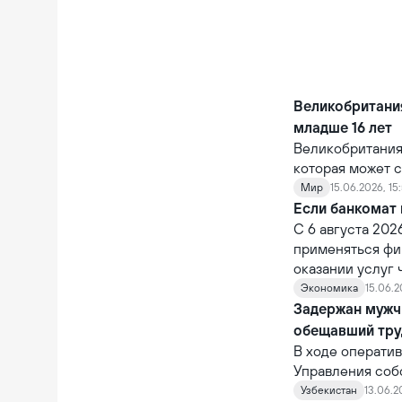
Великобритания
младше 16 лет
Великобритания
которая может с
крупных технол
Мир
15.06.2026, 15
цифровой средо
Если банкомат 
использования 
С 6 августа 202
применяться фи
оказании услуг
ответственность
Экономика
15.06.2
ненадлежащее о
Задержан мужч
через устройст
обещавший тру
В ходе операти
Управления соб
также Управлен
Узбекистан
13.06.2