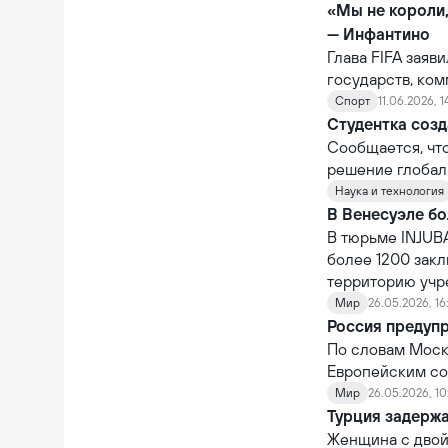
задержан гражд
«Мы не короли
— Инфантино
Глава FIFA заяв
государств, ко
которому было о
Спорт
11.06.2026, 1
не обладает по
Студентка созд
национальных п
Сообщается, чт
решение глобал
Наука и технология
В Венесуэле бо
В тюрьме INJUBA
более 1200 зак
территорию учр
Мир
26.05.2026, 16
Россия предуп
По словам Москв
Европейским со
Мир
26.05.2026, 10
Турция задерж
Женщина с двой