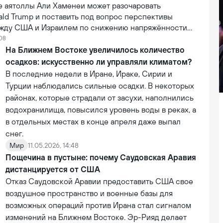
е аятоллы Али Хаменеи может разочаровать
ald Trump и поставить под вопрос перспективы
жду США и Израилем по снижению напряжённости
:08
На Ближнем Востоке увеличилось количество
осадков: искусственно ли управляли климатом?
В последние недели в Иране, Ираке, Сирии и
Турции наблюдались сильные осадки. В некоторых
районах, которые страдали от засухи, наполнились
водохранилища, повысился уровень воды в реках, а
в отдельных местах в конце апреля даже выпал
снег.
Мир
11.05.2026, 14:48
Пощечина в пустыне: почему Саудовская Аравия
дистанцируется от США
Отказ Саудовской Аравии предоставить США свое
воздушное пространство и военные базы для
возможных операций против Ирана стал сигналом
изменений на Ближнем Востоке. Эр-Рияд делает