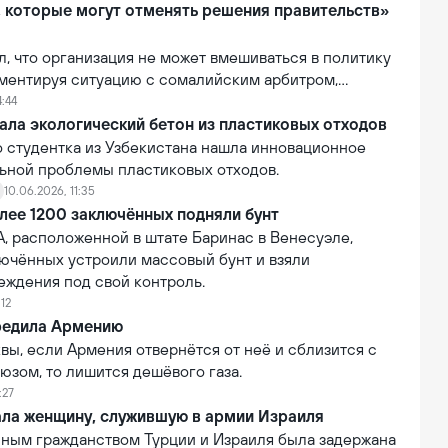
анин, подозреваемый в мошенничестве.
, которые могут отменять решения правительств»
ил, что организация не может вмешиваться в политику
мментируя ситуацию с сомалийским арбитром,
тказано во въезде в США. По словам Инфантино, FIFA
4:44
лномочиями отменять или изменять решения
ала экологический бетон из пластиковых отходов
равительств.
о студентка из Узбекистана нашла инновационное
ьной проблемы пластиковых отходов.
10.06.2026, 11:35
лее 1200 заключённых подняли бунт
, расположенной в штате Баринас в Венесуэле,
лючённых устроили массовый бунт и взяли
еждения под свой контроль.
:12
редила Армению
ы, если Армения отвернётся от неё и сблизится с
юзом, то лишится дешёвого газа.
:27
ала женщину, служившую в армии Израиля
ным гражданством Турции и Израиля была задержана