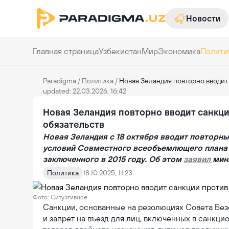
Новости
Главная страница
Узбекистан
Мир
Экономика
Полити
Paradigma
/
Политика
/
Новая Зеландия повторно вводит 
updated: 22.03.2026, 16:42
Новая Зеландия повторно вводит санкц
обязательств
Новая Зеландия с 18 октября вводит повторны
условий Совместного всеобъемлющего плана 
заключенного в 2015 году. Об этом
заявил
мин
Политика
18.10.2025, 11:23
Фото: Ситуативное
Санкции, основанные на резолюциях Совета Без
и запрет на въезд для лиц, включенных в санкци