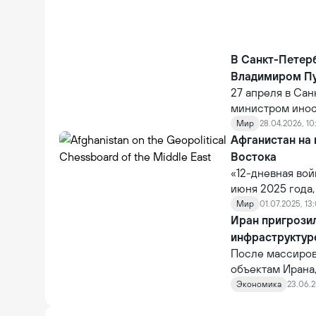
В Санкт-Петерб
Владимиром П
27 апреля в Са
министром инос
Мир
28.04.2026, 10
Афганистан на
Востока
«12-дневная вой
июня 2025 года
ситуации на Бл
Мир
01.07.2025, 13
региональное л
Иран пригрози
региона. Ближни
инфраструктур
доске играет д
После массиров
манёвры.
объектам Ирана
заявил, что Тег
Экономика
23.06.2
Mehr.