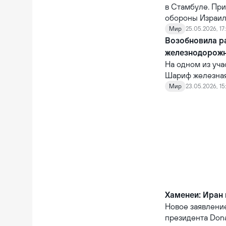
в Стамбуле. Пр
обороны Израиля
Мир
25.05.2026, 17
Возобновила р
железнодорож
На одном из уч
Шариф железная 
Общая стоимост
Мир
23.05.2026, 15
рамках его реа
грузовой поезд,
возобновления 
Хаменеи: Иран 
Новое заявлени
президента Don