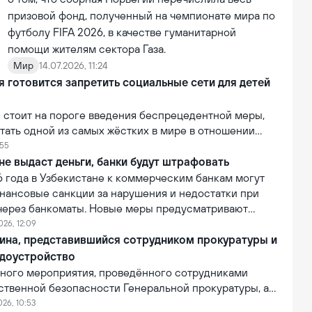
призовой фонд, полученный на чемпионате мира по
футболу FIFA 2026, в качестве гуманитарной
помощи жителям сектора Газа.
Мир
14.07.2026, 11:24
 готовится запретить социальные сети для детей
 стоит на пороге введения беспрецедентной меры,
тать одной из самых жёстких в мире в отношении
огических компаний. В рамках усиления контроля над
:55
й власти страны рассматривают возможность запрета
не выдаст деньги, банки будут штрафовать
социальных сетей для лиц младше 16 лет.
6 года в Узбекистане к коммерческим банкам могут
нансовые санкции за нарушения и недостатки при
 через банкоматы. Новые меры предусматривают
 банков за сбои в работе банкоматов и
026, 12:09
бслуживание клиентов при проведении операций
ина, представившийся сотрудником прокуратуры и
ва самообслуживания.
доустройство
вного мероприятия, проведённого сотрудниками
ственной безопасности Генеральной прокуратуры, а
ия Департамента по Кашкадарьинской области, был
026, 10:53