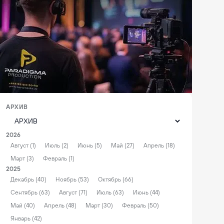
АРХИВ
2026
Август (1)
Июль (2)
Июнь (5)
Май (27)
Апрель (18)
Март (3)
Февраль (1)
2025
Декабрь (40)
Ноябрь (53)
Октябрь (66)
Сентябрь (63)
Август (71)
Июль (63)
Июнь (44)
Май (40)
Апрель (48)
Март (30)
Февраль (50)
Январь (42)