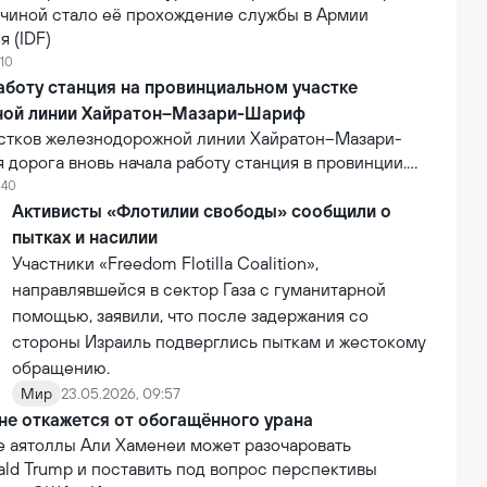
ичиной стало её прохождение службы в Армии
 (IDF)
:10
аботу станция на провинциальном участке
ной линии Хайратон–Мазари-Шариф
астков железнодорожной линии Хайратон–Мазари-
дорога вновь начала работу станция в провинции.
ь проекта составляет 6,3 млн долларов США. В
:40
лизации на станцию впервые прибыл коммерческий
Активисты «Флотилии свободы» сообщили о
 что стало первым практическим результатом
пытках и насилии
её деятельности.
Участники «Freedom Flotilla Coalition»,
направлявшейся в сектор Газа с гуманитарной
помощью, заявили, что после задержания со
стороны Израиль подверглись пыткам и жестокому
обращению.
Мир
23.05.2026, 09:57
не откажется от обогащённого урана
е аятоллы Али Хаменеи может разочаровать
ald Trump и поставить под вопрос перспективы