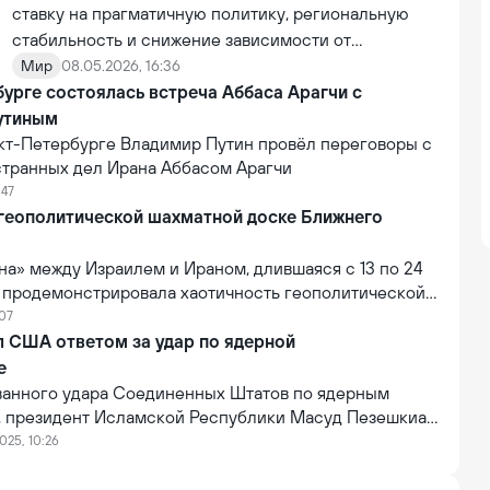
ставку на прагматичную политику, региональную
стабильность и снижение зависимости от
Вашингтона, усиливая сотрудничество с новыми
Мир
08.05.2026, 16:36
урге состоялась встреча Аббаса Арагчи с
центрами силы, включая Китай и БРИКС.
утиным
нкт-Петербурге Владимир Путин провёл переговоры с
транных дел Ирана Аббасом Арагчи
:47
 геополитической шахматной доске Ближнего
на» между Израилем и Ираном, длившаяся с 13 по 24
, продемонстрировала хаотичность геополитической
ижнем Востоке, ожесточённую борьбу за
:07
идерство и актуальность выбора стороны для стран
л США ответом за удар по ядерной
й Восток уникален: каждая фигура на шахматной
е
еликатную роль, используются неожиданные ходы и
анного удара Соединенных Штатов по ядерным
, президент Исламской Республики Масуд Пезешкиан
еран даст соответствующий ответ. Об этом сообщает
025, 10:26