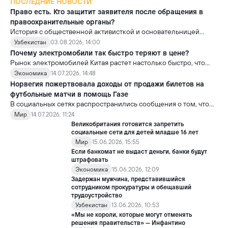
ПОСЛЕДНИЕ НОВОСТИ
Право есть. Кто защитит заявителя после обращения в
правоохранительные органы?
История с общественной активисткой и основательницей
проекта «Немолчи.uz» Ириной Матвиенко поднимает вопрос,
Узбекистан
03.08.2026, 14:00
который выходит далеко за рамки одного судебного дела.
Почему электромобили так быстро теряют в цене?
Рынок электромобилей Китая растет настолько быстро, что
новые модели выходят почти ежемесячно. В результате
Экономика
14.07.2026, 14:48
стоимость более ранних моделей заметно снижается.
Норвегия пожертвовала доходы от продажи билетов на
футбольные матчи в помощь Газе
В социальных сетях распространились сообщения о том, что
сборная Норвегии перечислила весь призовой фонд,
Мир
14.07.2026, 11:24
полученный на чемпионате мира по футболу FIFA 2026, в
Великобритания готовится запретить
качестве гуманитарной помощи жителям сектора Газа.
социальные сети для детей младше 16 лет
Мир
15.06.2026, 15:55
Если банкомат не выдаст деньги, банки будут
штрафовать
Экономика
15.06.2026, 12:09
Задержан мужчина, представившийся
сотрудником прокуратуры и обещавший
трудоустройство
Узбекистан
13.06.2026, 10:53
«Мы не короли, которые могут отменять
решения правительств» — Инфантино