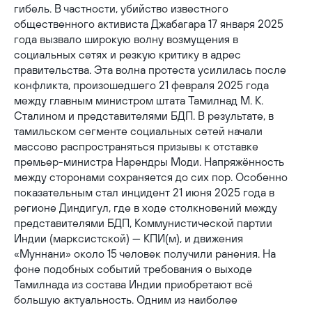
гибель. В частности, убийство известного
общественного активиста Джабагара 17 января 2025
года вызвало широкую волну возмущения в
социальных сетях и резкую критику в адрес
правительства. Эта волна протеста усилилась после
конфликта, произошедшего 21 февраля 2025 года
между главным министром штата Тамилнад М. К.
Сталином и представителями БДП. В результате, в
тамильском сегменте социальных сетей начали
массово распространяться призывы к отставке
премьер-министра Нарендры Моди. Напряжённость
между сторонами сохраняется до сих пор. Особенно
показательным стал инцидент 21 июня 2025 года в
регионе Диндигул, где в ходе столкновений между
представителями БДП, Коммунистической партии
Индии (марксистской) — КПИ(м), и движения
«Муннани» около 15 человек получили ранения. На
фоне подобных событий требования о выходе
Тамилнада из состава Индии приобретают всё
большую актуальность. Одним из наиболее