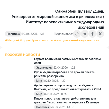
Санжарбек Тилавольдиев.
Университет мировой экономики и дипломатии /
Институт перспективных международных
исследований
Поделиться:
Политика
30.06.2025, 11:38
#Индия
#Моди
#Правительство
#мусульмане
#национализм
ПОХОЖИЕ НОВОСТИ
Гаутам Адани стал самым богатым человеком
Азии
Экономика
22.04.2026, 11:22
Суд в Индии потребовал от врачей писать
рецепты разборчиво
Мир
02.10.2025, 11:29
Apple переносит производство в Индию и
Вьетнам, но продолжает инвестировать в США
Мир
03.05.2025, 11:26
Индия приостанавливает действие виз для
граждан Пакистана после теракта в Кашмире
Политика
25.04.2025, 10:08