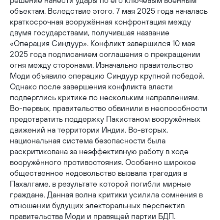
решение нанести удары по его ключевым военным
объектам. Вследствие этого, 7 мая 2025 года началась
краткосрочная вооружённая конфронтация между
двумя государствами, получившая название
«Операция Синдуур». Конфликт завершился 10 мая
2025 года подписанием соглашения о прекращении
огня между сторонами. Изначально правительство
Моди объявило операцию Синдуур крупной победой.
Однако после завершения конфликта власти
подверглись критике по нескольким направлениям.
Во-первых, правительство обвинили в неспособности
предотвратить поддержку Пакистаном вооружённых
движений на территории Индии. Во-вторых,
национальная система безопасности была
раскритикована за неэффективную работу в ходе
вооружённого противостояния. Особенно широкое
общественное недовольство вызвала трагедия в
Пахалгаме, в результате которой погибли мирные
граждане. Данная волна критики усилила сомнения в
отношении будущих электоральных перспектив
правительства Моди и правящей партии БДП.