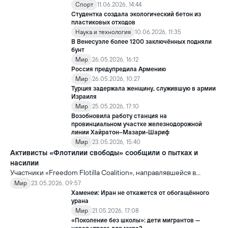
Спорт
11.06.2026, 14:44
Студентка создала экологический бетон из
пластиковых отходов
Наука и технология
10.06.2026, 11:35
В Венесуэле более 1200 заключённых подняли
бунт
Мир
26.05.2026, 16:12
Россия предупредила Армению
Мир
26.05.2026, 10:27
Турция задержала женщину, служившую в армии
Израиля
Мир
25.05.2026, 17:10
Возобновила работу станция на
провинциальном участке железнодорожной
линии Хайратон–Мазари-Шариф
Мир
23.05.2026, 15:40
Активисты «Флотилии свободы» сообщили о пытках и
насилии
Участники «Freedom Flotilla Coalition», направлявшейся в
сектор Газа с гуманитарной помощью, заявили, что после
Мир
23.05.2026, 09:57
задержания со стороны Израиль подверглись пыткам и
Хаменеи: Иран не откажется от обогащённого
жестокому обращению.
урана
Мир
21.05.2026, 17:08
«Поколение без школы»: дети мигрантов —