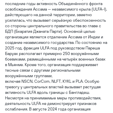
последние годы активность Объединённого фронта
освобождения Ассама — независимого крыла (ULFA-I),
действующего на данной территории, заметно
усилилась, что вызывает серьёзную обеспокоенность
со стороны центрального правительства во главе с
БДП (Бхаратия Джаната Парти). Основной целью
организации является отделение Ассама от Индии и
создание независимого государства. По состоянию на
2025 год, фракция ULFA под руководством Пареша
Баруах располагает примерно 250 вооружёнными
боевиками, размещёнными на четырёх военных базах
в Мьянме. Кроме того, организация поддерживает
тесные связи с другими региональными
вооружёнными группами,
включая NSCN, CorCom, NLFT, KYKL и PLA. Особую
тревогу у центральных властей вызывает растущая
активность ULFA вдоль границы с Бангладеш.
Несмотря на принимаемые меры противодействия,
деятельность ULFA не демонстрирует признаков
ослабления. В августе 2024 года организация