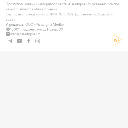
При использовании материалов сайта «Paradigma.uz» указание ссылки 
на него  является обязательным.

Сертификат электронного СМИ: №180629. Дата выпуска: 6 декабря 
2023 г.

Учредитель: ООО «Paradigma Media»
100011, Ташкент, улица Навои, 30
info@paradigma.uz