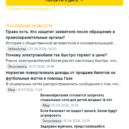
ПЕРЕЙТИ К ДАТЕ →
Показать полный архив →
ПОСЛЕДНИЕ НОВОСТИ
Право есть. Кто защитит заявителя после обращения в
правоохранительные органы?
История с общественной активисткой и основательницей
проекта «Немолчи.uz» Ириной Матвиенко поднимает вопрос,
Узбекистан
03.08.2026, 14:00
который выходит далеко за рамки одного судебного дела.
Почему электромобили так быстро теряют в цене?
Рынок электромобилей Китая растет настолько быстро, что
новые модели выходят почти ежемесячно. В результате
Экономика
14.07.2026, 14:48
стоимость более ранних моделей заметно снижается.
Норвегия пожертвовала доходы от продажи билетов на
футбольные матчи в помощь Газе
В социальных сетях распространились сообщения о том, что
сборная Норвегии перечислила весь призовой фонд,
Мир
14.07.2026, 11:24
полученный на чемпионате мира по футболу FIFA 2026, в
Великобритания готовится запретить
качестве гуманитарной помощи жителям сектора Газа.
социальные сети для детей младше 16 лет
Мир
15.06.2026, 15:55
Если банкомат не выдаст деньги, банки будут
штрафовать
Экономика
15.06.2026, 12:09
Задержан мужчина, представившийся