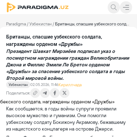
Paradigma
/
Узбекистан
/
Британцы, спасшие узбекского солдата, награждены орденом «Дружбы»
Британцы, спасшие узбекского солдата,
награждены орденом «Дружбы»
Президент Шавкат Мирзиёев подписал указ о
посмертном награждении граждан Великобритании
Джона и Филлис Эмили Ле Бретон орденом
«Дружбы» за спасение узбекского солдата в годы
Второй мировой войны.
Кириллчада
Узбекистан
02.05.2026, 11:46
Поделиться:
Как сообщается, в годы войны супруги проявили
высокое мужество и гуманизм. Они помогли
узбекскому солдату Бокижону Акрамову, бежавшему
из нацистского концлагеря на острове Джерси.