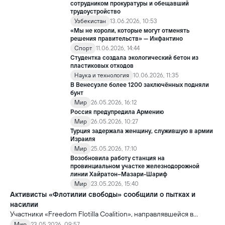
сотрудником прокуратуры и обещавший
трудоустройство
Узбекистан
13.06.2026, 10:53
«Мы не короли, которые могут отменять
решения правительств» — Инфантино
Спорт
11.06.2026, 14:44
Студентка создала экологический бетон из
пластиковых отходов
Наука и технология
10.06.2026, 11:35
В Венесуэле более 1200 заключённых подняли
бунт
Мир
26.05.2026, 16:12
Россия предупредила Армению
Мир
26.05.2026, 10:27
Турция задержала женщину, служившую в армии
Израиля
Мир
25.05.2026, 17:10
Возобновила работу станция на
провинциальном участке железнодорожной
линии Хайратон–Мазари-Шариф
Мир
23.05.2026, 15:40
Активисты «Флотилии свободы» сообщили о пытках и
насилии
Участники «Freedom Flotilla Coalition», направлявшейся в
сектор Газа с гуманитарной помощью, заявили, что после
Мир
23.05.2026, 09:57