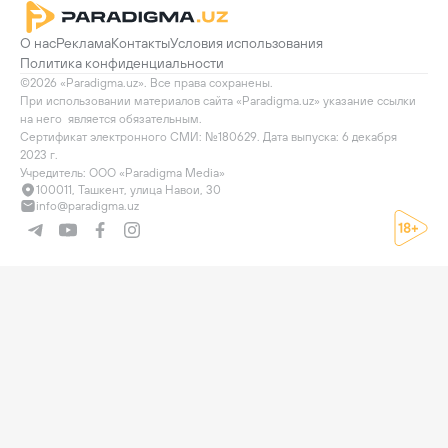
О нас
Реклама
Контакты
Условия использования
Политика конфиденциальности
©2026 «Paradigma.uz». Все права сохранены.

При использовании материалов сайта «Paradigma.uz» указание ссылки 
на него  является обязательным.

Сертификат электронного СМИ: №180629. Дата выпуска: 6 декабря 
2023 г.

Учредитель: ООО «Paradigma Media»
100011, Ташкент, улица Навои, 30
info@paradigma.uz