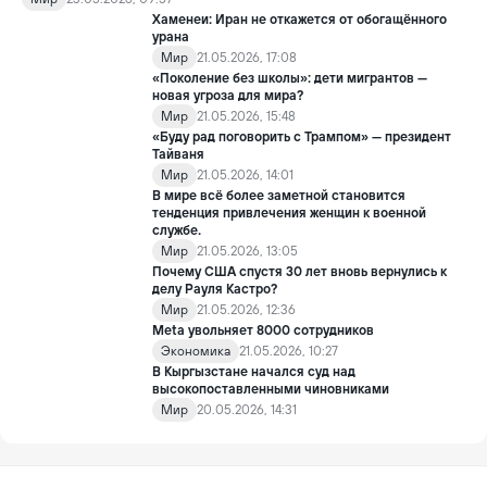
задержания со стороны Израиль подверглись пыткам и
Хаменеи: Иран не откажется от обогащённого
жестокому обращению.
урана
Мир
21.05.2026, 17:08
«Поколение без школы»: дети мигрантов —
новая угроза для мира?
Мир
21.05.2026, 15:48
«Буду рад поговорить с Трампом» — президент
Тайваня
Мир
21.05.2026, 14:01
В мире всё более заметной становится
тенденция привлечения женщин к военной
службе.
Мир
21.05.2026, 13:05
Почему США спустя 30 лет вновь вернулись к
делу Рауля Кастро?
Мир
21.05.2026, 12:36
Meta увольняет 8000 сотрудников
Экономика
21.05.2026, 10:27
В Кыргызстане начался суд над
высокопоставленными чиновниками
Мир
20.05.2026, 14:31