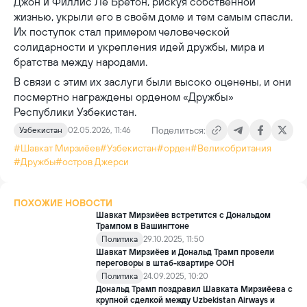
Джон и Филлис Ле Бретон, рискуя собственной
жизнью, укрыли его в своём доме и тем самым спасли.
Их поступок стал примером человеческой
солидарности и укрепления идей дружбы, мира и
братства между народами.
В связи с этим их заслуги были высоко оценены, и они
посмертно награждены орденом «Дружбы»
Республики Узбекистан.
Поделиться:
Узбекистан
02.05.2026, 11:46
#Шавкат Мирзиёев
#Узбекистан
#орден
#Великобритания
#Дружбы
#остров Джерси
ПОХОЖИЕ НОВОСТИ
Шавкат Мирзиёев встретится с Дональдом
Трампом в Вашингтоне
Политика
29.10.2025, 11:50
Шавкат Мирзиёев и Дональд Трамп провели
переговоры в штаб-квартире ООН
Политика
24.09.2025, 10:20
Дональд Трамп поздравил Шавката Мирзиёева с
крупной сделкой между Uzbekistan Airways и