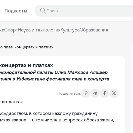
Подкасты
ка
Спорт
Наука и технология
Культура
Образование
о пиве, концертах и платках
концертах и платках
Законодательной палаты Олий Мажлиса Алишер
ения в Узбекистане фестиваля пива и концерта
Поделиться:
государством, в котором каждому гражданину
ках закона — в том числе в вопросах образа жизни,