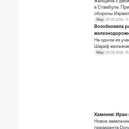
Женщина с двой
в Стамбуле. Пр
обороны Израиля
Мир
25.05.2026, 17
Возобновила р
железнодорож
На одном из уч
Шариф железная 
Общая стоимост
Мир
23.05.2026, 15
рамках его реа
грузовой поезд,
возобновления 
Хаменеи: Иран 
Новое заявлени
президента Don