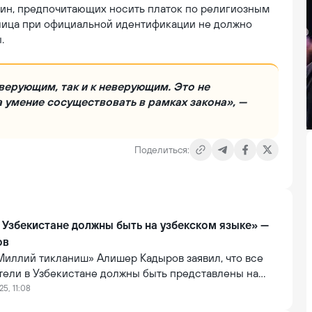
ин, предпочитающих носить платок по религиозным
 лица при официальной идентификации не должно
.
верующим, так и к неверующим. Это не
а умение сосуществовать в рамках закона», —
Поделиться:
 Узбекистане должны быть на узбекском языке» —
ов
Миллий тикланиш» Алишер Кадыров заявил, что все
тели в Узбекистане должны быть представлены на
м языке. Об этом он сообщил в своем Telegram-
25, 11:08