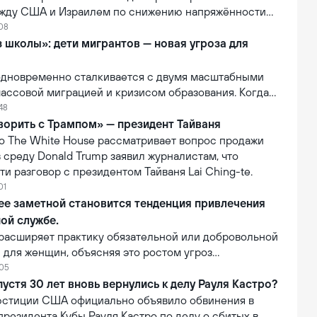
жду США и Израилем по снижению напряжённости
:08
 школы»: дети мигрантов — новая угроза для
 одновременно сталкивается с двумя масштабными
ассовой миграцией и кризисом образования. Когда
мы пересекаются, наиболее уязвимыми оказываются
:48
ворить с Трампом» — президент Тайваня
то The White House рассматривает вопрос продажи
в среду Donald Trump заявил журналистам, что
и разговор с президентом Тайваня Lai Ching-te.
01
ее заметной становится тенденция привлечения
ой службе.
 расширяет практику обязательной или добровольной
 для женщин, объясняя это ростом угроз
ехваткой кадров в армии, а также политикой
:05
енства.
стя 30 лет вновь вернулись к делу Рауля Кастро?
стиции США официально объявило обвинения в
резидента Кубы Рауля Кастро по делу о сбитых в