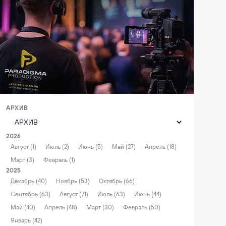
АРХИВ
2026
Август (1)
Июль (2)
Июнь (5)
Май (27)
Апрель (18)
Март (3)
Февраль (1)
2025
Декабрь (40)
Ноябрь (53)
Октябрь (66)
Сентябрь (63)
Август (71)
Июль (63)
Июнь (44)
Май (40)
Апрель (48)
Март (30)
Февраль (50)
Январь (42)