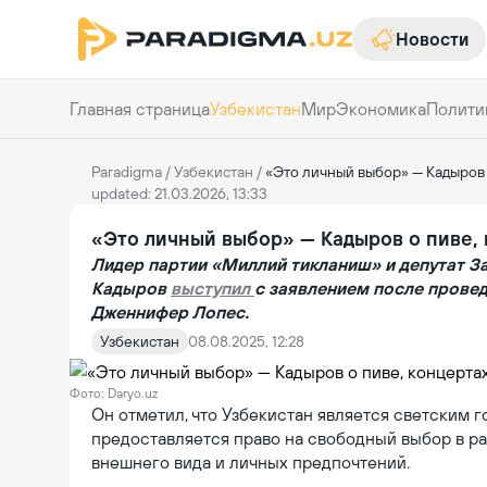
Новости
Главная страница
Узбекистан
Мир
Экономика
Полити
Paradigma
/
Узбекистан
/
«Это личный выбор» — Кадыров 
updated: 21.03.2026, 13:33
«Это личный выбор» — Кадыров о пиве, 
Лидер партии «Миллий тикланиш» и депутат 
Кадыров
выступил
с заявлением после провед
Дженнифер Лопес.
Узбекистан
08.08.2025, 12:28
Фото: Daryo.uz
Он отметил, что Узбекистан является светским 
предоставляется право на свободный выбор в рам
внешнего вида и личных предпочтений.