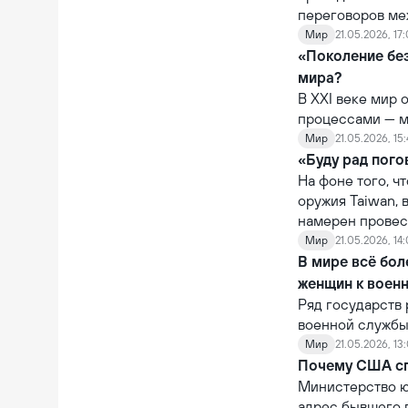
переговоров ме
вокруг Ирана.
Мир
21.05.2026, 17
«Поколение без
мира?
В XXI веке мир
процессами — м
эти две пробле
Мир
21.05.2026, 15
дети.
«Буду рад пого
На фоне того, ч
оружия Taiwan, 
намерен провест
Мир
21.05.2026, 14:
В мире всё бол
женщин к военн
Ряд государств
военной службы
безопасности, н
Мир
21.05.2026, 13
гендерного рав
Почему США спу
Министерство ю
адрес бывшего п