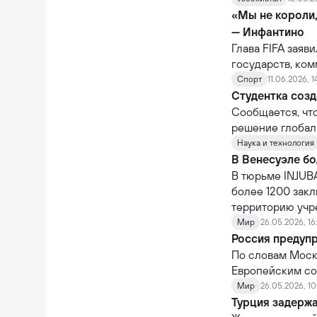
задержан гражд
«Мы не короли
— Инфантино
Глава FIFA заяв
государств, ко
которому было о
Спорт
11.06.2026, 1
не обладает по
Студентка созд
национальных п
Сообщается, чт
решение глобал
Наука и технология
В Венесуэле бо
В тюрьме INJUBA
более 1200 зак
территорию учр
Мир
26.05.2026, 16
Россия предуп
По словам Москв
Европейским со
Мир
26.05.2026, 10
Турция задерж