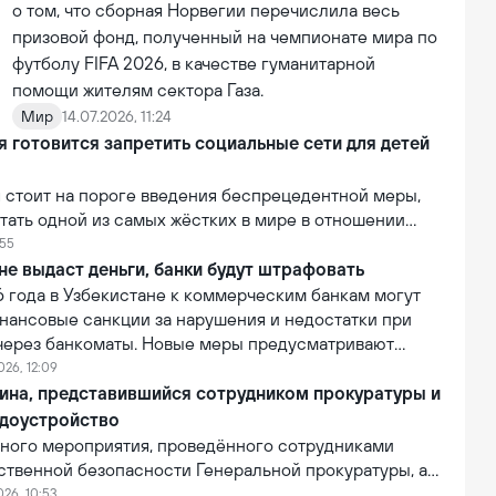
о том, что сборная Норвегии перечислила весь
призовой фонд, полученный на чемпионате мира по
футболу FIFA 2026, в качестве гуманитарной
помощи жителям сектора Газа.
Мир
14.07.2026, 11:24
 готовится запретить социальные сети для детей
 стоит на пороге введения беспрецедентной меры,
тать одной из самых жёстких в мире в отношении
огических компаний. В рамках усиления контроля над
:55
й власти страны рассматривают возможность запрета
не выдаст деньги, банки будут штрафовать
социальных сетей для лиц младше 16 лет.
6 года в Узбекистане к коммерческим банкам могут
нансовые санкции за нарушения и недостатки при
 через банкоматы. Новые меры предусматривают
 банков за сбои в работе банкоматов и
026, 12:09
бслуживание клиентов при проведении операций
ина, представившийся сотрудником прокуратуры и
ва самообслуживания.
доустройство
вного мероприятия, проведённого сотрудниками
ственной безопасности Генеральной прокуратуры, а
ия Департамента по Кашкадарьинской области, был
026, 10:53