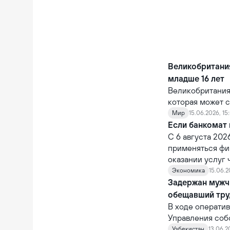
Великобритания
младше 16 лет
Великобритания
которая может с
крупных технол
Мир
15.06.2026, 15
цифровой средо
Если банкомат 
использования 
С 6 августа 202
применяться фи
оказании услуг
ответственность
Экономика
15.06.2
ненадлежащее о
Задержан мужч
через устройст
обещавший тру
В ходе операти
Управления соб
также Управлен
Узбекистан
13.06.2