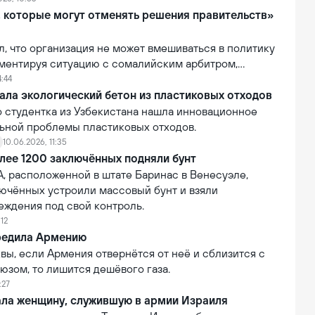
анин, подозреваемый в мошенничестве.
, которые могут отменять решения правительств»
ил, что организация не может вмешиваться в политику
мментируя ситуацию с сомалийским арбитром,
тказано во въезде в США. По словам Инфантино, FIFA
4:44
лномочиями отменять или изменять решения
ала экологический бетон из пластиковых отходов
равительств.
о студентка из Узбекистана нашла инновационное
ьной проблемы пластиковых отходов.
10.06.2026, 11:35
лее 1200 заключённых подняли бунт
, расположенной в штате Баринас в Венесуэле,
лючённых устроили массовый бунт и взяли
еждения под свой контроль.
:12
редила Армению
ы, если Армения отвернётся от неё и сблизится с
юзом, то лишится дешёвого газа.
:27
ала женщину, служившую в армии Израиля