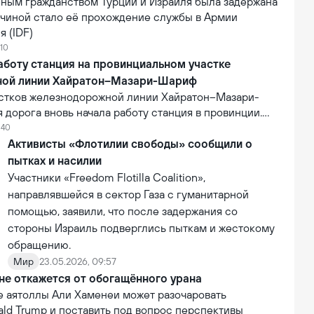
ным гражданством Турции и Израиля была задержана
ичиной стало её прохождение службы в Армии
 (IDF)
:10
аботу станция на провинциальном участке
ной линии Хайратон–Мазари-Шариф
астков железнодорожной линии Хайратон–Мазари-
дорога вновь начала работу станция в провинции.
ь проекта составляет 6,3 млн долларов США. В
:40
лизации на станцию впервые прибыл коммерческий
Активисты «Флотилии свободы» сообщили о
 что стало первым практическим результатом
пытках и насилии
её деятельности.
Участники «Freedom Flotilla Coalition»,
направлявшейся в сектор Газа с гуманитарной
помощью, заявили, что после задержания со
стороны Израиль подверглись пыткам и жестокому
обращению.
Мир
23.05.2026, 09:57
не откажется от обогащённого урана
е аятоллы Али Хаменеи может разочаровать
ald Trump и поставить под вопрос перспективы