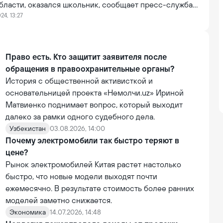
бласти, оказался школьник, сообщает пресс-служба
 Авария произошла 2 октября на улице Маргилан,
24, 13:27
потерял управление и выехал на встречную полосу.
Право есть. Кто защитит заявителя после
обращения в правоохранительные органы?
История с общественной активисткой и
основательницей проекта «Немолчи.uz» Ириной
Матвиенко поднимает вопрос, который выходит
далеко за рамки одного судебного дела.
Узбекистан
03.08.2026, 14:00
Почему электромобили так быстро теряют в
цене?
Рынок электромобилей Китая растет настолько
быстро, что новые модели выходят почти
ежемесячно. В результате стоимость более ранних
моделей заметно снижается.
Экономика
14.07.2026, 14:48