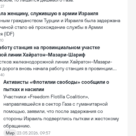
:27
ала женщину, служившую в армии Израиля
ным гражданством Турции и Израиля была задержана
ичиной стало её прохождение службы в Армии
 (IDF)
:10
аботу станция на провинциальном участке
ной линии Хайратон–Мазари-Шариф
астков железнодорожной линии Хайратон–Мазари-
дорога вновь начала работу станция в провинции.
ь проекта составляет 6,3 млн долларов США. В
:40
лизации на станцию впервые прибыл коммерческий
Активисты «Флотилии свободы» сообщили о
 что стало первым практическим результатом
пытках и насилии
её деятельности.
Участники «Freedom Flotilla Coalition»,
направлявшейся в сектор Газа с гуманитарной
помощью, заявили, что после задержания со
стороны Израиль подверглись пыткам и жестокому
обращению.
Мир
23.05.2026, 09:57