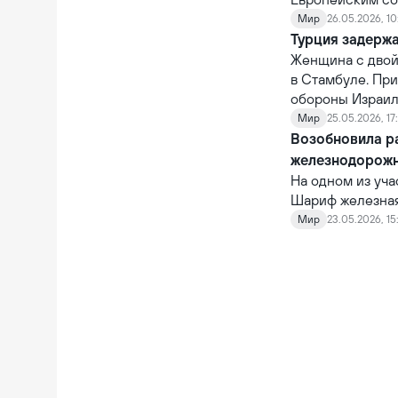
Мир
26.05.2026, 10
Турция задерж
Женщина с двой
в Стамбуле. Пр
обороны Израиля
Мир
25.05.2026, 17
Возобновила р
железнодорож
На одном из уч
Шариф железная 
Общая стоимост
Мир
23.05.2026, 15
рамках его реа
грузовой поезд,
возобновления 