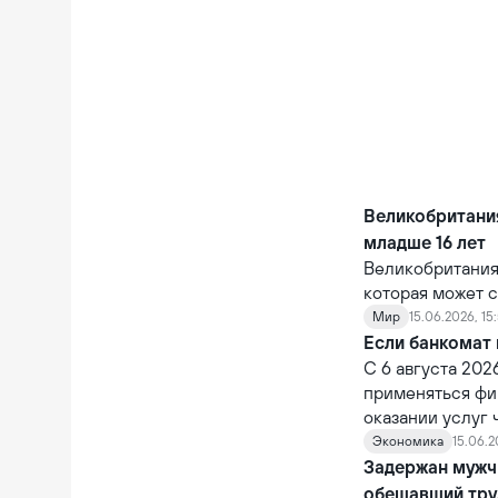
Великобритания
младше 16 лет
Великобритания
которая может с
крупных технол
Мир
15.06.2026, 15
цифровой средо
Если банкомат 
использования 
С 6 августа 202
применяться фи
оказании услуг
ответственность
Экономика
15.06.2
ненадлежащее о
Задержан мужч
через устройст
обещавший тру