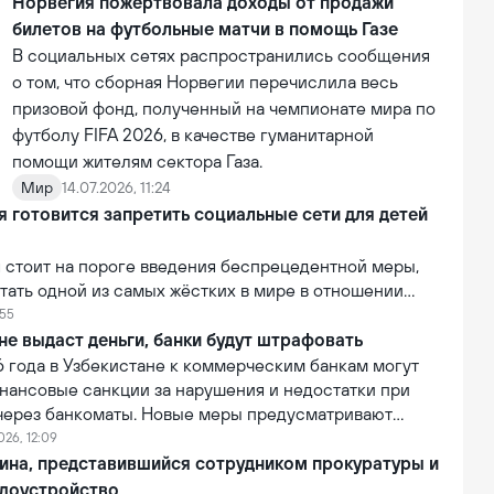
Норвегия пожертвовала доходы от продажи
билетов на футбольные матчи в помощь Газе
В социальных сетях распространились сообщения
о том, что сборная Норвегии перечислила весь
призовой фонд, полученный на чемпионате мира по
футболу FIFA 2026, в качестве гуманитарной
помощи жителям сектора Газа.
Мир
14.07.2026, 11:24
 готовится запретить социальные сети для детей
 стоит на пороге введения беспрецедентной меры,
тать одной из самых жёстких в мире в отношении
огических компаний. В рамках усиления контроля над
:55
й власти страны рассматривают возможность запрета
не выдаст деньги, банки будут штрафовать
социальных сетей для лиц младше 16 лет.
6 года в Узбекистане к коммерческим банкам могут
нансовые санкции за нарушения и недостатки при
 через банкоматы. Новые меры предусматривают
 банков за сбои в работе банкоматов и
026, 12:09
бслуживание клиентов при проведении операций
ина, представившийся сотрудником прокуратуры и
ва самообслуживания.
доустройство