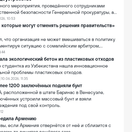
вного мероприятия, проведённого сотрудниками
ственной безопасности Генеральной прокуратуры, а
ия Департамента по Кашкадарьинской области, был
026, 10:53
анин, подозреваемый в мошенничестве.
, которые могут отменять решения правительств»
ил, что организация не может вмешиваться в политику
мментируя ситуацию с сомалийским арбитром,
тказано во въезде в США. По словам Инфантино, FIFA
4:44
лномочиями отменять или изменять решения
ала экологический бетон из пластиковых отходов
равительств.
о студентка из Узбекистана нашла инновационное
ьной проблемы пластиковых отходов.
10.06.2026, 11:35
лее 1200 заключённых подняли бунт
, расположенной в штате Баринас в Венесуэле,
лючённых устроили массовый бунт и взяли
еждения под свой контроль.
:12
редила Армению
ы, если Армения отвернётся от неё и сблизится с
юзом, то лишится дешёвого газа.