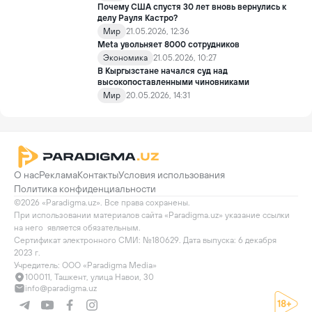
Почему США спустя 30 лет вновь вернулись к
делу Рауля Кастро?
Мир
21.05.2026, 12:36
Meta увольняет 8000 сотрудников
Экономика
21.05.2026, 10:27
В Кыргызстане начался суд над
высокопоставленными чиновниками
Мир
20.05.2026, 14:31
О нас
Реклама
Контакты
Условия использования
Политика конфиденциальности
©2026 «Paradigma.uz». Все права сохранены.

При использовании материалов сайта «Paradigma.uz» указание ссылки 
на него  является обязательным.

Сертификат электронного СМИ: №180629. Дата выпуска: 6 декабря 
2023 г.

Учредитель: ООО «Paradigma Media»
100011, Ташкент, улица Навои, 30
info@paradigma.uz