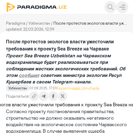
Paradigma
/
Узбекистан
/
После протестов экологов власти ужесточили требования к проекту Sea Breeze на Чарваке
updated: 22.03.2026, 12:39
После протестов экологов власти ужесточили
требования к проекту Sea Breeze на Чарваке
Проект Sea Breeze Uzbekistan на Чарвакском
водохранилище будет реализовываться при
соблюдении жестких экологических требований. Об
этом
сообщил
советник министра экологии Расул
Кушербаев в своем Telegram-канале.
Кириллчада
Lotinchada
Узбекистан
01.08.2025, 17:01
Поделиться:
Согласно проекту постановления правительства,
строительство не должно оказывать негативного
воздействия на экологическое состояние Чарвакского
водохранилища. В случае выявления ущерба