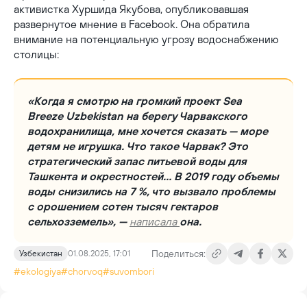
активистка Хуршида Якубова, опубликовавшая
развернутое мнение в Facebook. Она обратила
внимание на потенциальную угрозу водоснабжению
столицы:
«Когда я смотрю на громкий проект Sea
Breeze Uzbekistan на берегу Чарвакского
водохранилища, мне хочется сказать — море
детям не игрушка. Что такое Чарвак? Это
стратегический запас питьевой воды для
Ташкента и окрестностей… В 2019 году объемы
воды снизились на 7 %, что вызвало проблемы
с орошением сотен тысяч гектаров
сельхозземель», —
написала
она.
Поделиться:
Узбекистан
01.08.2025, 17:01
#ekologiya
#chorvoq
#suvombori