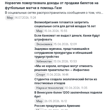
стоимость более ранних моделей заметно снижается.
Норвегия пожертвовала доходы от продажи билетов на
футбольные матчи в помощь Газе
В социальных сетях распространились сообщения о том, что
сборная Норвегии перечислила весь призовой фонд,
Мир
14.07.2026, 11:24
полученный на чемпионате мира по футболу FIFA 2026, в
Великобритания готовится запретить
качестве гуманитарной помощи жителям сектора Газа.
социальные сети для детей младше 16 лет
Мир
15.06.2026, 15:55
Если банкомат не выдаст деньги, банки будут
штрафовать
Экономика
15.06.2026, 12:09
Задержан мужчина, представившийся
сотрудником прокуратуры и обещавший
трудоустройство
Узбекистан
13.06.2026, 10:53
«Мы не короли, которые могут отменять
решения правительств» — Инфантино
Спорт
11.06.2026, 14:44
Студентка создала экологический бетон из
пластиковых отходов
Наука и технология
10.06.2026, 11:35
В Венесуэле более 1200 заключённых подняли
бунт
Мир
26.05.2026, 16:12
Россия предупредила Армению