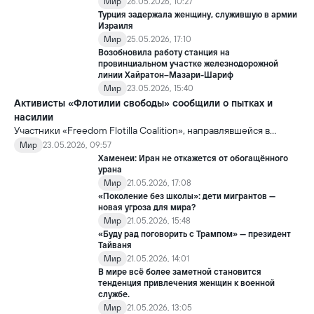
Мир
26.05.2026, 10:27
Турция задержала женщину, служившую в армии
Израиля
Мир
25.05.2026, 17:10
Возобновила работу станция на
провинциальном участке железнодорожной
линии Хайратон–Мазари-Шариф
Мир
23.05.2026, 15:40
Активисты «Флотилии свободы» сообщили о пытках и
насилии
Участники «Freedom Flotilla Coalition», направлявшейся в
сектор Газа с гуманитарной помощью, заявили, что после
Мир
23.05.2026, 09:57
задержания со стороны Израиль подверглись пыткам и
Хаменеи: Иран не откажется от обогащённого
жестокому обращению.
урана
Мир
21.05.2026, 17:08
«Поколение без школы»: дети мигрантов —
новая угроза для мира?
Мир
21.05.2026, 15:48
«Буду рад поговорить с Трампом» — президент
Тайваня
Мир
21.05.2026, 14:01
В мире всё более заметной становится
тенденция привлечения женщин к военной
службе.
Мир
21.05.2026, 13:05