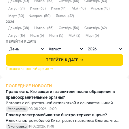
Декабрь (40)
Ноябрь (53)
Октябрь (66)
Сентябрь (63)
Август (71)
Июль (63)
Июнь (44)
Май (40)
Апрель (48)
Март (30)
Февраль (50)
Январь (42)
2024
Декабрь (38)
Ноябрь (55)
Октябрь (56)
Сентябрь (62)
Август (16)
Июль (6)
Июнь (5)
Май (2)
Март (6)
ПЕРЕЙТИ К ДАТЕ
ПЕРЕЙТИ К ДАТЕ →
Показать полный архив →
ПОСЛЕДНИЕ НОВОСТИ
Право есть. Кто защитит заявителя после обращения в
правоохранительные органы?
История с общественной активисткой и основательницей
проекта «Немолчи.uz» Ириной Матвиенко поднимает вопрос,
Узбекистан
03.08.2026, 14:00
который выходит далеко за рамки одного судебного дела.
Почему электромобили так быстро теряют в цене?
Рынок электромобилей Китая растет настолько быстро, что
новые модели выходят почти ежемесячно. В результате
Экономика
14.07.2026, 14:48