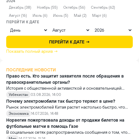
2024
Декабрь (38)
Ноябрь (55)
Октябрь (56)
Сентябрь (62)
Август (16)
Июль (6)
Июнь (5)
Май (2)
Март (6)
ПЕРЕЙТИ К ДАТЕ
ПЕРЕЙТИ К ДАТЕ →
Показать полный архив →
ПОСЛЕДНИЕ НОВОСТИ
Право есть. Кто защитит заявителя после обращения в
правоохранительные органы?
История с общественной активисткой и основательницей
проекта «Немолчи.uz» Ириной Матвиенко поднимает вопрос,
Узбекистан
03.08.2026, 14:00
который выходит далеко за рамки одного судебного дела.
Почему электромобили так быстро теряют в цене?
Рынок электромобилей Китая растет настолько быстро, что
новые модели выходят почти ежемесячно. В результате
Экономика
14.07.2026, 14:48
стоимость более ранних моделей заметно снижается.
Норвегия пожертвовала доходы от продажи билетов на
футбольные матчи в помощь Газе
В социальных сетях распространились сообщения о том, что
сборная Норвегии перечислила весь призовой фонд,
Мир
14.07.2026, 11:24