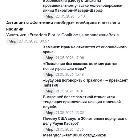
Возобновила работу станция на
провинциальном участке железнодорожной
линии Хайратон–Мазари-Шариф
Мир
23.05.2026, 15:40
Активисты «Флотилии свободы» сообщили о пытках и
насилии
Участники «Freedom Flotilla Coalition», направлявшейся в
сектор Газа с гуманитарной помощью, заявили, что после
Мир
23.05.2026, 09:57
задержания со стороны Израиль подверглись пыткам и
Хаменеи: Иран не откажется от обогащённого
жестокому обращению.
урана
Мир
21.05.2026, 17:08
«Поколение без школы»: дети мигрантов —
новая угроза для мира?
Мир
21.05.2026, 15:48
«Буду рад поговорить с Трампом» — президент
Тайваня
Мир
21.05.2026, 14:01
В мире всё более заметной становится
тенденция привлечения женщин к военной
службе.
Мир
21.05.2026, 13:05
Почему США спустя 30 лет вновь вернулись к
делу Рауля Кастро?
Мир
21.05.2026, 12:36
Meta увольняет 8000 сотрудников