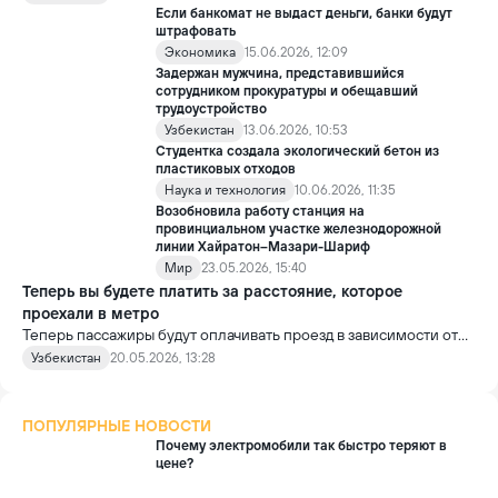
который выходит далеко за рамки одного судебного дела.
Если банкомат не выдаст деньги, банки будут
штрафовать
Экономика
15.06.2026, 12:09
Задержан мужчина, представившийся
сотрудником прокуратуры и обещавший
трудоустройство
Узбекистан
13.06.2026, 10:53
Студентка создала экологический бетон из
пластиковых отходов
Наука и технология
10.06.2026, 11:35
Возобновила работу станция на
провинциальном участке железнодорожной
линии Хайратон–Мазари-Шариф
Мир
23.05.2026, 15:40
Теперь вы будете платить за расстояние, которое
проехали в метро
Теперь пассажиры будут оплачивать проезд в зависимости от
пройденного расстояния. В Ташкентском метрополитене
Узбекистан
20.05.2026, 13:28
будет внедрена новая система оплаты проезда.
ПОПУЛЯРНЫЕ НОВОСТИ
Почему электромобили так быстро теряют в
цене?