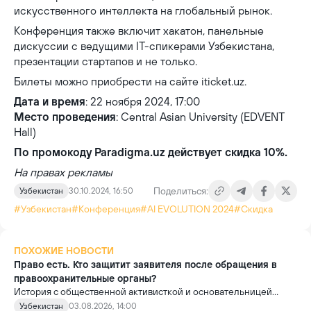
искусственного интеллекта на глобальный рынок.
Конференция также включит хакатон, панельные
дискуссии с ведущими IT-спикерами Узбекистана,
презентации стартапов и не только.
Билеты можно приобрести на сайте iticket.uz.
Дата и время
: 22 ноября 2024, 17:00
Место проведения
: Central Asian University (EDVENT
Hall)
По промокоду Paradigma.uz действует скидка 10%.
На правах рекламы
Поделиться:
Узбекистан
30.10.2024, 16:50
#Узбекистан
#Конференция
#AI EVOLUTION 2024
#Скидка
ПОХОЖИЕ НОВОСТИ
Право есть. Кто защитит заявителя после обращения в
правоохранительные органы?
История с общественной активисткой и основательницей
проекта «Немолчи.uz» Ириной Матвиенко поднимает вопрос,
Узбекистан
03.08.2026, 14:00