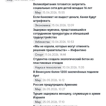
полученный на чемпионате мира по футболу FIFA 2026, в
Великобритания готовится запретить
качестве гуманитарной помощи жителям сектора Газа.
социальные сети для детей младше 16 лет
Мир
15.06.2026, 15:55
Если банкомат не выдаст деньги, банки будут
штрафовать
Экономика
15.06.2026, 12:09
Задержан мужчина, представившийся
сотрудником прокуратуры и обещавший
трудоустройство
Узбекистан
13.06.2026, 10:53
«Мы не короли, которые могут отменять
решения правительств» — Инфантино
Спорт
11.06.2026, 14:44
Студентка создала экологический бетон из
пластиковых отходов
Наука и технология
10.06.2026, 11:35
В Венесуэле более 1200 заключённых подняли
бунт
Мир
26.05.2026, 16:12
Россия предупредила Армению
Мир
26.05.2026, 10:27
Турция задержала женщину, служившую в армии
Израиля
Мир
25.05.2026, 17:10