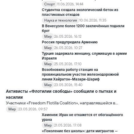
Спорт
11.06.2026, 14:44
Студентка создала экологический бетон из
пластиковых отходов
Наука и технология
10.06.2026, 11:35
В Венесуэле более 1200 заключённых подняли
бунт
Мир
26.05.2026, 16:12
Россия предупредила Армению
Мир
26.05.2026, 10:27
Турция задержала женщину, служившую в армии
Израиля
Мир
25.05.2026, 17:10
Возобновила работу станция на
провинциальном участке железнодорожной
линии Хайратон–Мазари-Шариф
Мир
23.05.2026, 15:40
Активисты «Флотилии свободы» сообщили о пытках и
насилии
Участники «Freedom Flotilla Coalition», направлявшейся в
сектор Газа с гуманитарной помощью, заявили, что после
Мир
23.05.2026, 09:57
задержания со стороны Израиль подверглись пыткам и
Хаменеи: Иран не откажется от обогащённого
жестокому обращению.
урана
Мир
21.05.2026, 17:08
«Поколение без школы»: дети мигрантов —