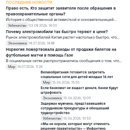
ПОСЛЕДНИЕ НОВОСТИ
Право есть. Кто защитит заявителя после обращения в
правоохранительные органы?
История с общественной активисткой и основательницей
проекта «Немолчи.uz» Ириной Матвиенко поднимает вопрос,
Узбекистан
03.08.2026, 14:00
который выходит далеко за рамки одного судебного дела.
Почему электромобили так быстро теряют в цене?
Рынок электромобилей Китая растет настолько быстро, что
новые модели выходят почти ежемесячно. В результате
Экономика
14.07.2026, 14:48
стоимость более ранних моделей заметно снижается.
Норвегия пожертвовала доходы от продажи билетов на
футбольные матчи в помощь Газе
В социальных сетях распространились сообщения о том, что
сборная Норвегии перечислила весь призовой фонд,
Мир
14.07.2026, 11:24
полученный на чемпионате мира по футболу FIFA 2026, в
Великобритания готовится запретить
качестве гуманитарной помощи жителям сектора Газа.
социальные сети для детей младше 16 лет
Мир
15.06.2026, 15:55
Если банкомат не выдаст деньги, банки будут
штрафовать
Экономика
15.06.2026, 12:09
Задержан мужчина, представившийся
сотрудником прокуратуры и обещавший
трудоустройство
Узбекистан
13.06.2026, 10:53
«Мы не короли, которые могут отменять
решения правительств» — Инфантино