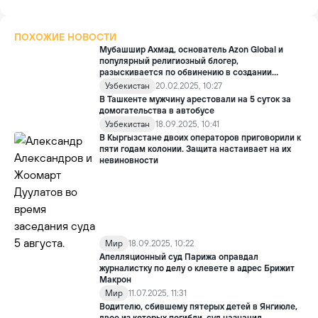
ПОХОЖИЕ НОВОСТИ
Мубашшир Ахмад, основатель Azon Global и
популярный религиозный блогер,
разыскивается по обвинению в создании
запрещенной организации
Узбекистан
20.02.2025, 10:27
В Ташкенте мужчину арестовали на 5 суток за
домогательства в автобусе
Узбекистан
18.09.2025, 10:41
В Кыргызстане двоих операторов приговорили к
пяти годам колонии. Защита настаивает на их
невиновности
Мир
18.09.2025, 10:22
Апелляционный суд Парижа оправдал
журналистку по делу о клевете в адрес Брижит
Макрон
Мир
11.07.2025, 11:31
Водителю, сбившему пятерых детей в Янгиюле,