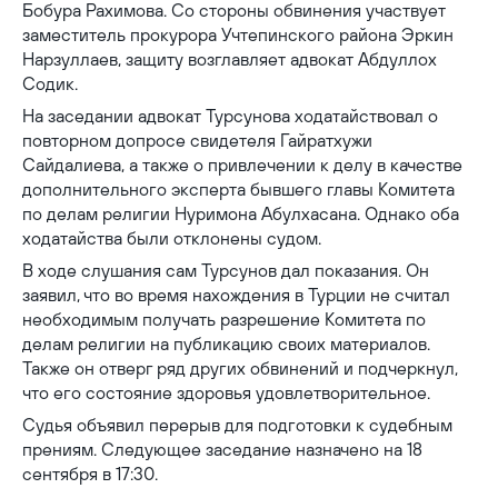
Бобура Рахимова. Со стороны обвинения участвует
заместитель прокурора Учтепинского района Эркин
Нарзуллаев, защиту возглавляет адвокат Абдуллох
Содик.
На заседании адвокат Турсунова ходатайствовал о
повторном допросе свидетеля Гайратхужи
Сайдалиева, а также о привлечении к делу в качестве
дополнительного эксперта бывшего главы Комитета
по делам религии Нуримона Абулхасана. Однако оба
ходатайства были отклонены судом.
В ходе слушания сам Турсунов дал показания. Он
заявил, что во время нахождения в Турции не считал
необходимым получать разрешение Комитета по
делам религии на публикацию своих материалов.
Также он отверг ряд других обвинений и подчеркнул,
что его состояние здоровья удовлетворительное.
Судья объявил перерыв для подготовки к судебным
прениям. Следующее заседание назначено на 18
сентября в 17:30.