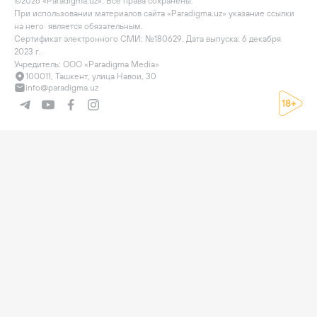
©2026 «Paradigma.uz». Все права сохранены.

При использовании материалов сайта «Paradigma.uz» указание ссылки 
на него  является обязательным.

Сертификат электронного СМИ: №180629. Дата выпуска: 6 декабря 
2023 г.

Учредитель: ООО «Paradigma Media»
100011, Ташкент, улица Навои, 30
info@paradigma.uz