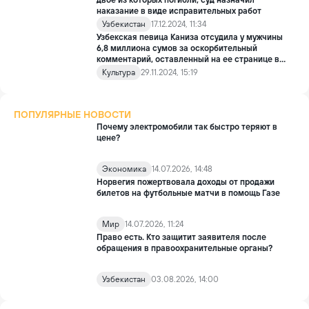
двое из которых погибли, суд назначил
наказание в виде исправительных работ
Узбекистан
17.12.2024, 11:34
Узбекская певица Каниза отсудила у мужчины
6,8 миллиона сумов за оскорбительный
комментарий, оставленный на ее странице в
Instagram
Культура
29.11.2024, 15:19
ПОПУЛЯРНЫЕ НОВОСТИ
Почему электромобили так быстро теряют в
цене?
Экономика
14.07.2026, 14:48
Норвегия пожертвовала доходы от продажи
билетов на футбольные матчи в помощь Газе
Мир
14.07.2026, 11:24
Право есть. Кто защитит заявителя после
обращения в правоохранительные органы?
Узбекистан
03.08.2026, 14:00