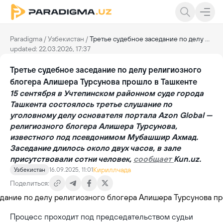
Paradigma
/
Узбекистан
/
Третье судебное заседание по делу религиозного блогера Алишера Турсунова прошло в Ташкенте
updated: 22.03.2026, 17:37
Третье судебное заседание по делу религиозного
блогера Алишера Турсунова прошло в Ташкенте
15 сентября в Учтепинском районном суде города
Ташкента состоялось третье слушание по
уголовному делу основателя портала Azon Global —
религиозного блогера Алишера Турсунова,
известного под псевдонимом Мубашшир Ахмад.
Заседание длилось около двух часов, в зале
присутствовали сотни человек,
сообщает
Kun.uz.
Кириллчада
Узбекистан
16.09.2025, 11:01
Поделиться:
Процесс проходит под председательством судьи