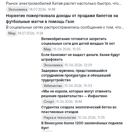
Рынок электромобилей Китая растет настолько быстро, что
новые модели выходят почти ежемесячно. В результате
Экономика
14.07.2026, 14:48
стоимость более ранних моделей заметно снижается.
Норвегия пожертвовала доходы от продажи билетов на
футбольные матчи в помощь Газе
В социальных сетях распространились сообщения о том, что
сборная Норвегии перечислила весь призовой фонд,
Мир
14.07.2026, 11:24
полученный на чемпионате мира по футболу FIFA 2026, в
Великобритания готовится запретить
качестве гуманитарной помощи жителям сектора Газа.
социальные сети для детей младше 16 лет
Мир
15.06.2026, 15:55
Если банкомат не выдаст деньги, банки будут
штрафовать
Экономика
15.06.2026, 12:09
Задержан мужчина, представившийся
сотрудником прокуратуры и обещавший
трудоустройство
Узбекистан
13.06.2026, 10:53
«Мы не короли, которые могут отменять
решения правительств» — Инфантино
Спорт
11.06.2026, 14:44
Студентка создала экологический бетон из
пластиковых отходов
Наука и технология
10.06.2026, 11:35
В Венесуэле более 1200 заключённых подняли
бунт