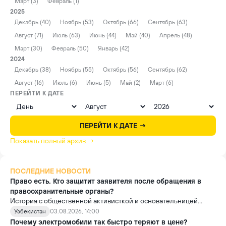
Март (3)
Февраль (1)
2025
Декабрь (40)
Ноябрь (53)
Октябрь (66)
Сентябрь (63)
Август (71)
Июль (63)
Июнь (44)
Май (40)
Апрель (48)
Март (30)
Февраль (50)
Январь (42)
2024
Декабрь (38)
Ноябрь (55)
Октябрь (56)
Сентябрь (62)
Август (16)
Июль (6)
Июнь (5)
Май (2)
Март (6)
ПЕРЕЙТИ К ДАТЕ
ПЕРЕЙТИ К ДАТЕ →
Показать полный архив →
ПОСЛЕДНИЕ НОВОСТИ
Право есть. Кто защитит заявителя после обращения в
правоохранительные органы?
История с общественной активисткой и основательницей
проекта «Немолчи.uz» Ириной Матвиенко поднимает вопрос,
Узбекистан
03.08.2026, 14:00
который выходит далеко за рамки одного судебного дела.
Почему электромобили так быстро теряют в цене?