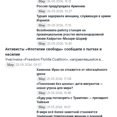
Мир
26.05.2026, 16:12
Россия предупредила Армению
Мир
26.05.2026, 10:27
Турция задержала женщину, служившую в армии
Израиля
Мир
25.05.2026, 17:10
Возобновила работу станция на
провинциальном участке железнодорожной
линии Хайратон–Мазари-Шариф
Мир
23.05.2026, 15:40
Активисты «Флотилии свободы» сообщили о пытках и
насилии
Участники «Freedom Flotilla Coalition», направлявшейся в
сектор Газа с гуманитарной помощью, заявили, что после
Мир
23.05.2026, 09:57
задержания со стороны Израиль подверглись пыткам и
Хаменеи: Иран не откажется от обогащённого
жестокому обращению.
урана
Мир
21.05.2026, 17:08
«Поколение без школы»: дети мигрантов —
новая угроза для мира?
Мир
21.05.2026, 15:48
«Буду рад поговорить с Трампом» — президент
Тайваня
Мир
21.05.2026, 14:01
В мире всё более заметной становится
тенденция привлечения женщин к военной