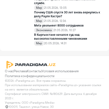
службе.
Мир
21.05.2026, 13:05
Почему США спустя 30 лет вновь вернулись к
делу Рауля Кастро?
Мир
21.05.2026, 12:36
Meta увольняет 8000 сотрудников
Экономика
21.05.2026, 10:27
В Кыргызстане начался суд над
высокопоставленными чиновниками
Мир
20.05.2026, 14:31
О нас
Реклама
Контакты
Условия использования
Политика конфиденциальности
©2026 «Paradigma.uz». Все права сохранены.

При использовании материалов сайта «Paradigma.uz» указание ссылки 
на него  является обязательным.

Сертификат электронного СМИ: №180629. Дата выпуска: 6 декабря 
2023 г.

Учредитель: ООО «Paradigma Media»
100011, Ташкент, улица Навои, 30