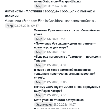
линии Хайратон–Мазари-Шариф
Мир
23.05.2026, 15:40
Активисты «Флотилии свободы» сообщили о пытках и
насилии
Участники «Freedom Flotilla Coalition», направлявшейся в
сектор Газа с гуманитарной помощью, заявили, что после
Мир
23.05.2026, 09:57
задержания со стороны Израиль подверглись пыткам и
Хаменеи: Иран не откажется от обогащённого
жестокому обращению.
урана
Мир
21.05.2026, 17:08
«Поколение без школы»: дети мигрантов —
новая угроза для мира?
Мир
21.05.2026, 15:48
«Буду рад поговорить с Трампом» — президент
Тайваня
Мир
21.05.2026, 14:01
В мире всё более заметной становится
тенденция привлечения женщин к военной
службе.
Мир
21.05.2026, 13:05
Почему США спустя 30 лет вновь вернулись к
делу Рауля Кастро?
Мир
21.05.2026, 12:36
Meta увольняет 8000 сотрудников
Экономика
21.05.2026, 10:27