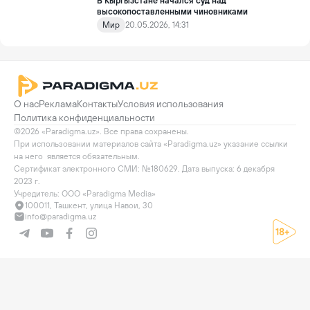
В Кыргызстане начался суд над
высокопоставленными чиновниками
Мир
20.05.2026, 14:31
О нас
Реклама
Контакты
Условия использования
Политика конфиденциальности
©2026 «Paradigma.uz». Все права сохранены.

При использовании материалов сайта «Paradigma.uz» указание ссылки 
на него  является обязательным.

Сертификат электронного СМИ: №180629. Дата выпуска: 6 декабря 
2023 г.

Учредитель: ООО «Paradigma Media»
100011, Ташкент, улица Навои, 30
info@paradigma.uz