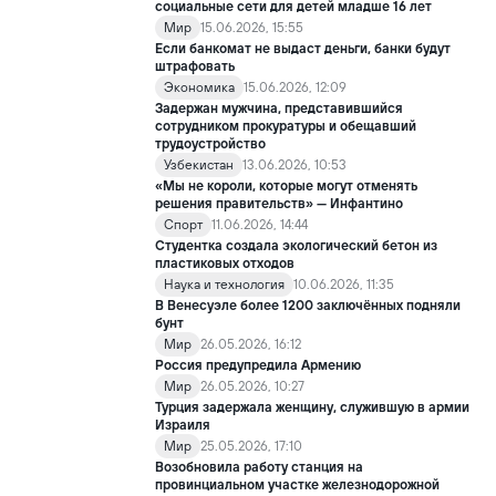
качестве гуманитарной помощи жителям сектора Газа.
социальные сети для детей младше 16 лет
Мир
15.06.2026, 15:55
Если банкомат не выдаст деньги, банки будут
штрафовать
Экономика
15.06.2026, 12:09
Задержан мужчина, представившийся
сотрудником прокуратуры и обещавший
трудоустройство
Узбекистан
13.06.2026, 10:53
«Мы не короли, которые могут отменять
решения правительств» — Инфантино
Спорт
11.06.2026, 14:44
Студентка создала экологический бетон из
пластиковых отходов
Наука и технология
10.06.2026, 11:35
В Венесуэле более 1200 заключённых подняли
бунт
Мир
26.05.2026, 16:12
Россия предупредила Армению
Мир
26.05.2026, 10:27
Турция задержала женщину, служившую в армии
Израиля
Мир
25.05.2026, 17:10
Возобновила работу станция на
провинциальном участке железнодорожной