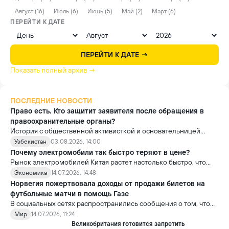
Август (16)
Июль (6)
Июнь (5)
Май (2)
Март (6)
ПЕРЕЙТИ К ДАТЕ
ПЕРЕЙТИ К ДАТЕ →
Показать полный архив →
ПОСЛЕДНИЕ НОВОСТИ
Право есть. Кто защитит заявителя после обращения в
правоохранительные органы?
История с общественной активисткой и основательницей
проекта «Немолчи.uz» Ириной Матвиенко поднимает вопрос,
Узбекистан
03.08.2026, 14:00
который выходит далеко за рамки одного судебного дела.
Почему электромобили так быстро теряют в цене?
Рынок электромобилей Китая растет настолько быстро, что
новые модели выходят почти ежемесячно. В результате
Экономика
14.07.2026, 14:48
стоимость более ранних моделей заметно снижается.
Норвегия пожертвовала доходы от продажи билетов на
футбольные матчи в помощь Газе
В социальных сетях распространились сообщения о том, что
сборная Норвегии перечислила весь призовой фонд,
Мир
14.07.2026, 11:24
полученный на чемпионате мира по футболу FIFA 2026, в
Великобритания готовится запретить