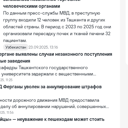
человеческими органами
По данным пресс-службы МВД, в преступную
группу входили 12 человек из Ташкента и других
областей страны. В период с 2023 по 2025 год они
организовали пересадку почек и тканей печени 32
пациентам.
Узбекистан
23.09.2025, 13:16
ергане выявлены случаи незаконного поступления
ные заведения
кафедры Ташкентского государственного
 университета задержали с вещественными
ми при получении 4000 долларов США за незаконное
25, 11:25
ступлении жителя столицы в данный вуз через своих
Д Ферганы уволен за аннулирование штрафов
акомых. Задержание произошло в ходе оперативного
роведенного сотрудниками Управления Службы
ности дорожного движения МВД предоставила
й безопасности совместно с Департаментом при
 делу об аннулировании нарушений, совершенных
окуратуре.
Фергане.
025, 11:56
йцы» — неуважение к пешеходам может стоить