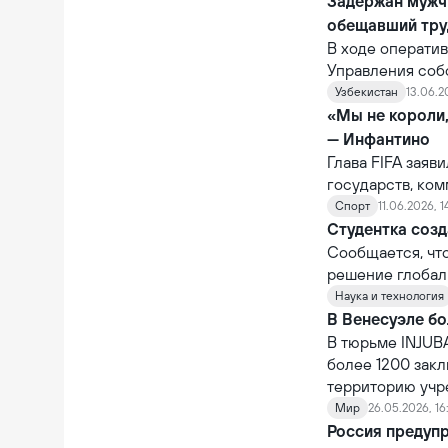
ненадлежащее о
Задержан мужч
через устройст
обещавший тру
В ходе операти
Управления соб
также Управлен
Узбекистан
13.06.2
задержан гражд
«Мы не короли
— Инфантино
Глава FIFA заяв
государств, ко
которому было о
Спорт
11.06.2026, 1
не обладает по
Студентка созд
национальных п
Сообщается, чт
решение глобал
Наука и технология
В Венесуэле бо
В тюрьме INJUBA
более 1200 зак
территорию учр
Мир
26.05.2026, 16
Россия предуп