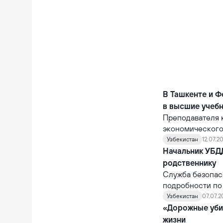
В Ташкенте и Ф
в высшие учеб
Преподавателя 
экономического
доказательства
Узбекистан
12.07.20
содействие в по
Начальник УБД
влиятельных зн
родственнику
мероприятия, п
Служба безопас
государственно
подробности по
Генеральной пр
автомобилем в 
Узбекистан
07.07.2
«Дорожные уби
жизни