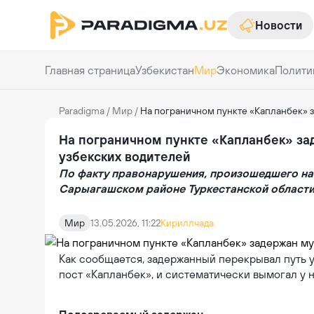
Новости
Главная страница
Узбекистан
Мир
Экономика
Полити
Paradigma
/
Мир
/
На пограничном пункте «Капланбек» з
На пограничном пункте «Капланбек» за
узбекских водителей
По факту правонарушения, произошедшего на 
Сарыагашском районе Туркестанской области,
Мир
13.05.2026, 11:22
Кириллчада
Как сообщается, задержанный перекрывал путь 
пост «Капланбек», и систематически вымогал у н