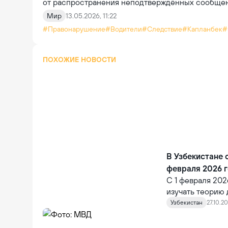
от распространения неподтверждённых сообщен
Мир
13.05.2026, 11:22
#Правонарушение
#Водители
#Следствие
#Капланбек
#
ПОХОЖИЕ НОВОСТИ
В Узбекистане 
февраля 2026 
С 1 февраля 202
изучать теорию 
«B», без обязат
Узбекистан
27.10.20
пресс-службе С
Министров.