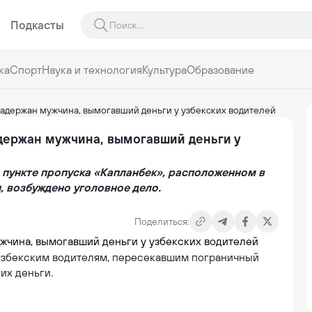
Подкасты
ка
Спорт
Наука и технология
Культура
Образование
адержан мужчина, вымогавший деньги у узбекских водителей
держан мужчина, вымогавший деньги у
пункте пропуска «Капланбек», расположенном в
 возбуждено уголовное дело.
Поделиться:
узбекским водителям, пересекавшим пограничный
их деньги.