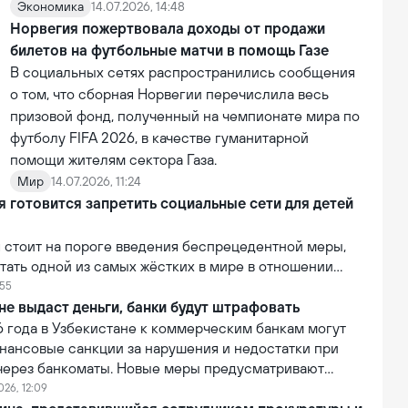
Экономика
14.07.2026, 14:48
Норвегия пожертвовала доходы от продажи
билетов на футбольные матчи в помощь Газе
В социальных сетях распространились сообщения
о том, что сборная Норвегии перечислила весь
призовой фонд, полученный на чемпионате мира по
футболу FIFA 2026, в качестве гуманитарной
помощи жителям сектора Газа.
Мир
14.07.2026, 11:24
 готовится запретить социальные сети для детей
 стоит на пороге введения беспрецедентной меры,
тать одной из самых жёстких в мире в отношении
огических компаний. В рамках усиления контроля над
:55
й власти страны рассматривают возможность запрета
не выдаст деньги, банки будут штрафовать
социальных сетей для лиц младше 16 лет.
6 года в Узбекистане к коммерческим банкам могут
нансовые санкции за нарушения и недостатки при
 через банкоматы. Новые меры предусматривают
 банков за сбои в работе банкоматов и
026, 12:09