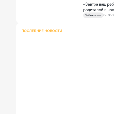
«Завтра ваш ре
родителей в но
движения (СБДД
Узбекистан
06.05.2
ПОСЛЕДНИЕ НОВОСТИ