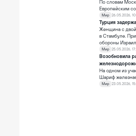
По словам Москв
Европейским со
Мир
26.05.2026, 10
Турция задерж
Женщина с двой
в Стамбуле. Пр
обороны Израиля
Мир
25.05.2026, 17
Возобновила р
железнодорож
На одном из уч
Шариф железная 
Общая стоимост
Мир
23.05.2026, 15
рамках его реа
грузовой поезд,
возобновления 