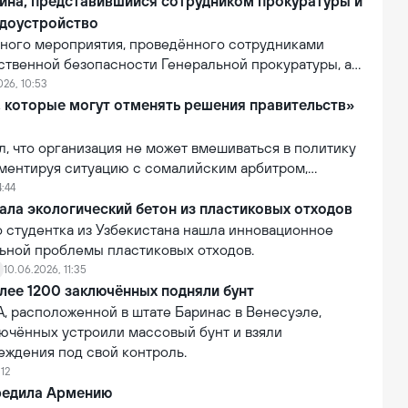
бслуживание клиентов при проведении операций
ина, представившийся сотрудником прокуратуры и
ва самообслуживания.
доустройство
вного мероприятия, проведённого сотрудниками
ственной безопасности Генеральной прокуратуры, а
ия Департамента по Кашкадарьинской области, был
026, 10:53
анин, подозреваемый в мошенничестве.
, которые могут отменять решения правительств»
ил, что организация не может вмешиваться в политику
мментируя ситуацию с сомалийским арбитром,
тказано во въезде в США. По словам Инфантино, FIFA
4:44
лномочиями отменять или изменять решения
ала экологический бетон из пластиковых отходов
равительств.
о студентка из Узбекистана нашла инновационное
ьной проблемы пластиковых отходов.
10.06.2026, 11:35
лее 1200 заключённых подняли бунт
, расположенной в штате Баринас в Венесуэле,
лючённых устроили массовый бунт и взяли
еждения под свой контроль.
:12
редила Армению