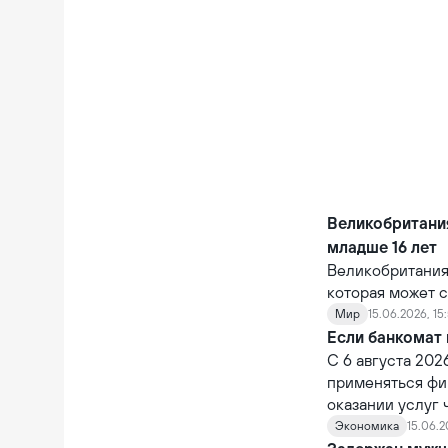
Великобритания
младше 16 лет
Великобритания
которая может с
крупных технол
Мир
15.06.2026, 15
цифровой средо
Если банкомат 
использования 
С 6 августа 202
применяться фи
оказании услуг
ответственность
Экономика
15.06.2