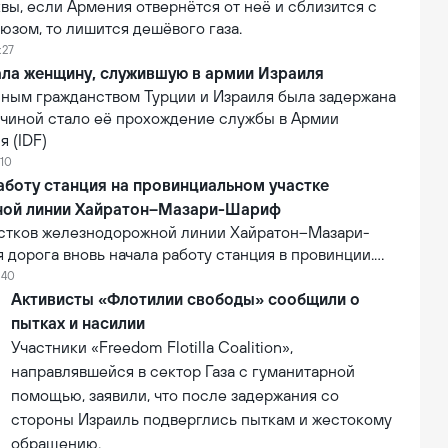
ы, если Армения отвернётся от неё и сблизится с
юзом, то лишится дешёвого газа.
:27
ала женщину, служившую в армии Израиля
ным гражданством Турции и Израиля была задержана
ичиной стало её прохождение службы в Армии
 (IDF)
:10
аботу станция на провинциальном участке
ной линии Хайратон–Мазари-Шариф
астков железнодорожной линии Хайратон–Мазари-
дорога вновь начала работу станция в провинции.
ь проекта составляет 6,3 млн долларов США. В
:40
лизации на станцию впервые прибыл коммерческий
Активисты «Флотилии свободы» сообщили о
 что стало первым практическим результатом
пытках и насилии
её деятельности.
Участники «Freedom Flotilla Coalition»,
направлявшейся в сектор Газа с гуманитарной
помощью, заявили, что после задержания со
стороны Израиль подверглись пыткам и жестокому
обращению.