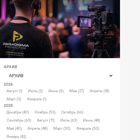
АРХИВ
2026
Август (1)
Июль (2)
Июнь (5)
Май (27)
Апрель (18)
Март (3)
Февраль (1)
2025
Декабрь (40)
Ноябрь (53)
Октябрь (66)
Сентябрь (63)
Август (71)
Июль (63)
Июнь (44)
Май (40)
Апрель (48)
Март (30)
Февраль (50)
Январь (42)