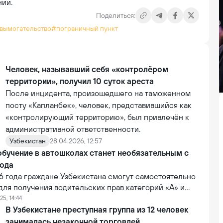
ий.
Поделиться:
вымогательство
#пограничный пункт
Человек, называвший себя «контролёром
территории», получил 10 суток ареста
После инцидента, произошедшего на таможенном
посту «Капланбек», человек, представившийся как
«контролирующий территорию», был привлечён к
административной ответственности.
Узбекистан
28.04.2026, 12:57
обучение в автошколах станет необязательным с
года
6 года граждане Узбекистана смогут самостоятельно
для получения водительских прав категорий «A» и
ельного посещения автошкол. Об этом сообщили в
25, 14:44
БДД ДОБ МВД, ссылаясь на постановление Кабинета
В Узбекистане преступная группа из 12 человек
занималась незаконной торговлей