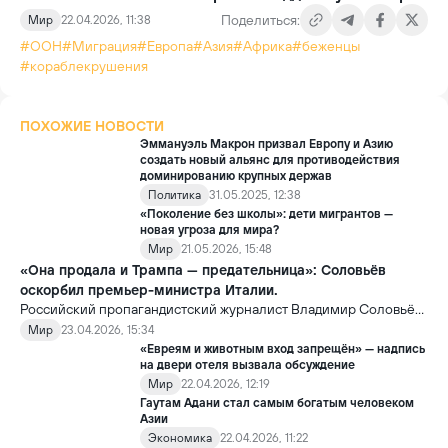
Поделиться:
Мир
22.04.2026, 11:38
#ООН
#Миграция
#Европа
#Азия
#Африка
#беженцы
#кораблекрушения
ПОХОЖИЕ НОВОСТИ
Эммануэль Макрон призвал Европу и Азию
создать новый альянс для противодействия
доминированию крупных держав
Политика
31.05.2025, 12:38
«Поколение без школы»: дети мигрантов —
новая угроза для мира?
Мир
21.05.2026, 15:48
«Она продала и Трампа — предательница»: Соловьёв
оскорбил премьер-министра Италии.
Российский пропагандистский журналист Владимир Соловьёв
в эфире оскорбил премьер-министра Италии Джорджу
Мир
23.04.2026, 15:34
Мелони.
«Евреям и животным вход запрещён» — надпись
на двери отеля вызвала обсуждение
Мир
22.04.2026, 12:19
Гаутам Адани стал самым богатым человеком
Азии
Экономика
22.04.2026, 11:22