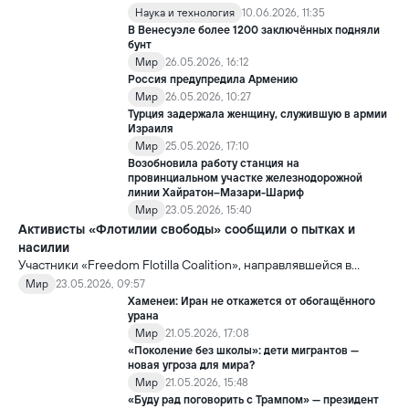
Наука и технология
10.06.2026, 11:35
В Венесуэле более 1200 заключённых подняли
бунт
Мир
26.05.2026, 16:12
Россия предупредила Армению
Мир
26.05.2026, 10:27
Турция задержала женщину, служившую в армии
Израиля
Мир
25.05.2026, 17:10
Возобновила работу станция на
провинциальном участке железнодорожной
линии Хайратон–Мазари-Шариф
Мир
23.05.2026, 15:40
Активисты «Флотилии свободы» сообщили о пытках и
насилии
Участники «Freedom Flotilla Coalition», направлявшейся в
сектор Газа с гуманитарной помощью, заявили, что после
Мир
23.05.2026, 09:57
задержания со стороны Израиль подверглись пыткам и
Хаменеи: Иран не откажется от обогащённого
жестокому обращению.
урана
Мир
21.05.2026, 17:08
«Поколение без школы»: дети мигрантов —
новая угроза для мира?
Мир
21.05.2026, 15:48
«Буду рад поговорить с Трампом» — президент