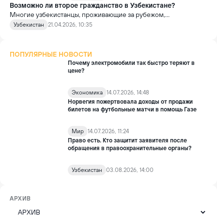
Возможно ли второе гражданство в Узбекистане?
Многие узбекистанцы, проживающие за рубежом,
сталкиваются с вопросом получения второго гражданства.
Узбекистан
21.04.2026, 10:35
Однако законодательство Узбекистана по этому поводу
занимает чёткую позицию.
ПОПУЛЯРНЫЕ НОВОСТИ
Почему электромобили так быстро теряют в
цене?
Экономика
14.07.2026, 14:48
Норвегия пожертвовала доходы от продажи
билетов на футбольные матчи в помощь Газе
Мир
14.07.2026, 11:24
Право есть. Кто защитит заявителя после
обращения в правоохранительные органы?
Узбекистан
03.08.2026, 14:00
АРХИВ