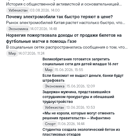
История с общественной активисткой и основательницей
проекта «Немолчи.uz» Ириной Матвиенко поднимает вопрос,
Узбекистан
03.08.2026, 14:00
который выходит далеко за рамки одного судебного дела.
Почему электромобили так быстро теряют в цене?
Рынок электромобилей Китая растет настолько быстро, что
новые модели выходят почти ежемесячно. В результате
Экономика
14.07.2026, 14:48
стоимость более ранних моделей заметно снижается.
Норвегия пожертвовала доходы от продажи билетов на
футбольные матчи в помощь Газе
В социальных сетях распространились сообщения о том, что
сборная Норвегии перечислила весь призовой фонд,
Мир
14.07.2026, 11:24
полученный на чемпионате мира по футболу FIFA 2026, в
Великобритания готовится запретить
качестве гуманитарной помощи жителям сектора Газа.
социальные сети для детей младше 16 лет
Мир
15.06.2026, 15:55
Если банкомат не выдаст деньги, банки будут
штрафовать
Экономика
15.06.2026, 12:09
Задержан мужчина, представившийся
сотрудником прокуратуры и обещавший
трудоустройство
Узбекистан
13.06.2026, 10:53
«Мы не короли, которые могут отменять
решения правительств» — Инфантино
Спорт
11.06.2026, 14:44
Студентка создала экологический бетон из
пластиковых отходов