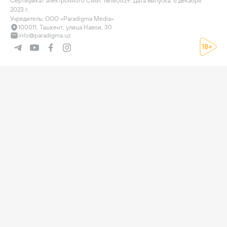
Сертификат электронного СМИ: №180629. Дата выпуска: 6 декабря 
2023 г.

Учредитель: ООО «Paradigma Media»
100011, Ташкент, улица Навои, 30
info@paradigma.uz