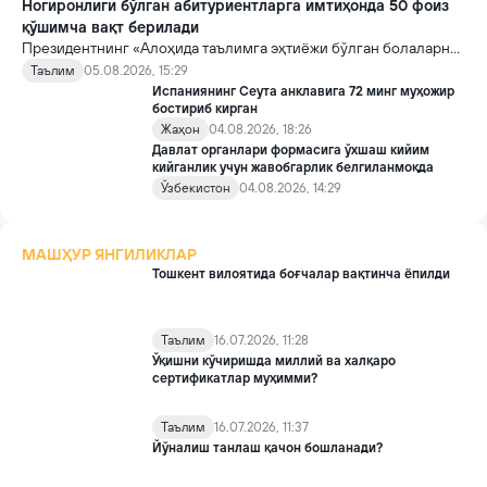
Ногиронлиги бўлган абитуриентларга имтиҳонда 50 фоиз
қўшимча вақт берилади
Президентнинг «Алоҳида таълимга эҳтиёжи бўлган болаларни
таълим ва ижтимоий хизматлар билан қамраб олиш тизимини
Таълим
05.08.2026, 15:29
такомиллаштириш бўйича қўшимча чора-тадбирлар
Испаниянинг Сеута анклавига 72 минг муҳожир
тўғрисида»ги қарори билан инклюзив таълим соҳасида қатор
бостириб кирган
янги механизмлар жорий этилади.
Жаҳон
04.08.2026, 18:26
Давлат органлари формасига ўхшаш кийим
кийганлик учун жавобгарлик белгиланмоқда
Ўзбекистон
04.08.2026, 14:29
МАШҲУР ЯНГИЛИКЛАР
Тошкент вилоятида боғчалар вақтинча ёпилди
Таълим
16.07.2026, 11:28
Ўқишни кўчиришда миллий ва халқаро
сертификатлар муҳимми?
Таълим
16.07.2026, 11:37
Йўналиш танлаш қачон бошланади?