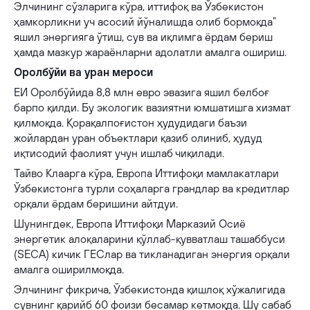
Элчининг сўзларига кўра, иттифоқ ва Ўзбекистон
ҳамкорликни уч асосий йўналишда олиб бормоқда”
яшил энергияга ўтиш, сув ва иқлимга ёрдам бериш
ҳамда мазкур жараёнларни адолатли амалга ошириш.
Оролбўйи ва уран мероси
ЕИ Оролбўйида 8,8 млн евро эвазига яшил белбоғ
барпо қилди. Бу экологик вазиятни юмшатишга хизмат
қилмоқда. Қорақалпоғистон ҳудудидаги баъзи
жойлардан уран объектлари қазиб олиниб, ҳудуд
иқтисодий фаолият учун ишлаб чиқилади.
Тайво Клаарга кўра, Европа Иттифоқи мамлакатлари
Ўзбекистонга турли соҳаларга грандлар ва кредитлар
орқали ёрдам беришини айтдуи.
Шунингдек, Европа Иттифоқи Марказий Осиё
энергетик алоқаларини қўллаб-қувватлаш ташаббуси
(SECA) кичик ГЕСлар ва тикланадиган энергия орқали
амалга оширилмоқда.
Элчининг фикрича, Ўзбекистонда қишлоқ хўжалигида
сувнинг қарийб 60 фоизи бесамар кетмоқда. Шу сабаб