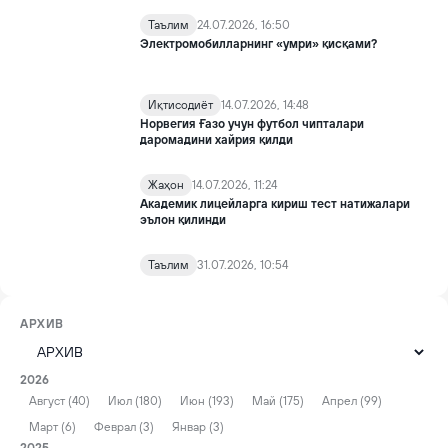
Таълим
24.07.2026, 16:50
Электромобилларнинг «умри» қисқами?
Иқтисодиёт
14.07.2026, 14:48
Норвегия Ғазо учун футбол чипталари
даромадини хайрия қилди
Жаҳон
14.07.2026, 11:24
Академик лицейларга кириш тест натижалари
эълон қилинди
Таълим
31.07.2026, 10:54
АРХИВ
2026
Август (40)
Июл (180)
Июн (193)
Май (175)
Апрел (99)
Март (6)
Феврал (3)
Январ (3)