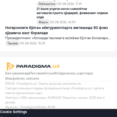
Ўзбекистон
05.08.2026, 17:19
21 ёшли учувчи носоз самолётни
автомагистралга қўндириб, фожианинг олдини
олди
Жаҳон
05.08.2026, 16:59
Ногиронлиги бўлган абитуриентларга имтиҳонда 50 фоиз
қўшимча вақт берилади
Президентнинг «Алоҳида таълимга эҳтиёжи бўлган болаларни
таълим ва ижтимоий хизматлар билан қамраб олиш тизимини
Таълим
05.08.2026, 15:29
такомиллаштириш бўйича қўшимча чора-тадбирлар
тўғрисида»ги қарори билан инклюзив таълим соҳасида қатор
янги механизмлар жорий этилади.
Биз ҳақимизда
Реклама
Алоқа
Фойдаланиш шартлари
Махфийлик сиёсати
©2026 «Paradigma.uz». Барча ҳуқуқлар ҳимояланган.

Сайтдаги маълумотлардан фойдаланилганда «Paradigma.uz» сайтига 
хавола кўрсатилиши шарт.

Электрон ОАВ гувоҳномаси: №180629. Берилган санаси: 2023 йил 6 
декабр

Муассис: «Paradigma Media» МЧЖ
Cookie Settings
100011, Тошкент, Навои кўчаси, 30
info@paradigma.uz