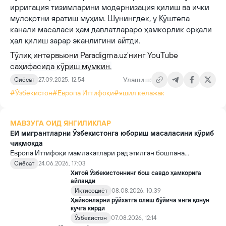
ирригация тизимларини модернизация қилиш ва ички
мулоқотни яратиш муҳим. Шунингдек, у Қўштепа
канали масаласи ҳам давлатлараро ҳамкорлик орқали
ҳал қилиш зарар эканлигини айтди.
Tўлиқ интервьюни Paradigma.uz'нинг YouTube
саҳифасида
кўриш мумкин.
Улашиш:
Сиёсат
27.09.2025, 12:54
#Ўзбекистон
#Европа Иттифоқи
#яшил келажак
МАВЗУГА ОИД ЯНГИЛИКЛАР
ЕИ мигрантларни Ўзбекистонга юбориш масаласини кўриб
чиқмоқда
Европа Иттифоқи мамлакатлари рад этилган бошпана
изловчиларни қабул қилиш учун махсус “қайтариш
Сиёсат
24.06.2026, 17:03
марказлари”ни Ўзбекистон ва Руандада ташкил этиш
Хитой Ўзбекистоннинг бош савдо ҳамкорига
имкониятини муҳокама қилмоқда.
айланди
Иқтисодиёт
08.08.2026, 10:39
Ҳайвонларни рўйхатга олиш бўйича янги қонун
кучга кирди
Ўзбекистон
07.08.2026, 12:14