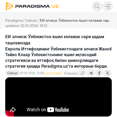
Paradigma
/
Сиёсат
/
ЕИ элчиси: Ўзбекистон яшил келажак сари қадам ташламоқда
updated: 22.03.2026, 18:12
ЕИ элчиси: Ўзбекистон яшил келажак сари қадам
ташламоқда
Европа Иттифоқининг Ўзбекистондаги элчиси Жаноб
Тайво Клаар Ўзбекистоннинг яшил иқтисодий
стратегияси ва иттифоқ билан ҳамкорликдаги
стратегия ҳақида Paradigma.uz'га интервью берди.
Lotinchada
Улашиш:
Сиёсат
27.09.2025, 12:54