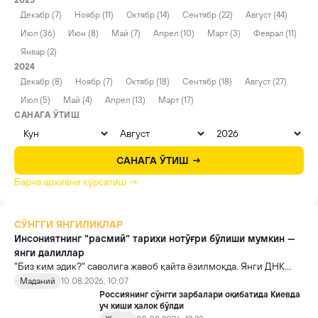
2025
Декабр (7)
Ноябр (11)
Октябр (14)
Сентябр (22)
Август (44)
Июл (36)
Июн (8)
Май (7)
Апрел (10)
Март (3)
Феврал (11)
Январ (2)
2024
Декабр (8)
Ноябр (7)
Октябр (18)
Сентябр (18)
Август (27)
Июл (5)
Май (4)
Апрел (13)
Март (17)
САНАГА ЎТИШ
САНАГА ЎТИШ →
Барча архивни кўрсатиш →
СЎНГГИ ЯНГИЛИКЛАР
Инсониятнинг "расмий" тарихи нотўғри бўлиши мумкин —
янги далиллар
"Биз ким эдик?" саволига жавоб қайта ёзилмоқда. Янги ДНК
таҳлиллари ва археологик топилмалар инсоният тарихи
Маданий
10.08.2026, 10:07
илгари ўйланганидан анча мураккаб бўлганини кўрсатмоқда.
Россиянинг сўнгги зарбалари оқибатида Киевда
уч киши ҳалок бўлди