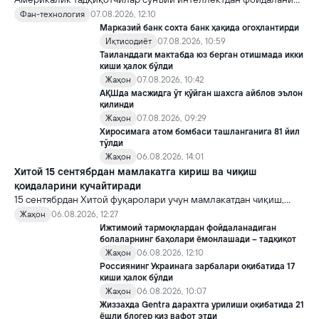
16 та вирус яратди. Бу кашфиёт янги ютуқларга умид уйғотиш
Фан-технология
07.08.2026, 12:10
билан бирга, ундан нотўғри мақсадда фойдаланиш борасидаги
Марказий банк сохта банк ҳақида огоҳлантирди
хавотирларни ҳам кучайтирмоқда.
Иқтисодиёт
07.08.2026, 10:59
Таиланддаги мактабда юз берган отишмада икки
киши ҳалок бўлди
Жаҳон
07.08.2026, 10:42
АҚШда масжидга ўт қўйган шахсга айблов эълон
қилинди
Жаҳон
07.08.2026, 09:29
Хиросимага атом бомбаси ташланганига 81 йил
тўлди
Жаҳон
06.08.2026, 14:01
Хитой 15 сентябрдан мамлакатга кириш ва чиқиш
қоидаларини кучайтиради
15 сентябрдан Хитой фуқаролари учун мамлакатдан чиқиш,
хорижликлар учун эса Хитойга кириш тартиби бўйича янги
Жаҳон
06.08.2026, 12:27
қоидалар кучга киради.
Ижтимоий тармоқлардан фойдаланадиган
болаларнинг баҳолари ёмонлашади – тадқиқот
Жаҳон
06.08.2026, 12:10
Россиянинг Украинага зарбалари оқибатида 17
киши ҳалок бўлди
Жаҳон
06.08.2026, 10:07
Жиззахда Gentra дарахтга урилиши оқибатида 21
ёшли блогер қиз вафот этди