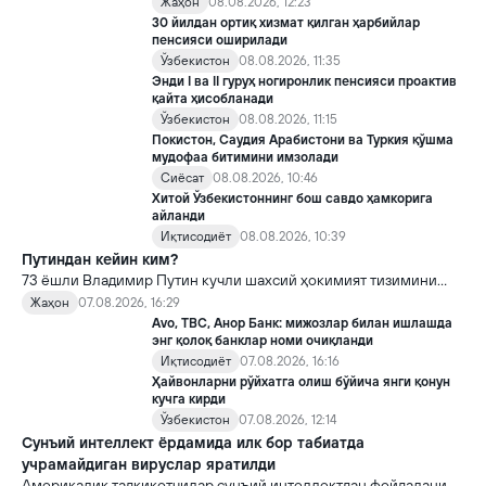
Жаҳон
08.08.2026, 12:23
30 йилдан ортиқ хизмат қилган ҳарбийлар
пенсияси оширилади
Ўзбекистон
08.08.2026, 11:35
Энди I ва II гуруҳ ногиронлик пенсияси проактив
қайта ҳисобланади
Ўзбекистон
08.08.2026, 11:15
Покистон, Саудия Арабистони ва Туркия қўшма
мудофаа битимини имзолади
Сиёсат
08.08.2026, 10:46
Хитой Ўзбекистоннинг бош савдо ҳамкорига
айланди
Иқтисодиёт
08.08.2026, 10:39
Путиндан кейин ким?
73 ёшли Владимир Путин кучли шахсий ҳокимият тизимини
яратди, аммо ундан кейин ким келиши ва ҳокимиятни
Жаҳон
07.08.2026, 16:29
топшириш механизми ҳали ноаниқ. Таҳлилчилар фикрича, бу
Avo, TBC, Анор Банк: мижозлар билан ишлашда
Кремлда ворислик жангига олиб келиши мумкин.
энг қолоқ банклар номи очиқланди
Иқтисодиёт
07.08.2026, 16:16
Ҳайвонларни рўйхатга олиш бўйича янги қонун
кучга кирди
Ўзбекистон
07.08.2026, 12:14
Сунъий интеллект ёрдамида илк бор табиатда
учрамайдиган вируслар яратилди
Америкалик тадқиқотчилар сунъий интеллектдан фойдаланиб