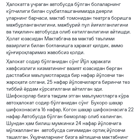
Ҳалокатга учраган автобусда бўлган болаларнинг
кўпчилиги билан суҳбатлашганимизда деярли
уларнинг барчаси, мактаб томонидан театрга боришга
мажбурланганлигини, мажбурий пул йиғилганлигини
ва тиқилинч автобусда олиб кетилганлигини айтишди.
Ҳолат юзасидан Мактабгача ва мактаб таълими
вазирлиги билан боғланишга ҳаракат қилдик, аммо
қўнғироқларимиз жавобсиз қолди.
Ҳалокат содир бўлганидан сўнг Йўл ҳаракати
хавфсизлиги хизматининг вазият юзасидан берган
дастлабки маълумотларида бир нафар йўловчи тан
жароҳати олгани, 25 нафар йўловчиларга биринчи тез
тиббий ёрдам кўрсатилгани айтилган эди.
Шифокорлар бизга тақдим этган маълумотларга кўра
автоҳалокат содир бўлганидан сўнг Бухоро шаҳар
шифохонасига 16 нафар, Когон шаҳар шифохонасига 22
нафар Автобусда бўлган беморлар олиб келинган.
Шундан ҳам билиш мумкинки 24 нафар йўловчига
мўлжалланган автобусда сиғимидан ортиқ йўловчи
ташилган. Ўқувчиларнинг бизга айтишича мактабнинг