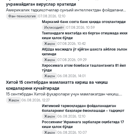
учрамайдиган вируслар яратилди
Америкалик тадқиқотчилар сунъий интеллектдан фойдаланиб
16 та вирус яратди. Бу кашфиёт янги ютуқларга умид уйғотиш
Фан-технология
07.08.2026, 12:10
билан бирга, ундан нотўғри мақсадда фойдаланиш борасидаги
Марказий банк сохта банк ҳақида огоҳлантирди
хавотирларни ҳам кучайтирмоқда.
Иқтисодиёт
07.08.2026, 10:59
Таиланддаги мактабда юз берган отишмада икки
киши ҳалок бўлди
Жаҳон
07.08.2026, 10:42
АҚШда масжидга ўт қўйган шахсга айблов эълон
қилинди
Жаҳон
07.08.2026, 09:29
Хиросимага атом бомбаси ташланганига 81 йил
тўлди
Жаҳон
06.08.2026, 14:01
Хитой 15 сентябрдан мамлакатга кириш ва чиқиш
қоидаларини кучайтиради
15 сентябрдан Хитой фуқаролари учун мамлакатдан чиқиш,
хорижликлар учун эса Хитойга кириш тартиби бўйича янги
Жаҳон
06.08.2026, 12:27
қоидалар кучга киради.
Ижтимоий тармоқлардан фойдаланадиган
болаларнинг баҳолари ёмонлашади – тадқиқот
Жаҳон
06.08.2026, 12:10
Россиянинг Украинага зарбалари оқибатида 17
киши ҳалок бўлди
Жаҳон
06.08.2026, 10:07