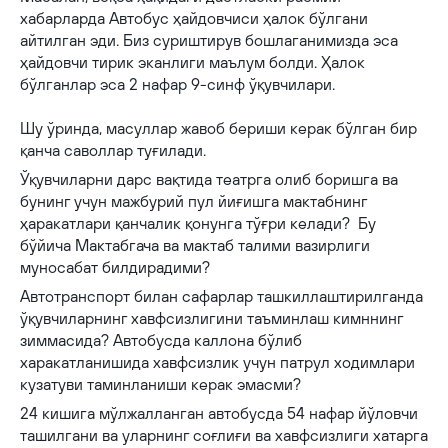
хабарларда Автобус ҳайдовчиси ҳалок бўлгани
айтилган эди. Биз суриштирув бошлаганимизда эса
ҳайдовчи тирик эканлиги маълум болди. Ҳалок
бўлганлар эса 2 нафар 9-синф ўқувчилари.
Шу ўринда, масуллар жавоб бериши керак бўлган бир
қанча саволлар туғилади.
Ўқувчиларни дарс вақтида театрга олиб боришга ва
бунинг учун мажбурий пул йиғишга мактабнинг
ҳаракатлари қанчалик қонунга тўғри келади? Бу
бўйича Мактабгача ва мактаб талими вазирлиги
муносабат билдирадими?
Автотранспорт билан сафарлар ташкиллаштирилганда
ўқувчиларнинг хавфсизлигини таъминлаш кимннинг
зиммасида? Автобусда каллона бўлиб
харакатланишида хавфсизлик учун патрул ходимлари
кузатуви таминланиши керак эмасми?
24 кишига мўлжалланган автобусда 54 нафар йўловчи
ташилгани ва уларнинг соғлиғи ва хавфсизлиги хатарга