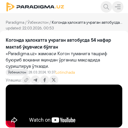
Paradigma
/
Ўзбекистон
/
Когонда ҳалокатга учраган автобусда 54 нафар мактаб ўқувчиси бўлган
updated: 22.03.2026, 00:53
Когонда ҳалокатга учраган автобусда 54 нафар
мактаб ўқувчиси бўлган
«Paradigma.uz» жамоаси Когон туманига ташриф
буюриб воқеани яқиндан ўрганиш мақсадида
суриштирув ўтказди.
Lotinchada
Ўзбекистон
28.03.2024, 10:37
Улашиш: