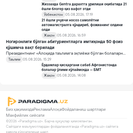
Жиззахда Gentra дарахтга урилиши оқибатида 21
ёшли блогер қиз вафот этди
Ўзбекистон
05.08.2026, 17:19
21 ёшли учувчи носоз самолётни
автомагистралга қўндириб, фожианинг олдини
олди
Жаҳон
05.08.2026, 16:59
Ногиронлиги бўлган абитуриентларга имтиҳонда 50 фоиз
қўшимча вақт берилади
Президентнинг «Алоҳида таълимга эҳтиёжи бўлган болаларни
таълим ва ижтимоий хизматлар билан қамраб олиш тизимини
Таълим
05.08.2026, 15:29
такомиллаштириш бўйича қўшимча чора-тадбирлар
Ёрдамлар қисқаргани сабаб Афғонистонда
тўғрисида»ги қарори билан инклюзив таълим соҳасида қатор
болалар ўлими кўпаймоқда — БМТ
янги механизмлар жорий этилади.
Жаҳон
05.08.2026, 14:08
Биз ҳақимизда
Реклама
Алоқа
Фойдаланиш шартлари
Махфийлик сиёсати
©2026 «Paradigma.uz». Барча ҳуқуқлар ҳимояланган.

Сайтдаги маълумотлардан фойдаланилганда «Paradigma.uz» сайтига 
хавола кўрсатилиши шарт.
