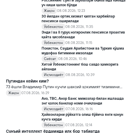
Россиянинг сўнгги зарбалари оқибатида Киевда
уч киши ҳалок бўлди
Жаҳон
08.08.2026, 12:23
30 йилдан ортиқ хизмат қилган ҳарбийлар
пенсияси оширилади
Ўзбекистон
08.08.2026, 11:35
Энди I ва II гуруҳ ногиронлик пенсияси проактив
қайта ҳисобланади
Ўзбекистон
08.08.2026, 11:15
Покистон, Саудия Арабистони ва Туркия қўшма
мудофаа битимини имзолади
Сиёсат
08.08.2026, 10:46
Хитой Ўзбекистоннинг бош савдо ҳамкорига
айланди
Иқтисодиёт
08.08.2026, 10:39
Путиндан кейин ким?
73 ёшли Владимир Путин кучли шахсий ҳокимият тизимини
яратди, аммо ундан кейин ким келиши ва ҳокимиятни
Жаҳон
07.08.2026, 16:29
топшириш механизми ҳали ноаниқ. Таҳлилчилар фикрича, бу
Avo, TBC, Анор Банк: мижозлар билан ишлашда
Кремлда ворислик жангига олиб келиши мумкин.
энг қолоқ банклар номи очиқланди
Иқтисодиёт
07.08.2026, 16:16
Ҳайвонларни рўйхатга олиш бўйича янги қонун
кучга кирди
Ўзбекистон
07.08.2026, 12:14
Сунъий интеллект ёрдамида илк бор табиатда