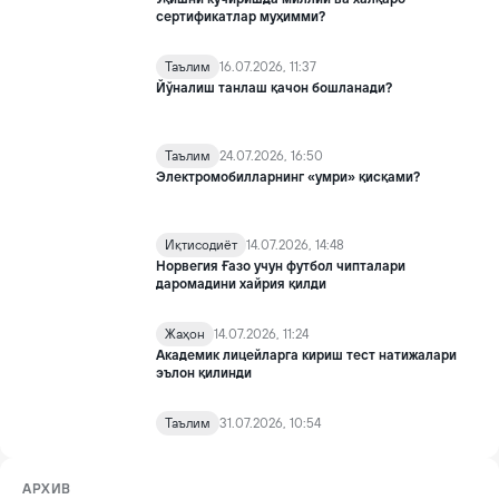
сертификатлар муҳимми?
Таълим
16.07.2026, 11:37
Йўналиш танлаш қачон бошланади?
Таълим
24.07.2026, 16:50
Электромобилларнинг «умри» қисқами?
Иқтисодиёт
14.07.2026, 14:48
Норвегия Ғазо учун футбол чипталари
даромадини хайрия қилди
Жаҳон
14.07.2026, 11:24
Академик лицейларга кириш тест натижалари
эълон қилинди
Таълим
31.07.2026, 10:54
АРХИВ