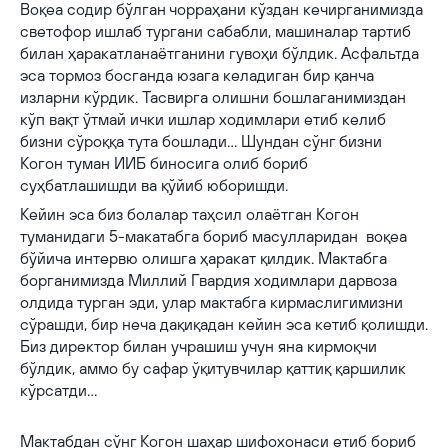
Воқеа содир бўлган чорраҳани кўздан кечирганимизда
светофор ишлаб тургани сабабли, машиналар тартиб
билан ҳаракатланаётганини гувоҳи бўлдик. Асфальтда
эса тормоз босганда юзага келадиган бир қанча
изларни кўрдик. Тасвирга олишни бошлаганимиздан
кўп вақт ўтмай ички ишлар ходимлари етиб келиб
бизни сўроққа тута бошлади… Шундан сўнг бизни
Когон туман ИИБ биносига олиб бориб
суҳбатлашишди ва қўйиб юборишди.
Кейин эса биз болалар таҳсил олаётган Когон
туманидаги 5-макатабга бориб масулларидан воқеа
бўйича интервю олишга ҳаракат қилдик. Мактабга
борганимизда Миллий Гвардия ходимлари дарвоза
олдида турган эди, улар мактабга кирмаслигимизни
сўрашди, бир неча дақиқадан кейин эса кетиб қолишди.
Биз директор билан учрашиш учун яна кирмоқчи
бўлдик, аммо бу сафар ўқитувчилар қаттиқ қаршилик
кўрсатди…
Мактабдан сўнг Когон шаҳар шифохонаси етиб бориб