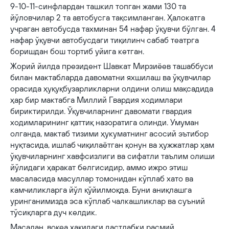
9-10-11-синфлардан ташкил топган жами 130 та
йўловчилар 2 та автобусга тақсимланган. Ҳалокатга
учраган автобусда тахминан 54 нафар ўқувчи бўлган. 4
нафар ўқувчи автобусдаги тиқилинч сабаб театрга
боришдан бош тортиб уйига кетган.
Жорий йилда президент Шавкат Мирзиёев ташаббуси
билан мактабларда давоматни яхшилаш ва ўқувчилар
орасида ҳуқуқбузарликларни олдини олиш мақсадида
ҳар бир мактабга Миллий Гвардия ходимлари
бириктирилди. Ўқувчиларнинг давомати гвардия
ходимларининг қаттиқ назоратига олинди. Умуман
олганда, мактаб тизими ҳукуматнинг асосий эътибор
нуқтасида, ишлаб чиқилаётган қонун ва ҳужжатлар ҳам
ўқувчиларнинг хавфсизлиги ва сифатли таълим олиши
йўлидаги ҳаракат белгисидир, аммо ижро этиш
масаласида масуллар томонидан кўплаб хато ва
камчиликларга йўл қўйилмоқда. Буни аниқлашга
уринганимизда эса кўплаб чалкашликлар ва суъний
тўсиқларга дуч келдик.
Масалан, воқеа ҳақидаги дастлабки расмий