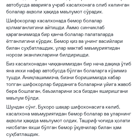
автобусда аварияга учраб касалхонага олиб келинган
болалар аҳволи ҳақида маълумот сўрадик.
Шифокорлар касалхонада бемор болалар
қолмаганлигини айтишди. Аммо синчиклаб
қараганимизда бир қанча болалар палаталарда
ётганлигини кўрдик. Бемор қиз ва унинг васийлари
билан суҳбатлашдик, улар мактаб маъмуриятидан
норози эканликларини билдиришди.
Биз касалхонадан чиққанимиздан бир неча дақиқа ўтиб
яна икки нафар автобусда бўлган болаларга кўзимиз
тушди. Аниқлашимизча, бизни боришимизда хабар
топган шифокорлар бирданига болаларни уйига жавоб
бера бошлаган, баъзиларини эса биздан яширишгани
маълум бўлди.
Шундан сўнг, Бухоро шаҳар шифохонасига келиб,
касалхона маъмуриятидан бемор болалар ва уларнинг
аҳволи ҳақида маълумот олдик. Ташриф чоғида ҳолати
нисбатан яхши бўлган бемор ўқувчилар билан ҳам
суҳбатлашдик.