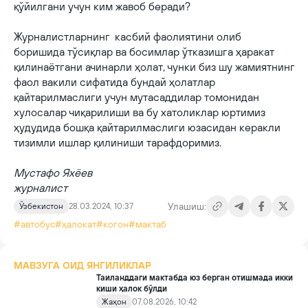
қўйилгани учун ким жавоб беради?
Журналистларнинг касбий фаолиятини олиб
боришида тўсиқлар ва босимлар ўтказишга ҳаракат
қилинаётгани ачинарли ҳолат, чунки биз шу жамиятнинг
фаол вакили сифатида бундай ҳолатлар
қайтарилмаслиги учун мутасаддилар томонидан
хулосалар чиқарилиши ва бу хатоликлар юртимиз
ҳудудида бошқа қайтарилмаслиги юзасидан керакли
тизимли ишлар қилиниши тарафдоримиз.
Мустафо Яхёев
журналист
Улашиш:
Ўзбекистон
28.03.2024, 10:37
#автобус
#ҳалокат
#когон
#мактаб
МАВЗУГА ОИД ЯНГИЛИКЛАР
Таиланддаги мактабда юз берган отишмада икки
киши ҳалок бўлди
Жаҳон
07.08.2026, 10:42