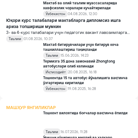
Мактаб ва олий таълим муассасаларида
хавфсизлик чоралари кучайтирилади
Ўзбекистон
04.08.2026, 12:30
Юқори курс талабалари мактабларга дипломсиз ишга
ариза топшириши мумкин
3- ва 4-курс талабалари учун педагогик вакант лавозимларга
ариза топшириш янада соддалаштирилди.
Таълим
01.08.2026, 10:37
Мактаб битирувчилари учун битирув кеча
ташкиллаштириш тақиқланди
Таълим
15.06.2026, 14:23
Термизга 35 дона замонавий Zhongtong
автобуслари олиб келинади
Иқтисодиёт
20.08.2025, 16:18
Тошкентда 15 та автобус йўналишига вақтинча
ўзгартириш киритилди
Ўзбекистон
19.08.2025, 16:28
МАШҲУР ЯНГИЛИКЛАР
Тошкент вилоятида боғчалар вақтинча ёпилди
Таълим
16.07.2026, 11:28
Ўқишни кўчиришда миллий ва халқаро