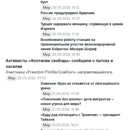
бунт
Мир
26.05.2026, 16:12
Россия предупредила Армению
Мир
26.05.2026, 10:27
Турция задержала женщину, служившую в армии
Израиля
Мир
25.05.2026, 17:10
Возобновила работу станция на
провинциальном участке железнодорожной
линии Хайратон–Мазари-Шариф
Мир
23.05.2026, 15:40
Активисты «Флотилии свободы» сообщили о пытках и
насилии
Участники «Freedom Flotilla Coalition», направлявшейся в
сектор Газа с гуманитарной помощью, заявили, что после
Мир
23.05.2026, 09:57
задержания со стороны Израиль подверглись пыткам и
Хаменеи: Иран не откажется от обогащённого
жестокому обращению.
урана
Мир
21.05.2026, 17:08
«Поколение без школы»: дети мигрантов —
новая угроза для мира?
Мир
21.05.2026, 15:48
«Буду рад поговорить с Трампом» — президент
Тайваня
Мир
21.05.2026, 14:01