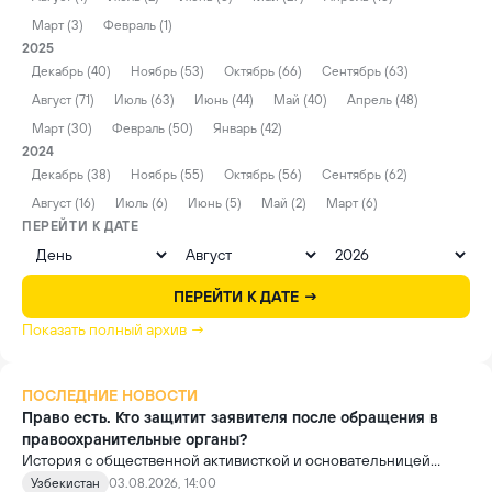
Март (3)
Февраль (1)
2025
Декабрь (40)
Ноябрь (53)
Октябрь (66)
Сентябрь (63)
Август (71)
Июль (63)
Июнь (44)
Май (40)
Апрель (48)
Март (30)
Февраль (50)
Январь (42)
2024
Декабрь (38)
Ноябрь (55)
Октябрь (56)
Сентябрь (62)
Август (16)
Июль (6)
Июнь (5)
Май (2)
Март (6)
ПЕРЕЙТИ К ДАТЕ
ПЕРЕЙТИ К ДАТЕ →
Показать полный архив →
ПОСЛЕДНИЕ НОВОСТИ
Право есть. Кто защитит заявителя после обращения в
правоохранительные органы?
История с общественной активисткой и основательницей
проекта «Немолчи.uz» Ириной Матвиенко поднимает вопрос,
Узбекистан
03.08.2026, 14:00