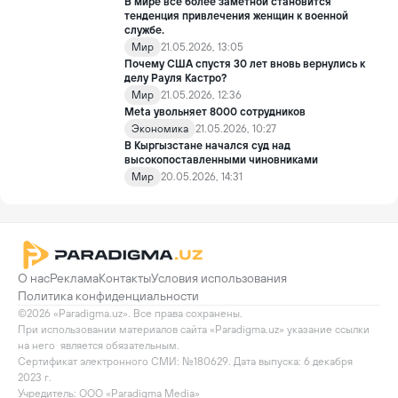
В мире всё более заметной становится
тенденция привлечения женщин к военной
службе.
Мир
21.05.2026, 13:05
Почему США спустя 30 лет вновь вернулись к
делу Рауля Кастро?
Мир
21.05.2026, 12:36
Meta увольняет 8000 сотрудников
Экономика
21.05.2026, 10:27
В Кыргызстане начался суд над
высокопоставленными чиновниками
Мир
20.05.2026, 14:31
О нас
Реклама
Контакты
Условия использования
Политика конфиденциальности
©2026 «Paradigma.uz». Все права сохранены.

При использовании материалов сайта «Paradigma.uz» указание ссылки 
на него  является обязательным.

Сертификат электронного СМИ: №180629. Дата выпуска: 6 декабря 
2023 г.

Учредитель: ООО «Paradigma Media»