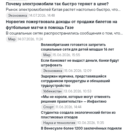
который выходит далеко за рамки одного судебного дела.
Почему электромобили так быстро теряют в цене?
Рынок электромобилей Китая растет настолько быстро, что
новые модели выходят почти ежемесячно. В результате
Экономика
14.07.2026, 14:48
стоимость более ранних моделей заметно снижается.
Норвегия пожертвовала доходы от продажи билетов на
футбольные матчи в помощь Газе
В социальных сетях распространились сообщения о том, что
сборная Норвегии перечислила весь призовой фонд,
Мир
14.07.2026, 11:24
полученный на чемпионате мира по футболу FIFA 2026, в
Великобритания готовится запретить
качестве гуманитарной помощи жителям сектора Газа.
социальные сети для детей младше 16 лет
Мир
15.06.2026, 15:55
Если банкомат не выдаст деньги, банки будут
штрафовать
Экономика
15.06.2026, 12:09
Задержан мужчина, представившийся
сотрудником прокуратуры и обещавший
трудоустройство
Узбекистан
13.06.2026, 10:53
«Мы не короли, которые могут отменять
решения правительств» — Инфантино
Спорт
11.06.2026, 14:44
Студентка создала экологический бетон из
пластиковых отходов
Наука и технология
10.06.2026, 11:35
В Венесуэле более 1200 заключённых подняли