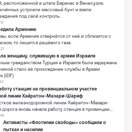
, расположенной в штате Баринас в Венесуэле,
лючённых устроили массовый бунт и взяли
еждения под свой контроль.
:12
редила Армению
ы, если Армения отвернётся от неё и сблизится с
юзом, то лишится дешёвого газа.
:27
ала женщину, служившую в армии Израиля
ным гражданством Турции и Израиля была задержана
ичиной стало её прохождение службы в Армии
 (IDF)
:10
аботу станция на провинциальном участке
ной линии Хайратон–Мазари-Шариф
астков железнодорожной линии Хайратон–Мазари-
дорога вновь начала работу станция в провинции.
ь проекта составляет 6,3 млн долларов США. В
:40
лизации на станцию впервые прибыл коммерческий
Активисты «Флотилии свободы» сообщили о
 что стало первым практическим результатом
пытках и насилии