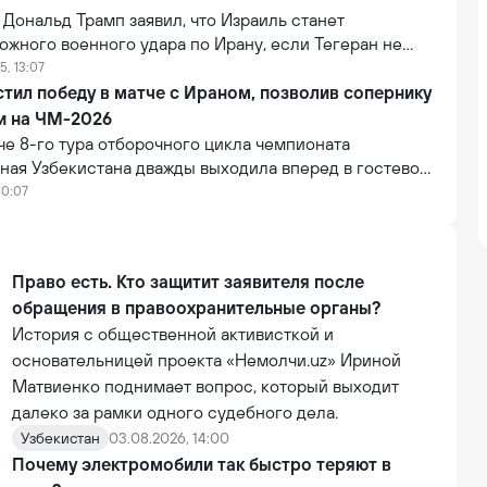
еликатную роль, используются неожиданные ходы и
Дональд Трамп заявил, что Израиль станет
жного военного удара по Ирану, если Тегеран не
 ядерную программу. Об этом сообщает France24.
5, 13:07
стил победу в матче с Ираном, позволив сопернику
и на ЧМ-2026
е 8-го тура отборочного цикла чемпионата
ная Узбекистана дважды выходила вперед в гостевой
м, но не смогла удержать победу. Игра прошла на
10:07
» в Тегеране и завершилась вничью — 2:2.
Право есть. Кто защитит заявителя после
обращения в правоохранительные органы?
История с общественной активисткой и
основательницей проекта «Немолчи.uz» Ириной
Матвиенко поднимает вопрос, который выходит
далеко за рамки одного судебного дела.
Узбекистан
03.08.2026, 14:00
Почему электромобили так быстро теряют в