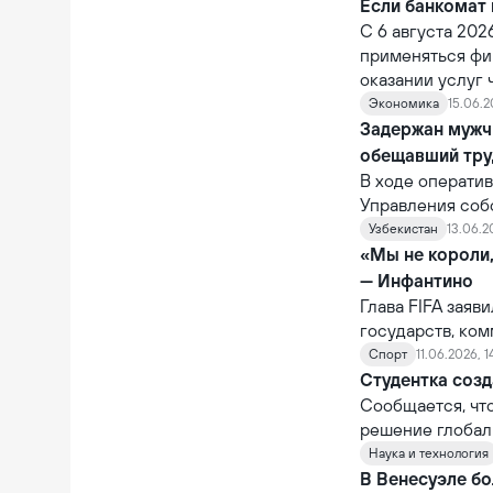
цифровой средо
Если банкомат 
использования 
С 6 августа 202
применяться фи
оказании услуг
ответственность
Экономика
15.06.2
ненадлежащее о
Задержан мужч
через устройст
обещавший тру
В ходе операти
Управления соб
также Управлен
Узбекистан
13.06.2
задержан гражд
«Мы не короли
— Инфантино
Глава FIFA заяв
государств, ко
которому было о
Спорт
11.06.2026, 1
не обладает по
Студентка созд
национальных п
Сообщается, чт
решение глобал
Наука и технология
В Венесуэле бо