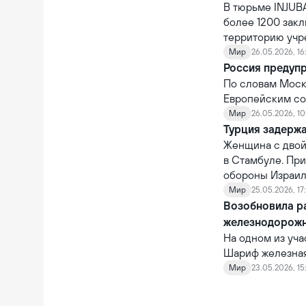
В тюрьме INJUBA
более 1200 зак
территорию учр
Мир
26.05.2026, 16
Россия предуп
По словам Москв
Европейским со
Мир
26.05.2026, 10
Турция задерж
Женщина с двой
в Стамбуле. Пр
обороны Израиля
Мир
25.05.2026, 17
Возобновила р
железнодорож
На одном из уч
Шариф железная 
Общая стоимост
Мир
23.05.2026, 15
рамках его реа
грузовой поезд,