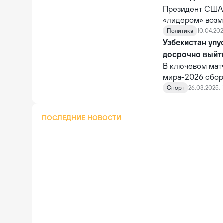
доске играет д
Президент США 
манёвры.
«лидером» возмо
прекратит свою
Политика
10.04.202
Узбекистан упу
досрочно выйт
В ключевом матч
мира-2026 сбор
встрече с Ирано
Спорт
26.03.2025, 
стадионе «Азади
ПОСЛЕДНИЕ НОВОСТИ