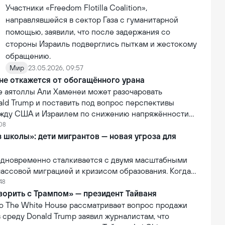
её деятельности.
Участники «Freedom Flotilla Coalition»,
направлявшейся в сектор Газа с гуманитарной
помощью, заявили, что после задержания со
стороны Израиль подверглись пыткам и жестокому
обращению.
Мир
23.05.2026, 09:57
не откажется от обогащённого урана
е аятоллы Али Хаменеи может разочаровать
ald Trump и поставить под вопрос перспективы
жду США и Израилем по снижению напряжённости
:08
 школы»: дети мигрантов — новая угроза для
 одновременно сталкивается с двумя масштабными
ассовой миграцией и кризисом образования. Когда
мы пересекаются, наиболее уязвимыми оказываются
:48
ворить с Трампом» — президент Тайваня
то The White House рассматривает вопрос продажи
в среду Donald Trump заявил журналистам, что