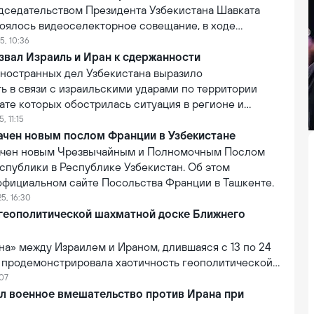
едседательством Президента Узбекистана Шавката
оялось видеоселекторное совещание, в ходе
государства затронул тему обострения конфликта
5, 10:36
 Израилем. Об этом сообщила пресс-служба
звал Израиль и Иран к сдержанности
ностранных дел Узбекистана выразило
ь в связи с израильскими ударами по территории
тате которых обострилась ситуация в регионе и
ческие жертвы. Ведомство призвало обе стороны к
, 11:15
симальной сдержанности.
ачен новым послом Франции в Узбекистане
ачен новым Чрезвычайным и Полномочным Послом
спублики в Республике Узбекистан. Об этом
официальном сайте Посольства Франции в Ташкенте.
5, 16:30
 геополитической шахматной доске Ближнего
на» между Израилем и Ираном, длившаяся с 13 по 24
, продемонстрировала хаотичность геополитической
ижнем Востоке, ожесточённую борьбу за
:07
идерство и актуальность выбора стороны для стран
л военное вмешательство против Ирана при
й Восток уникален: каждая фигура на шахматной