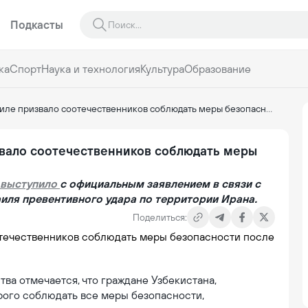
Подкасты
ка
Спорт
Наука и технология
Культура
Образование
вало соотечественников соблюдать меры безопасности после удара по Ирану
звало соотечественников соблюдать меры
выступило
с официальным заявлением в связи с
ля превентивного удара по территории Ирана.
Поделиться:
а отмечается, что граждане Узбекистана,
рого соблюдать все меры безопасности,