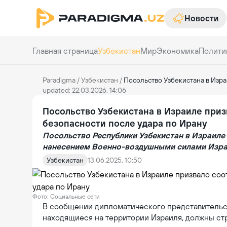
Новости
Главная страница
Узбекистан
Мир
Экономика
Полити
Paradigma
/
Узбекистан
/
Посольство Узбекистана в Израиле приз
updated: 22.03.2026, 14:06
Посольство Узбекистана в Израиле при
безопасности после удара по Ирану
Посольство Республики Узбекистан в Израиле
нанесением Военно-воздушными силами Израи
Узбекистан
13.06.2025, 10:50
Фото: Социальные сети
В сообщении дипломатического представительств
находящиеся на территории Израиля, должны ст