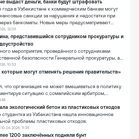
й власти страны рассматривают возможность запрета
не выдаст деньги, банки будут штрафовать
социальных сетей для лиц младше 16 лет.
6 года в Узбекистане к коммерческим банкам могут
нансовые санкции за нарушения и недостатки при
 через банкоматы. Новые меры предусматривают
 банков за сбои в работе банкоматов и
026, 12:09
бслуживание клиентов при проведении операций
ина, представившийся сотрудником прокуратуры и
ва самообслуживания.
доустройство
вного мероприятия, проведённого сотрудниками
ственной безопасности Генеральной прокуратуры, а
ия Департамента по Кашкадарьинской области, был
026, 10:53
анин, подозреваемый в мошенничестве.
, которые могут отменять решения правительств»
ил, что организация не может вмешиваться в политику
мментируя ситуацию с сомалийским арбитром,
тказано во въезде в США. По словам Инфантино, FIFA
4:44
лномочиями отменять или изменять решения
ала экологический бетон из пластиковых отходов
равительств.
о студентка из Узбекистана нашла инновационное
ьной проблемы пластиковых отходов.
10.06.2026, 11:35
лее 1200 заключённых подняли бунт