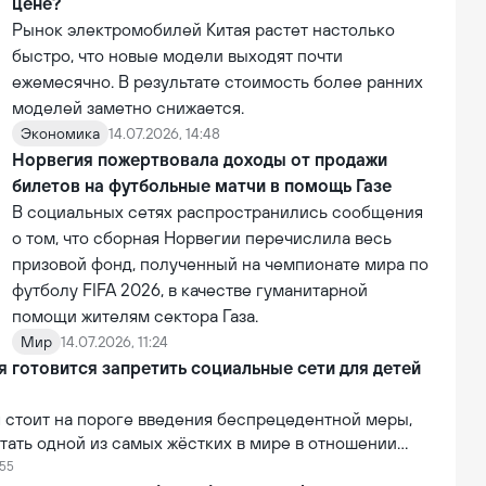
цене?
Рынок электромобилей Китая растет настолько
быстро, что новые модели выходят почти
ежемесячно. В результате стоимость более ранних
моделей заметно снижается.
Экономика
14.07.2026, 14:48
Норвегия пожертвовала доходы от продажи
билетов на футбольные матчи в помощь Газе
В социальных сетях распространились сообщения
о том, что сборная Норвегии перечислила весь
призовой фонд, полученный на чемпионате мира по
футболу FIFA 2026, в качестве гуманитарной
помощи жителям сектора Газа.
Мир
14.07.2026, 11:24
 готовится запретить социальные сети для детей
 стоит на пороге введения беспрецедентной меры,
тать одной из самых жёстких в мире в отношении
огических компаний. В рамках усиления контроля над
:55