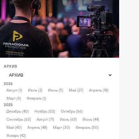
АРХИВ
2026
Август (1)
Июль (2)
Июнь (5)
Май (27)
Апрель (18)
Март (3)
Февраль (1)
2025
Декабрь (40)
Ноябрь (53)
Октябрь (66)
Сентябрь (63)
Август (71)
Июль (63)
Июнь (44)
Май (40)
Апрель (48)
Март (30)
Февраль (50)
Январь (42)