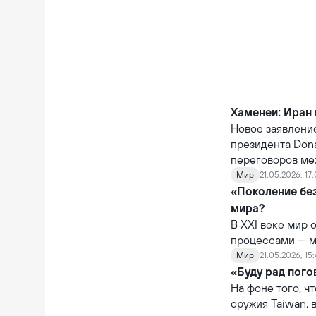
возобновления 
Хаменеи: Иран 
Новое заявлени
президента Don
переговоров ме
вокруг Ирана.
Мир
21.05.2026, 17
«Поколение без
мира?
В XXI веке мир
процессами — м
эти две пробле
Мир
21.05.2026, 15
дети.
«Буду рад пого
На фоне того, ч
оружия Taiwan, 