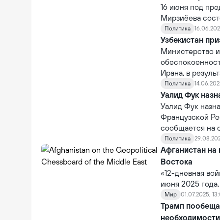
16 июня под пр
Мирзиёева сост
которого глава 
Политика
16.06.202
между Ираном и
Узбекистан при
президента.
Министерство и
обеспокоенност
Ирана, в резуль
имеются челове
Политика
14.06.2025
проявлению мак
Уалид Фук назн
Уалид Фук назн
Французской Ре
сообщается на 
Политика
29.08.202
Афганистан на
Востока
«12-дневная вой
июня 2025 года
ситуации на Бл
Мир
01.07.2025, 13
региональное л
Трамп пообеща
региона. Ближни
необходимости