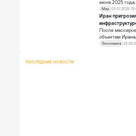
июня 2025 года
ситуации на Бл
Мир
01.07.2025, 13
региональное л
Иран пригрози
региона. Ближни
инфраструктур
доске играет д
После массиров
манёвры.
объектам Ирана
заявил, что Тег
Экономика
23.06.2
Mehr.
ПОСЛЕДНИЕ НОВОСТИ