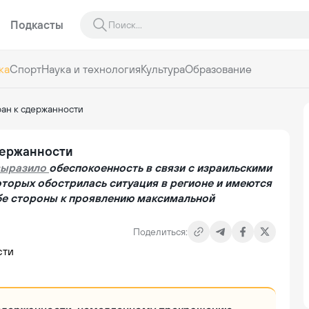
Подкасты
ка
Спорт
Наука и технология
Культура
Образование
ран к сдержанности
держанности
выразило
обеспокоенность в связи с израильскими
оторых обострилась ситуация в регионе и имеются
бе стороны к проявлению максимальной
Поделиться: