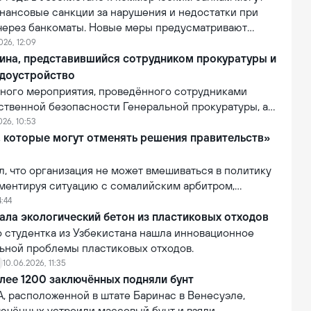
нансовые санкции за нарушения и недостатки при
 через банкоматы. Новые меры предусматривают
 банков за сбои в работе банкоматов и
026, 12:09
бслуживание клиентов при проведении операций
ина, представившийся сотрудником прокуратуры и
ва самообслуживания.
доустройство
вного мероприятия, проведённого сотрудниками
ственной безопасности Генеральной прокуратуры, а
ия Департамента по Кашкадарьинской области, был
026, 10:53
анин, подозреваемый в мошенничестве.
, которые могут отменять решения правительств»
ил, что организация не может вмешиваться в политику
мментируя ситуацию с сомалийским арбитром,
тказано во въезде в США. По словам Инфантино, FIFA
4:44
лномочиями отменять или изменять решения
ала экологический бетон из пластиковых отходов
равительств.
о студентка из Узбекистана нашла инновационное
ьной проблемы пластиковых отходов.
10.06.2026, 11:35
лее 1200 заключённых подняли бунт
, расположенной в штате Баринас в Венесуэле,
лючённых устроили массовый бунт и взяли