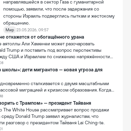
направлявшейся в сектор Газа с гуманитарной
помощью, заявили, что после задержания со
стороны Израиль подверглись пыткам и жестокому
обращению.
Мир
23.05.2026, 09:57
не откажется от обогащённого урана
е аятоллы Али Хаменеи может разочаровать
ald Trump и поставить под вопрос перспективы
жду США и Израилем по снижению напряжённости
:08
 школы»: дети мигрантов — новая угроза для
 одновременно сталкивается с двумя масштабными
ассовой миграцией и кризисом образования. Когда
мы пересекаются, наиболее уязвимыми оказываются
:48
ворить с Трампом» — президент Тайваня
то The White House рассматривает вопрос продажи
в среду Donald Trump заявил журналистам, что
и разговор с президентом Тайваня Lai Ching-te.
01