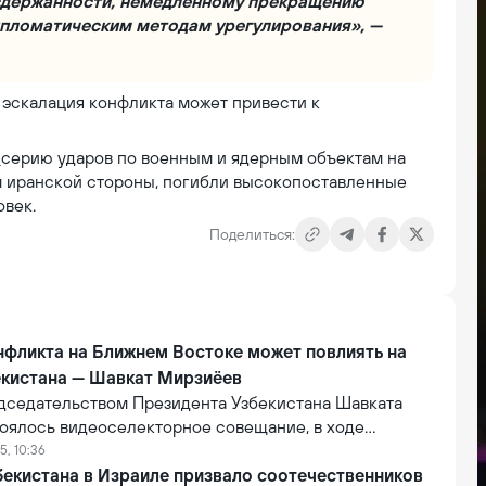
сдержанности, немедленному прекращению
ипломатическим методам урегулирования», —
 эскалация конфликта может привести к
с
серию ударов по военным и ядерным объектам на
ым иранской стороны, погибли высокопоставленные
овек.
Поделиться:
нфликта на Ближнем Востоке может повлиять на
екистана — Шавкат Мирзиёев
едседательством Президента Узбекистана Шавката
оялось видеоселекторное совещание, в ходе
государства затронул тему обострения конфликта
5, 10:36
 Израилем. Об этом сообщила пресс-служба
бекистана в Израиле призвало соотечественников