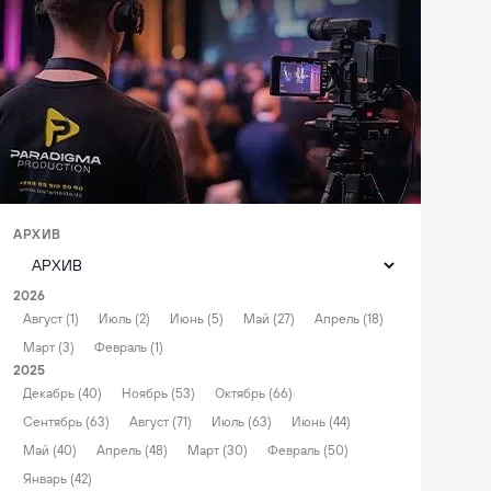
АРХИВ
2026
Август (1)
Июль (2)
Июнь (5)
Май (27)
Апрель (18)
Март (3)
Февраль (1)
2025
Декабрь (40)
Ноябрь (53)
Октябрь (66)
Сентябрь (63)
Август (71)
Июль (63)
Июнь (44)
Май (40)
Апрель (48)
Март (30)
Февраль (50)
Январь (42)