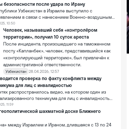
ы безопасности после удара по Ирану
публики Узбекистан в Израиле выступило с
явлением в связи с нанесением Военно-воздушными
 превентивного удара по территории Ирана.
025, 10:50
Человек, называвший себя «контролёром
территории», получил 10 суток ареста
После инцидента, произошедшего на таможенном
посту «Капланбек», человек, представившийся как
«контролирующий территорию», был привлечён к
административной ответственности.
Узбекистан
28.04.2026, 12:57
водится проверка по факту конфликта между
икума для лиц с инвалидностью
тях распространилось видео, на котором один из
ализированного техникума для лиц с инвалидностью
збиению. Инцидент привлек внимание
25, 11:59
 структур.
 геополитической шахматной доске Ближнего
на» между Израилем и Ираном, длившаяся с 13 по 24