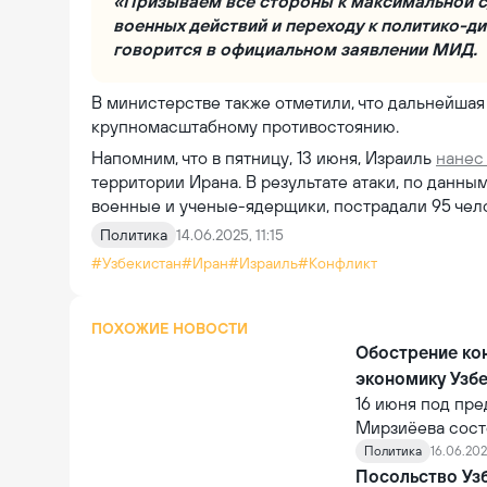
«Призываем все стороны к максимальной 
военных действий и переходу к политико-д
говорится в официальном заявлении МИД.
В министерстве также отметили, что дальнейшая
крупномасштабному противостоянию.
Напомним, что в пятницу, 13 июня, Израиль
нане
территории Ирана. В результате атаки, по данн
военные и ученые-ядерщики, пострадали 95 чел
Политика
14.06.2025, 11:15
#Узбекистан
#Иран
#Израиль
#Конфликт
ПОХОЖИЕ НОВОСТИ
Обострение ко
экономику Узб
16 июня под пр
Мирзиёева сост
которого глава 
Политика
16.06.202
между Ираном и
Посольство Уз