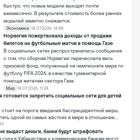
быстро, что новые модели выходят почти
ежемесячно. В результате стоимость более ранних
моделей заметно снижается.
Экономика
14.07.2026, 14:48
Норвегия пожертвовала доходы от продажи
билетов на футбольные матчи в помощь Газе
В социальных сетях распространились сообщения
о том, что сборная Норвегии перечислила весь
призовой фонд, полученный на чемпионате мира по
футболу FIFA 2026, в качестве гуманитарной
помощи жителям сектора Газа.
Мир
14.07.2026, 11:24
 готовится запретить социальные сети для детей
 стоит на пороге введения беспрецедентной меры,
тать одной из самых жёстких в мире в отношении
огических компаний. В рамках усиления контроля над
:55
й власти страны рассматривают возможность запрета
не выдаст деньги, банки будут штрафовать
социальных сетей для лиц младше 16 лет.
6 года в Узбекистане к коммерческим банкам могут