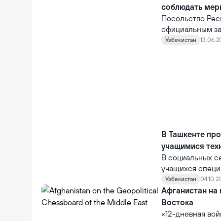
президента.
соблюдать мер
Посольство Рес
официальным за
силами Израиля
Узбекистан
13.06.2
В Ташкенте про
учащимися техн
В социальных се
учащихся специ
подвергается и
Узбекистан
04.10.20
государственных
Афганистан на
Востока
«12-дневная вой