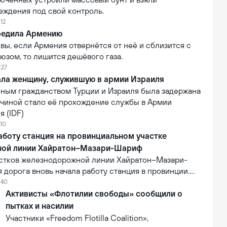
еждения под свой контроль.
:12
редила Армению
ы, если Армения отвернётся от неё и сблизится с
юзом, то лишится дешёвого газа.
:27
ала женщину, служившую в армии Израиля
ным гражданством Турции и Израиля была задержана
ичиной стало её прохождение службы в Армии
 (IDF)
:10
аботу станция на провинциальном участке
ной линии Хайратон–Мазари-Шариф
астков железнодорожной линии Хайратон–Мазари-
дорога вновь начала работу станция в провинции.
ь проекта составляет 6,3 млн долларов США. В
:40
лизации на станцию впервые прибыл коммерческий
Активисты «Флотилии свободы» сообщили о
 что стало первым практическим результатом
пытках и насилии
её деятельности.
Участники «Freedom Flotilla Coalition»,