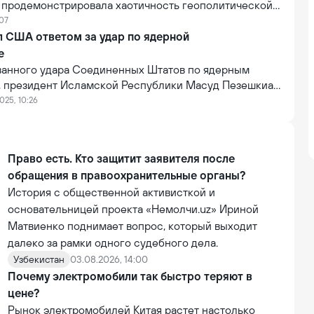
, продемонстрировала хаотичность геополитической
ижнем Востоке, ожесточённую борьбу за
:07
идерство и актуальность выбора стороны для стран
л США ответом за удар по ядерной
й Восток уникален: каждая фигура на шахматной
е
еликатную роль, используются неожиданные ходы и
анного удара Соединенных Штатов по ядерным
, президент Исламской Республики Масуд Пезешкиан
еран даст соответствующий ответ. Об этом сообщает
025, 10:26
Право есть. Кто защитит заявителя после
обращения в правоохранительные органы?
История с общественной активисткой и
основательницей проекта «Немолчи.uz» Ириной
Матвиенко поднимает вопрос, который выходит
далеко за рамки одного судебного дела.
Узбекистан
03.08.2026, 14:00
Почему электромобили так быстро теряют в
цене?
Рынок электромобилей Китая растет настолько