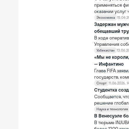
применяться фи
оказании услуг
ответственность
Экономика
15.06.2
ненадлежащее о
Задержан мужч
через устройст
обещавший тру
В ходе операти
Управления соб
также Управлен
Узбекистан
13.06.2
задержан гражд
«Мы не короли
— Инфантино
Глава FIFA заяв
государств, ко
которому было о
Спорт
11.06.2026, 1
не обладает по
Студентка созд
национальных п
Сообщается, чт
решение глобал
Наука и технология
В Венесуэле бо
В тюрьме INJUBA
более 1200 зак