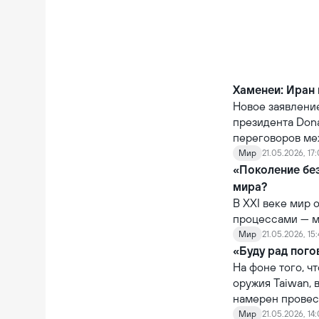
Хаменеи: Иран 
Новое заявлени
президента Don
переговоров ме
вокруг Ирана.
Мир
21.05.2026, 17
«Поколение без
мира?
В XXI веке мир
процессами — м
эти две пробле
Мир
21.05.2026, 15
дети.
«Буду рад пого
На фоне того, ч
оружия Taiwan, 
намерен провест
Мир
21.05.2026, 14: