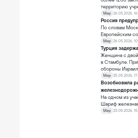
территорию учр
Мир
26.05.2026, 16
Россия предуп
По словам Москв
Европейским со
Мир
26.05.2026, 10
Турция задерж
Женщина с двой
в Стамбуле. Пр
обороны Израиля
Мир
25.05.2026, 17
Возобновила р
железнодорож
На одном из уч
Шариф железная 
Общая стоимост
Мир
23.05.2026, 15
рамках его реа
грузовой поезд,
возобновления 