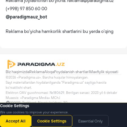
Reklama joylashtirish bo‘yicha: reklama@paradigma.uz
(+998) 97 850 60 00
@paradigmauz_bot
Reklama bo'yicha hamkorlik shartlarini bu yerda o'qing
Biz haqimizda
Reklama
Aloqa
Foydalanish shartlari
Maxfiylik siyosati
©2026 «Paradigma.uz». Barcha huqular himoyalangan.

Sayt materiallaridan foydalanilganda "Paradigma.uz" saytiga havola 
ko'rsatilishi shart.

Elektron OAV guvohnomasi: №180629. Berilgan sanasi: 2023 yil 6 dekabr

Muassis: «Paradigma Media» MChJ
100011, Toshkent, Navoiy ko'chasi, 30
Cookie Settings
info@paradigma.uz
We use cookies to improve your experience.
Yangiliklar
Podkastlar
Accept All
Cookie Settings
Essential Only