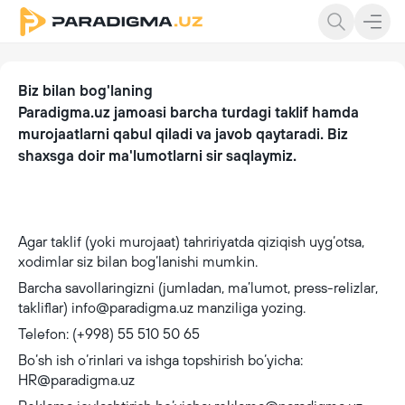
Biz bilan bog'laning
Paradigma.uz jamoasi barcha turdagi taklif hamda
murojaatlarni qabul qiladi va javob qaytaradi. Biz
shaxsga doir ma'lumotlarni sir saqlaymiz.
Agar taklif (yoki murojaat) tahririyatda qiziqish uyg‘otsa,
xodimlar siz bilan bog‘lanishi mumkin.
Barcha savollaringizni (jumladan, ma’lumot, press-relizlar,
takliflar) info@paradigma.uz manziliga yozing.
Telefon: (+998) 55 510 50 65
Bo‘sh ish o‘rinlari va ishga topshirish bo‘yicha:
HR@paradigma.uz