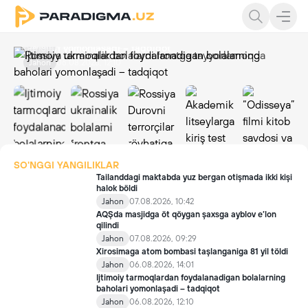
Rossiya ukrainalik bolalarni frontga tayyorlamoqda
Rossiya Durovni terrorçilar röyhatiga kiritdi
Akademik litseylarga kiriş test natijalari e'lon qilindi
Ijtimoiy tarmoqlardan foydalanadigan bolalarning
“Odisseya” filmi kitob savdosi va yunon tiliga qiziqişni
Jahon
Jahon
Ta'lim
31.07.2026, 10:54
03.08.2026, 12:02
31.07.2026, 16:43
baholari yomonlaşadi – tadqiqot
keskin oşirdi
Jahon
Madaniy
06.08.2026, 12:10
28.07.2026, 16:21
1
2
SO'NGGI YANGILIKLAR
Tailanddagi maktabda yuz bergan otişmada ikki kişi
halok böldi
Jahon
07.08.2026, 10:42
AQŞda masjidga öt qöygan şaxsga ayblov e’lon
qilindi
Jahon
07.08.2026, 09:29
Xirosimaga atom bombasi taşlanganiga 81 yil töldi
Jahon
06.08.2026, 14:01
Ijtimoiy tarmoqlardan foydalanadigan bolalarning
baholari yomonlaşadi – tadqiqot
Jahon
06.08.2026, 12:10