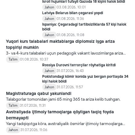
Isroil hujumlari tufayli Ğazoda 18 kişini halok böldi
Jahon
03.08.2026, 10:01
Latviya Belarus bilan çegarasi yopdi
Jahon
01.08.2026, 11:36
Ispaniya: Çegaradagi tartibsizliklarda 57 kişi halok
böldi
Jahon
01.08.2026, 11:08
Yuqori kurs talabalari maktablarga diplomsiz işga ariza
topşirişi mumkin
3- va 4-kurs talabalari uçun pedagogik vakant lavozimlarga ariza
topşirish yanada soddalaştirildi.
Ta'lim
01.08.2026, 10:37
Rossiya Durovni terrorçilar röyhatiga kiritdi
Jahon
31.07.2026, 16:43
Pokistondagi kömir konida yuz bergan portlaşda 34
kişi halok böldi
Jahon
31.07.2026, 11:57
Magistraturaga qabul yakunlandi
Talabgorlar tomonidan jami 65 ming 365 ta ariza kelib tushgan.
Ta'lim
31.07.2026, 11:31
Avstraliyada ijtimoiy tarmoqlarga qöyilgan taqiq foyda
bermayapti
Yangi tadqiqotga köra, avstraliyalik ösmirlar ijtimoiy tarmoqlarga
qöyilgan taqiqdan söng ham ulardan foydalanmoqda.
Jahon
31.07.2026, 11:06