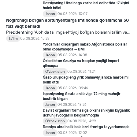
Rossiyaning Ukrainaga zarbalari oqibatida 17 kişini
halok böldi
Jahon
06.08.2026, 10:07
Nogironligi bo‘lgan abituriyentlarga imtihonda qo‘shimcha 50
foiz vaqt beriladi
Prezidentning "Alohida ta’limga ehtiyoji bo‘lgan bolalarni ta’lim va
ijtimoiy xizmatlar bilan qamrab olish tizimini takomillashtirish
Ta'lim
05.08.2026, 15:29
bo‘yicha qo‘shimcha chora-tadbirlar to‘g‘risida"gi qarori bilan
Yordamlar qisqargani sabab Afğonistonda bolalar
inklyuziv ta’lim sohasida qator yangi mexanizmlar joriy etilmoqda.
ölimi köpaymoqda — BMT
Jahon
05.08.2026, 14:08
Özbekiston Gruziya va Iroqdan yoqilği import
qilmoqda
Oʻzbekiston
05.08.2026, 11:24
Ğazo uruşidagi eng yirik ommaviy janoza marosimi
bölib ötdi
Jahon
05.08.2026, 09:46
Ispaniyaning Seuta anklaviga 72 ming muhojir
bostirib kirgan
Jahon
04.08.2026, 18:26
Davlat organlari formasiga o‘xshash kiyim kiyganlik
uchun javobgarlik belgilanmoqda
Oʻzbekiston
04.08.2026, 14:29
Rossiya ukrainalik bolalarni frontga tayyorlamoqda
Jahon
03.08.2026, 12:02