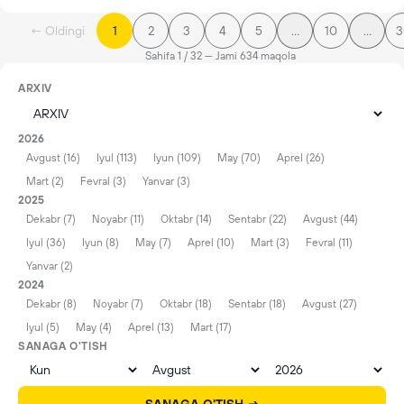
← Oldingi
1
2
3
4
5
…
10
…
3
Sahifa 1 / 32 — Jami 634 maqola
ARXIV
2026
Avgust (16)
Iyul (113)
Iyun (109)
May (70)
Aprel (26)
Mart (2)
Fevral (3)
Yanvar (3)
2025
Dekabr (7)
Noyabr (11)
Oktabr (14)
Sentabr (22)
Avgust (44)
Iyul (36)
Iyun (8)
May (7)
Aprel (10)
Mart (3)
Fevral (11)
Yanvar (2)
2024
Dekabr (8)
Noyabr (7)
Oktabr (18)
Sentabr (18)
Avgust (27)
Iyul (5)
May (4)
Aprel (13)
Mart (17)
SANAGA O'TISH