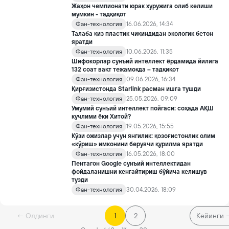
Жаҳон чемпионати юрак хуружига олиб келиши
мумкин - тадқиқот
Фан-технология
16.06.2026, 14:34
Талаба қиз пластик чиқиндидан экологик бетон
яратди
Фан-технология
10.06.2026, 11:35
Шифокорлар сунъий интеллект ёрдамида йилига
132 соат вақт тежамоқда – тадқиқот
Фан-технология
09.06.2026, 16:34
Қирғизистонда Starlink расман ишга тушди
Фан-технология
25.05.2026, 09:09
Умумий сунъий интеллект пойгаси: соҳада АҚШ
кучлими ёки Хитой?
Фан-технология
19.05.2026, 15:55
Кўзи ожизлар учун янгилик: қозоғистонлик олим
«кўриш» имконини берувчи қурилма яратди
Фан-технология
16.05.2026, 18:00
Пентагон Google сунъий интеллектидан
фойдаланишни кенгайтириш бўйича келишув
тузди
Фан-технология
30.04.2026, 18:09
← Олдинги
1
2
Кейинги 