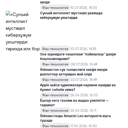
қилди
Фан-технология
10.07.2026, 18:30
Сунъий интеллект мустақил равишда
киберҳужум уюштирди
Фан-технология
10.07.2026, 14:43
Она қорнидаги чақалоқни “лойиҳалаш” даври
бошланмоқдами?
Фан-технология
08.07.2026, 16:44
Ўзбекистон сув танқислиги хавфи юқори
давлатлар қаторидан жой олди
Фан-технология
02.07.2026, 18:49
Apple қайси қурилмалари нархини оширди ва
бунинг сабаби нима?
Фан-технология
26.06.2026, 16:33
Ёшлар нега таълим ва ишдан узиляпти —
тадқиқот
Фан-технология
26.06.2026, 10:11
Ўзбекистонда Amazon Leo интернети ишга
тушади
Фан-технология
17.06.2026, 16:50