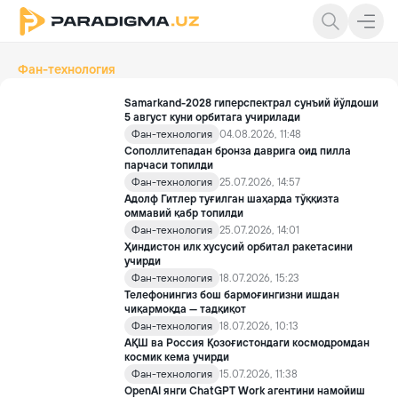
Фан-технология
Samarkand-2028 гиперспектрал сунъий йўлдоши
5 август куни орбитага учирилади
Фан-технология
04.08.2026, 11:48
Сополлитепадан бронза даврига оид пилла
парчаси топилди
Фан-технология
25.07.2026, 14:57
Адолф Гитлер туғилган шаҳарда тўққизта
оммавий қабр топилди
Фан-технология
25.07.2026, 14:01
Ҳиндистон илк хусусий орбитал ракетасини
учирди
Фан-технология
18.07.2026, 15:23
Телефонингиз бош бармоғингизни ишдан
чиқармоқда — тадқиқот
Фан-технология
18.07.2026, 10:13
АҚШ ва Россия Қозоғистондаги космодромдан
космик кема учирди
Фан-технология
15.07.2026, 11:38
OpenAI янги ChatGPT Work агентини намойиш