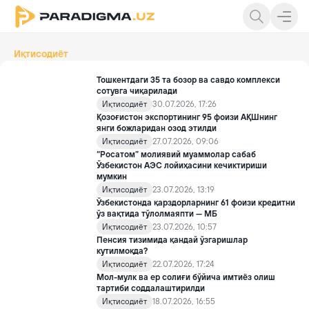
Иқтисодиёт
Тошкентдаги 35 та бозор ва савдо комплекси
сотувга чиқарилади
Иқтисодиёт
30.07.2026, 17:26
Қозоғистон экспортининг 95 фоизи АҚШнинг
янги божларидан озод этилди
Иқтисодиёт
27.07.2026, 09:06
“Росатом” молиявий муаммолар сабаб
Ўзбекистон АЭС лойиҳасини кечиктириши
мумкин
Иқтисодиёт
23.07.2026, 13:19
Ўзбекистонда қарздорларнинг 61 фоизи кредитни
ўз вақтида тўлолмаяпти — МБ
Иқтисодиёт
23.07.2026, 10:57
Пенсия тизимида қандай ўзгаришлар
кутилмоқда?
Иқтисодиёт
22.07.2026, 17:24
Мол-мулк ва ер солиғи бўйича имтиёз олиш
тартиби соддалаштирилди
Иқтисодиёт
18.07.2026, 16:55