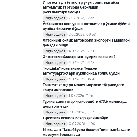
Ипотека тўлаётганлар учун солиқ имтиёзи
автоматик тартибда берилиши
режалаштирилмоқда
Иқтисодиёт
17.07.2026, 12:35
Ўзбекистон венчур инвестициялар ўсиши бўйича
дунёда биринчи бўлди
Иқтисодиёт
17.07.2026, 09:53
Хитойнинг ойлик автомобил экспорти 1 миллион
донадан ошди
Иқтисодиёт
14.07.2026, 17:31
Электромобилларнинг «умри» қисқами?
Иқтисодиёт
14.07.2026, 14:48
"Korzinka" компанияси Тошкент
автотураргоҳлари аукционида ғолиб бўлди
Иқтисодиёт
14.07.2026, 09:47
Тошкент халқаро молия маркази тўғрисидаги
қонун имзоланди
Иқтисодиёт
11.07.2026, 11:26
Туркий давлатлар иқтисодиёти 673,6 миллиард
долларга етди
Иқтисодиёт
10.07.2026, 11:34
1 фоизлик кешбек бекор қилинмайди
Иқтисодиёт
10.07.2026, 11:00
15 июлдан “Ташаббусли бюджет”нинг навбатдаги
мавсуми бошланади