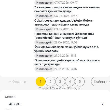
Иқтисодиёт
07.07.2026, 09:47
Z авлоднинг спиртли ичимликдан воз кечиши
саноатга қимматга тушди
Иқтисодиёт
06.07.2026, 14:55
Cobalt сотувлари қулади: UzAuto Motors
автокредит шартларини юмшатмоқда
Иқтисодиёт
03.07.2026, 17:30
Россияда бензин инқирози: Ўзбекистонда
“российский” ёнилғи сотуви тўхтади
Иқтисодиёт
28.06.2026, 17:08
Ўзбекистон ойлик иш ҳақи бўйича дунёда 117-
ўринни эгаллади
Иқтисодиёт
27.06.2026, 15:18
“Яширин иқтисодиёт харитаси” платформаси
ишга туширилади
Иқтисодиёт
27.06.2026, 14:35
← Олдинги
1
2
3
4
5
Кейинги 
Саҳифа 1 / 5 — Жами 93 мақола
АРХИВ