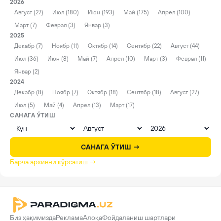
2026
Август (27)
Июл (180)
Июн (193)
Май (175)
Апрел (100)
Март (7)
Феврал (3)
Январ (3)
2025
Декабр (7)
Ноябр (11)
Октябр (14)
Сентябр (22)
Август (44)
Июл (36)
Июн (8)
Май (7)
Апрел (10)
Март (3)
Феврал (11)
Январ (2)
2024
Декабр (8)
Ноябр (7)
Октябр (18)
Сентябр (18)
Август (27)
Июл (5)
Май (4)
Апрел (13)
Март (17)
САНАГА ЎТИШ
САНАГА ЎТИШ →
Барча архивни кўрсатиш →
Биз ҳақимизда
Реклама
Алоқа
Фойдаланиш шартлари