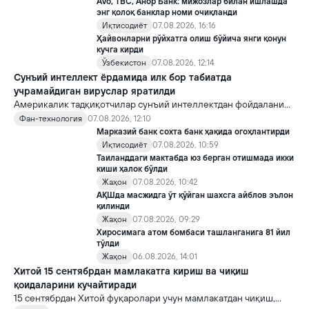
топшириш механизми ҳали ноаниқ. Таҳлилчилар фикрича, бу
Avo, TBC, Анор Банк: мижозлар билан ишлашда
Кремлда ворислик жангига олиб келиши мумкин.
энг қолоқ банклар номи очиқланди
Иқтисодиёт
07.08.2026, 16:16
Ҳайвонларни рўйхатга олиш бўйича янги қонун
кучга кирди
Ўзбекистон
07.08.2026, 12:14
Сунъий интеллект ёрдамида илк бор табиатда
учрамайдиган вируслар яратилди
Америкалик тадқиқотчилар сунъий интеллектдан фойдаланиб
16 та вирус яратди. Бу кашфиёт янги ютуқларга умид уйғотиш
Фан-технология
07.08.2026, 12:10
билан бирга, ундан нотўғри мақсадда фойдаланиш борасидаги
Марказий банк сохта банк ҳақида огоҳлантирди
хавотирларни ҳам кучайтирмоқда.
Иқтисодиёт
07.08.2026, 10:59
Таиланддаги мактабда юз берган отишмада икки
киши ҳалок бўлди
Жаҳон
07.08.2026, 10:42
АҚШда масжидга ўт қўйган шахсга айблов эълон
қилинди
Жаҳон
07.08.2026, 09:29
Хиросимага атом бомбаси ташланганига 81 йил
тўлди
Жаҳон
06.08.2026, 14:01
Хитой 15 сентябрдан мамлакатга кириш ва чиқиш
қоидаларини кучайтиради
15 сентябрдан Хитой фуқаролари учун мамлакатдан чиқиш,