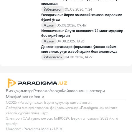
қилмоқда
Ўзбекистон
05.08.2026, 11:24
Ғазодаги энг йирик оммавий жаноза маросими
бўлиб ўтди
Жаҳон
05.08.2026, 09:46
Испаниянинг Сеута анклавига 72 минг муҳожир
бостириб кирган
Жаҳон
04.08.2026, 18:26
Давлат органлари формасига ўхшаш кийим
кийганлик учун жавобгарлик белгиланмоқда
Ўзбекистон
04.08.2026, 14:29
Биз ҳақимизда
Реклама
Алоқа
Фойдаланиш шартлари
Махфийлик сиёсати
©2026 «Paradigma.uz». Барча ҳуқуқлар ҳимояланган.

Сайтдаги маълумотлардан фойдаланилганда «Paradigma.uz» сайтига 
хавола кўрсатилиши шарт.

Электрон ОАВ гувоҳномаси: №180629. Берилган санаси: 2023 йил 6 
декабр

Муассис: «Paradigma Media» МЧЖ