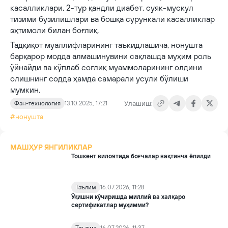
касалликлари, 2-тур қандли диабет, суяк-мускул
тизими бузилишлари ва бошқа сурункали касалликлар
эҳтимоли билан боғлиқ.
Тадқиқот муаллифларининг таъкидлашича, нонушта
барқарор модда алмашинувини сақлашда муҳим роль
ўйнайди ва кўплаб соғлиқ муаммоларининг олдини
олишнинг содда ҳамда самарали усули бўлиши
мумкин.
Улашиш:
Фан-технология
13.10.2025, 17:21
#нонушта
МАШҲУР ЯНГИЛИКЛАР
Тошкент вилоятида боғчалар вақтинча ёпилди
Таълим
16.07.2026, 11:28
Ўқишни кўчиришда миллий ва халқаро
сертификатлар муҳимми?