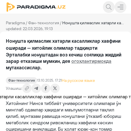
Paradigma
/
Фан-технология
/
Нонушта қилмаслик хатарли касалликлар хавфини оширади — хитойлик олимлар тадқиқоти
updated: 22.03.2026, 19:13
Нонушта қилмаслик хатарли касалликлар хавфини
оширади — хитойлик олимлар тадқиқоти
Эрталабки нонуштадан воз кечиш соғлиққа жиддий
зарар етказиши мумкин, дея
огоҳлантирмоқда
мутахассислар.
На русском языке
Фан-технология
13.10.2025, 17:21
Улашиш:
Хитойнинг Нинся тиббиёт университети олимлари ўн
минглаб одамлар ҳақидаги маълумотларни таҳлил
қилиб, мунтазам равишда нонуштани ўтказиб юбориш
метаболик синдром ривожланиш хавфини кескин
оширишини аниқлашди. Бу ҳолат юрак-қон томир