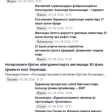
хорижликлар учун эса Хитойга кириш тартиби бўйича янги
Жаҳон
06.08.2026, 12:27
қоидалар кучга киради.
Ижтимоий тармоқлардан фойдаланадиган
болаларнинг баҳолари ёмонлашади – тадқиқот
Жаҳон
06.08.2026, 12:10
Россиянинг Украинага зарбалари оқибатида 17
киши ҳалок бўлди
Жаҳон
06.08.2026, 10:07
Жиззахда Gentra дарахтга урилиши оқибатида 21
ёшли блогер қиз вафот этди
Ўзбекистон
05.08.2026, 17:19
21 ёшли учувчи носоз самолётни
автомагистралга қўндириб, фожианинг олдини
олди
Жаҳон
05.08.2026, 16:59
Ногиронлиги бўлган абитуриентларга имтиҳонда 50 фоиз
қўшимча вақт берилади
Президентнинг «Алоҳида таълимга эҳтиёжи бўлган болаларни
таълим ва ижтимоий хизматлар билан қамраб олиш тизимини
Таълим
05.08.2026, 15:29
такомиллаштириш бўйича қўшимча чора-тадбирлар
Ёрдамлар қисқаргани сабаб Афғонистонда
тўғрисида»ги қарори билан инклюзив таълим соҳасида қатор
болалар ўлими кўпаймоқда — БМТ
янги механизмлар жорий этилади.
Жаҳон
05.08.2026, 14:08
Каннаваро: «Ёрдамчиларимга ойликни ўз
чўнтагимдан тўлаяпман»
Спорт
05.08.2026, 13:31
Ўзбекистон Грузия ва Ироқдан ёқилғи импорт