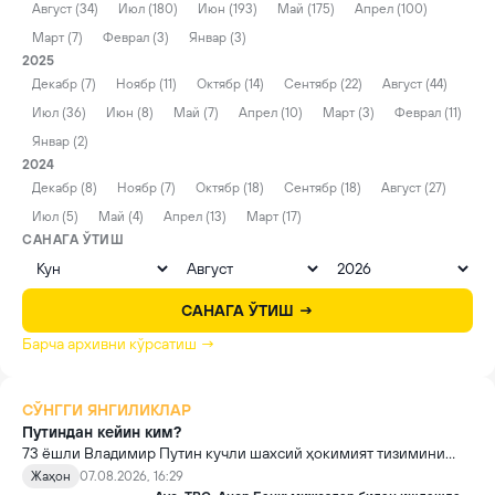
Август (34)
Июл (180)
Июн (193)
Май (175)
Апрел (100)
Март (7)
Феврал (3)
Январ (3)
2025
Декабр (7)
Ноябр (11)
Октябр (14)
Сентябр (22)
Август (44)
Июл (36)
Июн (8)
Май (7)
Апрел (10)
Март (3)
Феврал (11)
Январ (2)
2024
Декабр (8)
Ноябр (7)
Октябр (18)
Сентябр (18)
Август (27)
Июл (5)
Май (4)
Апрел (13)
Март (17)
САНАГА ЎТИШ
САНАГА ЎТИШ →
Барча архивни кўрсатиш →
СЎНГГИ ЯНГИЛИКЛАР
Путиндан кейин ким?
73 ёшли Владимир Путин кучли шахсий ҳокимият тизимини
яратди, аммо ундан кейин ким келиши ва ҳокимиятни
Жаҳон
07.08.2026, 16:29