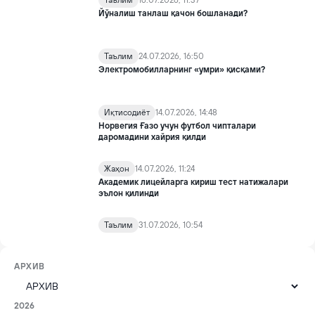
Таълим
16.07.2026, 11:37
Йўналиш танлаш қачон бошланади?
Таълим
24.07.2026, 16:50
Электромобилларнинг «умри» қисқами?
Иқтисодиёт
14.07.2026, 14:48
Норвегия Ғазо учун футбол чипталари
даромадини хайрия қилди
Жаҳон
14.07.2026, 11:24
Академик лицейларга кириш тест натижалари
эълон қилинди
Таълим
31.07.2026, 10:54
АРХИВ
2026