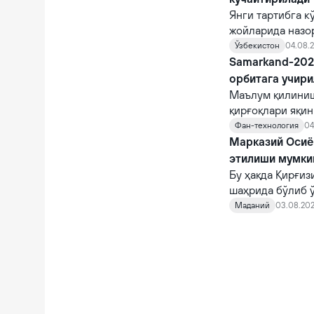
Янги тартибга к
жойларида назо
назорат қилувчи
Ўзбекистон
04.08.2
Samarkand-2028
орбитага учир
Маълум қилиниш
қирғоқлари яқи
STAR.VISION ко
Фан-технология
04
фазога учирилад
Марказий Осиё 
этилиши мумки
Бу ҳақда Қирғи
шаҳрида бўлиб 
норасмий учраш
Маданий
03.08.202