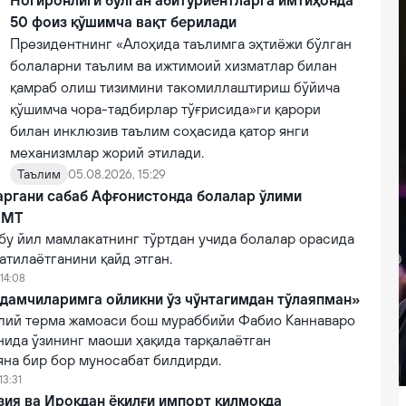
Ногиронлиги бўлган абитуриентларга имтиҳонда
50 фоиз қўшимча вақт берилади
Президентнинг «Алоҳида таълимга эҳтиёжи бўлган
болаларни таълим ва ижтимоий хизматлар билан
қамраб олиш тизимини такомиллаштириш бўйича
қўшимча чора-тадбирлар тўғрисида»ги қарори
билан инклюзив таълим соҳасида қатор янги
механизмлар жорий этилади.
Таълим
05.08.2026, 15:29
аргани сабаб Афғонистонда болалар ўлими
БМТ
бу йил мамлакатнинг тўртдан учида болалар орасида
атилаётганини қайд этган.
14:08
дамчиларимга ойликни ўз чўнтагимдан тўлаяпман»
лий терма жамоаси бош мураббийи Фабио Каннаваро
нида ўзининг маоши ҳақида тарқалаётган
яна бир бор муносабат билдирди.
13:31
зия ва Ироқдан ёқилғи импорт қилмоқда