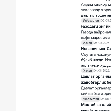
Айрим ҳамкор м
чекловлар жорий
давлатлардан а
Ўзбекистон
05.08.2
Ғазодаги энг й
Ғазода вайронал
дафн маросими ў
Жаҳон
05.08.2026,
Испаниянинг Се
Сеутага ноқону
бўлиб чиқди. Ис
аллақачон ҳудуд
Жаҳон
04.08.2026, 
Давлат органла
жавобгарлик б
Давлат органла
кийиш ёки жори
фуқароларни ча
Ўзбекистон
04.08.2
суиистеъмол қи
Мактаб ва оли
кучайтирилади