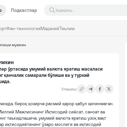
р
Подкастлар
орт
Фан-технология
Маданий
Таълим
тилиши мумкин
умкин
лар ўртасида умумий валюта яратиш масаласи
г қанчалик самарали бўлиши ва у туркий
шида.
Улашиш:
моқда, бироқ ҳозирча расмий қарор қабул қилинмаган.
Миллий Мажлисининг Иқтисодий сиёсат, саноат ва
нг таъкидлашича, умумий валюта яратиш узоқ вақт
лар иқтисодиётининг ўзаро мослиги ва иқтисодий