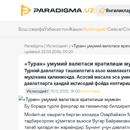
Янгиликла
Бош саҳифа
Ўзбекистон
Жаҳон
Иқтисодиёт
Сиёсат
Сп
Paradigma
/
Иқтисодиёт
/
«Туран» умумий валютаси яра
updated: 22.03.2026, 09:20
«Туран» умумий валютаси яратилиши м
Туркий давлатлар ташкилотига аъзо мамлакат
муҳокама қилинмоқда. Асосий масала эса унин
давлатларга қандай иқтисодий фойда келтири
Иқтисодиёт
15.12.2025, 14:00
Lotinchada
Бу борада турли фикрлар ва тахминлар билдирил
Modern.az нашрига берган изоҳида Озарбайжон 
тадбиркорлик қўмитаси аъзоси Вугар Байрамовни
талаб қиладиган жараёндир. Бунинг учун давлат