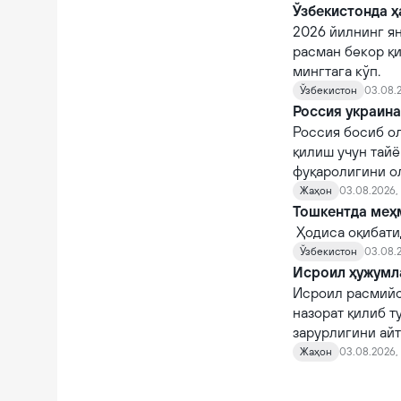
Ўзбекистонда ҳ
2026 йилнинг я
расман бекор қи
мингтага кўп.
Ўзбекистон
03.08.2
Россия украин
Россия босиб о
қилиш учун тайё
фуқаролигини ол
заҳоти ҳарбий х
Жаҳон
03.08.2026, 
Тошкентда меҳм
Ҳодиса оқибати
Ўзбекистон
03.08.2
Исроил ҳужумла
Исроил расмийс
назорат қилиб т
зарурлигини айт
Жаҳон
03.08.2026, 