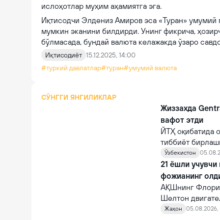
ислоҳотлар муҳим аҳамиятга эга.
Иқтисодчи Элдениз Амиров эса «Туран» умумий 
мумкин эканини билдирди. Унинг фикрича, ҳозирч
бўлмасада, бундай валюта келажакда ўзаро савд
Иқтисодиёт
15.12.2025, 14:00
#туркий давлатлар
#туран
#умумий валюта
СЎНГГИ ЯНГИЛИКЛАР
Жиззахда Gentr
вафот этди
ЙТҲ оқибатида о
тиббиёт бирлаш
шифокорлар том
Ўзбекистон
05.08.2
қарамасдан, у ва
21 ёшли учувчи
фожианинг олд
АҚШнинг Флорид
Шелтон двигате
10 автомагистр
Жаҳон
05.08.2026, 
фожианинг олди