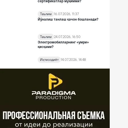
сертификатлар муҳимми?
Таълим
16.07.2026, 11:37
Йўналиш танлаш қачон бошланади?
Таълим
24.07.2026, 16:50
Электромобилларнинг «умри»
қисқами?
Иқтисодиёт
14.07.2026, 14:48