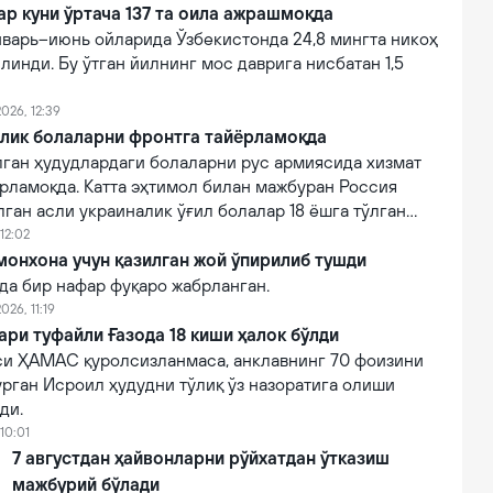
ар куни ўртача 137 та оила ажрашмоқда
нварь–июнь ойларида Ўзбекистонда 24,8 мингта никоҳ
линди. Бу ўтган йилнинг мос даврига нисбатан 1,5
026, 12:39
алик болаларни фронтга тайёрламоқда
лган ҳудудлардаги болаларни рус армиясида хизмат
рламоқда. Катта эҳтимол билан мажбуран Россия
ган асли украиналик ўғил болалар 18 ёшга тўлган
изматга чақирилади.
12:02
онхона учун қазилган жой ўпирилиб тушди
да бир нафар фуқаро жабрланган.
026, 11:19
ри туфайли Ғазода 18 киши ҳалок бўлди
и ҲАМАС қуролсизланмаса, анклавнинг 70 фоизини
урган Исроил ҳудудни тўлиқ ўз назоратига олиши
ди.
10:01
7 августдан ҳайвонларни рўйхатдан ўтказиш
мажбурий бўлади