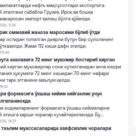
амлакатларда нефть маҳсулотлари экспортига
 этилгани сабабли Грузия, Ироқ ва бошқа
виакеросин импорт қилиш йўлга қўйилди.
026, 11:24
ирик оммавий жаноза маросими бўлиб ўтди
ар остидан топилган деярли бутун бир сулоланинг
тказилди. Жами 112 киши дафн этилди.
 09:46
ута анклавига 72 минг муҳожир бостириб кирган
ний кирган муҳожирлар сони кутилганидан анча юқори
пания ҳукумати 72 минг кишидан 70 минг нафари
ни тарк этганини маълум қилди.
18:26
ри формасига ўхшаш кийим кийганлик учун
елгиланмоқда
ри ходимларининг формасига ўхшаш кийимларни
й этишга қарши чоралар кучайтирилмоқда. Бу
лғитиш ва давлат органлари номидан ишончнинг
026, 14:29
линишини олдини олишга қаратилган.
й таълим муассасаларида хавфсизлик чоралари