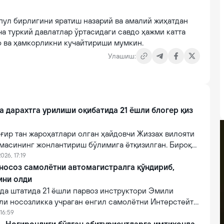
пул бирлигини яратиш назарий ва амалий жиҳатдан
а туркий давлатлар ўртасидаги савдо ҳажми катта
о ва ҳамкорликни кучайтириши мумкин.
Улашиш:
a дарахтга урилиши оқибатида 21 ёшли блогер қиз
ғир тан жароҳатлари олган ҳайдовчи Жиззах вилояти
масининг жонлантириш бўлимига ётқизилган. Бироқ
онидан кўрсатилган тиббий муолажаларга
026, 17:19
фот этган.
 носоз самолётни автомагистралга қўндириб,
ини олди
а штатида 21 ёшли парвоз инструктори Эмили
ли носозликка учраган енгил самолётни Интерстейт
алига муваффақиятли қўндириб, эҳтимолий йирик
16:59
ни олди.