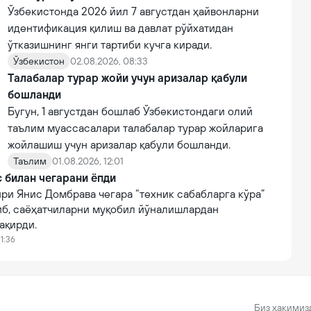
Ўзбекистонда 2026 йил 7 августдан ҳайвонларни
идентификация қилиш ва давлат рўйхатидан
ўтказишнинг янги тартиби кучга киради.
Ўзбекистон
02.08.2026, 08:33
Tалабалар турар жойи учун аризалар қабули
бошланди
Бугун, 1 августдан бошлаб Ўзбекистондаги олий
таълим муассасалари талабалар турар жойларига
жойлашиш учун аризалар қабули бошланди.
Таълим
01.08.2026, 12:01
 билан чегарани ёпди
ри Янис Домбрава чегара “техник сабабларга кўра”
иб, саёҳатчиларни муқобил йўналишлардан
ақирди.
11:36
Биз ҳақимиз