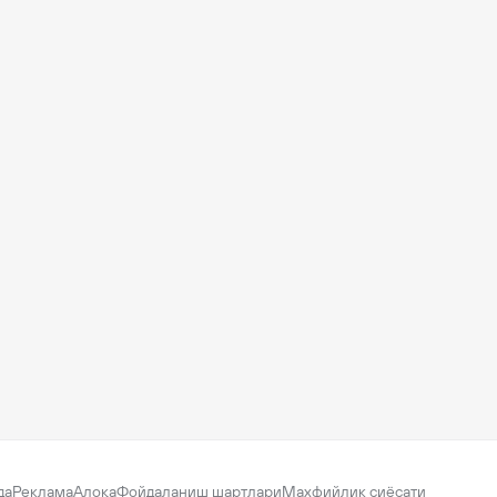
да
Реклама
Алоқа
Фойдаланиш шартлари
Махфийлик сиёсати