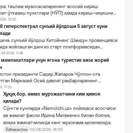
ўра, таълим муассасаларининг асосий кириш
рат-ўтказиш пунктлари (НЎП) ҳамда кириш-чиқишни
 электрон тизимлар ўрнатилади.
026, 12:30
 гиперспектрал сунъий йўлдоши 5 август куни
илади
ича, сунъий йўлдош Хитойнинг Шандун провинцияси
нида жойлашган денгиз старт платформасидан
мпанияси томонидан Lampung-1 йўлдоши билан бирга
.08.2026, 11:48
и.
мамлакатлари учун ягона туристик виза жорий
н
зистон президенти Садир Жапаров Чўлпон-ота
ўтган Марказий Осиё давлат раҳбарларининг
увида маълум қилди.
6, 17:26
Ҳуқуқ бор, аммо мурожаатчини ким ҳимоя
қилади?
Сўнгги кунларда «Nemolchi.uz» лойиҳаси асосчиси
ва жамоат фаоли Ирина Матвиенко билан боғлиқ
воқеа жамоатчиликда кенг муҳокама қилинмоқда.
Ўзбекистон
03.08.2026, 14:00