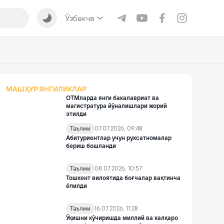
Ўзбекча
МАШҲУР ЯНГИЛИКЛАР
ОТМларда янги бакалавриат ва
магистратура йўналишлари жорий
этилди
Таълим
07.07.2026, 09:48
Абитуриентлар учун рухсатномалар
бериш бошланди
Таълим
08.07.2026, 10:57
Тошкент вилоятида боғчалар вақтинча
ёпилди
Таълим
16.07.2026, 11:28
Ўқишни кўчиришда миллий ва халқаро