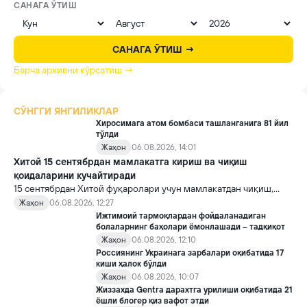
САНАГА ЎТИШ
САНАГА ЎТИШ →
Барча архивни кўрсатиш →
СЎНГГИ ЯНГИЛИКЛАР
Хиросимага атом бомбаси ташланганига 81 йил
тўлди
Жаҳон
06.08.2026, 14:01
Хитой 15 сентябрдан мамлакатга кириш ва чиқиш
қоидаларини кучайтиради
15 сентябрдан Хитой фуқаролари учун мамлакатдан чиқиш,
хорижликлар учун эса Хитойга кириш тартиби бўйича янги
Жаҳон
06.08.2026, 12:27
қоидалар кучга киради.
Ижтимоий тармоқлардан фойдаланадиган
болаларнинг баҳолари ёмонлашади – тадқиқот
Жаҳон
06.08.2026, 12:10
Россиянинг Украинага зарбалари оқибатида 17
киши ҳалок бўлди
Жаҳон
06.08.2026, 10:07
Жиззахда Gentra дарахтга урилиши оқибатида 21
ёшли блогер қиз вафот этди