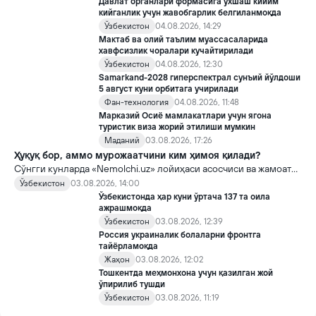
Давлат органлари формасига ўхшаш кийим
кийганлик учун жавобгарлик белгиланмоқда
Ўзбекистон
04.08.2026, 14:29
Мактаб ва олий таълим муассасаларида
хавфсизлик чоралари кучайтирилади
Ўзбекистон
04.08.2026, 12:30
Samarkand-2028 гиперспектрал сунъий йўлдоши
5 август куни орбитага учирилади
Фан-технология
04.08.2026, 11:48
Марказий Осиё мамлакатлари учун ягона
туристик виза жорий этилиши мумкин
Маданий
03.08.2026, 17:26
Ҳуқуқ бор, аммо мурожаатчини ким ҳимоя қилади?
Сўнгги кунларда «Nemolchi.uz» лойиҳаси асосчиси ва жамоат
фаоли Ирина Матвиенко билан боғлиқ воқеа жамоатчиликда
Ўзбекистон
03.08.2026, 14:00
кенг муҳокама қилинмоқда.
Ўзбекистонда ҳар куни ўртача 137 та оила
ажрашмоқда
Ўзбекистон
03.08.2026, 12:39
Россия украиналик болаларни фронтга
тайёрламоқда
Жаҳон
03.08.2026, 12:02
Тошкентда меҳмонхона учун қазилган жой
ўпирилиб тушди
Ўзбекистон
03.08.2026, 11:19