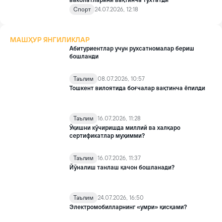
ваколатларини вақтинча тўхтатди
Спорт
24.07.2026, 12:18
МАШҲУР ЯНГИЛИКЛАР
Абитуриентлар учун рухсатномалар бериш
бошланди
Таълим
08.07.2026, 10:57
Тошкент вилоятида боғчалар вақтинча ёпилди
Таълим
16.07.2026, 11:28
Ўқишни кўчиришда миллий ва халқаро
сертификатлар муҳимми?
Таълим
16.07.2026, 11:37
Йўналиш танлаш қачон бошланади?
Таълим
24.07.2026, 16:50
Электромобилларнинг «умри» қисқами?