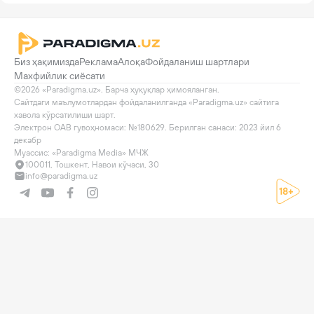
Биз ҳақимизда
Реклама
Алоқа
Фойдаланиш шартлари
Махфийлик сиёсати
©2026 «Paradigma.uz». Барча ҳуқуқлар ҳимояланган.

Сайтдаги маълумотлардан фойдаланилганда «Paradigma.uz» сайтига 
хавола кўрсатилиши шарт.

Электрон ОАВ гувоҳномаси: №180629. Берилган санаси: 2023 йил 6 
декабр

Муассис: «Paradigma Media» МЧЖ
100011, Тошкент, Навои кўчаси, 30
info@paradigma.uz