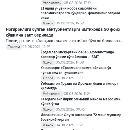
Ўзбекистон
05.08.2026, 17:19
21 ёшли учувчи носоз самолётни
автомагистралга қўндириб, фожианинг олдини
олди
Жаҳон
05.08.2026, 16:59
Ногиронлиги бўлган абитуриентларга имтиҳонда 50 фоиз
қўшимча вақт берилади
Президентнинг «Алоҳида таълимга эҳтиёжи бўлган болаларни
таълим ва ижтимоий хизматлар билан қамраб олиш тизимини
Таълим
05.08.2026, 15:29
такомиллаштириш бўйича қўшимча чора-тадбирлар
Ёрдамлар қисқаргани сабаб Афғонистонда
тўғрисида»ги қарори билан инклюзив таълим соҳасида қатор
болалар ўлими кўпаймоқда — БМТ
янги механизмлар жорий этилади.
Жаҳон
05.08.2026, 14:08
Каннаваро: «Ёрдамчиларимга ойликни ўз
чўнтагимдан тўлаяпман»
Спорт
05.08.2026, 13:31
Ўзбекистон Грузия ва Ироқдан ёқилғи импорт
қилмоқда
Ўзбекистон
05.08.2026, 11:24
Ғазодаги энг йирик оммавий жаноза маросими
бўлиб ўтди
Жаҳон
05.08.2026, 09:46
Испаниянинг Сеута анклавига 72 минг муҳожир
бостириб кирган
Жаҳон
04.08.2026, 18:26