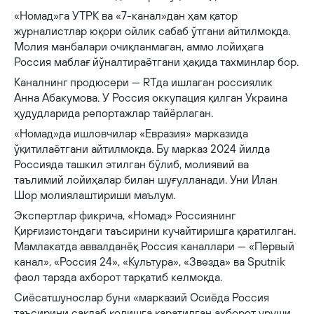
«Номад»га УТРК ва «7-канал»дан ҳам қатор
журналистлар юқори ойлик сабаб ўтгани айтилмоқда.
Молия манбалари очиқланмаган, аммо лойиҳага
Россия маблағ йўналтираётгани ҳақида тахминлар бор.
Каналнинг продюсери — RTда ишлаган россиялик
Анна Абакумова. У Россия оккупация қилган Украина
ҳудудларида репортажлар тайёрлаган.
«Номад»да ишловчилар «Евразия» марказида
ўқитилаётгани айтилмоқда. Бу марказ 2024 йилда
Россияда ташкил этилган бўлиб, молиявий ва
таълимий лойиҳалар билан шуғулланади. Уни Илан
Шор молиялаштириши маълум.
Экспертлар фикрича, «Номад» Россиянинг
Қирғизистондаги таъсирини кучайтиришга қаратилган.
Мамлакатда аввалданёқ Россия каналлари — «Первый
канал», «Россия 24», «Культура», «Звезда» ва Sputnik
фаол тарзда ахборот тарқатиб келмоқда.
Сиёсатшунослар буни «марказий Осиёда Россия
таъсирини сақлаб қолишга қаратилган ахборот уруши