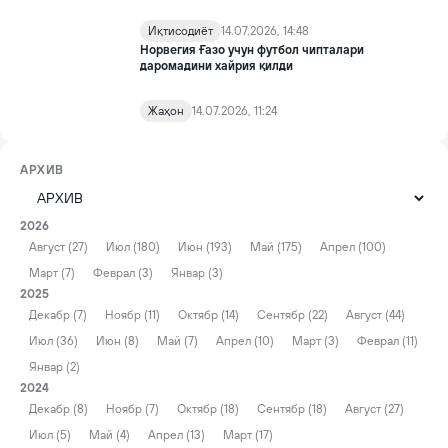
Иқтисодиёт
14.07.2026, 14:48
Норвегия Ғазо учун футбол чипталари
даромадини хайрия қилди
Жаҳон
14.07.2026, 11:24
АРХИВ
2026
Август (27)
Июл (180)
Июн (193)
Май (175)
Апрел (100)
Март (7)
Феврал (3)
Январ (3)
2025
Декабр (7)
Ноябр (11)
Октябр (14)
Сентябр (22)
Август (44)
Июл (36)
Июн (8)
Май (7)
Апрел (10)
Март (3)
Феврал (11)
Январ (2)
2024
Декабр (8)
Ноябр (7)
Октябр (18)
Сентябр (18)
Август (27)
Июл (5)
Май (4)
Апрел (13)
Март (17)