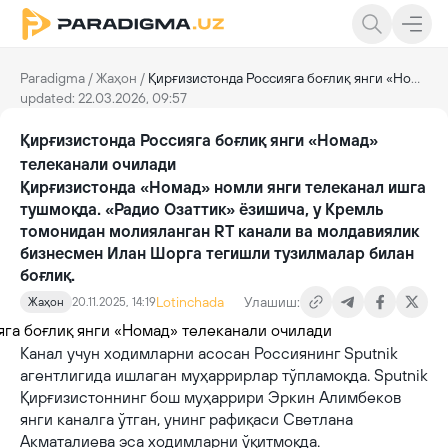
Paradigma
/
Жаҳон
/
Қирғизистонда Россияга боғлиқ янги «Номад» телеканали очилади
updated: 22.03.2026, 09:57
Қирғизистонда Россияга боғлиқ янги «Номад»
телеканали очилади
Қирғизистонда «Номад» номли янги телеканал ишга
тушмоқда. «Радио Озаттик» ёзишича, у Кремль
томонидан молияланган RT канали ва молдавиялик
бизнесмен Илан Шорга тегишли тузилмалар билан
боғлиқ.
Lotinchada
Улашиш:
Жаҳон
20.11.2025, 14:19
Канал учун ходимларни асосан Россиянинг Sputnik
агентлигида ишлаган муҳаррирлар тўпламоқда. Sputnik
Қирғизистоннинг бош муҳаррири Эркин Алимбеков
янги каналга ўтган, унинг рафиқаси Светлана
Акматалиева эса ходимларни ўқитмоқда.