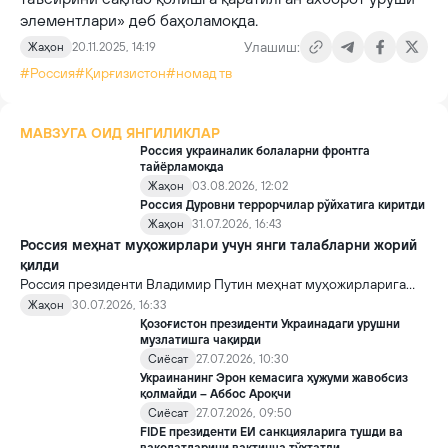
элементлари» деб баҳоламоқда.
Улашиш:
Жаҳон
20.11.2025, 14:19
#Россия
#Қирғизистон
#номад тв
МАВЗУГА ОИД ЯНГИЛИКЛАР
Россия украиналик болаларни фронтга
тайёрламоқда
Жаҳон
03.08.2026, 12:02
Россия Дуровни террорчилар рўйхатига киритди
Жаҳон
31.07.2026, 16:43
Россия меҳнат муҳожирлари учун янги талабларни жорий
қилди
Россия президенти Владимир Путин меҳнат муҳожирларига
нисбатан талабларни кучайтиришни назарда тутувчи
Жаҳон
30.07.2026, 16:33
қонунларни имзолади.
Қозоғистон президенти Украинадаги урушни
музлатишга чақирди
Сиёсат
27.07.2026, 10:30
Украинанинг Эрон кемасига ҳужуми жавобсиз
қолмайди – Аббос Ароқчи
Сиёсат
27.07.2026, 09:50
FIDE президенти ЕИ санкцияларига тушди ва