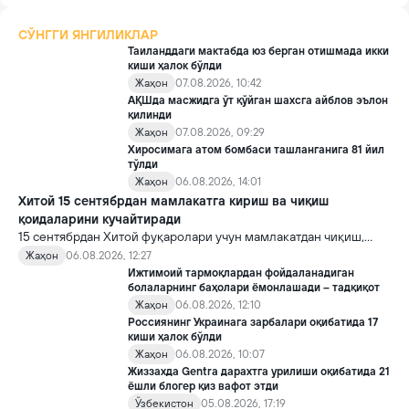
СЎНГГИ ЯНГИЛИКЛАР
Таиланддаги мактабда юз берган отишмада икки
киши ҳалок бўлди
Жаҳон
07.08.2026, 10:42
АҚШда масжидга ўт қўйган шахсга айблов эълон
қилинди
Жаҳон
07.08.2026, 09:29
Хиросимага атом бомбаси ташланганига 81 йил
тўлди
Жаҳон
06.08.2026, 14:01
Хитой 15 сентябрдан мамлакатга кириш ва чиқиш
қоидаларини кучайтиради
15 сентябрдан Хитой фуқаролари учун мамлакатдан чиқиш,
хорижликлар учун эса Хитойга кириш тартиби бўйича янги
Жаҳон
06.08.2026, 12:27
қоидалар кучга киради.
Ижтимоий тармоқлардан фойдаланадиган
болаларнинг баҳолари ёмонлашади – тадқиқот
Жаҳон
06.08.2026, 12:10
Россиянинг Украинага зарбалари оқибатида 17
киши ҳалок бўлди
Жаҳон
06.08.2026, 10:07
Жиззахда Gentra дарахтга урилиши оқибатида 21
ёшли блогер қиз вафот этди
Ўзбекистон
05.08.2026, 17:19