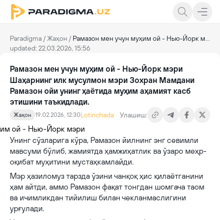
Paradigma
/
Жаҳон
/
Рамазон мен учун муҳим ой - Нью-Йорк мэри
updated: 22.03.2026, 15:56
Рамазон мен учун муҳим ой - Нью-Йорк мэри
Шаҳарнинг илк мусулмон мэри Зохран Мамдани
Рамазон ойи унинг ҳаётида муҳим аҳамият касб
этишини таъкидлади.
Lotinchada
Улашиш:
Жаҳон
19.02.2026, 12:30
Унинг сўзларига кўра, Рамазон йилнинг энг севимли
мавсуми бўлиб, жамиятда ҳамжиҳатлик ва ўзаро меҳр-
оқибат муҳитини мустаҳкамлайди.
Мэр ҳазиломуз тарзда ўзини чанқоқ ҳис қилаётганини
ҳам айтди, аммо Рамазон фақат тонгдан шомгача таом
ва ичимликдан тийилиш билан чекланмаслигини
урғулади.