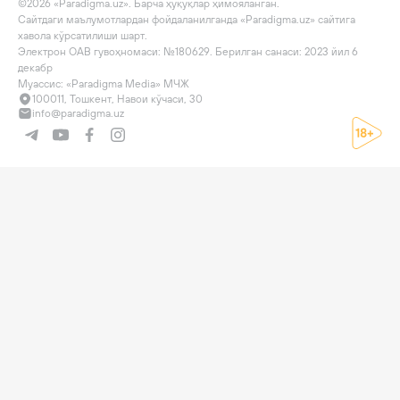
©2026 «Paradigma.uz». Барча ҳуқуқлар ҳимояланган.

Сайтдаги маълумотлардан фойдаланилганда «Paradigma.uz» сайтига 
хавола кўрсатилиши шарт.

Электрон ОАВ гувоҳномаси: №180629. Берилган санаси: 2023 йил 6 
декабр

Муассис: «Paradigma Media» МЧЖ
100011, Тошкент, Навои кўчаси, 30
info@paradigma.uz