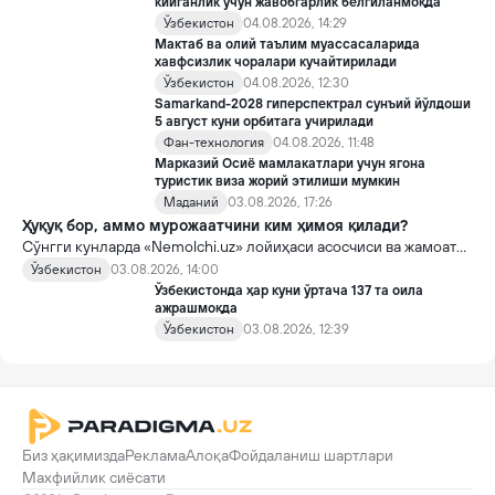
кийганлик учун жавобгарлик белгиланмоқда
Ўзбекистон
04.08.2026, 14:29
Мактаб ва олий таълим муассасаларида
хавфсизлик чоралари кучайтирилади
Ўзбекистон
04.08.2026, 12:30
Samarkand-2028 гиперспектрал сунъий йўлдоши
5 август куни орбитага учирилади
Фан-технология
04.08.2026, 11:48
Марказий Осиё мамлакатлари учун ягона
туристик виза жорий этилиши мумкин
Маданий
03.08.2026, 17:26
Ҳуқуқ бор, аммо мурожаатчини ким ҳимоя қилади?
Сўнгги кунларда «Nemolchi.uz» лойиҳаси асосчиси ва жамоат
фаоли Ирина Матвиенко билан боғлиқ воқеа жамоатчиликда
Ўзбекистон
03.08.2026, 14:00
кенг муҳокама қилинмоқда.
Ўзбекистонда ҳар куни ўртача 137 та оила
ажрашмоқда
Ўзбекистон
03.08.2026, 12:39
Биз ҳақимизда
Реклама
Алоқа
Фойдаланиш шартлари
Махфийлик сиёсати