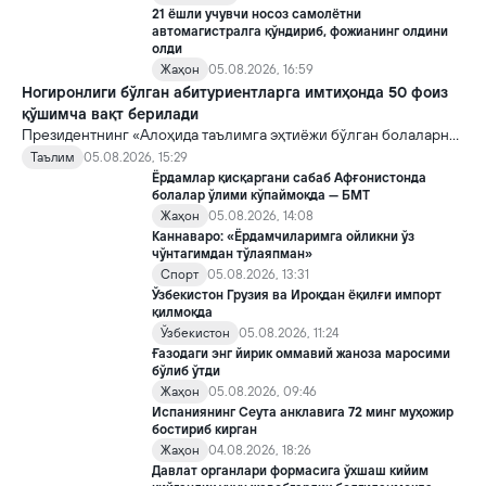
21 ёшли учувчи носоз самолётни
автомагистралга қўндириб, фожианинг олдини
олди
Жаҳон
05.08.2026, 16:59
Ногиронлиги бўлган абитуриентларга имтиҳонда 50 фоиз
қўшимча вақт берилади
Президентнинг «Алоҳида таълимга эҳтиёжи бўлган болаларни
таълим ва ижтимоий хизматлар билан қамраб олиш тизимини
Таълим
05.08.2026, 15:29
такомиллаштириш бўйича қўшимча чора-тадбирлар
Ёрдамлар қисқаргани сабаб Афғонистонда
тўғрисида»ги қарори билан инклюзив таълим соҳасида қатор
болалар ўлими кўпаймоқда — БМТ
янги механизмлар жорий этилади.
Жаҳон
05.08.2026, 14:08
Каннаваро: «Ёрдамчиларимга ойликни ўз
чўнтагимдан тўлаяпман»
Спорт
05.08.2026, 13:31
Ўзбекистон Грузия ва Ироқдан ёқилғи импорт
қилмоқда
Ўзбекистон
05.08.2026, 11:24
Ғазодаги энг йирик оммавий жаноза маросими
бўлиб ўтди
Жаҳон
05.08.2026, 09:46
Испаниянинг Сеута анклавига 72 минг муҳожир
бостириб кирган
Жаҳон
04.08.2026, 18:26
Давлат органлари формасига ўхшаш кийим