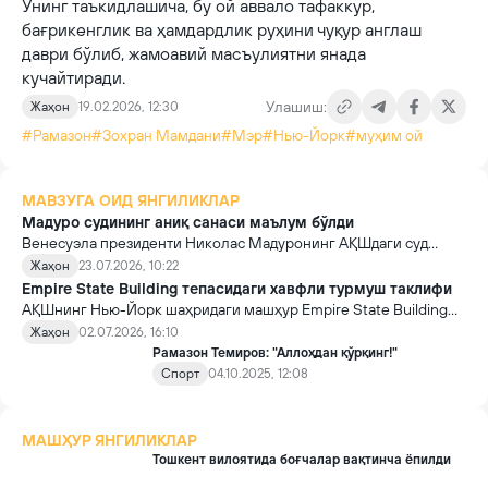
Унинг таъкидлашича, бу ой аввало тафаккур,
бағрикенглик ва ҳамдардлик руҳини чуқур англаш
даври бўлиб, жамоавий масъулиятни янада
кучайтиради.
Улашиш:
Жаҳон
19.02.2026, 12:30
#Рамазон
#Зохран Мамдани
#Мэр
#Нью-Йорк
#муҳим ой
МАВЗУГА ОИД ЯНГИЛИКЛАР
Мадуро судининг аниқ санаси маълум бўлди
Венесуэла президенти Николас Мадуронинг АҚШдаги суд
жараёни 2027 йил июн ойига белгиланди.
Жаҳон
23.07.2026, 10:22
Empire State Building тепасидаги хавфли турмуш таклифи
АҚШнинг Нью-Йорк шаҳридаги машҳур Empire State Building
осмонўпар биносида содир бўлган хавфли воқеа жаҳон ОАВ
Жаҳон
02.07.2026, 16:10
диққат марказига айланди. Бинонинг энг юқори қисмига
Рамазон Темиров: "Аллоҳдан қўрқинг!"
ноқонуний чиққан жуфтлик у ерда байроқ илиб, сўнг турмуш
Спорт
04.10.2025, 12:08
қуриш таклифини амалга оширди.
МАШҲУР ЯНГИЛИКЛАР
Тошкент вилоятида боғчалар вақтинча ёпилди