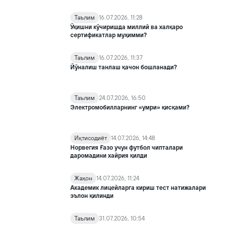
Таълим
16.07.2026, 11:28
Ўқишни кўчиришда миллий ва халқаро
сертификатлар муҳимми?
Таълим
16.07.2026, 11:37
Йўналиш танлаш қачон бошланади?
Таълим
24.07.2026, 16:50
Электромобилларнинг «умри» қисқами?
Иқтисодиёт
14.07.2026, 14:48
Норвегия Ғазо учун футбол чипталари
даромадини хайрия қилди
Жаҳон
14.07.2026, 11:24
Академик лицейларга кириш тест натижалари
эълон қилинди
Таълим
31.07.2026, 10:54