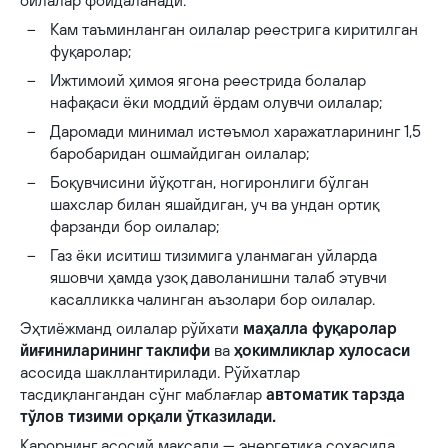
оилалар фойдаланади:
Кам таъминланган оилалар реестрига киритилган
фуқаролар;
Ижтимоий ҳимоя ягона реестрида болалар
нафақаси ёки моддий ёрдам олувчи оилалар;
Даромади минимал истеъмол харажатларининг 1,5
баробаридан ошмайдиган оилалар;
Боқувчисини йўқотган, ногиронлиги бўлган
шахслар билан яшайдиган, уч ва ундан ортиқ
фарзанди бор оилалар;
Газ ёки иситиш тизимига уланмаган уйларда
яшовчи ҳамда узоқ даволанишни талаб этувчи
касалликка чалинган аъзолари бор оилалар.
Эҳтиёжманд оилалар рўйхати
маҳалла фуқаролар
йиғиниларининг таклифи
ва
ҳокимликлар хулосаси
асосида шакллантирилади. Рўйхатлар
тасдиқлангандан сўнг маблағлар
автоматик тарзда
тўлов тизими орқали ўтказилади.
Қарорнинг асосий мақсади — энергетика соҳасида