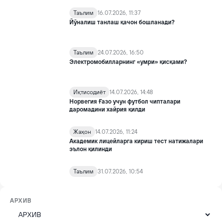
Таълим
16.07.2026, 11:37
Йўналиш танлаш қачон бошланади?
Таълим
24.07.2026, 16:50
Электромобилларнинг «умри» қисқами?
Иқтисодиёт
14.07.2026, 14:48
Норвегия Ғазо учун футбол чипталари
даромадини хайрия қилди
Жаҳон
14.07.2026, 11:24
Академик лицейларга кириш тест натижалари
эълон қилинди
Таълим
31.07.2026, 10:54
АРХИВ