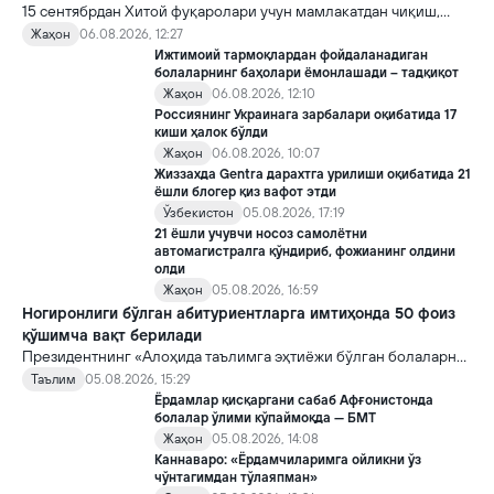
15 сентябрдан Хитой фуқаролари учун мамлакатдан чиқиш,
хорижликлар учун эса Хитойга кириш тартиби бўйича янги
Жаҳон
06.08.2026, 12:27
қоидалар кучга киради.
Ижтимоий тармоқлардан фойдаланадиган
болаларнинг баҳолари ёмонлашади – тадқиқот
Жаҳон
06.08.2026, 12:10
Россиянинг Украинага зарбалари оқибатида 17
киши ҳалок бўлди
Жаҳон
06.08.2026, 10:07
Жиззахда Gentra дарахтга урилиши оқибатида 21
ёшли блогер қиз вафот этди
Ўзбекистон
05.08.2026, 17:19
21 ёшли учувчи носоз самолётни
автомагистралга қўндириб, фожианинг олдини
олди
Жаҳон
05.08.2026, 16:59
Ногиронлиги бўлган абитуриентларга имтиҳонда 50 фоиз
қўшимча вақт берилади
Президентнинг «Алоҳида таълимга эҳтиёжи бўлган болаларни
таълим ва ижтимоий хизматлар билан қамраб олиш тизимини
Таълим
05.08.2026, 15:29
такомиллаштириш бўйича қўшимча чора-тадбирлар
Ёрдамлар қисқаргани сабаб Афғонистонда
тўғрисида»ги қарори билан инклюзив таълим соҳасида қатор
болалар ўлими кўпаймоқда — БМТ
янги механизмлар жорий этилади.
Жаҳон
05.08.2026, 14:08
Каннаваро: «Ёрдамчиларимга ойликни ўз
чўнтагимдан тўлаяпман»