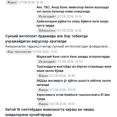
яратди, аммо ундан кейин ким келиши ва ҳокимиятни
Жаҳон
07.08.2026, 16:29
топшириш механизми ҳали ноаниқ. Таҳлилчилар фикрича, бу
Avo, TBC, Анор Банк: мижозлар билан ишлашда
Кремлда ворислик жангига олиб келиши мумкин.
энг қолоқ банклар номи очиқланди
Иқтисодиёт
07.08.2026, 16:16
Ҳайвонларни рўйхатга олиш бўйича янги қонун
кучга кирди
Ўзбекистон
07.08.2026, 12:14
Сунъий интеллект ёрдамида илк бор табиатда
учрамайдиган вируслар яратилди
Америкалик тадқиқотчилар сунъий интеллектдан фойдаланиб
16 та вирус яратди. Бу кашфиёт янги ютуқларга умид уйғотиш
Фан-технология
07.08.2026, 12:10
билан бирга, ундан нотўғри мақсадда фойдаланиш борасидаги
Марказий банк сохта банк ҳақида огоҳлантирди
хавотирларни ҳам кучайтирмоқда.
Иқтисодиёт
07.08.2026, 10:59
Таиланддаги мактабда юз берган отишмада икки
киши ҳалок бўлди
Жаҳон
07.08.2026, 10:42
АҚШда масжидга ўт қўйган шахсга айблов эълон
қилинди
Жаҳон
07.08.2026, 09:29
Хиросимага атом бомбаси ташланганига 81 йил
тўлди
Жаҳон
06.08.2026, 14:01
Хитой 15 сентябрдан мамлакатга кириш ва чиқиш
қоидаларини кучайтиради