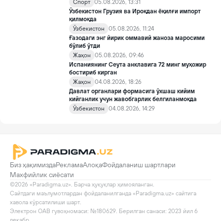
Спорт
05.08.2026, 13:31
Ўзбекистон Грузия ва Ироқдан ёқилғи импорт
қилмоқда
Ўзбекистон
05.08.2026, 11:24
Ғазодаги энг йирик оммавий жаноза маросими
бўлиб ўтди
Жаҳон
05.08.2026, 09:46
Испаниянинг Сеута анклавига 72 минг муҳожир
бостириб кирган
Жаҳон
04.08.2026, 18:26
Давлат органлари формасига ўхшаш кийим
кийганлик учун жавобгарлик белгиланмоқда
Ўзбекистон
04.08.2026, 14:29
Биз ҳақимизда
Реклама
Алоқа
Фойдаланиш шартлари
Махфийлик сиёсати
©2026 «Paradigma.uz». Барча ҳуқуқлар ҳимояланган.

Сайтдаги маълумотлардан фойдаланилганда «Paradigma.uz» сайтига 
хавола кўрсатилиши шарт.

Электрон ОАВ гувоҳномаси: №180629. Берилган санаси: 2023 йил 6 
декабр
