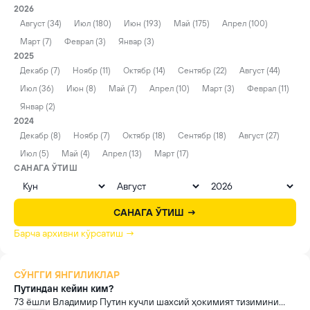
2026
Август (34)
Июл (180)
Июн (193)
Май (175)
Апрел (100)
Март (7)
Феврал (3)
Январ (3)
2025
Декабр (7)
Ноябр (11)
Октябр (14)
Сентябр (22)
Август (44)
Июл (36)
Июн (8)
Май (7)
Апрел (10)
Март (3)
Феврал (11)
Январ (2)
2024
Декабр (8)
Ноябр (7)
Октябр (18)
Сентябр (18)
Август (27)
Июл (5)
Май (4)
Апрел (13)
Март (17)
САНАГА ЎТИШ
САНАГА ЎТИШ →
Барча архивни кўрсатиш →
СЎНГГИ ЯНГИЛИКЛАР
Путиндан кейин ким?
73 ёшли Владимир Путин кучли шахсий ҳокимият тизимини