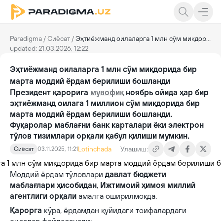
Paradigma
/
Сиёсат
/
Эҳтиёжманд оилаларга 1 млн сўм миқдорида бир марта моддий ёрдам берилиши бошланди
updated: 21.03.2026, 12:22
Эҳтиёжманд оилаларга 1 млн сўм миқдорида бир
марта моддий ёрдам берилиши бошланди
Президент қарорига
мувофиқ
ноябрь ойида ҳар бир
эҳтиёжманд оилага 1 миллион сўм миқдорида бир
марта моддий ёрдам берилиши бошланди.
Фуқаролар маблағни банк карталари ёки электрон
тўлов тизимлари орқали қабул қилиши мумкин.
Lotinchada
Улашиш:
Сиёсат
03.11.2025, 11:21
Моддий ёрдам тўловлари
давлат бюджети
маблағлари ҳисобидан
,
Ижтимоий ҳимоя миллий
агентлиги орқали
амалга оширилмоқда.
Қарорга
кўра, ёрдамдан қуйидаги тоифалардаги