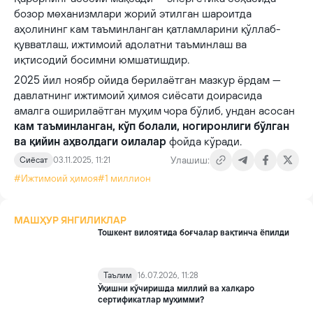
бозор механизмлари жорий этилган шароитда
аҳолининг кам таъминланган қатламларини қўллаб-
қувватлаш, ижтимоий адолатни таъминлаш ва
иқтисодий босимни юмшатишдир.
2025 йил ноябр ойида берилаётган мазкур ёрдам —
давлатнинг ижтимоий ҳимоя сиёсати доирасида
амалга оширилаётган муҳим чора бўлиб, ундан асосан
кам таъминланган, кўп болали, ногиронлиги бўлган
ва қийин аҳволдаги оилалар
фойда кўради.
Улашиш:
Сиёсат
03.11.2025, 11:21
#Ижтимоий ҳимоя
#1 миллион
МАШҲУР ЯНГИЛИКЛАР
Тошкент вилоятида боғчалар вақтинча ёпилди
Таълим
16.07.2026, 11:28
Ўқишни кўчиришда миллий ва халқаро
сертификатлар муҳимми?