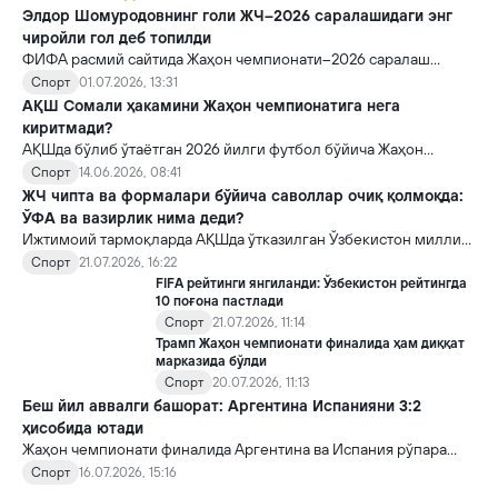
Элдор Шомуродовнинг голи ЖЧ–2026 саралашидаги энг
чиройли гол деб топилди
ФИФА расмий сайтида Жаҳон чемпионати–2026 саралаш
босқичи гуруҳ ўйинлари давомида урилган энг чиройли голни
Спорт
01.07.2026, 13:31
аниқлаш бўйича ўтказилган овоз бериш якунланди.
АҚШ Сомали ҳакамини Жаҳон чемпионатига нега
киритмади?
АҚШда бўлиб ўтаётган 2026 йилги футбол бўйича Жаҳон
чемпионати атрофидаги баҳслар янада кучаймоқда. Оқ уйнинг
Спорт
14.06.2026, 08:41
турнир бўйича махсус гуруҳи раҳбари Эндрю Жулиани
ЖЧ чипта ва формалари бўйича саволлар очиқ қолмоқда:
сомалилик ҳакам Умар Артаннинг мамлакатга киритилмагани
ЎФА ва вазирлик нима деди?
юзасидан янги баёнот берди.
Ижтимоий тармоқларда АҚШда ўтказилган Ўзбекистон миллий
терма жамоаси ўйинлари учун ажратилган чипталар ва расмий
Спорт
21.07.2026, 16:22
формалар тақсимоти ҳақида турли хабарлар тарқалгани
FIFA рейтинги янгиланди: Ўзбекистон рейтингда
ортидан Paradigma.uz Спорт вазирлиги ҳамда Ўзбекистон
10 поғона пастлади
футбол ассоциациясига расмий ахборот сўровлари юборган
Спорт
21.07.2026, 11:14
эди. Ташкилотлар бир қатор саволларга жавоб берди, аммо
Трамп Жаҳон чемпионати финалида ҳам диққат
марказида бўлди
айрим муҳим масалалар очиқлигича қолмоқда.
Спорт
20.07.2026, 11:13
Беш йил аввалги башорат: Аргентина Испанияни 3:2
ҳисобида ютади
Жаҳон чемпионати финалида Аргентина ва Испания рўпара
келиши маълум бўлиши биланоқ, "Х" ижтимоий тармоғидаги
Спорт
16.07.2026, 15:16
беш йил аввалги бир пост қайта вирусга айланди.