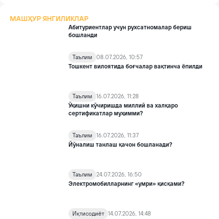
МАШҲУР ЯНГИЛИКЛАР
Абитуриентлар учун рухсатномалар бериш
бошланди
Таълим
08.07.2026, 10:57
Тошкент вилоятида боғчалар вақтинча ёпилди
Таълим
16.07.2026, 11:28
Ўқишни кўчиришда миллий ва халқаро
сертификатлар муҳимми?
Таълим
16.07.2026, 11:37
Йўналиш танлаш қачон бошланади?
Таълим
24.07.2026, 16:50
Электромобилларнинг «умри» қисқами?
Иқтисодиёт
14.07.2026, 14:48