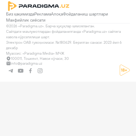
Биз ҳақимизда
Реклама
Алоқа
Фойдаланиш шартлари
Махфийлик сиёсати
©2026 «Paradigma.uz». Барча ҳуқуқлар ҳимояланган.

Сайтдаги маълумотлардан фойдаланилганда «Paradigma.uz» сайтига 
хавола кўрсатилиши шарт.

Электрон ОАВ гувоҳномаси: №180629. Берилган санаси: 2023 йил 6 
декабр

Муассис: «Paradigma Media» МЧЖ
100011, Тошкент, Навои кўчаси, 30
info@paradigma.uz