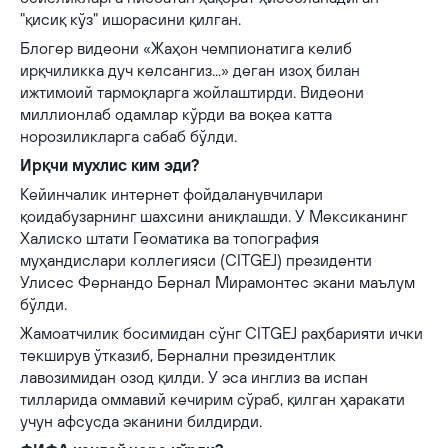
"қисиқ кўз" ишорасини қилган.
Блогер видеони «Жаҳон чемпионатига келиб
ирқчиликка дуч келсангиз...» деган изоҳ билан
ижтимоий тармоқларга жойлаштирди. Видеони
миллионлаб одамлар кўрди ва воқеа катта
норозиликларга сабаб бўлди.
Ирқчи мухлис ким эди?
Кейинчалик интернет фойдаланувчилари
қоидабузарнинг шахсини аниқлашди. У Мексиканинг
Халиско штати Геоматика ва топография
муҳандислари коллегияси (CITGEJ) президенти
Улисес Фернандо Бернал Мирамонтес экани маълум
бўлди.
Жамоатчилик босимидан сўнг CITGEJ раҳбарияти ички
текширув ўтказиб, Бернални президентлик
лавозимидан озод қилди. У эса инглиз ва испан
тилларида оммавий кечирим сўраб, қилган ҳаракати
учун афсусда эканини билдирди.