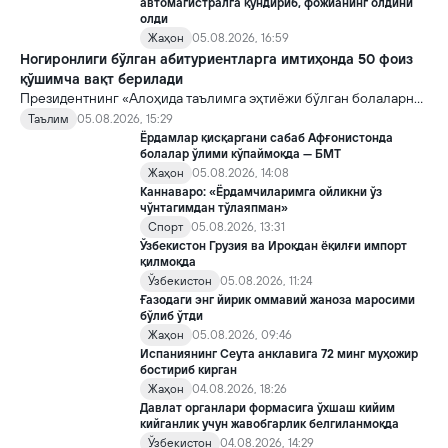
автомагистралга қўндириб, фожианинг олдини
олди
Жаҳон
05.08.2026, 16:59
Ногиронлиги бўлган абитуриентларга имтиҳонда 50 фоиз
қўшимча вақт берилади
Президентнинг «Алоҳида таълимга эҳтиёжи бўлган болаларни
таълим ва ижтимоий хизматлар билан қамраб олиш тизимини
Таълим
05.08.2026, 15:29
такомиллаштириш бўйича қўшимча чора-тадбирлар
Ёрдамлар қисқаргани сабаб Афғонистонда
тўғрисида»ги қарори билан инклюзив таълим соҳасида қатор
болалар ўлими кўпаймоқда — БМТ
янги механизмлар жорий этилади.
Жаҳон
05.08.2026, 14:08
Каннаваро: «Ёрдамчиларимга ойликни ўз
чўнтагимдан тўлаяпман»
Спорт
05.08.2026, 13:31
Ўзбекистон Грузия ва Ироқдан ёқилғи импорт
қилмоқда
Ўзбекистон
05.08.2026, 11:24
Ғазодаги энг йирик оммавий жаноза маросими
бўлиб ўтди
Жаҳон
05.08.2026, 09:46
Испаниянинг Сеута анклавига 72 минг муҳожир
бостириб кирган
Жаҳон
04.08.2026, 18:26
Давлат органлари формасига ўхшаш кийим
кийганлик учун жавобгарлик белгиланмоқда
Ўзбекистон
04.08.2026, 14:29