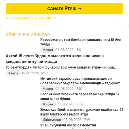
САНАГА ЎТИШ →
Барча архивни кўрсатиш →
СЎНГГИ ЯНГИЛИКЛАР
Хиросимага атом бомбаси ташланганига 81 йил
тўлди
Жаҳон
06.08.2026, 14:01
Хитой 15 сентябрдан мамлакатга кириш ва чиқиш
қоидаларини кучайтиради
15 сентябрдан Хитой фуқаролари учун мамлакатдан чиқиш,
хорижликлар учун эса Хитойга кириш тартиби бўйича янги
Жаҳон
06.08.2026, 12:27
қоидалар кучга киради.
Ижтимоий тармоқлардан фойдаланадиган
болаларнинг баҳолари ёмонлашади – тадқиқот
Жаҳон
06.08.2026, 12:10
Россиянинг Украинага зарбалари оқибатида 17
киши ҳалок бўлди
Жаҳон
06.08.2026, 10:07
Жиззахда Gentra дарахтга урилиши оқибатида 21
ёшли блогер қиз вафот этди
Ўзбекистон
05.08.2026, 17:19
21 ёшли учувчи носоз самолётни