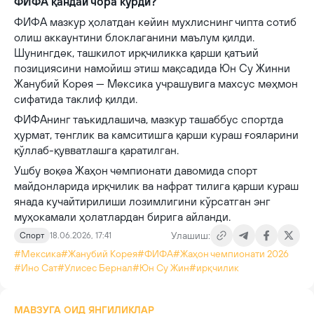
ФИФА қандай чора кўрди?
ФИФА мазкур ҳолатдан кейин мухлиснинг чипта сотиб
олиш аккаунтини блоклаганини маълум қилди.
Шунингдек, ташкилот ирқчиликка қарши қатъий
позициясини намойиш этиш мақсадида Юн Су Жинни
Жанубий Корея — Мексика учрашувига махсус меҳмон
сифатида таклиф қилди.
ФИФАнинг таъкидлашича, мазкур ташаббус спортда
ҳурмат, тенглик ва камситишга қарши кураш ғояларини
қўллаб-қувватлашга қаратилган.
Ушбу воқеа Жаҳон чемпионати давомида спорт
майдонларида ирқчилик ва нафрат тилига қарши кураш
янада кучайтирилиши лозимлигини кўрсатган энг
муҳокамали ҳолатлардан бирига айланди.
Улашиш:
Спорт
18.06.2026, 17:41
#Мексика
#Жанубий Корея
#ФИФА
#Жаҳон чемпионати 2026
#Ино Cат
#Улисес Бернал
#Юн Су Жин
#ирқчилик
МАВЗУГА ОИД ЯНГИЛИКЛАР