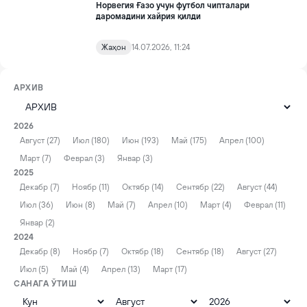
Норвегия Ғазо учун футбол чипталари
даромадини хайрия қилди
Жаҳон
14.07.2026, 11:24
АРХИВ
2026
Август (27)
Июл (180)
Июн (193)
Май (175)
Апрел (100)
Март (7)
Феврал (3)
Январ (3)
2025
Декабр (7)
Ноябр (11)
Октябр (14)
Сентябр (22)
Август (44)
Июл (36)
Июн (8)
Май (7)
Апрел (10)
Март (4)
Феврал (11)
Январ (2)
2024
Декабр (8)
Ноябр (7)
Октябр (18)
Сентябр (18)
Август (27)
Июл (5)
Май (4)
Апрел (13)
Март (17)
САНАГА ЎТИШ