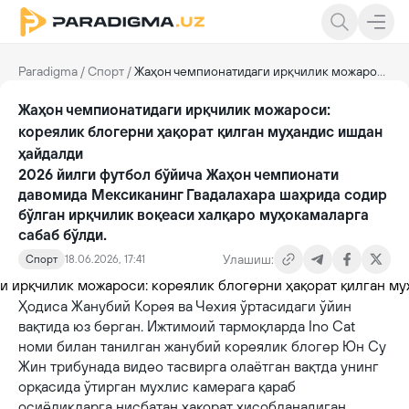
Paradigma
/
Спорт
/
Жаҳон чемпионатидаги ирқчилик можароси: кореялик блогерни ҳақорат қилган муҳандис ишдан ҳайдалди
Жаҳон чемпионатидаги ирқчилик можароси:
кореялик блогерни ҳақорат қилган муҳандис ишдан
ҳайдалди
2026 йилги футбол бўйича Жаҳон чемпионати
давомида Мексиканинг Гвадалахара шаҳрида содир
бўлган ирқчилик воқеаси халқаро муҳокамаларга
сабаб бўлди.
Улашиш:
Спорт
18.06.2026, 17:41
Ҳодиса Жанубий Корея ва Чехия ўртасидаги ўйин
вақтида юз берган. Ижтимоий тармоқларда Ino Cat
номи билан танилган жанубий кореялик блогер Юн Су
Жин трибунада видео тасвирга олаётган вақтда унинг
орқасида ўтирган мухлис камерага қараб
осиёликларга нисбатан ҳақорат ҳисобланадиган