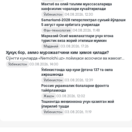
Мактаб ва олий таълим муассасаларида
хавфсизлик чоралари кучайтирилади
Ўзбекистон
04.08.2026, 12:30
Samarkand-2028 гиперспектрал сунъий йўлдоши
5 август куни орбитага учирилади
Фан-технология
04.08.2026, 11:48
Марказий Осиё мамлакатлари учун ягона
туристик виза жорий этилиши мумкин
Маданий
03.08.2026, 17:26
Ҳуқуқ бор, аммо мурожаатчини ким ҳимоя қилади?
Сўнгги кунларда «Nemolchi.uz» лойиҳаси асосчиси ва жамоат
фаоли Ирина Матвиенко билан боғлиқ воқеа жамоатчиликда
Ўзбекистон
03.08.2026, 14:00
кенг муҳокама қилинмоқда.
Ўзбекистонда ҳар куни ўртача 137 та оила
ажрашмоқда
Ўзбекистон
03.08.2026, 12:39
Россия украиналик болаларни фронтга
тайёрламоқда
Жаҳон
03.08.2026, 12:02
Тошкентда меҳмонхона учун қазилган жой
ўпирилиб тушди
Ўзбекистон
03.08.2026, 11:19