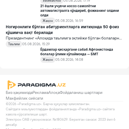
Ўзбекистон
05.08.2026, 17:19
21 ёшли учувчи носоз самолётни
автомагистралга қўндириб, фожианинг олдини
олди
Жаҳон
05.08.2026, 16:59
Ногиронлиги бўлган абитуриентларга имтиҳонда 50 фоиз
қўшимча вақт берилади
Президентнинг «Алоҳида таълимга эҳтиёжи бўлган болаларни
таълим ва ижтимоий хизматлар билан қамраб олиш тизимини
Таълим
05.08.2026, 15:29
такомиллаштириш бўйича қўшимча чора-тадбирлар
Ёрдамлар қисқаргани сабаб Афғонистонда
тўғрисида»ги қарори билан инклюзив таълим соҳасида қатор
болалар ўлими кўпаймоқда — БМТ
янги механизмлар жорий этилади.
Жаҳон
05.08.2026, 14:08
Биз ҳақимизда
Реклама
Алоқа
Фойдаланиш шартлари
Махфийлик сиёсати
©2026 «Paradigma.uz». Барча ҳуқуқлар ҳимояланган.

Сайтдаги маълумотлардан фойдаланилганда «Paradigma.uz» сайтига 
хавола кўрсатилиши шарт.

Электрон ОАВ гувоҳномаси: №180629. Берилган санаси: 2023 йил 6 
декабр
