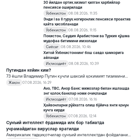
30 йилдан ортиқ хизмат қилган ҳарбийлар
пенсияси оширилади
Ўзбекистон
08.08.2026, 11:35
Энди I ва II гуруҳ ногиронлик пенсияси проактив
қайта ҳисобланади
Ўзбекистон
08.08.2026, 11:15
Покистон, Саудия Арабистони ва Туркия қўшма
мудофаа битимини имзолади
Сиёсат
08.08.2026, 10:46
Хитой Ўзбекистоннинг бош савдо ҳамкорига
айланди
Иқтисодиёт
08.08.2026, 10:39
Путиндан кейин ким?
73 ёшли Владимир Путин кучли шахсий ҳокимият тизимини
яратди, аммо ундан кейин ким келиши ва ҳокимиятни
Жаҳон
07.08.2026, 16:29
топшириш механизми ҳали ноаниқ. Таҳлилчилар фикрича, бу
Avo, TBC, Анор Банк: мижозлар билан ишлашда
Кремлда ворислик жангига олиб келиши мумкин.
энг қолоқ банклар номи очиқланди
Иқтисодиёт
07.08.2026, 16:16
Ҳайвонларни рўйхатга олиш бўйича янги қонун
кучга кирди
Ўзбекистон
07.08.2026, 12:14
Сунъий интеллект ёрдамида илк бор табиатда
учрамайдиган вируслар яратилди
Америкалик тадқиқотчилар сунъий интеллектдан фойдаланиб