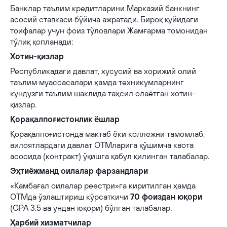
Банклар таълим кредитларини Марказий банкнинг
асосий ставкаси бўйича ажратади. Бироқ қуйидаги
тоифалар учун фоиз тўловлари Жамғарма томонидан
тўлиқ қопланади:
Хотин-қизлар
Республикадаги давлат, хусусий ва хорижий олий
таълим муассасалари ҳамда техникумларнинг
кундузги таълим шаклида таҳсил олаётган хотин-
қизлар.
Қорақалпоғистонлик ёшлар
Қорақалпоғистонда мактаб ёки коллежни тамомлаб,
вилоятлардаги давлат ОТМларига қўшимча квота
асосида (контракт) ўқишга қабул қилинган талабалар.
Эҳтиёжманд оилалар фарзандлари
«Камбағал оилалар реестри»га киритилган ҳамда
ОТМда ўзлаштириш кўрсаткичи
70 фоиздан юқори
(GPA 3,5 ва ундан юқори) бўлган талабалар.
Ҳарбий хизматчилар