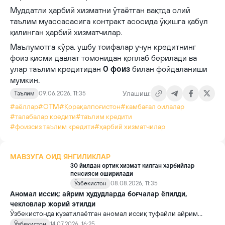
Муддатли ҳарбий хизматни ўтаётган вақтда олий
таълим муассасасига контракт асосида ўқишга қабул
қилинган ҳарбий хизматчилар.
Маълумотга кўра, ушбу тоифалар учун кредитнинг
фоиз қисми давлат томонидан қоплаб берилади ва
улар таълим кредитидан
0 фоиз
билан фойдаланиши
мумкин.
Улашиш:
Таълим
09.06.2026, 11:35
#аёллар
#ОТМ
#Қорақалпоғистон
#камбағал оилалар
#талабалар кредити
#таълим кредити
#фоизсиз таълим кредити
#ҳарбий хизматчилар
МАВЗУГА ОИД ЯНГИЛИКЛАР
30 йилдан ортиқ хизмат қилган ҳарбийлар
пенсияси оширилади
Ўзбекистон
08.08.2026, 11:35
Аномал иссиқ: айрим ҳудудларда боғчалар ёпилди,
чекловлар жорий этилди
Ўзбекистонда кузатилаётган аномал иссиқ туфайли айрим
ҳудудларда болалар хавфсизлигини таъминлаш ва йўл
Ўзбекистон
14.07.2026, 16:25