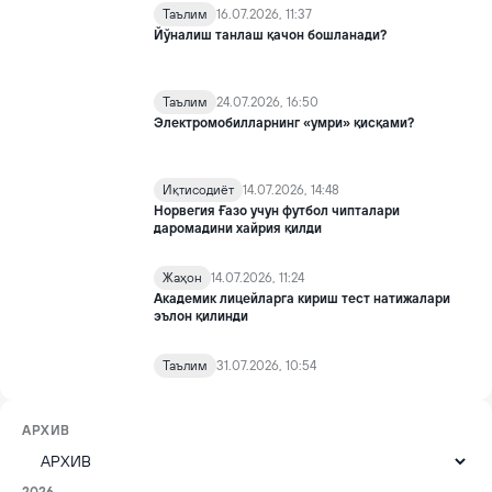
Таълим
16.07.2026, 11:37
Йўналиш танлаш қачон бошланади?
Таълим
24.07.2026, 16:50
Электромобилларнинг «умри» қисқами?
Иқтисодиёт
14.07.2026, 14:48
Норвегия Ғазо учун футбол чипталари
даромадини хайрия қилди
Жаҳон
14.07.2026, 11:24
Академик лицейларга кириш тест натижалари
эълон қилинди
Таълим
31.07.2026, 10:54
АРХИВ