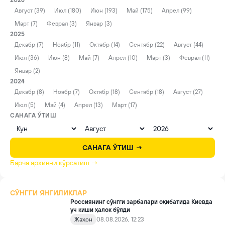
2026
Август (39)
Июл (180)
Июн (193)
Май (175)
Апрел (99)
Март (7)
Феврал (3)
Январ (3)
2025
Декабр (7)
Ноябр (11)
Октябр (14)
Сентябр (22)
Август (44)
Июл (36)
Июн (8)
Май (7)
Апрел (10)
Март (3)
Феврал (11)
Январ (2)
2024
Декабр (8)
Ноябр (7)
Октябр (18)
Сентябр (18)
Август (27)
Июл (5)
Май (4)
Апрел (13)
Март (17)
САНАГА ЎТИШ
САНАГА ЎТИШ →
Барча архивни кўрсатиш →
СЎНГГИ ЯНГИЛИКЛАР
Россиянинг сўнгги зарбалари оқибатида Киевда
уч киши ҳалок бўлди
Жаҳон
08.08.2026, 12:23