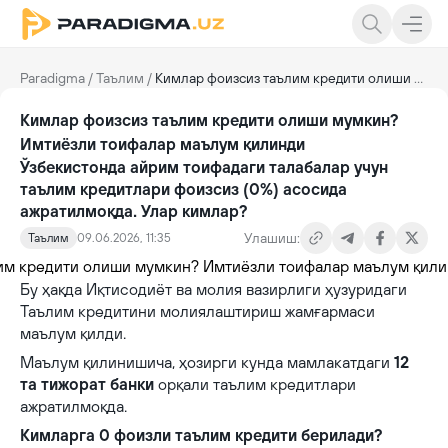
Paradigma
/
Таълим
/
Кимлар фоизсиз таълим кредити олиши мумкин? Имтиёзли тоифалар маълум қилинди
Кимлар фоизсиз таълим кредити олиши мумкин?
Имтиёзли тоифалар маълум қилинди
Ўзбекистонда айрим тоифадаги талабалар учун
таълим кредитлари фоизсиз (0%) асосида
ажратилмоқда. Улар кимлар?
Улашиш:
Таълим
09.06.2026, 11:35
Бу ҳақда Иқтисодиёт ва молия вазирлиги ҳузуридаги
Таълим кредитини молиялаштириш жамғармаси
маълум қилди.
Маълум қилинишича, ҳозирги кунда мамлакатдаги
12
та тижорат банки
орқали таълим кредитлари
ажратилмоқда.
Кимларга 0 фоизли таълим кредити берилади?