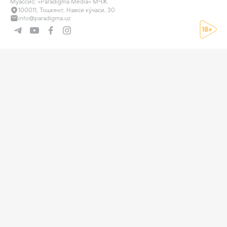
Муассис: «Paradigma Media» МЧЖ
100011, Тошкент, Навои кўчаси, 30
info@paradigma.uz