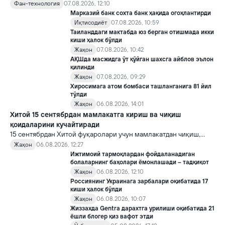
16 та вирус яратди. Бу кашфиёт янги ютуқларга умид уйғотиш
Фан-технология
07.08.2026, 12:10
билан бирга, ундан нотўғри мақсадда фойдаланиш борасидаги
Марказий банк сохта банк ҳақида огоҳлантирди
хавотирларни ҳам кучайтирмоқда.
Иқтисодиёт
07.08.2026, 10:59
Таиланддаги мактабда юз берган отишмада икки
киши ҳалок бўлди
Жаҳон
07.08.2026, 10:42
АҚШда масжидга ўт қўйган шахсга айблов эълон
қилинди
Жаҳон
07.08.2026, 09:29
Хиросимага атом бомбаси ташланганига 81 йил
тўлди
Жаҳон
06.08.2026, 14:01
Хитой 15 сентябрдан мамлакатга кириш ва чиқиш
қоидаларини кучайтиради
15 сентябрдан Хитой фуқаролари учун мамлакатдан чиқиш,
хорижликлар учун эса Хитойга кириш тартиби бўйича янги
Жаҳон
06.08.2026, 12:27
қоидалар кучга киради.
Ижтимоий тармоқлардан фойдаланадиган
болаларнинг баҳолари ёмонлашади – тадқиқот
Жаҳон
06.08.2026, 12:10
Россиянинг Украинага зарбалари оқибатида 17
киши ҳалок бўлди
Жаҳон
06.08.2026, 10:07
Жиззахда Gentra дарахтга урилиши оқибатида 21
ёшли блогер қиз вафот этди