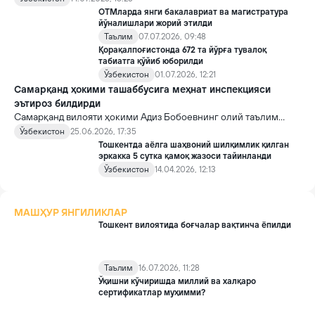
инфратузилмасини муҳофаза қилишга қаратилган вақтинчалик
ОТМларда янги бакалавриат ва магистратура
чекловлар жорий этилди.
йўналишлари жорий этилди
Таълим
07.07.2026, 09:48
Қорақалпоғистонда 672 та йўрға тувалоқ
табиатга қўйиб юборилди
Ўзбекистон
01.07.2026, 12:21
Самарқанд ҳокими ташаббусига меҳнат инспекцияси
эътироз билдирди
Самарқанд вилояти ҳокими Адиз Бобоевнинг олий таълим
муассасалари профессор-ўқитувчилари ва талабаларини
Ўзбекистон
25.06.2026, 17:35
шаҳар кўчалари ҳолатини назорат қилиш ишларига жалб этиш
Тошкентда аёлга шаҳвоний шилқимлик қилган
ташаббуси баҳсларга сабаб бўлди.
эркакка 5 сутка қамоқ жазоси тайинланди
Ўзбекистон
14.04.2026, 12:13
МАШҲУР ЯНГИЛИКЛАР
Тошкент вилоятида боғчалар вақтинча ёпилди
Таълим
16.07.2026, 11:28
Ўқишни кўчиришда миллий ва халқаро
сертификатлар муҳимми?