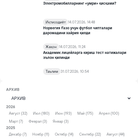
Электромобилларнинг «умри» қисқами?
Иқтисодиёт
14.07.2026, 14:48
Норвегия Ғазо учун футбол чипталари
даромадини хайрия қилди
Жаҳон
14.07.2026, 11:24
Академик лицейларга кириш тест натижалари
эълон қилинди
Таълим
31.07.2026, 10:54
АРХИВ
2026
Август (32)
Июл (180)
Июн (193)
Май (175)
Апрел (100)
Март (7)
Феврал (3)
Январ (3)
2025
Декабр (7)
Ноябр (11)
Октябр (14)
Сентябр (22)
Август (44)