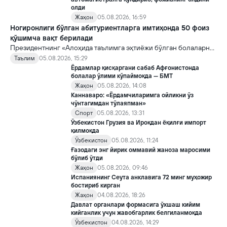
олди
Жаҳон
05.08.2026, 16:59
Ногиронлиги бўлган абитуриентларга имтиҳонда 50 фоиз
қўшимча вақт берилади
Президентнинг «Алоҳида таълимга эҳтиёжи бўлган болаларни
таълим ва ижтимоий хизматлар билан қамраб олиш тизимини
Таълим
05.08.2026, 15:29
такомиллаштириш бўйича қўшимча чора-тадбирлар
Ёрдамлар қисқаргани сабаб Афғонистонда
тўғрисида»ги қарори билан инклюзив таълим соҳасида қатор
болалар ўлими кўпаймоқда — БМТ
янги механизмлар жорий этилади.
Жаҳон
05.08.2026, 14:08
Каннаваро: «Ёрдамчиларимга ойликни ўз
чўнтагимдан тўлаяпман»
Спорт
05.08.2026, 13:31
Ўзбекистон Грузия ва Ироқдан ёқилғи импорт
қилмоқда
Ўзбекистон
05.08.2026, 11:24
Ғазодаги энг йирик оммавий жаноза маросими
бўлиб ўтди
Жаҳон
05.08.2026, 09:46
Испаниянинг Сеута анклавига 72 минг муҳожир
бостириб кирган
Жаҳон
04.08.2026, 18:26
Давлат органлари формасига ўхшаш кийим
кийганлик учун жавобгарлик белгиланмоқда
Ўзбекистон
04.08.2026, 14:29