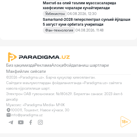
Мактаб ва олий таълим муассасаларида
хавфсизлик чоралари кучайтирилади
Ўзбекистон
04.08.2026, 12:30
Samarkand-2028 гиперспектрал сунъий йўлдоши
5 август куни орбитага учирилади
Фан-технология
04.08.2026, 11:48
Биз ҳақимизда
Реклама
Алоқа
Фойдаланиш шартлари
Махфийлик сиёсати
©2026 «Paradigma.uz». Барча ҳуқуқлар ҳимояланган.

Сайтдаги маълумотлардан фойдаланилганда «Paradigma.uz» сайтига 
хавола кўрсатилиши шарт.

Электрон ОАВ гувоҳномаси: №180629. Берилган санаси: 2023 йил 6 
декабр

Муассис: «Paradigma Media» МЧЖ
100011, Тошкент, Навои кўчаси, 30
info@paradigma.uz