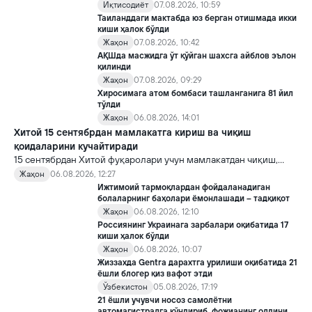
хавотирларни ҳам кучайтирмоқда.
Иқтисодиёт
07.08.2026, 10:59
Таиланддаги мактабда юз берган отишмада икки
киши ҳалок бўлди
Жаҳон
07.08.2026, 10:42
АҚШда масжидга ўт қўйган шахсга айблов эълон
қилинди
Жаҳон
07.08.2026, 09:29
Хиросимага атом бомбаси ташланганига 81 йил
тўлди
Жаҳон
06.08.2026, 14:01
Хитой 15 сентябрдан мамлакатга кириш ва чиқиш
қоидаларини кучайтиради
15 сентябрдан Хитой фуқаролари учун мамлакатдан чиқиш,
хорижликлар учун эса Хитойга кириш тартиби бўйича янги
Жаҳон
06.08.2026, 12:27
қоидалар кучга киради.
Ижтимоий тармоқлардан фойдаланадиган
болаларнинг баҳолари ёмонлашади – тадқиқот
Жаҳон
06.08.2026, 12:10
Россиянинг Украинага зарбалари оқибатида 17
киши ҳалок бўлди
Жаҳон
06.08.2026, 10:07
Жиззахда Gentra дарахтга урилиши оқибатида 21
ёшли блогер қиз вафот этди
Ўзбекистон
05.08.2026, 17:19
21 ёшли учувчи носоз самолётни
автомагистралга қўндириб, фожианинг олдини