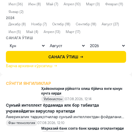
Июл (36)
Июн (8)
Май (7)
Апрел (10)
Март (3)
Феврал (11)
Январ (2)
2024
Декабр (8)
Ноябр (7)
Октябр (18)
Сентябр (18)
Август (27)
Июл (5)
Май (4)
Апрел (13)
Март (17)
САНАГА ЎТИШ
САНАГА ЎТИШ →
Барча архивни кўрсатиш →
СЎНГГИ ЯНГИЛИКЛАР
Ҳайвонларни рўйхатга олиш бўйича янги қонун
кучга кирди
Ўзбекистон
07.08.2026, 12:14
Сунъий интеллект ёрдамида илк бор табиатда
учрамайдиган вируслар яратилди
Америкалик тадқиқотчилар сунъий интеллектдан фойдаланиб
16 та вирус яратди. Бу кашфиёт янги ютуқларга умид уйғотиш
Фан-технология
07.08.2026, 12:10
билан бирга, ундан нотўғри мақсадда фойдаланиш борасидаги
Марказий банк сохта банк ҳақида огоҳлантирди