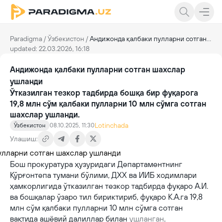
Paradigma
/
Ўзбекистон
/
Андижонда қалбаки пулларни сотган шахслар ушланди
updated: 22.03.2026, 16:18
Андижонда қалбаки пулларни сотган шахслар
ушланди
Ўтказилган тезкор тадбирда бошқа бир фуқарога
19,8 млн сўм қалбаки пулларни 10 млн сўмга сотган
шахслар ушланди.
Lotinchada
Ўзбекистон
08.10.2025, 11:30
Улашиш:
Бош прокуратура ҳузуридаги Департаментнинг
Қўрғонтепа тумани бўлими, ДХХ ва ИИБ ходимлари
ҳамкорлигида ўтказилган тезкор тадбирда фуқаро А.И.
ва бошқалар ўзаро тил бириктириб, фуқаро К.А.га 19,8
млн сўм қалбаки пулларни 10 млн сўмга сотган
вақтида ашёвий далиллар билан
ушланган
.