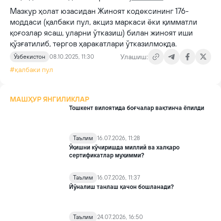
Мазкур ҳолат юзасидан Жиноят кодексининг 176-
моддаси (қалбаки пул, акциз маркаси ёки қимматли
қоғозлар ясаш, уларни ўтказиш) билан жиноят иши
қўзғатилиб, тергов ҳаракатлари ўтказилмоқда.
Улашиш:
Ўзбекистон
08.10.2025, 11:30
#қалбаки пул
МАШҲУР ЯНГИЛИКЛАР
Тошкент вилоятида боғчалар вақтинча ёпилди
Таълим
16.07.2026, 11:28
Ўқишни кўчиришда миллий ва халқаро
сертификатлар муҳимми?
Таълим
16.07.2026, 11:37
Йўналиш танлаш қачон бошланади?
Таълим
24.07.2026, 16:50