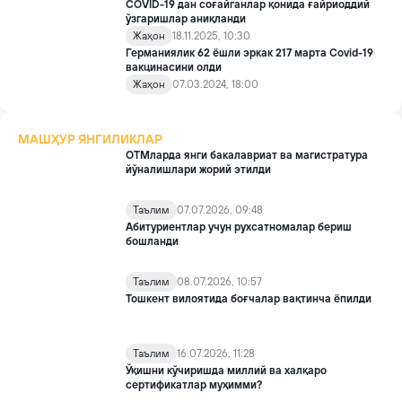
COVID-19 дан соғайганлар қонида ғайриоддий
ўзгаришлар аниқланди
Жаҳон
18.11.2025, 10:30
Германиялик 62 ёшли эркак 217 марта Covid-19
вакцинасини олди
Жаҳон
07.03.2024, 18:00
МАШҲУР ЯНГИЛИКЛАР
ОТМларда янги бакалавриат ва магистратура
йўналишлари жорий этилди
Таълим
07.07.2026, 09:48
Абитуриентлар учун рухсатномалар бериш
бошланди
Таълим
08.07.2026, 10:57
Тошкент вилоятида боғчалар вақтинча ёпилди
Таълим
16.07.2026, 11:28
Ўқишни кўчиришда миллий ва халқаро
сертификатлар муҳимми?