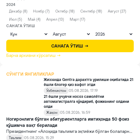
2024
Декабр (8)
Ноябр (7)
Октябр (18)
Сентябр (18)
Август (27)
Июл (5)
Май (4)
Апрел (13)
Март (17)
САНАГА ЎТИШ
САНАГА ЎТИШ →
Барча архивни кўрсатиш →
СЎНГГИ ЯНГИЛИКЛАР
Жиззахда Gentra дарахтга урилиши оқибатида 21
ёшли блогер қиз вафот этди
Ўзбекистон
05.08.2026, 17:19
21 ёшли учувчи носоз самолётни
автомагистралга қўндириб, фожианинг олдини
олди
Жаҳон
05.08.2026, 16:59
Ногиронлиги бўлган абитуриентларга имтиҳонда 50 фоиз
қўшимча вақт берилади
Президентнинг «Алоҳида таълимга эҳтиёжи бўлган болаларни
таълим ва ижтимоий хизматлар билан қамраб олиш тизимини
Таълим
05.08.2026, 15:29