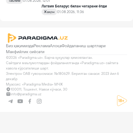
муассасалари талабалар турар жойларига жойлашиш учун
Таълим
01.08.2026, 12:01
аризалар қабули бошланди.
Латвия Беларус билан чегарани ёпди
Жаҳон
01.08.2026, 11:36
Биз ҳақимизда
Реклама
Алоқа
Фойдаланиш шартлари
Махфийлик сиёсати
©2026 «Paradigma.uz». Барча ҳуқуқлар ҳимояланган.

Сайтдаги маълумотлардан фойдаланилганда «Paradigma.uz» сайтига 
хавола кўрсатилиши шарт.

Электрон ОАВ гувоҳномаси: №180629. Берилган санаси: 2023 йил 6 
декабр

Муассис: «Paradigma Media» МЧЖ
100011, Тошкент, Навои кўчаси, 30
info@paradigma.uz