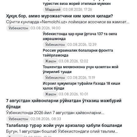
туристик виза жорий этилиши мумкин
Маданий
03.08.2026, 17:26
Ҳуқуқ бор, аммо мурожаатчини ким ҳимоя қилади?
Сўнгги кунларда «Nemolchi.uz» лойиҳаси асосчиси ва жамоат
фаоли Ирина Матвиенко билан боғлиқ воқеа жамоатчиликда
Ўзбекистон
03.08.2026, 14:00
кенг муҳокама қилинмоқда.
Ўзбекистонда ҳар куни ўртача 137 та оила
ажрашмоқда
Ўзбекистон
03.08.2026, 12:39
Россия украиналик болаларни фронтга
тайёрламоқда
Жаҳон
03.08.2026, 12:02
Тошкентда меҳмонхона учун қазилган жой
ўпирилиб тушди
Ўзбекистон
03.08.2026, 11:19
Исроил ҳужумлари туфайли Ғазода 18 киши
ҳалок бўлди
Жаҳон
03.08.2026, 10:01
7 августдан ҳайвонларни рўйхатдан ўтказиш мажбурий
бўлади
Ўзбекистонда 2026 йил 7 августдан ҳайвонларни
идентификация қилиш ва давлат рўйхатидан ўтказишнинг янги
Ўзбекистон
02.08.2026, 08:33
тартиби кучга киради.
Tалабалар турар жойи учун аризалар қабули бошланди
Бугун, 1 августдан бошлаб Ўзбекистондаги олий таълим