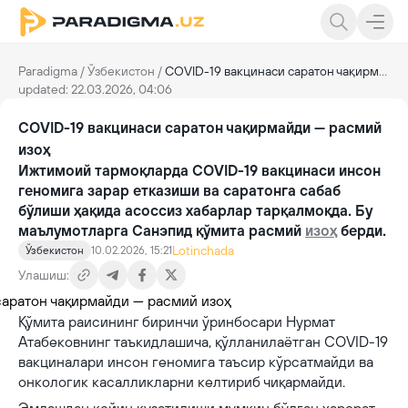
Paradigma
/
Ўзбекистон
/
COVID-19 вакцинаси саратон чақирмайди — расмий изоҳ
updated: 22.03.2026, 04:06
COVID-19 вакцинаси саратон чақирмайди — расмий
изоҳ
Ижтимоий тармоқларда COVID-19 вакцинаси инсон
геномига зарар етказиши ва саратонга сабаб
бўлиши ҳақида асоссиз хабарлар тарқалмоқда. Бу
маълумотларга Санэпид қўмита расмий
изоҳ
берди.
Lotinchada
Ўзбекистон
10.02.2026, 15:21
Улашиш:
Қўмита раисининг биринчи ўринбосари Нурмат
Атабековнинг таъкидлашича, қўлланилаётган COVID-19
вакциналари инсон геномига таъсир кўрсатмайди ва
онкологик касалликларни келтириб чиқармайди.