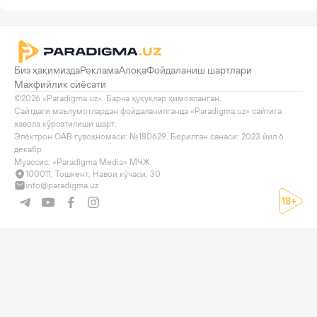
Биз ҳақимизда
Реклама
Алоқа
Фойдаланиш шартлари
Махфийлик сиёсати
©2026 «Paradigma.uz». Барча ҳуқуқлар ҳимояланган.

Сайтдаги маълумотлардан фойдаланилганда «Paradigma.uz» сайтига 
хавола кўрсатилиши шарт.

Электрон ОАВ гувоҳномаси: №180629. Берилган санаси: 2023 йил 6 
декабр

Муассис: «Paradigma Media» МЧЖ
100011, Тошкент, Навои кўчаси, 30
info@paradigma.uz