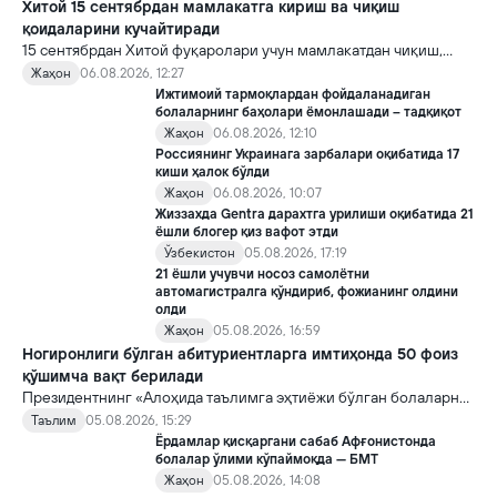
Хитой 15 сентябрдан мамлакатга кириш ва чиқиш
қоидаларини кучайтиради
15 сентябрдан Хитой фуқаролари учун мамлакатдан чиқиш,
хорижликлар учун эса Хитойга кириш тартиби бўйича янги
Жаҳон
06.08.2026, 12:27
қоидалар кучга киради.
Ижтимоий тармоқлардан фойдаланадиган
болаларнинг баҳолари ёмонлашади – тадқиқот
Жаҳон
06.08.2026, 12:10
Россиянинг Украинага зарбалари оқибатида 17
киши ҳалок бўлди
Жаҳон
06.08.2026, 10:07
Жиззахда Gentra дарахтга урилиши оқибатида 21
ёшли блогер қиз вафот этди
Ўзбекистон
05.08.2026, 17:19
21 ёшли учувчи носоз самолётни
автомагистралга қўндириб, фожианинг олдини
олди
Жаҳон
05.08.2026, 16:59
Ногиронлиги бўлган абитуриентларга имтиҳонда 50 фоиз
қўшимча вақт берилади
Президентнинг «Алоҳида таълимга эҳтиёжи бўлган болаларни
таълим ва ижтимоий хизматлар билан қамраб олиш тизимини
Таълим
05.08.2026, 15:29
такомиллаштириш бўйича қўшимча чора-тадбирлар
Ёрдамлар қисқаргани сабаб Афғонистонда
тўғрисида»ги қарори билан инклюзив таълим соҳасида қатор
болалар ўлими кўпаймоқда — БМТ
янги механизмлар жорий этилади.
Жаҳон
05.08.2026, 14:08