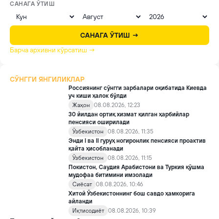
САНАГА ЎТИШ
САНАГА ЎТИШ →
Барча архивни кўрсатиш →
СЎНГГИ ЯНГИЛИКЛАР
Россиянинг сўнгги зарбалари оқибатида Киевда
уч киши ҳалок бўлди
Жаҳон
08.08.2026, 12:23
30 йилдан ортиқ хизмат қилган ҳарбийлар
пенсияси оширилади
Ўзбекистон
08.08.2026, 11:35
Энди I ва II гуруҳ ногиронлик пенсияси проактив
қайта ҳисобланади
Ўзбекистон
08.08.2026, 11:15
Покистон, Саудия Арабистони ва Туркия қўшма
мудофаа битимини имзолади
Сиёсат
08.08.2026, 10:46
Хитой Ўзбекистоннинг бош савдо ҳамкорига
айланди
Иқтисодиёт
08.08.2026, 10:39