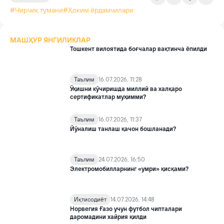
#Чирчиқ тумани
#Ҳоким ёрдамчилари
МАШҲУР ЯНГИЛИКЛАР
Тошкент вилоятида боғчалар вақтинча ёпилди
Таълим
16.07.2026, 11:28
Ўқишни кўчиришда миллий ва халқаро
сертификатлар муҳимми?
Таълим
16.07.2026, 11:37
Йўналиш танлаш қачон бошланади?
Таълим
24.07.2026, 16:50
Электромобилларнинг «умри» қисқами?
Иқтисодиёт
14.07.2026, 14:48
Норвегия Ғазо учун футбол чипталари
даромадини хайрия қилди