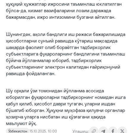
ҳуқуқий ҳужжатлар ижросини таъминлаш юклатилган
бўлса-да, хизмат вазифаларини лозим даражада
бажармасдан, ижро интизомини бузгани айтилган.
Шунингдек, аҳоли бандлиги иш режаси бажарилишида
ҳисоботларни сунъий равишда кўтариш мақсадида
шаҳарда фаолият олиб бораётган тадбиркорлик
субъектларига фуқароларнинг бандлигини таъминлаш
бўйича йўлланмалар юбориб, тадбиркорлик
субъектларининг электрон калитидан ғайриқонуний
равишда фойдаланган.
Шу орқали ўзи томонидан йўлланма асосида
юборилган фуқароларни тадбиркорнинг номидан ишга
қабул қилиб, ҳисобот даври тугагач, уларни ишдан
бўшатиб юборган. Ҳуқуқни муҳофаза қилувчи органлар
ҳозирча уларга нисбатан иш қўзғагани ҳақида
маълумот йўқ.
Улашиш:
Ўзбекистон
15.10.2025, 10:00