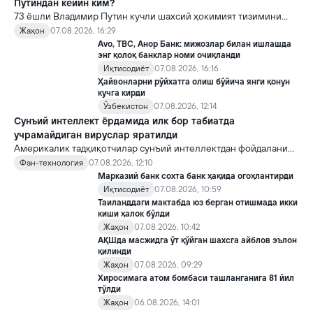
Путиндан кейин ким?
73 ёшли Владимир Путин кучли шахсий ҳокимият тизимини
яратди, аммо ундан кейин ким келиши ва ҳокимиятни
Жаҳон
07.08.2026, 16:29
топшириш механизми ҳали ноаниқ. Таҳлилчилар фикрича, бу
Avo, TBC, Анор Банк: мижозлар билан ишлашда
Кремлда ворислик жангига олиб келиши мумкин.
энг қолоқ банклар номи очиқланди
Иқтисодиёт
07.08.2026, 16:16
Ҳайвонларни рўйхатга олиш бўйича янги қонун
кучга кирди
Ўзбекистон
07.08.2026, 12:14
Сунъий интеллект ёрдамида илк бор табиатда
учрамайдиган вируслар яратилди
Америкалик тадқиқотчилар сунъий интеллектдан фойдаланиб
16 та вирус яратди. Бу кашфиёт янги ютуқларга умид уйғотиш
Фан-технология
07.08.2026, 12:10
билан бирга, ундан нотўғри мақсадда фойдаланиш борасидаги
Марказий банк сохта банк ҳақида огоҳлантирди
хавотирларни ҳам кучайтирмоқда.
Иқтисодиёт
07.08.2026, 10:59
Таиланддаги мактабда юз берган отишмада икки
киши ҳалок бўлди
Жаҳон
07.08.2026, 10:42
АҚШда масжидга ўт қўйган шахсга айблов эълон
қилинди
Жаҳон
07.08.2026, 09:29
Хиросимага атом бомбаси ташланганига 81 йил
тўлди
Жаҳон
06.08.2026, 14:01