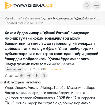
Paradigma
/
Ўзбекистон
/
Ҳоким ёрдамчилари “қўшиб ёзгани” аниқланди
updated: 22.03.2026, 13:22
Ҳоким ёрдамчилари “қўшиб ёзгани” аниқланди
Чирчиқ тумани ҳоким ёрдамчилари аҳоли
бандлигини таъминлашда ғайриқонуний ёллардан
фойдалангани маълум бўлди. Улар тадбиркорлик
субъектларининг электрон калитидан ғайриқонуний
ёллардан фойдаланган. Ҳоким ёрдамчиларига
шаҳар ҳокими интизомий
жазо берган.
Lotinchada
Ўзбекистон
15.10.2025, 10:00
Улашиш:
Улар, Ишонч, Адолат, Чинор, Ғалаба, Маданият, Шарқ,
Баҳор маҳаллаларидаги ҳоким ёрдамчиларига
ҳайфсан жазоси қўлланилган. 2025 йил 17 январдаги
ПҚ-12-сонли қарор ва соҳага оид бошқа норматив-