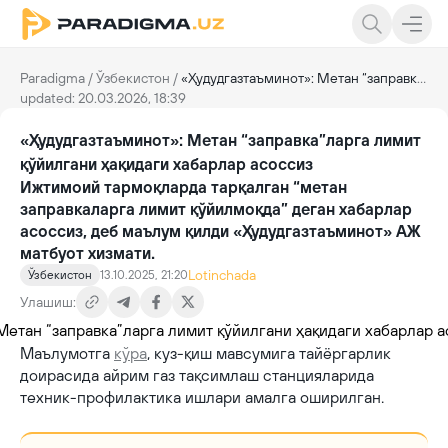
Paradigma
/
Ўзбекистон
/
«Ҳудудгазтаъминот»: Метан “заправка”ларга лимит қўйилгани ҳақидаги хабарлар асоссиз
updated: 20.03.2026, 18:39
«Ҳудудгазтаъминот»: Метан “заправка”ларга лимит
қўйилгани ҳақидаги хабарлар асоссиз
Ижтимоий тармоқларда тарқалган “метан
заправкаларга лимит қўйилмоқда” деган хабарлар
асоссиз, деб маълум қилди «Ҳудудгазтаъминот» АЖ
матбуот хизмати.
Lotinchada
Ўзбекистон
13.10.2025, 21:20
Улашиш:
Маълумотга
кўра
, куз-қиш мавсумига тайёргарлик
доирасида айрим газ тақсимлаш станцияларида
техник-профилактика ишлари амалга оширилган.