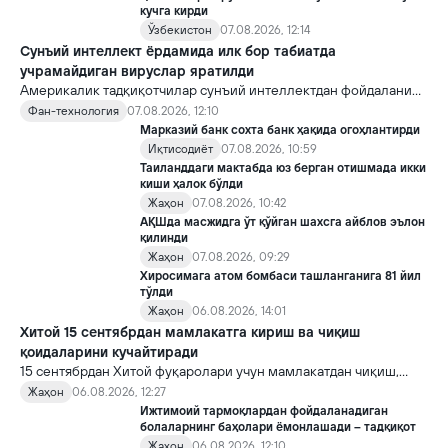
кучга кирди
Ўзбекистон
07.08.2026, 12:14
Сунъий интеллект ёрдамида илк бор табиатда
учрамайдиган вируслар яратилди
Америкалик тадқиқотчилар сунъий интеллектдан фойдаланиб
16 та вирус яратди. Бу кашфиёт янги ютуқларга умид уйғотиш
Фан-технология
07.08.2026, 12:10
билан бирга, ундан нотўғри мақсадда фойдаланиш борасидаги
Марказий банк сохта банк ҳақида огоҳлантирди
хавотирларни ҳам кучайтирмоқда.
Иқтисодиёт
07.08.2026, 10:59
Таиланддаги мактабда юз берган отишмада икки
киши ҳалок бўлди
Жаҳон
07.08.2026, 10:42
АҚШда масжидга ўт қўйган шахсга айблов эълон
қилинди
Жаҳон
07.08.2026, 09:29
Хиросимага атом бомбаси ташланганига 81 йил
тўлди
Жаҳон
06.08.2026, 14:01
Хитой 15 сентябрдан мамлакатга кириш ва чиқиш
қоидаларини кучайтиради
15 сентябрдан Хитой фуқаролари учун мамлакатдан чиқиш,
хорижликлар учун эса Хитойга кириш тартиби бўйича янги
Жаҳон
06.08.2026, 12:27
қоидалар кучга киради.
Ижтимоий тармоқлардан фойдаланадиган
болаларнинг баҳолари ёмонлашади – тадқиқот
Жаҳон
06.08.2026, 12:10