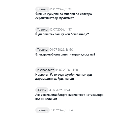
Таълим
16.07.2026, 11:28
Ўқишни кўчиришда миллий ва халқаро
сертификатлар муҳимми?
Таълим
16.07.2026, 11:37
Йўналиш танлаш қачон бошланади?
Таълим
24.07.2026, 16:50
Электромобилларнинг «умри» қисқами?
Иқтисодиёт
14.07.2026, 14:48
Норвегия Ғазо учун футбол чипталари
даромадини хайрия қилди
Жаҳон
14.07.2026, 11:24
Академик лицейларга кириш тест натижалари
эълон қилинди
Таълим
31.07.2026, 10:54