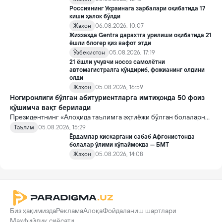
Россиянинг Украинага зарбалари оқибатида 17
киши ҳалок бўлди
Жаҳон
06.08.2026, 10:07
Жиззахда Gentra дарахтга урилиши оқибатида 21
ёшли блогер қиз вафот этди
Ўзбекистон
05.08.2026, 17:19
21 ёшли учувчи носоз самолётни
автомагистралга қўндириб, фожианинг олдини
олди
Жаҳон
05.08.2026, 16:59
Ногиронлиги бўлган абитуриентларга имтиҳонда 50 фоиз
қўшимча вақт берилади
Президентнинг «Алоҳида таълимга эҳтиёжи бўлган болаларни
таълим ва ижтимоий хизматлар билан қамраб олиш тизимини
Таълим
05.08.2026, 15:29
такомиллаштириш бўйича қўшимча чора-тадбирлар
Ёрдамлар қисқаргани сабаб Афғонистонда
тўғрисида»ги қарори билан инклюзив таълим соҳасида қатор
болалар ўлими кўпаймоқда — БМТ
янги механизмлар жорий этилади.
Жаҳон
05.08.2026, 14:08
Биз ҳақимизда
Реклама
Алоқа
Фойдаланиш шартлари
Махфийлик сиёсати