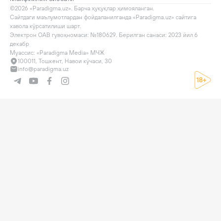
©2026 «Paradigma.uz». Барча ҳуқуқлар ҳимояланган.

Сайтдаги маълумотлардан фойдаланилганда «Paradigma.uz» сайтига 
хавола кўрсатилиши шарт.

Электрон ОАВ гувоҳномаси: №180629. Берилган санаси: 2023 йил 6 
декабр

Муассис: «Paradigma Media» МЧЖ
100011, Тошкент, Навои кўчаси, 30
info@paradigma.uz