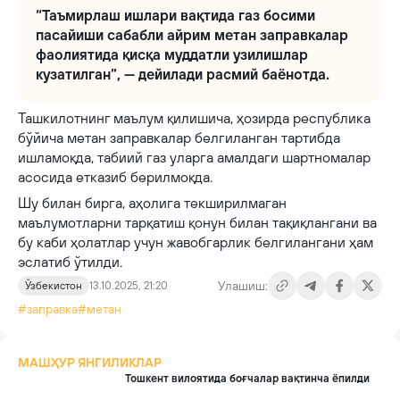
“Таъмирлаш ишлари вақтида газ босими
пасайиши сабабли айрим метан заправкалар
фаолиятида қисқа муддатли узилишлар
кузатилган”, — дейилади расмий баёнотда.
Ташкилотнинг маълум қилишича, ҳозирда республика
бўйича метан заправкалар белгиланган тартибда
ишламоқда, табиий газ уларга амалдаги шартномалар
асосида етказиб берилмоқда.
Шу билан бирга, аҳолига текширилмаган
маълумотларни тарқатиш қонун билан тақиқлангани ва
бу каби ҳолатлар учун жавобгарлик белгилангани ҳам
эслатиб ўтилди.
Улашиш:
Ўзбекистон
13.10.2025, 21:20
#заправка
#метан
МАШҲУР ЯНГИЛИКЛАР
Тошкент вилоятида боғчалар вақтинча ёпилди