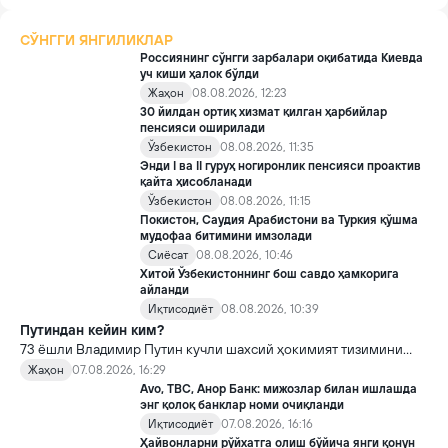
СЎНГГИ ЯНГИЛИКЛАР
Россиянинг сўнгги зарбалари оқибатида Киевда
уч киши ҳалок бўлди
Жаҳон
08.08.2026, 12:23
30 йилдан ортиқ хизмат қилган ҳарбийлар
пенсияси оширилади
Ўзбекистон
08.08.2026, 11:35
Энди I ва II гуруҳ ногиронлик пенсияси проактив
қайта ҳисобланади
Ўзбекистон
08.08.2026, 11:15
Покистон, Саудия Арабистони ва Туркия қўшма
мудофаа битимини имзолади
Сиёсат
08.08.2026, 10:46
Хитой Ўзбекистоннинг бош савдо ҳамкорига
айланди
Иқтисодиёт
08.08.2026, 10:39
Путиндан кейин ким?
73 ёшли Владимир Путин кучли шахсий ҳокимият тизимини
яратди, аммо ундан кейин ким келиши ва ҳокимиятни
Жаҳон
07.08.2026, 16:29
топшириш механизми ҳали ноаниқ. Таҳлилчилар фикрича, бу
Avo, TBC, Анор Банк: мижозлар билан ишлашда
Кремлда ворислик жангига олиб келиши мумкин.
энг қолоқ банклар номи очиқланди
Иқтисодиёт
07.08.2026, 16:16
Ҳайвонларни рўйхатга олиш бўйича янги қонун