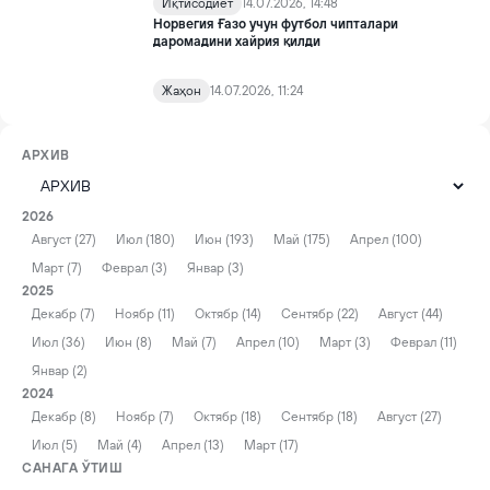
Иқтисодиёт
14.07.2026, 14:48
Норвегия Ғазо учун футбол чипталари
даромадини хайрия қилди
Жаҳон
14.07.2026, 11:24
АРХИВ
2026
Август (27)
Июл (180)
Июн (193)
Май (175)
Апрел (100)
Март (7)
Феврал (3)
Январ (3)
2025
Декабр (7)
Ноябр (11)
Октябр (14)
Сентябр (22)
Август (44)
Июл (36)
Июн (8)
Май (7)
Апрел (10)
Март (3)
Феврал (11)
Январ (2)
2024
Декабр (8)
Ноябр (7)
Октябр (18)
Сентябр (18)
Август (27)
Июл (5)
Май (4)
Апрел (13)
Март (17)
САНАГА ЎТИШ