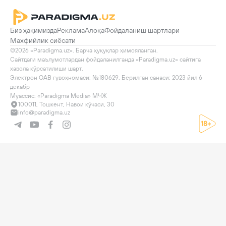
Биз ҳақимизда
Реклама
Алоқа
Фойдаланиш шартлари
Махфийлик сиёсати
©2026 «Paradigma.uz». Барча ҳуқуқлар ҳимояланган.

Сайтдаги маълумотлардан фойдаланилганда «Paradigma.uz» сайтига 
хавола кўрсатилиши шарт.

Электрон ОАВ гувоҳномаси: №180629. Берилган санаси: 2023 йил 6 
декабр

Муассис: «Paradigma Media» МЧЖ
100011, Тошкент, Навои кўчаси, 30
info@paradigma.uz