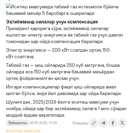
Эҳтиёжманд оилалар учун компенсация
Президент қарорига кўра, эҳтиёжманд оилалар
ишлатган электр энергияси ва табиий газ учун давлат
томонидан ҳар ойда компенсация берилади:
Электр энергияси — 200 кВт·соатдан ортиқ 150
кВт·соатгача;
Табиий газ — қиш ойларида 250 куб метргача, бошқа
ойларда эса 150 куб метргача баъзавий меъёрдан
ортиқ фойдаланилган қисми учун.
Илгари компенсациялар фақат қиш ойларида амал
қилган бўлса, энди йил давомида ҳар ойда берилади.
Шунингдек, 2025/2026 йилги иситиш мавсуми учун
ноябрь ойида ҳар бир эҳтиёжманд оилага 1 млн сўмдан
моддий ёрдам ажратилади.
Улашиш:
Ўзбекистон
30.10.2025, 17:05
#иситиш мавсуми