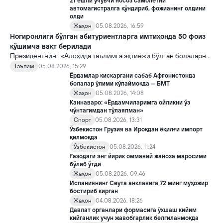
21 ёшли учувчи носоз самолётни
автомагистралга қўндириб, фожианинг олдини
олди
Жаҳон
05.08.2026, 16:59
Ногиронлиги бўлган абитуриентларга имтиҳонда 50 фоиз
қўшимча вақт берилади
Президентнинг «Алоҳида таълимга эҳтиёжи бўлган болаларни
таълим ва ижтимоий хизматлар билан қамраб олиш тизимини
Таълим
05.08.2026, 15:29
такомиллаштириш бўйича қўшимча чора-тадбирлар
Ёрдамлар қисқаргани сабаб Афғонистонда
тўғрисида»ги қарори билан инклюзив таълим соҳасида қатор
болалар ўлими кўпаймоқда — БМТ
янги механизмлар жорий этилади.
Жаҳон
05.08.2026, 14:08
Каннаваро: «Ёрдамчиларимга ойликни ўз
чўнтагимдан тўлаяпман»
Спорт
05.08.2026, 13:31
Ўзбекистон Грузия ва Ироқдан ёқилғи импорт
қилмоқда
Ўзбекистон
05.08.2026, 11:24
Ғазодаги энг йирик оммавий жаноза маросими
бўлиб ўтди
Жаҳон
05.08.2026, 09:46
Испаниянинг Сеута анклавига 72 минг муҳожир
бостириб кирган
Жаҳон
04.08.2026, 18:26
Давлат органлари формасига ўхшаш кийим
кийганлик учун жавобгарлик белгиланмоқда