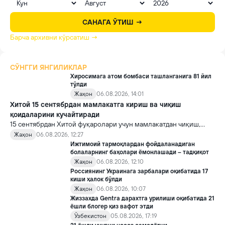
САНАГА ЎТИШ →
Барча архивни кўрсатиш →
СЎНГГИ ЯНГИЛИКЛАР
Хиросимага атом бомбаси ташланганига 81 йил
тўлди
Жаҳон
06.08.2026, 14:01
Хитой 15 сентябрдан мамлакатга кириш ва чиқиш
қоидаларини кучайтиради
15 сентябрдан Хитой фуқаролари учун мамлакатдан чиқиш,
хорижликлар учун эса Хитойга кириш тартиби бўйича янги
Жаҳон
06.08.2026, 12:27
қоидалар кучга киради.
Ижтимоий тармоқлардан фойдаланадиган
болаларнинг баҳолари ёмонлашади – тадқиқот
Жаҳон
06.08.2026, 12:10
Россиянинг Украинага зарбалари оқибатида 17
киши ҳалок бўлди
Жаҳон
06.08.2026, 10:07
Жиззахда Gentra дарахтга урилиши оқибатида 21
ёшли блогер қиз вафот этди
Ўзбекистон
05.08.2026, 17:19