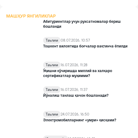
МАШҲУР ЯНГИЛИКЛАР
Абитуриентлар учун рухсатномалар бериш
бошланди
Таълим
08.07.2026, 10:57
Тошкент вилоятида боғчалар вақтинча ёпилди
Таълим
16.07.2026, 11:28
Ўқишни кўчиришда миллий ва халқаро
сертификатлар муҳимми?
Таълим
16.07.2026, 11:37
Йўналиш танлаш қачон бошланади?
Таълим
24.07.2026, 16:50
Электромобилларнинг «умри» қисқами?