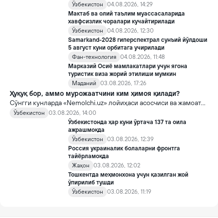
Ўзбекистон
04.08.2026, 14:29
Мактаб ва олий таълим муассасаларида
хавфсизлик чоралари кучайтирилади
Ўзбекистон
04.08.2026, 12:30
Samarkand-2028 гиперспектрал сунъий йўлдоши
5 август куни орбитага учирилади
Фан-технология
04.08.2026, 11:48
Марказий Осиё мамлакатлари учун ягона
туристик виза жорий этилиши мумкин
Маданий
03.08.2026, 17:26
Ҳуқуқ бор, аммо мурожаатчини ким ҳимоя қилади?
Сўнгги кунларда «Nemolchi.uz» лойиҳаси асосчиси ва жамоат
фаоли Ирина Матвиенко билан боғлиқ воқеа жамоатчиликда
Ўзбекистон
03.08.2026, 14:00
кенг муҳокама қилинмоқда.
Ўзбекистонда ҳар куни ўртача 137 та оила
ажрашмоқда
Ўзбекистон
03.08.2026, 12:39
Россия украиналик болаларни фронтга
тайёрламоқда
Жаҳон
03.08.2026, 12:02
Тошкентда меҳмонхона учун қазилган жой
ўпирилиб тушди
Ўзбекистон
03.08.2026, 11:19