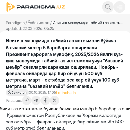
Paradigma
/
Ўзбекистон
/
Иситиш мавсумида табиий газ истеъмоли бўйича баъзавий меъёр 5 баробарга оширилади
updated: 22.03.2026, 06:25
Иситиш мавсумида табиий газ истеъмоли бўйича
баъзавий меъёр 5 баробарга оширилади
Президент қарорига мувофиқ, 2025/2026 йилги куз-
қиш мавсумида табиий газ истеъмоли учун “базавий
меъёр” сезиларли даражада оширилади. Ноябрь -
февраль ойларида ҳар бир ой учун 500 куб
метргача, март - октябрда эса ҳар ой учун 100 куб
метргача “базавий меъёр” белгиланди.
Lotinchada
Ўзбекистон
30.10.2025, 17:05
Улашиш:
Қорақалпоғистон Республикаси ва Хоразм вилоятида
эса октябрь — февраль ойларида бир ойлик меъёр 500
куб метр этиб белгиланади.