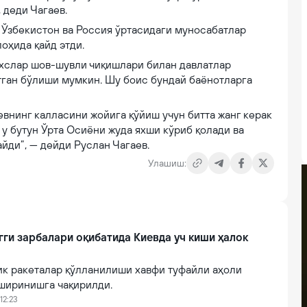
 деди Чагаев.
и Ўзбекистон ва Россия ўртасидаги муносабатлар
оҳида қайд этди.
ахслар шов-шувли чиқишлари билан давлатлар
тган бўлиши мумкин. Шу боис бундай баёнотларга
евнинг калласини жойига қўйиш учун битта жанг керак
 у бутун Ўрта Осиёни жуда яхши кўриб қолади ва
йди”, — дейди Руслан Чагаев.
Улашиш:
гги зарбалари оқибатида Киевда уч киши ҳалок
ик ракеталар қўлланилиши хавфи туфайли аҳоли
ширинишга чақирилди.
12:23