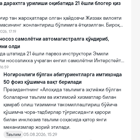
a дарахтга урилиши оқибатида 21 ёшли блогер қиз
ғир тан жароҳатлари олган ҳайдовчи Жиззах вилояти
масининг жонлантириш бўлимига ётқизилган. Бироқ
онидан кўрсатилган тиббий муолажаларга
026, 17:19
фот этган.
 носоз самолётни автомагистралга қўндириб,
ини олди
а штатида 21 ёшли парвоз инструктори Эмили
ли носозликка учраган енгил самолётни Интерстейт
алига муваффақиятли қўндириб, эҳтимолий йирик
16:59
ни олди.
Ногиронлиги бўлган абитуриентларга имтиҳонда
50 фоиз қўшимча вақт берилади
Президентнинг «Алоҳида таълимга эҳтиёжи бўлган
болаларни таълим ва ижтимоий хизматлар билан
қамраб олиш тизимини такомиллаштириш бўйича
қўшимча чора-тадбирлар тўғрисида»ги қарори
билан инклюзив таълим соҳасида қатор янги
механизмлар жорий этилади.
Таълим
05.08.2026, 15:29