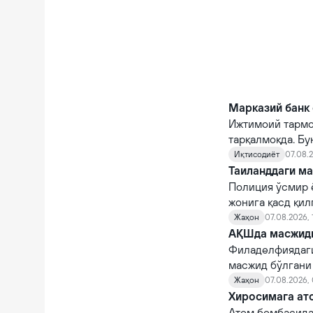
Марказий банк 
Ижтимоий тармо
тарқалмоқда. Бу
Иқтисодиёт
07.08.2
Таиланддаги ма
Полиция ўсмир 
жонига қасд қи
Жаҳон
07.08.2026, 
АҚШда масжидга
Филаделфиядаги
масжид бўлгани
Жаҳон
07.08.2026,
Хиросимага ато
Атом бомбасида