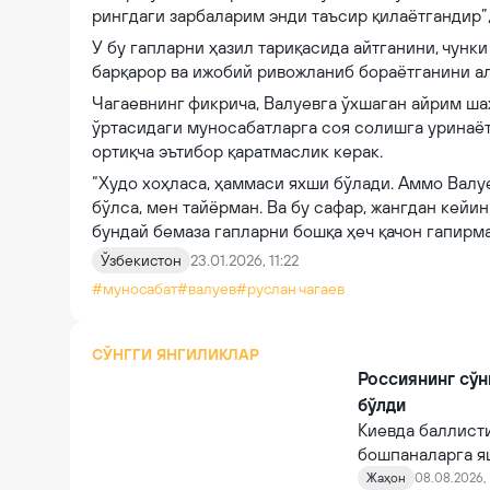
рингдаги зарбаларим энди таъсир қилаётгандир”,
У бу гапларни ҳазил тариқасида айтганини, чунк
барқарор ва ижобий ривожланиб бораётганини ал
Чагаевнинг фикрича, Валуевга ўхшаган айрим ш
ўртасидаги муносабатларга соя солишга уринаё
ортиқча эътибор қаратмаслик керак.
“Худо хоҳласа, ҳаммаси яхши бўлади. Аммо Валу
бўлса, мен тайёрман. Ва бу сафар, жангдан кейин
бундай бемаза гапларни бошқа ҳеч қачон гапирма
Ўзбекистон
23.01.2026, 11:22
#муносабат
#валуев
#руслан чагаев
СЎНГГИ ЯНГИЛИКЛАР
Россиянинг сўн
бўлди
Киевда баллист
бошпаналарга я
Жаҳон
08.08.2026, 