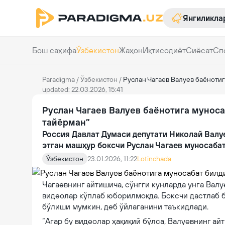
Янгиликла
Бош саҳифа
Ўзбекистон
Жаҳон
Иқтисодиёт
Сиёсат
Сп
Paradigma
/
Ўзбекистон
/
Руслан Чагаев Валуев баёнотига
updated: 22.03.2026, 15:41
Руслан Чагаев Валуев баёнотига муносаб
тайёрман”
Россия Давлат Думаси депутати Николай Валу
этган машҳур боксчи Руслан Чагаев муносабат
Ўзбекистон
23.01.2026, 11:22
Lotinchada
Чагаевнинг айтишича, сўнгги кунларда унга Валу
видеолар кўплаб юборилмоқда. Боксчи дастлаб 
бўлиши мумкин, деб ўйлаганини таъкидлади.
“Агар бу видеолар ҳақиқий бўлса, Валуевнинг айт