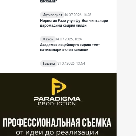
қисқами?
Иқтисодиёт
14.07.2026, 14:48
Норвегия Ғазо учун футбол чипталари
даромадини хайрия қилди
Жаҳон
14.07.2026, 11:24
Академик лицейларга кириш тест
натижалари эълон қилинди
Таълим
31.07.2026, 10:54