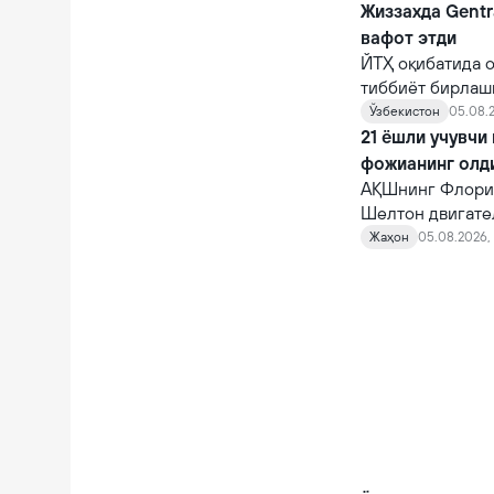
Жиззахда Gentr
вафот этди
ЙТҲ оқибатида о
тиббиёт бирлаш
шифокорлар том
Ўзбекистон
05.08.2
қарамасдан, у ва
21 ёшли учувчи
фожианинг олд
АҚШнинг Флорид
Шелтон двигате
10 автомагистр
Жаҳон
05.08.2026, 
фожианинг олди