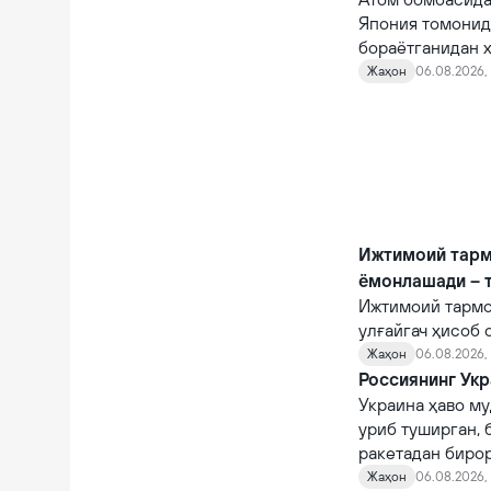
Япония томонид
бораётганидан х
Жаҳон
06.08.2026, 
Ижтимоий тарм
ёмонлашади – 
Ижтимоий тармо
улғайгач ҳисоб 
қийналишади.
Жаҳон
06.08.2026, 
Россиянинг Укр
Украина ҳаво му
уриб туширган, 
ракетадан бирор
Жаҳон
06.08.2026,