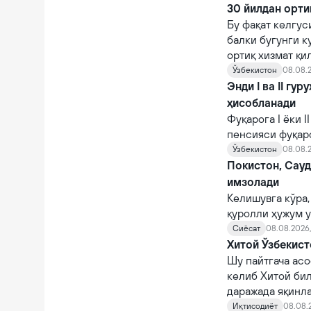
30 йилдан орти
Бу фақат келгус
балки бугунги к
ортиқ хизмат қи
Ўзбекистон
08.08.2
Энди I ва II гу
ҳисобланади
Фуқарога I ёки 
пенсияси фуқар
тайинланади.
Ўзбекистон
08.08.2
Покистон, Сау
имзолади
Келишувга кўра,
қуролли ҳужум у
Сиёсат
08.08.2026,
Хитой Ўзбекист
Шу пайтгача асо
келиб Хитой би
даражада яқинл
Иқтисодиёт
08.08.