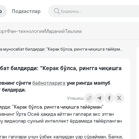
р
Подкастлар
орт
Фан-технология
Маданий
Таълим
 муносабат билдирди: “Керак бўлса, рингга чиқишга тайёрман”
ат билдирди: “Керак бўлса, рингга чиқишга
евнинг сўнгги
баёнотларига
уни рингда мағлуб
 билдирди.
Улашиш:
евнинг Ўрта Осиё ҳақида айтган гаплари акс этган
бу видеолар сунъий интеллект ёрдамида тайёрланган
ган гаплари учун ўзбек халқидан узр сўрайман. Балки,