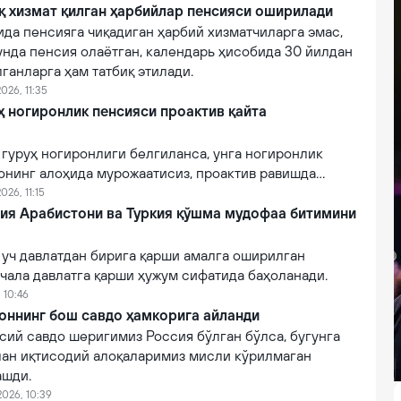
қ хизмат қилган ҳарбийлар пенсияси оширилади
ида пенсияга чиқадиган ҳарбий хизматчиларга эмас,
унда пенсия олаётган, календарь ҳисобида 30 йилдан
лганларга ҳам татбиқ этилади.
026, 11:35
руҳ ногиронлик пенсияси проактив қайта
II гуруҳ ногиронлиги белгиланса, унга ногиронлик
онинг алоҳида мурожаатисиз, проактив равишда
026, 11:15
дия Арабистони ва Туркия қўшма мудофаа битимини
 уч давлатдан бирига қарши амалга оширилган
чала давлатга қарши ҳужум сифатида баҳоланади.
 10:46
оннинг бош савдо ҳамкорига айланди
сий савдо шеригимиз Россия бўлган бўлса, бугунга
лан иқтисодий алоқаларимиз мисли кўрилмаган
ашди.
2026, 10:39