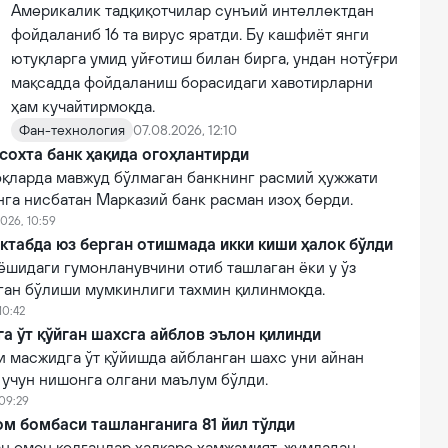
Америкалик тадқиқотчилар сунъий интеллектдан
фойдаланиб 16 та вирус яратди. Бу кашфиёт янги
ютуқларга умид уйғотиш билан бирга, ундан нотўғри
мақсадда фойдаланиш борасидаги хавотирларни
ҳам кучайтирмоқда.
Фан-технология
07.08.2026, 12:10
сохта банк ҳақида огоҳлантирди
қларда мавжуд бўлмаган банкнинг расмий ҳужжати
нга нисбатан Марказий банк расман изоҳ берди.
026, 10:59
ктабда юз берган отишмада икки киши ҳалок бўлди
ёшидаги гумонланувчини отиб ташлаган ёки у ўз
лган бўлиши мумкинлиги тахмин қилинмоқда.
10:42
 ўт қўйган шахсга айблов эълон қилинди
 масжидга ўт қўйишда айбланган шахс уни айнан
 учун нишонга олгани маълум бўлди.
 09:29
м бомбаси ташланганига 81 йил тўлди
н омон қолганлар халқаро ҳамжамият, жумладан,