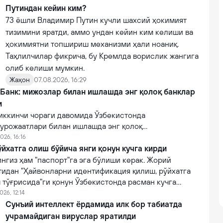
Путиндан кейин ким?
73 ёшли Владимир Путин кучли шахсий ҳокимият
тизимини яратди, аммо ундан кейин ким келиши ва
ҳокимиятни топшириш механизми ҳали ноаниқ.
Таҳлилчилар фикрича, бу Кремлда ворислик жангига
олиб келиши мумкин.
Жаҳон
07.08.2026, 16:29
 Банк: мижозлар билан ишлашда энг қолоқ банклар
и
иккинчи чораги давомида Ўзбекистонда
урожаатлари билан ишлашда энг қолоқ
эга 10 та тижорий банклар рўйхати очиқланган.
026, 16:16
йхатга олиш бўйича янги қонун кучга кирди
нгиз ҳам "паспорт"га эга бўлиши керак. Жорий
тидан "Ҳайвонларни идентификация қилиш, рўйхатга
 тўғрисида"ги қонун Ўзбекистонда расман кучга
026, 12:14
Сунъий интеллект ёрдамида илк бор табиатда
учрамайдиган вируслар яратилди