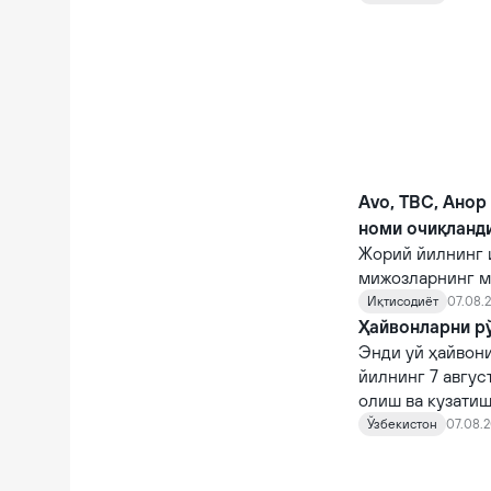
Avo, TBC, Анор
номи очиқланд
Жорий йилнинг 
мижозларнинг м
кўрсаткичларга 
Иқтисодиёт
07.08.2
Ҳайвонларни рў
Энди уй ҳайвони
йилнинг 7 авгус
олиш ва кузатиш
кирди.
Ўзбекистон
07.08.2