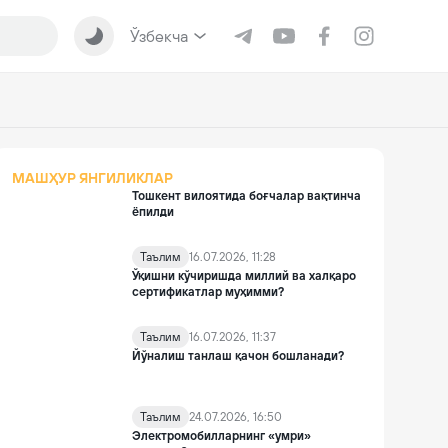
Ўзбекча
МАШҲУР ЯНГИЛИКЛАР
Тошкент вилоятида боғчалар вақтинча
ёпилди
Таълим
16.07.2026, 11:28
Ўқишни кўчиришда миллий ва халқаро
сертификатлар муҳимми?
Таълим
16.07.2026, 11:37
Йўналиш танлаш қачон бошланади?
Таълим
24.07.2026, 16:50
Электромобилларнинг «умри»