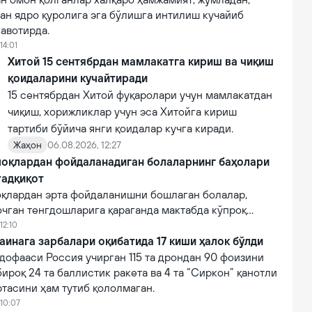
ан ядро қуролига эга бўлишга интилиш кучайиб
авотирда.
14:01
Хитой 15 сентябрдан мамлакатга кириш ва чиқиш
қоидаларини кучайтиради
15 сентябрдан Хитой фуқаролари учун мамлакатдан
чиқиш, хорижликлар учун эса Хитойга кириш
тартиби бўйича янги қоидалар кучга киради.
Жаҳон
06.08.2026, 12:27
оқлардан фойдаланадиган болаларнинг баҳолари
тадқиқот
қлардан эрта фойдаланишни бошлаган болалар,
очган тенгдошларига қараганда мактабда кўпроқ
12:10
аинага зарбалари оқибатида 17 киши ҳалок бўлди
дофааси Россия учирган 115 та дрондан 90 фоизини
бироқ 24 та баллистик ракета ва 4 та “Сиркон” қанотли
тасини ҳам тутиб қололмаган.
 10:07