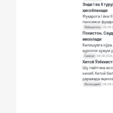
Энди I ва II гу
ҳисобланади
Фуқарога I ёки 
пенсияси фуқар
тайинланади.
Ўзбекистон
08.08.2
Покистон, Сау
имзолади
Келишувга кўра,
қуролли ҳужум у
Сиёсат
08.08.2026,
Хитой Ўзбекист
Шу пайтгача асо
келиб Хитой би
даражада яқинл
Иқтисодиёт
08.08.