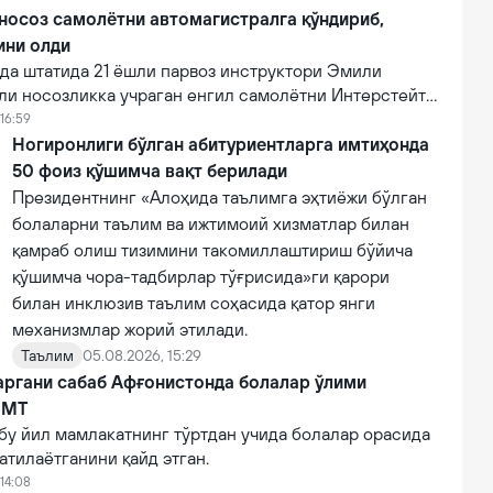
фот этган.
 носоз самолётни автомагистралга қўндириб,
ини олди
а штатида 21 ёшли парвоз инструктори Эмили
ли носозликка учраган енгил самолётни Интерстейт
алига муваффақиятли қўндириб, эҳтимолий йирик
16:59
ни олди.
Ногиронлиги бўлган абитуриентларга имтиҳонда
50 фоиз қўшимча вақт берилади
Президентнинг «Алоҳида таълимга эҳтиёжи бўлган
болаларни таълим ва ижтимоий хизматлар билан
қамраб олиш тизимини такомиллаштириш бўйича
қўшимча чора-тадбирлар тўғрисида»ги қарори
билан инклюзив таълим соҳасида қатор янги
механизмлар жорий этилади.
Таълим
05.08.2026, 15:29
аргани сабаб Афғонистонда болалар ўлими
БМТ
бу йил мамлакатнинг тўртдан учида болалар орасида
атилаётганини қайд этган.
14:08