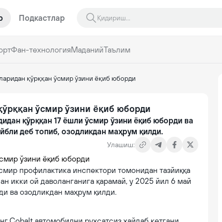
р
Подкастлар
орт
Фан-технология
Маданий
Таълим
ларидан қўрққан ўсмир ўзини ёқиб юборди
қўрққан ўсмир ўзини ёқиб юборди
идан қўрққан 17 ёшли ўсмир ўзини ёқиб юборди ва
айбли деб топиб, озодликдан маҳрум қилди.
Улашиш:
ўсмир профилактика инспектори томонидан тазйиққа
ан икки ой даволанганига қарамай, у 2025 йил 6 май
ди ва озодликдан маҳрум қилди.
нг Cobalt автомобилни рухсатсиз ҳайдаб кетгани