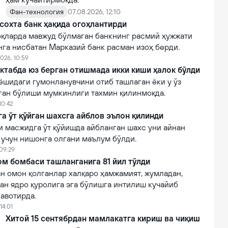
Фан-технология
07.08.2026, 12:10
сохта банк ҳақида огоҳлантирди
қларда мавжуд бўлмаган банкнинг расмий ҳужжати
нга нисбатан Марказий банк расман изоҳ берди.
026, 10:59
ктабда юз берган отишмада икки киши ҳалок бўлди
ёшидаги гумонланувчини отиб ташлаган ёки у ўз
лган бўлиши мумкинлиги тахмин қилинмоқда.
10:42
 ўт қўйган шахсга айблов эълон қилинди
 масжидга ўт қўйишда айбланган шахс уни айнан
 учун нишонга олгани маълум бўлди.
 09:29
м бомбаси ташланганига 81 йил тўлди
н омон қолганлар халқаро ҳамжамият, жумладан,
ан ядро қуролига эга бўлишга интилиш кучайиб
авотирда.
14:01
Хитой 15 сентябрдан мамлакатга кириш ва чиқиш