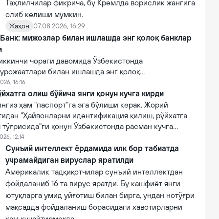
Таҳлилчилар фикрича, бу Кремлда ворислик жангига
олиб келиши мумкин.
Жаҳон
07.08.2026, 16:29
 Банк: мижозлар билан ишлашда энг қолоқ банклар
и
иккинчи чораги давомида Ўзбекистонда
урожаатлари билан ишлашда энг қолоқ
эга 10 та тижорий банклар рўйхати очиқланган.
026, 16:16
йхатга олиш бўйича янги қонун кучга кирди
нгиз ҳам "паспорт"га эга бўлиши керак. Жорий
тидан "Ҳайвонларни идентификация қилиш, рўйхатга
 тўғрисида"ги қонун Ўзбекистонда расман кучга
026, 12:14
Сунъий интеллект ёрдамида илк бор табиатда
учрамайдиган вируслар яратилди
Америкалик тадқиқотчилар сунъий интеллектдан
фойдаланиб 16 та вирус яратди. Бу кашфиёт янги
ютуқларга умид уйғотиш билан бирга, ундан нотўғри
мақсадда фойдаланиш борасидаги хавотирларни
ҳам кучайтирмоқда.