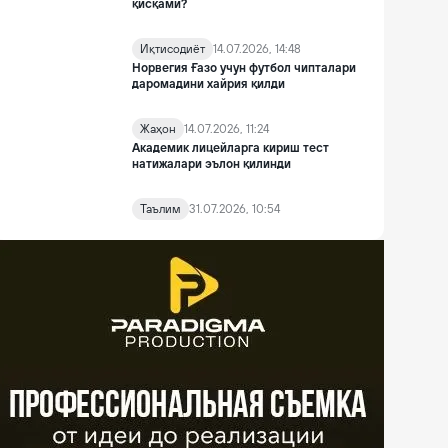
қисқами?
Иқтисодиёт
14.07.2026, 14:48
Норвегия Ғазо учун футбол чипталари
даромадини хайрия қилди
Жаҳон
14.07.2026, 11:24
Академик лицейларга кириш тест
натижалари эълон қилинди
Таълим
31.07.2026, 10:54