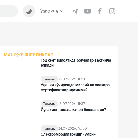
Ўзбекча
МАШҲУР ЯНГИЛИКЛАР
Тошкент вилоятида боғчалар вақтинча
ёпилди
Таълим
16.07.2026, 11:28
Ўқишни кўчиришда миллий ва халқаро
сертификатлар муҳимми?
Таълим
16.07.2026, 11:37
Йўналиш танлаш қачон бошланади?
Таълим
24.07.2026, 16:50
Электромобилларнинг «умри»