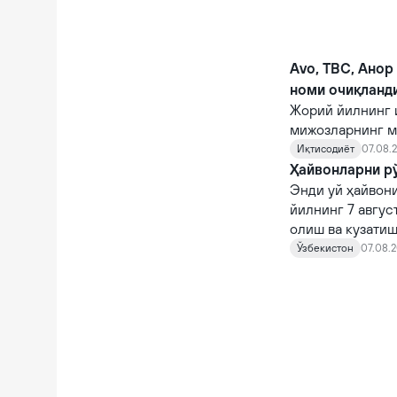
Avo, TBC, Анор
номи очиқланд
Жорий йилнинг 
мижозларнинг м
кўрсаткичларга 
Иқтисодиёт
07.08.2
Ҳайвонларни рў
Энди уй ҳайвони
йилнинг 7 авгус
олиш ва кузатиш
кирди.
Ўзбекистон
07.08.2