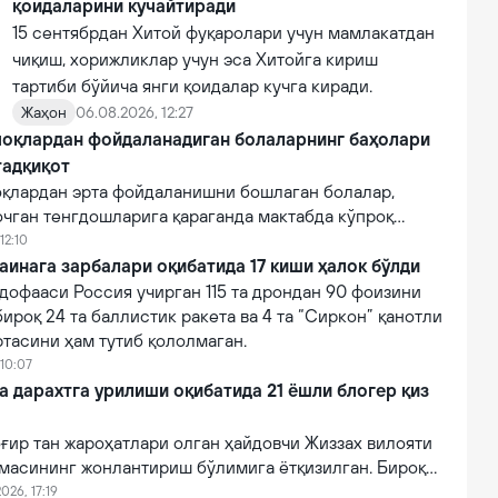
қоидаларини кучайтиради
15 сентябрдан Хитой фуқаролари учун мамлакатдан
чиқиш, хорижликлар учун эса Хитойга кириш
тартиби бўйича янги қоидалар кучга киради.
Жаҳон
06.08.2026, 12:27
оқлардан фойдаланадиган болаларнинг баҳолари
тадқиқот
қлардан эрта фойдаланишни бошлаган болалар,
очган тенгдошларига қараганда мактабда кўпроқ
12:10
аинага зарбалари оқибатида 17 киши ҳалок бўлди
дофааси Россия учирган 115 та дрондан 90 фоизини
бироқ 24 та баллистик ракета ва 4 та “Сиркон” қанотли
тасини ҳам тутиб қололмаган.
 10:07
a дарахтга урилиши оқибатида 21 ёшли блогер қиз
ғир тан жароҳатлари олган ҳайдовчи Жиззах вилояти
масининг жонлантириш бўлимига ётқизилган. Бироқ
онидан кўрсатилган тиббий муолажаларга
026, 17:19