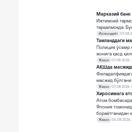
Марказий банк 
Ижтимоий тармо
тарқалмоқда. Бу
Иқтисодиёт
07.08.2
Таиланддаги ма
Полиция ўсмир 
жонига қасд қи
Жаҳон
07.08.2026, 
АҚШда масжидга
Филаделфиядаги
масжид бўлгани
Жаҳон
07.08.2026,
Хиросимага ато
Атом бомбасида
Япония томонид
бораётганидан х
Жаҳон
06.08.2026, 