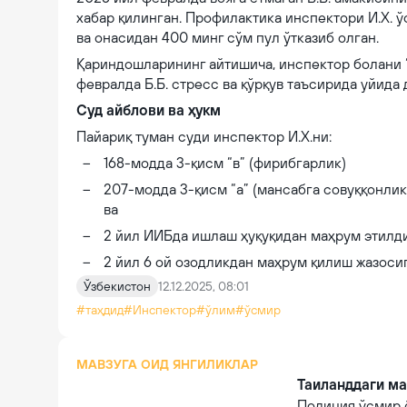
хабар қилинган. Профилактика инспектори И.Х. ў
ва онасидан 400 минг сўм пул ўтказиб олган.
Қариндошларининг айтишича, инспектор болани “
февралда Б.Б. стресс ва қўрқув таъсирида уйида
Суд айблови ва ҳукм
Пайариқ туман суди инспектор И.Х.ни:
168-модда 3-қисм “в” (фирибгарлик)
207-модда 3-қисм “а” (мансабга совуққонли
ва
2 йил ИИБда ишлаш ҳуқуқидан маҳрум этилди
2 йил 6 ой озодликдан маҳрум қилиш жазосиг
Ўзбекистон
12.12.2025, 08:01
#таҳдид
#Инспектор
#ўлим
#ўсмир
МАВЗУГА ОИД ЯНГИЛИКЛАР
Таиланддаги ма
Полиция ўсмир 