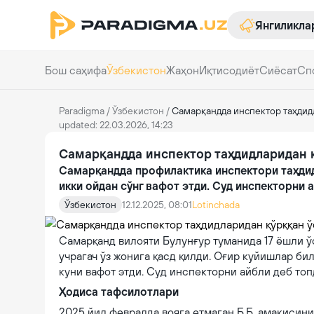
Янгиликла
Бош саҳифа
Ўзбекистон
Жаҳон
Иқтисодиёт
Сиёсат
Сп
Paradigma
/
Ўзбекистон
/
Самарқандда инспектор таҳдид
updated: 22.03.2026, 14:23
Самарқандда инспектор таҳдидларидан 
Самарқандда профилактика инспектори таҳдид
икки ойдан сўнг вафот этди. Суд инспекторни 
Ўзбекистон
12.12.2025, 08:01
Lotinchada
Самарқанд вилояти Булунғур туманида 17 ёшли 
учрагач ўз жонига қасд қилди. Оғир куйишлар бил
куни вафот этди. Суд инспекторни айбли деб топ
Ҳодиса тафсилотлари
2025 йил февралда вояга етмаган Б.Б. амакисини