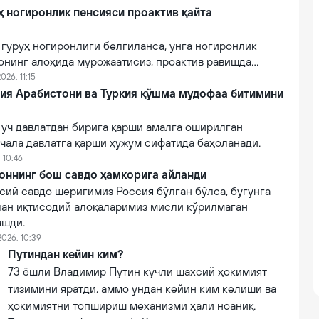
руҳ ногиронлик пенсияси проактив қайта
II гуруҳ ногиронлиги белгиланса, унга ногиронлик
онинг алоҳида мурожаатисиз, проактив равишда
026, 11:15
дия Арабистони ва Туркия қўшма мудофаа битимини
 уч давлатдан бирига қарши амалга оширилган
чала давлатга қарши ҳужум сифатида баҳоланади.
 10:46
оннинг бош савдо ҳамкорига айланди
сий савдо шеригимиз Россия бўлган бўлса, бугунга
лан иқтисодий алоқаларимиз мисли кўрилмаган
ашди.
2026, 10:39
Путиндан кейин ким?
73 ёшли Владимир Путин кучли шахсий ҳокимият
тизимини яратди, аммо ундан кейин ким келиши ва
ҳокимиятни топшириш механизми ҳали ноаниқ.