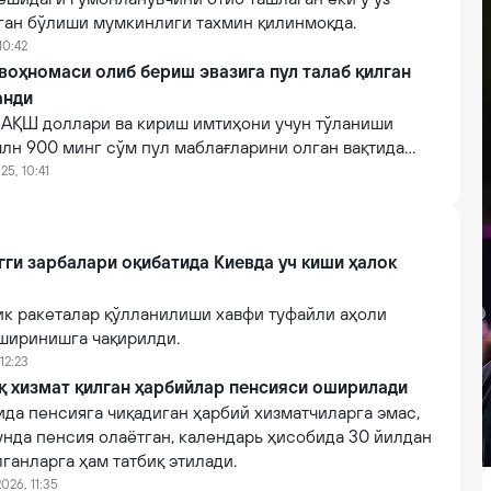
лган бўлиши мумкинлиги тахмин қилинмоқда.
10:42
воҳномаси олиб бериш эвазига пул талаб қилган
анди
 АҚШ доллари ва кириш имтиҳони учун тўланиши
млн 900 минг сўм пул маблағларини олган вақтида
р билан ушланди.
25, 10:41
гги зарбалари оқибатида Киевда уч киши ҳалок
ик ракеталар қўлланилиши хавфи туфайли аҳоли
ширинишга чақирилди.
12:23
қ хизмат қилган ҳарбийлар пенсияси оширилади
ида пенсияга чиқадиган ҳарбий хизматчиларга эмас,
унда пенсия олаётган, календарь ҳисобида 30 йилдан
лганларга ҳам татбиқ этилади.
026, 11:35