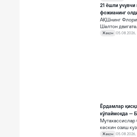
қарамасдан, у ва
21 ёшли учувчи
фожианинг олд
АҚШнинг Флорид
Шелтон двигате
10 автомагистр
Жаҳон
05.08.2026, 
фожианинг олди
Ёрдамлар қисқ
кўпаймоқда — 
Мутахассислар 
кескин озиш куз
Жаҳон
05.08.2026, 