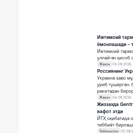
Ижтимоий тарм
ёмонлашади – 
Ижтимоий тармо
улғайгач ҳисоб 
қийналишади.
Жаҳон
06.08.2026, 
Россиянинг Укр
Украина ҳаво му
уриб туширган, 
ракетадан бирор
Жаҳон
06.08.2026,
Жиззахда Gentr
вафот этди
ЙТҲ оқибатида о
тиббиёт бирлаш
шифокорлар том
Ўзбекистон
05.08.2