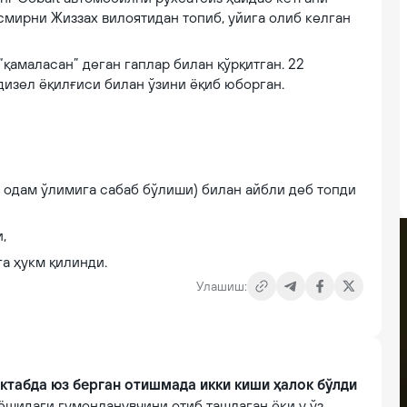
смирни Жиззах вилоятидан топиб, уйига олиб келган
қамаласан” деган гаплар билан қўрқитган. 22
 дизел ёқилғиси билан ўзини ёқиб юборган.
к одам ўлимига сабаб бўлиши) билан айбли деб топди
,
а ҳукм қилинди.
Улашиш:
ктабда юз берган отишмада икки киши ҳалок бўлди
ёшидаги гумонланувчини отиб ташлаган ёки у ўз