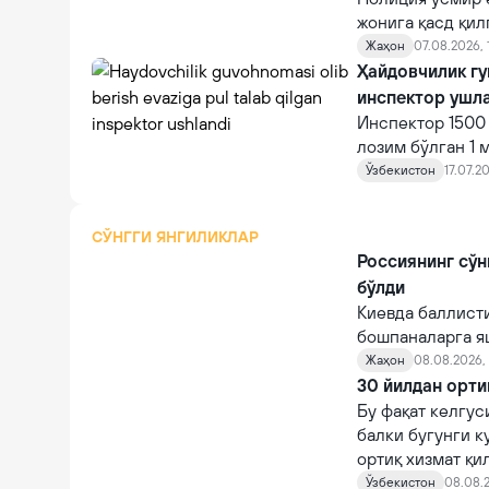
жонига қасд қи
Жаҳон
07.08.2026, 
Ҳайдовчилик гу
инспектор ушл
Инспектор 1500
лозим бўлган 1 
ашёвий далилла
Ўзбекистон
17.07.20
СЎНГГИ ЯНГИЛИКЛАР
Россиянинг сўн
бўлди
Киевда баллист
бошпаналарга я
Жаҳон
08.08.2026, 
30 йилдан орти
Бу фақат келгус
балки бугунги к
ортиқ хизмат қи
Ўзбекистон
08.08.2