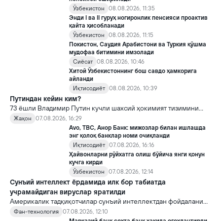
Ўзбекистон
08.08.2026, 11:35
Энди I ва II гуруҳ ногиронлик пенсияси проактив
қайта ҳисобланади
Ўзбекистон
08.08.2026, 11:15
Покистон, Саудия Арабистони ва Туркия қўшма
мудофаа битимини имзолади
Сиёсат
08.08.2026, 10:46
Хитой Ўзбекистоннинг бош савдо ҳамкорига
айланди
Иқтисодиёт
08.08.2026, 10:39
Путиндан кейин ким?
73 ёшли Владимир Путин кучли шахсий ҳокимият тизимини
яратди, аммо ундан кейин ким келиши ва ҳокимиятни
Жаҳон
07.08.2026, 16:29
топшириш механизми ҳали ноаниқ. Таҳлилчилар фикрича, бу
Avo, TBC, Анор Банк: мижозлар билан ишлашда
Кремлда ворислик жангига олиб келиши мумкин.
энг қолоқ банклар номи очиқланди
Иқтисодиёт
07.08.2026, 16:16
Ҳайвонларни рўйхатга олиш бўйича янги қонун
кучга кирди
Ўзбекистон
07.08.2026, 12:14
Сунъий интеллект ёрдамида илк бор табиатда
учрамайдиган вируслар яратилди
Америкалик тадқиқотчилар сунъий интеллектдан фойдаланиб
16 та вирус яратди. Бу кашфиёт янги ютуқларга умид уйғотиш
Фан-технология
07.08.2026, 12:10
билан бирга, ундан нотўғри мақсадда фойдаланиш борасидаги