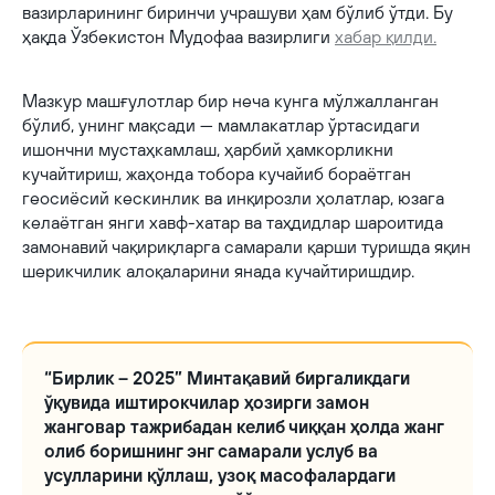
вазирларининг биринчи учрашуви ҳам бўлиб ўтди. Бу
ҳақда Ўзбекистон Мудофаа вазирлиги
хабар қилди.
Мазкур машғулотлар бир неча кунга мўлжалланган
бўлиб, унинг мақсади — мамлакатлар ўртасидаги
ишончни мустаҳкамлаш, ҳарбий ҳамкорликни
кучайтириш, жаҳонда тобора кучайиб бораётган
геосиёсий кескинлик ва инқирозли ҳолатлар, юзага
келаётган янги хавф-хатар ва таҳдидлар шароитида
замонавий чақириқларга самарали қарши туришда яқин
шерикчилик алоқаларини янада кучайтиришдир.
“Бирлик – 2025” Минтақавий биргаликдаги
ўқувида иштирокчилар ҳозирги замон
жанговар тажрибадан келиб чиққан ҳолда жанг
олиб боришнинг энг самарали услуб ва
усулларини қўллаш, узоқ масофалардаги