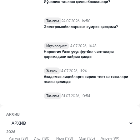
Йўналиш танлаш қачон бошланади?
Таълим
24.07.2026, 16:50
Электромобилларнинг «умри» қисқами?
Иқтисодиёт
14.07.2026, 14:48
Норвегия Ғазо учун футбол чипталари
даромадини хайрия қилди
Жаҳон
14.07.2026, 11:24
Академик лицейларга кириш тест натижалари
эълон қилинди
Таълим
31.07.2026, 10:54
АРХИВ
2026
Август (39)
Июл (180)
Июн (193)
Май (175)
Апрел (99)