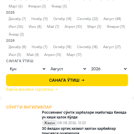
Март (6)
Феврал (3)
Январ (3)
2025
Декабр (7)
Ноябр (11)
Октябр (14)
Сентябр (22)
Август (44)
Июл (36)
Июн (8)
Май (7)
Апрел (10)
Март (3)
Феврал (11)
Январ (2)
2024
Декабр (8)
Ноябр (7)
Октябр (18)
Сентябр (18)
Август (27)
Июл (5)
Май (4)
Апрел (13)
Март (17)
САНАГА ЎТИШ
САНАГА ЎТИШ →
Барча архивни кўрсатиш →
СЎНГГИ ЯНГИЛИКЛАР
Россиянинг сўнгги зарбалари оқибатида Киевда
уч киши ҳалок бўлди
Жаҳон
08.08.2026, 12:23
30 йилдан ортиқ хизмат қилган ҳарбийлар
пенсияси оширилади