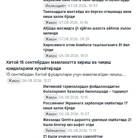
Марказий банк сохта банк ҳақида огоҳлантирди
хавотирларни ҳам кучайтирмоқда.
Иқтисодиёт
07.08.2026, 10:59
Таиланддаги мактабда юз берган отишмада икки
киши ҳалок бўлди
Жаҳон
07.08.2026, 10:42
АҚШда масжидга ўт қўйган шахсга айблов эълон
қилинди
Жаҳон
07.08.2026, 09:29
Хиросимага атом бомбаси ташланганига 81 йил
тўлди
Жаҳон
06.08.2026, 14:01
Хитой 15 сентябрдан мамлакатга кириш ва чиқиш
қоидаларини кучайтиради
15 сентябрдан Хитой фуқаролари учун мамлакатдан чиқиш,
хорижликлар учун эса Хитойга кириш тартиби бўйича янги
Жаҳон
06.08.2026, 12:27
қоидалар кучга киради.
Ижтимоий тармоқлардан фойдаланадиган
болаларнинг баҳолари ёмонлашади – тадқиқот
Жаҳон
06.08.2026, 12:10
Россиянинг Украинага зарбалари оқибатида 17
киши ҳалок бўлди
Жаҳон
06.08.2026, 10:07
Жиззахда Gentra дарахтга урилиши оқибатида 21
ёшли блогер қиз вафот этди
Ўзбекистон
05.08.2026, 17:19
21 ёшли учувчи носоз самолётни