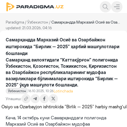
Paradigma
/
Ўзбекистон
/
Самарқандда Марказий Осиё ва Озарбайжон иштирокида “Бирлик — 2025” ҳарбий машғулотлари бошланди
updated: 21.03.2026, 04:16
Самарқандда Марказий Осиё ва Озарбайжон
иштирокида “Бирлик — 2025” ҳарбий машғулотлари
бошланди
Самарқанд вилоятидаги “Каттақўрғон” полигонида
Ўзбекистон, Қозоғистон, Тожикистон, Қирғизистон
ва Озарбайжон республикаларининг мудофаа
вазирликлари бўлинмалари иштирокида “Бирлик —
2025” ўқув машғулоти бошланди.
Lotinchada
Ўзбекистон
16.10.2025, 10:26
Улашиш:
Кеча, 14 октябрь куни Самарқанддаги полигонда
Марказий Осиё ва Озарбайжон мудофаа