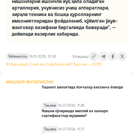
нишонларни ишончли йўқ қила оладиган
артиллерия, учувчисиз учиш аппаратлари,
зирҳли техника ва бошқа қуролларнинг
имкониятларидан фойдаланиб, қўйилган ўқув-
жанговар вазифани биргаликда бажаради”, —
дейилади вазирлик хабарида.
Улашиш:
Ўзбекистон
16.10.2025, 10:26
#Марказий Осиё ва Озарбайжон
#“Бирлик — 2025”
МАШҲУР ЯНГИЛИКЛАР
Тошкент вилоятида боғчалар вақтинча ёпилди
Таълим
16.07.2026, 11:28
Ўқишни кўчиришда миллий ва халқаро
сертификатлар муҳимми?
Таълим
16.07.2026, 11:37