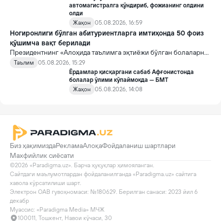
автомагистралга қўндириб, фожианинг олдини
олди
Жаҳон
05.08.2026, 16:59
Ногиронлиги бўлган абитуриентларга имтиҳонда 50 фоиз
қўшимча вақт берилади
Президентнинг «Алоҳида таълимга эҳтиёжи бўлган болаларни
таълим ва ижтимоий хизматлар билан қамраб олиш тизимини
Таълим
05.08.2026, 15:29
такомиллаштириш бўйича қўшимча чора-тадбирлар
Ёрдамлар қисқаргани сабаб Афғонистонда
тўғрисида»ги қарори билан инклюзив таълим соҳасида қатор
болалар ўлими кўпаймоқда — БМТ
янги механизмлар жорий этилади.
Жаҳон
05.08.2026, 14:08
Биз ҳақимизда
Реклама
Алоқа
Фойдаланиш шартлари
Махфийлик сиёсати
©2026 «Paradigma.uz». Барча ҳуқуқлар ҳимояланган.

Сайтдаги маълумотлардан фойдаланилганда «Paradigma.uz» сайтига 
хавола кўрсатилиши шарт.

Электрон ОАВ гувоҳномаси: №180629. Берилган санаси: 2023 йил 6 
декабр

Муассис: «Paradigma Media» МЧЖ
100011, Тошкент, Навои кўчаси, 30