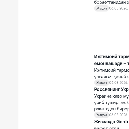
бораётганидан х
Жаҳон
06.08.2026, 
Ижтимоий тарм
ёмонлашади – 
Ижтимоий тармо
улғайгач ҳисоб 
қийналишади.
Жаҳон
06.08.2026, 
Россиянинг Укр
Украина ҳаво му
уриб туширган, 
ракетадан бирор
Жаҳон
06.08.2026,
Жиззахда Gentr
вафот этди