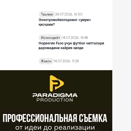
Таълим
24.07.2026, 16:50
Электромобилларнинг «умри»
қисқами?
Иқтисодиёт
14.07.2026, 14:48
Норвегия Ғазо учун футбол чипталари
даромадини хайрия қилди
Жаҳон
14.07.2026, 11:24