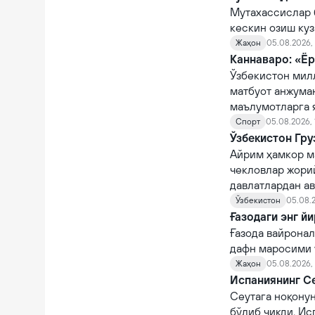
Мутахассислар 
кескин озиш куз
Жаҳон
05.08.2026, 
Каннаваро: «Ёр
Ўзбекистон мил
матбуот анжума
маълумотларга 
Спорт
05.08.2026, 
Ўзбекистон Гру
Айрим ҳамкор м
чекловлар жорий
давлатлардан а
Ўзбекистон
05.08.2
Ғазодаги энг й
Ғазода вайронал
дафн маросими ў
Жаҳон
05.08.2026,
Испаниянинг Се
Сеутага ноқону
бўлиб чиқди. Ис