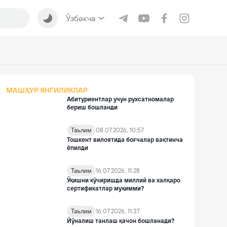
Ўзбекча
МАШҲУР ЯНГИЛИКЛАР
Абитуриентлар учун рухсатномалар
бериш бошланди
Таълим
08.07.2026, 10:57
Тошкент вилоятида боғчалар вақтинча
ёпилди
Таълим
16.07.2026, 11:28
Ўқишни кўчиришда миллий ва халқаро
сертификатлар муҳимми?
Таълим
16.07.2026, 11:37
Йўналиш танлаш қачон бошланади?