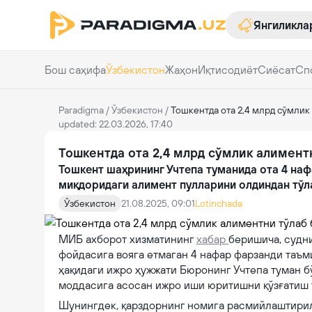
Янгиликла
Бош саҳифа
Ўзбекистон
Жаҳон
Иқтисодиёт
Сиёсат
Сп
Paradigma
/
Ўзбекистон
/
Тошкентда ота 2,4 млрд сўмлик
updated: 22.03.2026, 17:40
Тошкентда ота 2,4 млрд сўмлик алимент
Тошкент шаҳрининг Учтепа туманида ота 4 наф
миқдоридаги алимент пулларини олдиндан тўл
Ўзбекистон
21.08.2025, 09:01
Lotinchada
МИБ ахборот хизматининг
хабар
беришича, судни
фойдасига вояга етмаган 4 нафар фарзанди таъ
ҳақидаги ижро ҳужжати Бюронинг Учтепа туман б
моддасига асосан ижро иши юритишни қўзғатиш т
Шунингдек, қарздорнинг номига расмийлаштири