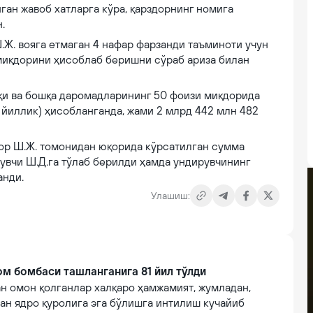
ан жавоб хатларга кўра, қарздорнинг номига
.
.Ж. вояга етмаган 4 нафар фарзанди таъминоти учун
 миқдорини ҳисоблаб беришни сўраб ариза билан
қи ва бошқа даромадларининг 50 фоизи миқдорида
16 йиллик) ҳисобланганда, жами 2 млрд 442 млн 482
дор Ш.Ж. томонидан юқорида кўрсатилган сумма
увчи Ш.Д.га тўлаб берилди ҳамда ундирувчининг
анди.
Улашиш:
м бомбаси ташланганига 81 йил тўлди
н омон қолганлар халқаро ҳамжамият, жумладан,
ан ядро қуролига эга бўлишга интилиш кучайиб