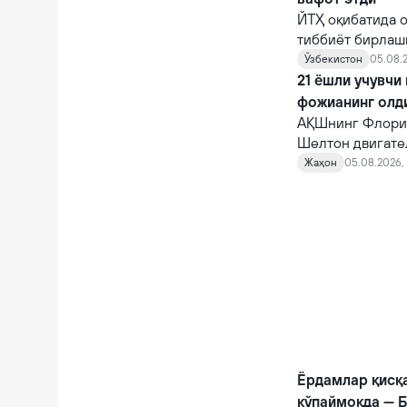
ЙТҲ оқибатида о
тиббиёт бирлаш
шифокорлар том
Ўзбекистон
05.08.2
қарамасдан, у ва
21 ёшли учувчи
фожианинг олд
АҚШнинг Флорид
Шелтон двигате
10 автомагистр
Жаҳон
05.08.2026, 
фожианинг олди
Ёрдамлар қисқ
кўпаймоқда — 