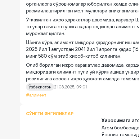
органларга сўровномалар юборилган ҳамда олинг
расмийлаштирилган мол-мулклари аниқланмаган
Ўтказилган ижро ҳаракатлар давомида, қарздор Ш
то улар вояга етгунига қадар олдиндан алимент
мурожаат қилган.
Шунга кўра, алимент миқдори қарздорнинг иш ҳа
2025 йил 1 августдан 2041 йил 1 апрелга қадар (
минг 580 сўм этиб ҳисоб-китоб қилинган.
Олиб борилган ижро ҳаракатлар давомида, қарз
миқдоридаги алимент пули уй кўринишида ундир
розилигига асосан ижро ҳужжати амалда тамомл
Ўзбекистон
21.08.2025, 09:01
#алимент
СЎНГГИ ЯНГИЛИКЛАР
Хиросимага ато
Атом бомбасида
Япония томонид