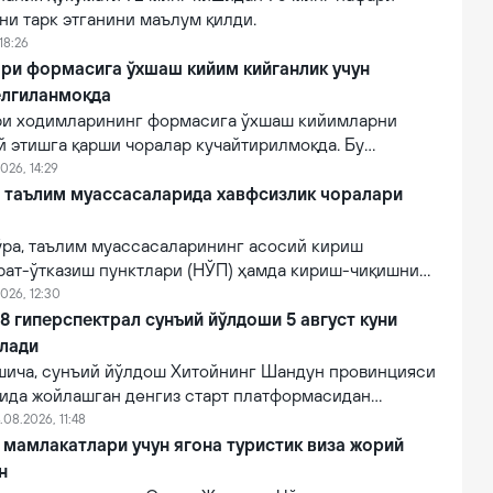
ни тарк этганини маълум қилди.
18:26
ри формасига ўхшаш кийим кийганлик учун
елгиланмоқда
ри ходимларининг формасига ўхшаш кийимларни
й этишга қарши чоралар кучайтирилмоқда. Бу
лғитиш ва давлат органлари номидан ишончнинг
026, 14:29
линишини олдини олишга қаратилган.
й таълим муассасаларида хавфсизлик чоралари
ўра, таълим муассасаларининг асосий кириш
рат-ўтказиш пунктлари (НЎП) ҳамда кириш-чиқишни
 электрон тизимлар ўрнатилади.
026, 12:30
 гиперспектрал сунъий йўлдоши 5 август куни
илади
ича, сунъий йўлдош Хитойнинг Шандун провинцияси
нида жойлашган денгиз старт платформасидан
мпанияси томонидан Lampung-1 йўлдоши билан бирга
.08.2026, 11:48
и.
мамлакатлари учун ягона туристик виза жорий
н