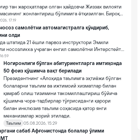
ғир тан жароҳатлари олган ҳайдовчи Жиззах вилояти
масининг жонлантириш бўлимига ётқизилган. Бироқ
онидан кўрсатилган тиббий муолажаларга
026, 17:19
фот этган.
 носоз самолётни автомагистралга қўндириб,
ини олди
а штатида 21 ёшли парвоз инструктори Эмили
ли носозликка учраган енгил самолётни Интерстейт
алига муваффақиятли қўндириб, эҳтимолий йирик
16:59
ни олди.
Ногиронлиги бўлган абитуриентларга имтиҳонда
50 фоиз қўшимча вақт берилади
Президентнинг «Алоҳида таълимга эҳтиёжи бўлган
болаларни таълим ва ижтимоий хизматлар билан
қамраб олиш тизимини такомиллаштириш бўйича
қўшимча чора-тадбирлар тўғрисида»ги қарори
билан инклюзив таълим соҳасида қатор янги
механизмлар жорий этилади.
Таълим
05.08.2026, 15:29
аргани сабаб Афғонистонда болалар ўлими
БМТ