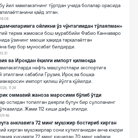
бу йил мамлакатнинг тўртдан учида болалар орасида
атилаётганини қайд этган.
14:08
дамчиларимга ойликни ўз чўнтагимдан тўлаяпман»
лий терма жамоаси бош мураббийи Фабио Каннаваро
нида ўзининг маоши ҳақида тарқалаётган
яна бир бор муносабат билдирди.
13:31
зия ва Ироқдан ёқилғи импорт қилмоқда
амлакатларда нефть маҳсулотлари экспортига
 этилгани сабабли Грузия, Ироқ ва бошқа
виакеросин импорт қилиш йўлга қўйилди.
026, 11:24
ирик оммавий жаноза маросими бўлиб ўтди
ар остидан топилган деярли бутун бир сулоланинг
тказилди. Жами 112 киши дафн этилди.
 09:46
ута анклавига 72 минг муҳожир бостириб кирган
ний кирган муҳожирлар сони кутилганидан анча юқори
пания ҳукумати 72 минг кишидан 70 минг нафари