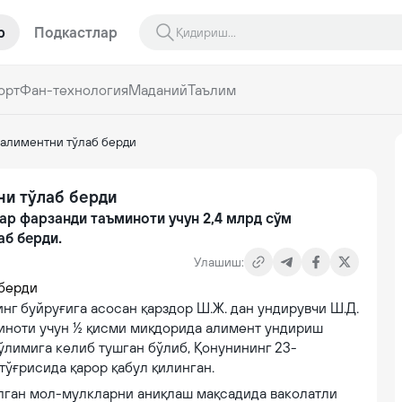
р
Подкастлар
орт
Фан-технология
Маданий
Таълим
 алиментни тўлаб берди
ни тўлаб берди
ар фарзанди таъминоти учун 2,4 млрд сўм
аб берди.
Улашиш:
нг буйруғига асосан қарздор Ш.Ж. дан ундирувчи Ш.Д.
миноти учун ½ қисми миқдорида алимент ундириш
ўлимига келиб тушган бўлиб, Қонунининг 23-
ўғрисида қарор қабул қилинган.
лган мол-мулкларни аниқлаш мақсадида ваколатли