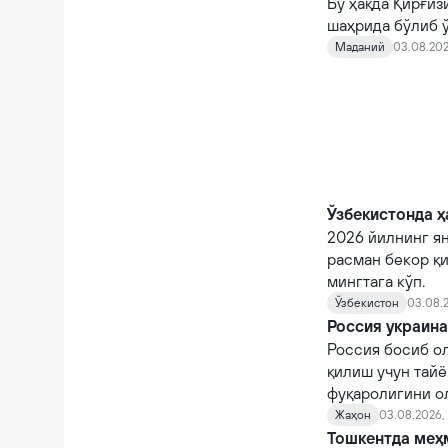
Бу ҳақда Қирғи
шаҳрида бўлиб 
норасмий учраш
Маданий
03.08.202
Ўзбекистонда ҳ
2026 йилнинг я
расман бекор қи
мингтага кўп.
Ўзбекистон
03.08.2
Россия украин
Россия босиб о
қилиш учун тайё
фуқаролигини ол
заҳоти ҳарбий х
Жаҳон
03.08.2026, 
Тошкентда меҳм