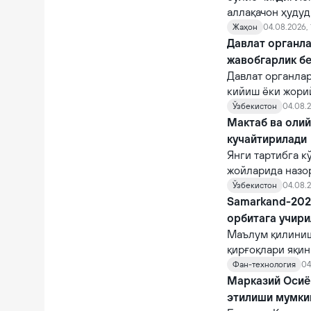
аллақачон ҳудуд
Жаҳон
04.08.2026, 
Давлат органла
жавобгарлик б
Давлат органла
кийиш ёки жори
фуқароларни ча
Ўзбекистон
04.08.2
суиистеъмол қи
Мактаб ва оли
кучайтирилади
Янги тартибга к
жойларида назо
назорат қилувчи
Ўзбекистон
04.08.2
Samarkand-2028
орбитага учир
Маълум қилиниш
қирғоқлари яқи
STAR.VISION ко
Фан-технология
04
фазога учирилад
Марказий Осиё 
этилиши мумки