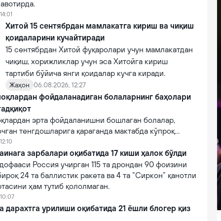
авотирда.
14:01
Хитой 15 сентябрдан мамлакатга кириш ва чиқиш
қоидаларини кучайтиради
15 сентябрдан Хитой фуқаролари учун мамлакатдан
чиқиш, хорижликлар учун эса Хитойга кириш
тартиби бўйича янги қоидалар кучга киради.
Жаҳон
06.08.2026, 12:27
оқлардан фойдаланадиган болаларнинг баҳолари
тадқиқот
қлардан эрта фойдаланишни бошлаган болалар,
очган тенгдошларига қараганда мактабда кўпроқ
12:10
аинага зарбалари оқибатида 17 киши ҳалок бўлди
дофааси Россия учирган 115 та дрондан 90 фоизини
бироқ 24 та баллистик ракета ва 4 та “Сиркон” қанотли
тасини ҳам тутиб қололмаган.
 10:07
a дарахтга урилиши оқибатида 21 ёшли блогер қиз