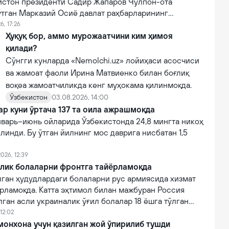
зистон президенти Садир Жапаров Чўлпон-ота
ўтган Марказий Осиё давлат раҳбарларининг
увида маълум қилди.
6, 17:26
Ҳуқуқ бор, аммо мурожаатчини ким ҳимоя
қилади?
Сўнгги кунларда «Nemolchi.uz» лойиҳаси асосчиси
ва жамоат фаоли Ирина Матвиенко билан боғлиқ
воқеа жамоатчиликда кенг муҳокама қилинмоқда.
Ўзбекистон
03.08.2026, 14:00
ар куни ўртача 137 та оила ажрашмоқда
нварь–июнь ойларида Ўзбекистонда 24,8 мингта никоҳ
линди. Бу ўтган йилнинг мос даврига нисбатан 1,5
026, 12:39
алик болаларни фронтга тайёрламоқда
лган ҳудудлардаги болаларни рус армиясида хизмат
рламоқда. Катта эҳтимол билан мажбуран Россия
ган асли украиналик ўғил болалар 18 ёшга тўлган
изматга чақирилади.
12:02
онхона учун қазилган жой ўпирилиб тушди