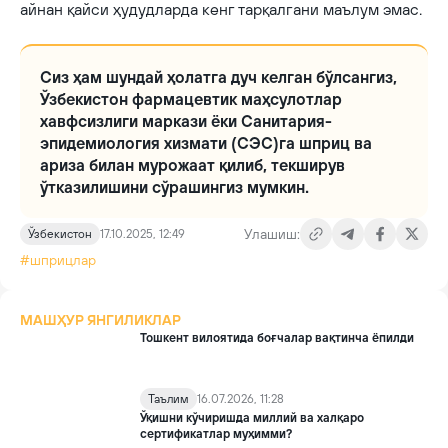
айнан қайси ҳудудларда кенг тарқалгани маълум эмас.
Сиз ҳам шундай ҳолатга дуч келган бўлсангиз,
Ўзбекистон фармацевтик маҳсулотлар
хавфсизлиги маркази ёки Санитария-
эпидемиология хизмати (СЭС)га шприц ва
ариза билан мурожаат қилиб, текширув
ўтказилишини сўрашингиз мумкин.
Улашиш:
Ўзбекистон
17.10.2025, 12:49
#шприцлар
МАШҲУР ЯНГИЛИКЛАР
Тошкент вилоятида боғчалар вақтинча ёпилди
Таълим
16.07.2026, 11:28
Ўқишни кўчиришда миллий ва халқаро
сертификатлар муҳимми?