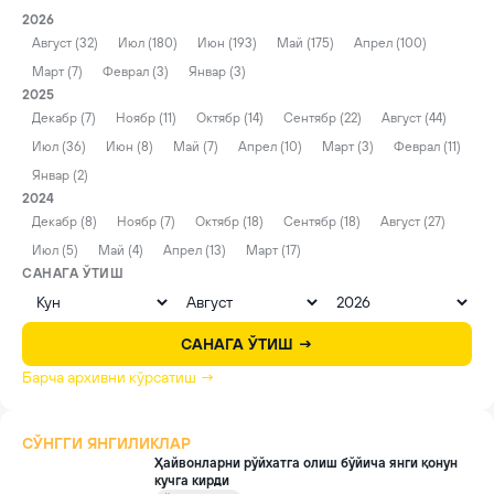
2026
Август (32)
Июл (180)
Июн (193)
Май (175)
Апрел (100)
Март (7)
Феврал (3)
Январ (3)
2025
Декабр (7)
Ноябр (11)
Октябр (14)
Сентябр (22)
Август (44)
Июл (36)
Июн (8)
Май (7)
Апрел (10)
Март (3)
Феврал (11)
Январ (2)
2024
Декабр (8)
Ноябр (7)
Октябр (18)
Сентябр (18)
Август (27)
Июл (5)
Май (4)
Апрел (13)
Март (17)
САНАГА ЎТИШ
САНАГА ЎТИШ →
Барча архивни кўрсатиш →
СЎНГГИ ЯНГИЛИКЛАР
Ҳайвонларни рўйхатга олиш бўйича янги қонун
кучга кирди