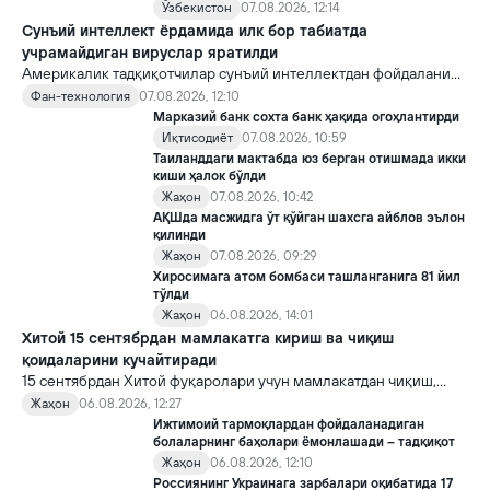
Ўзбекистон
07.08.2026, 12:14
Сунъий интеллект ёрдамида илк бор табиатда
учрамайдиган вируслар яратилди
Америкалик тадқиқотчилар сунъий интеллектдан фойдаланиб
16 та вирус яратди. Бу кашфиёт янги ютуқларга умид уйғотиш
Фан-технология
07.08.2026, 12:10
билан бирга, ундан нотўғри мақсадда фойдаланиш борасидаги
Марказий банк сохта банк ҳақида огоҳлантирди
хавотирларни ҳам кучайтирмоқда.
Иқтисодиёт
07.08.2026, 10:59
Таиланддаги мактабда юз берган отишмада икки
киши ҳалок бўлди
Жаҳон
07.08.2026, 10:42
АҚШда масжидга ўт қўйган шахсга айблов эълон
қилинди
Жаҳон
07.08.2026, 09:29
Хиросимага атом бомбаси ташланганига 81 йил
тўлди
Жаҳон
06.08.2026, 14:01
Хитой 15 сентябрдан мамлакатга кириш ва чиқиш
қоидаларини кучайтиради
15 сентябрдан Хитой фуқаролари учун мамлакатдан чиқиш,
хорижликлар учун эса Хитойга кириш тартиби бўйича янги
Жаҳон
06.08.2026, 12:27
қоидалар кучга киради.
Ижтимоий тармоқлардан фойдаланадиган
болаларнинг баҳолари ёмонлашади – тадқиқот
Жаҳон
06.08.2026, 12:10
Россиянинг Украинага зарбалари оқибатида 17