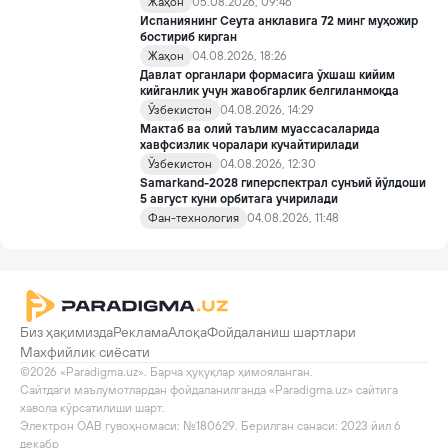
Жаҳон
05.08.2026, 09:46
Испаниянинг Сеута анклавига 72 минг муҳожир
бостириб кирган
Жаҳон
04.08.2026, 18:26
Давлат органлари формасига ўхшаш кийим
кийганлик учун жавобгарлик белгиланмоқда
Ўзбекистон
04.08.2026, 14:29
Мактаб ва олий таълим муассасаларида
хавфсизлик чоралари кучайтирилади
Ўзбекистон
04.08.2026, 12:30
Samarkand-2028 гиперспектрал сунъий йўлдоши
5 август куни орбитага учирилади
Фан-технология
04.08.2026, 11:48
Биз ҳақимизда
Реклама
Алоқа
Фойдаланиш шартлари
Махфийлик сиёсати
©2026 «Paradigma.uz». Барча ҳуқуқлар ҳимояланган.

Сайтдаги маълумотлардан фойдаланилганда «Paradigma.uz» сайтига 
хавола кўрсатилиши шарт.

Электрон ОАВ гувоҳномаси: №180629. Берилган санаси: 2023 йил 6 
декабр
