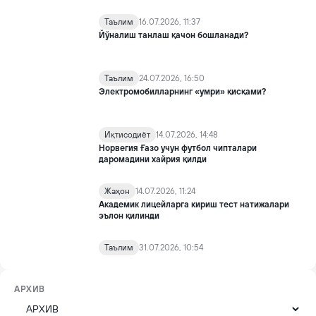
Таълим
16.07.2026, 11:37
Йўналиш танлаш қачон бошланади?
Таълим
24.07.2026, 16:50
Электромобилларнинг «умри» қисқами?
Иқтисодиёт
14.07.2026, 14:48
Норвегия Ғазо учун футбол чипталари
даромадини хайрия қилди
Жаҳон
14.07.2026, 11:24
Академик лицейларга кириш тест натижалари
эълон қилинди
Таълим
31.07.2026, 10:54
АРХИВ