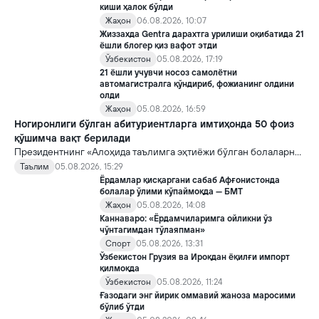
киши ҳалок бўлди
Жаҳон
06.08.2026, 10:07
Жиззахда Gentra дарахтга урилиши оқибатида 21
ёшли блогер қиз вафот этди
Ўзбекистон
05.08.2026, 17:19
21 ёшли учувчи носоз самолётни
автомагистралга қўндириб, фожианинг олдини
олди
Жаҳон
05.08.2026, 16:59
Ногиронлиги бўлган абитуриентларга имтиҳонда 50 фоиз
қўшимча вақт берилади
Президентнинг «Алоҳида таълимга эҳтиёжи бўлган болаларни
таълим ва ижтимоий хизматлар билан қамраб олиш тизимини
Таълим
05.08.2026, 15:29
такомиллаштириш бўйича қўшимча чора-тадбирлар
Ёрдамлар қисқаргани сабаб Афғонистонда
тўғрисида»ги қарори билан инклюзив таълим соҳасида қатор
болалар ўлими кўпаймоқда — БМТ
янги механизмлар жорий этилади.
Жаҳон
05.08.2026, 14:08
Каннаваро: «Ёрдамчиларимга ойликни ўз
чўнтагимдан тўлаяпман»
Спорт
05.08.2026, 13:31
Ўзбекистон Грузия ва Ироқдан ёқилғи импорт
қилмоқда
Ўзбекистон
05.08.2026, 11:24
Ғазодаги энг йирик оммавий жаноза маросими
бўлиб ўтди