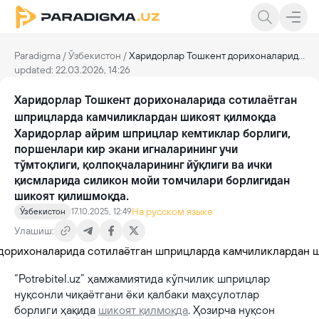
Paradigma
/
Ўзбекистон
/
Харидорлар Тошкент дорихоналарида сотилаётган шприцларда камчиликлардан шикоят қилмоқда
updated: 22.03.2026, 14:26
Харидорлар Тошкент дорихоналарида сотилаётган
шприцларда камчиликлардан шикоят қилмоқда
Харидорлар айрим шприцлар кемтиклар борлиги,
поршенлари кир экани игналарининг учи
тўмтоқлиги, қолпоқчаларининг йўқлиги ва ички
қисмларида силикон мойи томчилари борлигидан
шикоят қилишмоқда.
На русском языке
Ўзбекистон
17.10.2025, 12:49
Улашиш:
“Potrebitel.uz” ҳамжамиятида кўпчилик шприцлар
нуқсонли чиқаётгани ёки қалбаки маҳсулотлар
борлиги ҳақида
шикоят қилмоқда
. Ҳозирча нуқсон