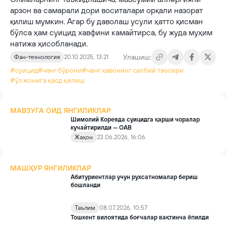
арзон ва самарали дори воситалари орқали назорат
қилиш мумкин. Агар бу даволаш усули ҳатто қисман
бўлса ҳам суицид хавфини камайтирса, бу жуда муҳим
натижа ҳисобланади.
Улашиш:
Фан-технология
20.10.2025, 13:21
#суицид
#чанг бўрони
#чанг ҳавонинг салбий таъсири
#ўз жонига қасд қилиш
МАВЗУГА ОИД ЯНГИЛИКЛАР
Шимолий Кореяда суицидга қарши чоралар
кучайтирилди — ОАВ
Жаҳон
23.06.2026, 16:06
МАШҲУР ЯНГИЛИКЛАР
Абитуриентлар учун рухсатномалар бериш
бошланди
Таълим
08.07.2026, 10:57
Тошкент вилоятида боғчалар вақтинча ёпилди