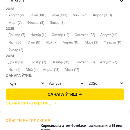
2026
Август (27)
Июл (180)
Июн (193)
Май (175)
Апрел (100)
Март (7)
Феврал (3)
Январ (3)
2025
Декабр (7)
Ноябр (11)
Октябр (14)
Сентябр (22)
Август (44)
Июл (36)
Июн (8)
Май (7)
Апрел (10)
Март (3)
Феврал (11)
Январ (2)
2024
Декабр (8)
Ноябр (7)
Октябр (18)
Сентябр (18)
Август (27)
Июл (5)
Май (4)
Апрел (13)
Март (17)
САНАГА ЎТИШ
САНАГА ЎТИШ →
Барча архивни кўрсатиш →
СЎНГГИ ЯНГИЛИКЛАР
Хиросимага атом бомбаси ташланганига 81 йил