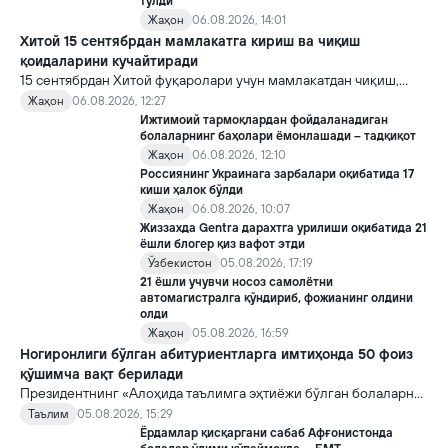
тўлди
Жаҳон
06.08.2026, 14:01
Хитой 15 сентябрдан мамлакатга кириш ва чиқиш
қоидаларини кучайтиради
15 сентябрдан Хитой фуқаролари учун мамлакатдан чиқиш,
хорижликлар учун эса Хитойга кириш тартиби бўйича янги
Жаҳон
06.08.2026, 12:27
қоидалар кучга киради.
Ижтимоий тармоқлардан фойдаланадиган
болаларнинг баҳолари ёмонлашади – тадқиқот
Жаҳон
06.08.2026, 12:10
Россиянинг Украинага зарбалари оқибатида 17
киши ҳалок бўлди
Жаҳон
06.08.2026, 10:07
Жиззахда Gentra дарахтга урилиши оқибатида 21
ёшли блогер қиз вафот этди
Ўзбекистон
05.08.2026, 17:19
21 ёшли учувчи носоз самолётни
автомагистралга қўндириб, фожианинг олдини
олди
Жаҳон
05.08.2026, 16:59
Ногиронлиги бўлган абитуриентларга имтиҳонда 50 фоиз
қўшимча вақт берилади
Президентнинг «Алоҳида таълимга эҳтиёжи бўлган болаларни
таълим ва ижтимоий хизматлар билан қамраб олиш тизимини
Таълим
05.08.2026, 15:29
такомиллаштириш бўйича қўшимча чора-тадбирлар
Ёрдамлар қисқаргани сабаб Афғонистонда