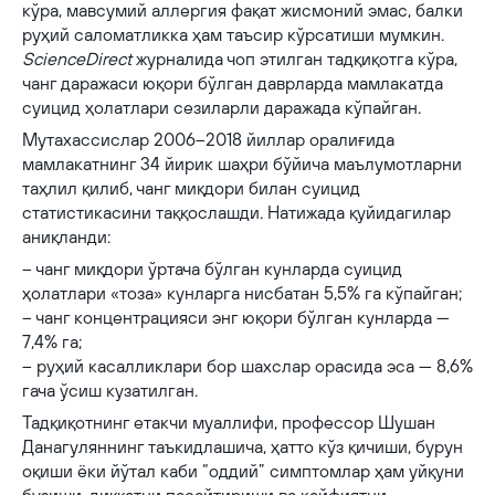
кўра, мавсумий аллергия фақат жисмоний эмас, балки
руҳий саломатликка ҳам таъсир кўрсатиши мумкин.
ScienceDirect
журналида чоп этилган тадқиқотга кўра,
чанг даражаси юқори бўлган даврларда мамлакатда
суицид ҳолатлари сезиларли даражада кўпайган.
Мутахассислар 2006–2018 йиллар оралиғида
мамлакатнинг 34 йирик шаҳри бўйича маълумотларни
таҳлил қилиб, чанг миқдори билан суицид
статистикасини таққослашди. Натижада қуйидагилар
аниқланди:
– чанг миқдори ўртача бўлган кунларда суицид
ҳолатлари «тоза» кунларга нисбатан 5,5% га кўпайган;
– чанг концентрацияси энг юқори бўлган кунларда —
7,4% га;
– руҳий касалликлари бор шахслар орасида эса — 8,6%
гача ўсиш кузатилган.
Тадқиқотнинг етакчи муаллифи, профессор Шушан
Данагуляннинг таъкидлашича, ҳатто кўз қичиши, бурун
оқиши ёки йўтал каби “оддий” симптомлар ҳам уйқуни