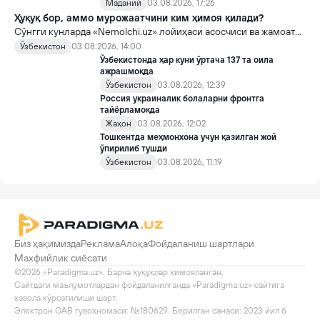
Маданий
03.08.2026, 17:26
Ҳуқуқ бор, аммо мурожаатчини ким ҳимоя қилади?
Сўнгги кунларда «Nemolchi.uz» лойиҳаси асосчиси ва жамоат
фаоли Ирина Матвиенко билан боғлиқ воқеа жамоатчиликда
Ўзбекистон
03.08.2026, 14:00
кенг муҳокама қилинмоқда.
Ўзбекистонда ҳар куни ўртача 137 та оила
ажрашмоқда
Ўзбекистон
03.08.2026, 12:39
Россия украиналик болаларни фронтга
тайёрламоқда
Жаҳон
03.08.2026, 12:02
Тошкентда меҳмонхона учун қазилган жой
ўпирилиб тушди
Ўзбекистон
03.08.2026, 11:19
Биз ҳақимизда
Реклама
Алоқа
Фойдаланиш шартлари
Махфийлик сиёсати
©2026 «Paradigma.uz». Барча ҳуқуқлар ҳимояланган.

Сайтдаги маълумотлардан фойдаланилганда «Paradigma.uz» сайтига 
хавола кўрсатилиши шарт.

Электрон ОАВ гувоҳномаси: №180629. Берилган санаси: 2023 йил 6 