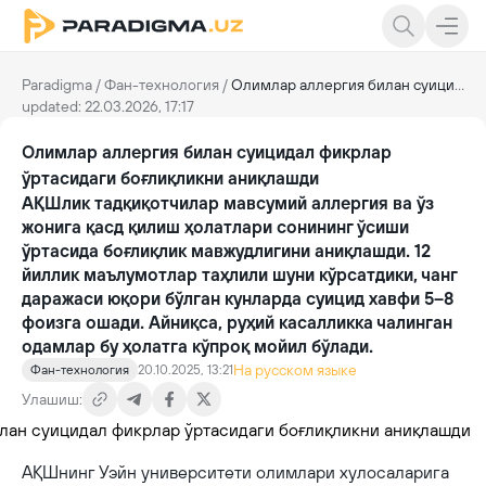
Paradigma
/
Фан-технология
/
Олимлар аллергия билан суицидал фикрлар ўртасидаги боғлиқликни аниқлашди
updated: 22.03.2026, 17:17
Олимлар аллергия билан суицидал фикрлар
ўртасидаги боғлиқликни аниқлашди
АҚШлик тадқиқотчилар мавсумий аллергия ва ўз
жонига қасд қилиш ҳолатлари сонининг ўсиши
ўртасида боғлиқлик мавжудлигини аниқлашди. 12
йиллик маълумотлар таҳлили шуни кўрсатдики, чанг
даражаси юқори бўлган кунларда суицид хавфи 5–8
фоизга ошади. Айниқса, руҳий касалликка чалинган
одамлар бу ҳолатга кўпроқ мойил бўлади.
На русском языке
Фан-технология
20.10.2025, 13:21
Улашиш:
АҚШнинг Уэйн университети олимлари хулосаларига