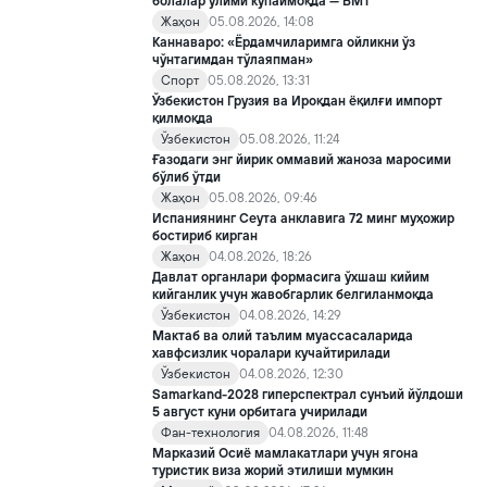
тўғрисида»ги қарори билан инклюзив таълим соҳасида қатор
болалар ўлими кўпаймоқда — БМТ
янги механизмлар жорий этилади.
Жаҳон
05.08.2026, 14:08
Каннаваро: «Ёрдамчиларимга ойликни ўз
чўнтагимдан тўлаяпман»
Спорт
05.08.2026, 13:31
Ўзбекистон Грузия ва Ироқдан ёқилғи импорт
қилмоқда
Ўзбекистон
05.08.2026, 11:24
Ғазодаги энг йирик оммавий жаноза маросими
бўлиб ўтди
Жаҳон
05.08.2026, 09:46
Испаниянинг Сеута анклавига 72 минг муҳожир
бостириб кирган
Жаҳон
04.08.2026, 18:26
Давлат органлари формасига ўхшаш кийим
кийганлик учун жавобгарлик белгиланмоқда
Ўзбекистон
04.08.2026, 14:29
Мактаб ва олий таълим муассасаларида
хавфсизлик чоралари кучайтирилади
Ўзбекистон
04.08.2026, 12:30
Samarkand-2028 гиперспектрал сунъий йўлдоши
5 август куни орбитага учирилади
Фан-технология
04.08.2026, 11:48
Марказий Осиё мамлакатлари учун ягона
туристик виза жорий этилиши мумкин