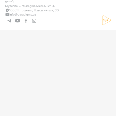
декабр

Муассис: «Paradigma Media» МЧЖ
100011, Тошкент, Навои кўчаси, 30
info@paradigma.uz