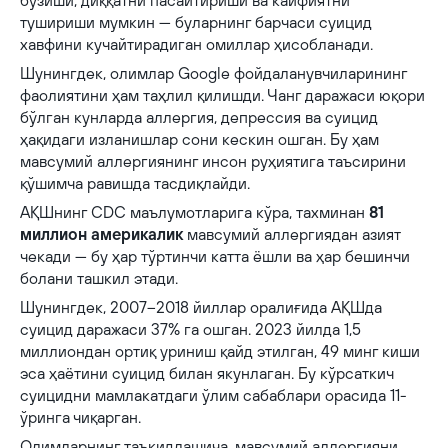
бузиши, диққатни пасайтириши ва кайфиятни
тушириши мумкин — буларнинг барчаси суицид
хавфини кучайтирадиган омиллар ҳисобланади.
Шунингдек, олимлар Google фойдаланувчиларининг
фаолиятини ҳам таҳлил қилишди. Чанг даражаси юқори
бўлган кунларда аллергия, депрессия ва суицид
ҳақидаги изланишлар сони кескин ошган. Бу ҳам
мавсумий аллергиянинг инсон руҳиятига таъсирини
қўшимча равишда тасдиқлайди.
АҚШнинг CDC маълумотларига кўра, тахминан
81
миллион америкалик
мавсумий аллергиядан азият
чекади — бу ҳар тўртинчи катта ёшли ва ҳар бешинчи
болани ташкил этади.
Шунингдек, 2007–2018 йиллар оралиғида АҚШда
суицид даражаси 37% га ошган. 2023 йилда 1,5
миллиондан ортиқ уриниш қайд этилган, 49 минг киши
эса ҳаётини суицид билан якунлаган. Бу кўрсаткич
суицидни мамлакатдаги ўлим сабаблари орасида 11-
ўринга чиқарган.
Олимларнинг таъкидлашича, мавсумий аллергияни