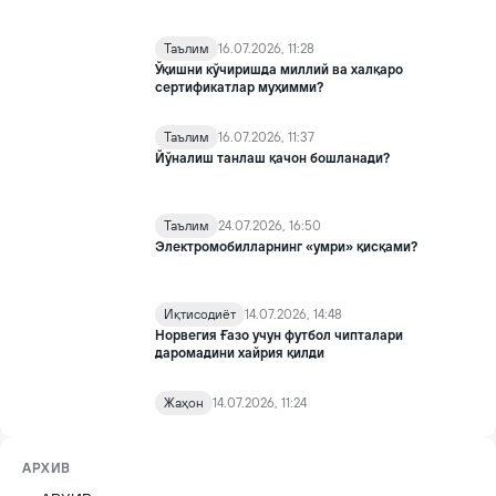
Таълим
16.07.2026, 11:28
Ўқишни кўчиришда миллий ва халқаро
сертификатлар муҳимми?
Таълим
16.07.2026, 11:37
Йўналиш танлаш қачон бошланади?
Таълим
24.07.2026, 16:50
Электромобилларнинг «умри» қисқами?
Иқтисодиёт
14.07.2026, 14:48
Норвегия Ғазо учун футбол чипталари
даромадини хайрия қилди
Жаҳон
14.07.2026, 11:24
АРХИВ