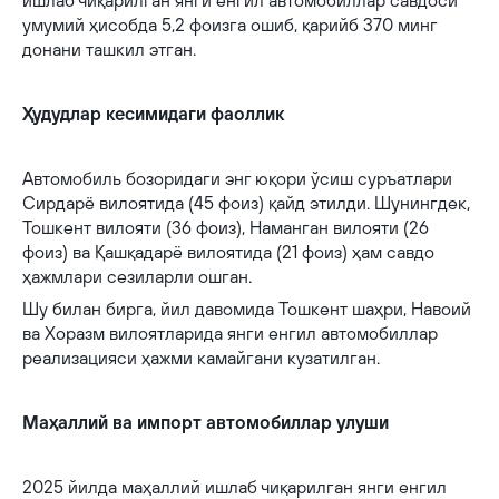
ишлаб чиқарилган янги енгил автомобиллар савдоси
умумий ҳисобда 5,2 фоизга ошиб, қарийб 370 минг
донани ташкил этган.
Ҳудудлар кесимидаги фаоллик
Автомобиль бозоридаги энг юқори ўсиш суръатлари
Сирдарё вилоятида (45 фоиз) қайд этилди. Шунингдек,
Тошкент вилояти (36 фоиз), Наманган вилояти (26
фоиз) ва Қашқадарё вилоятида (21 фоиз) ҳам савдо
ҳажмлари сезиларли ошган.
Шу билан бирга, йил давомида Тошкент шаҳри, Навоий
ва Хоразм вилоятларида янги енгил автомобиллар
реализацияси ҳажми камайгани кузатилган.
Маҳаллий ва импорт автомобиллар улуши
2025 йилда маҳаллий ишлаб чиқарилган янги енгил