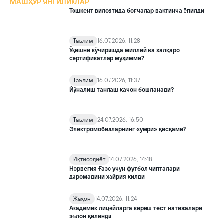
МАШҲУР ЯНГИЛИКЛАР
Тошкент вилоятида боғчалар вақтинча ёпилди
Таълим
16.07.2026, 11:28
Ўқишни кўчиришда миллий ва халқаро
сертификатлар муҳимми?
Таълим
16.07.2026, 11:37
Йўналиш танлаш қачон бошланади?
Таълим
24.07.2026, 16:50
Электромобилларнинг «умри» қисқами?
Иқтисодиёт
14.07.2026, 14:48
Норвегия Ғазо учун футбол чипталари
даромадини хайрия қилди
Жаҳон
14.07.2026, 11:24
Академик лицейларга кириш тест натижалари
эълон қилинди