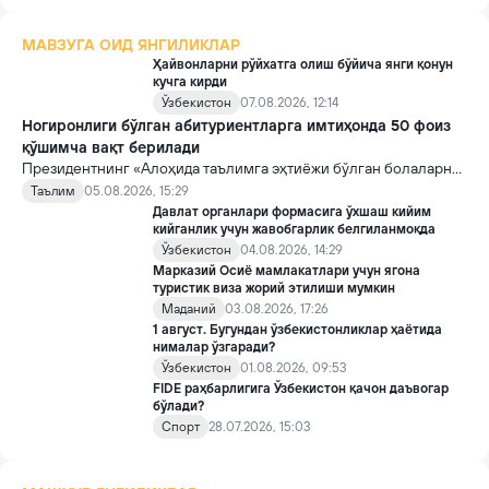
МАВЗУГА ОИД ЯНГИЛИКЛАР
Ҳайвонларни рўйхатга олиш бўйича янги қонун
кучга кирди
Ўзбекистон
07.08.2026, 12:14
Ногиронлиги бўлган абитуриентларга имтиҳонда 50 фоиз
қўшимча вақт берилади
Президентнинг «Алоҳида таълимга эҳтиёжи бўлган болаларни
таълим ва ижтимоий хизматлар билан қамраб олиш тизимини
Таълим
05.08.2026, 15:29
такомиллаштириш бўйича қўшимча чора-тадбирлар
Давлат органлари формасига ўхшаш кийим
тўғрисида»ги қарори билан инклюзив таълим соҳасида қатор
кийганлик учун жавобгарлик белгиланмоқда
янги механизмлар жорий этилади.
Ўзбекистон
04.08.2026, 14:29
Марказий Осиё мамлакатлари учун ягона
туристик виза жорий этилиши мумкин
Маданий
03.08.2026, 17:26
1 август. Бугундан ўзбекистонликлар ҳаётида
нималар ўзгаради?
Ўзбекистон
01.08.2026, 09:53
FIDE раҳбарлигига Ўзбекистон қачон даъвогар
бўлади?
Спорт
28.07.2026, 15:03