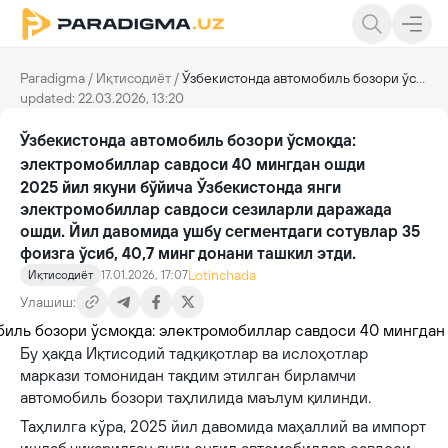
Paradigma
/
Иқтисодиёт
/
Ўзбекистонда автомобиль бозори ўсмоқда: электромобиллар савдоси 40 мингдан ошди
updated: 22.03.2026, 13:20
Ўзбекистонда автомобиль бозори ўсмоқда:
электромобиллар савдоси 40 мингдан ошди
2025 йил якуни бўйича Ўзбекистонда янги
электромобиллар савдоси сезиларли даражада
ошди. Йил давомида ушбу сегментдаги сотувлар 35
фоизга ўсиб, 40,7 минг донани ташкил этди.
Lotinchada
Иқтисодиёт
17.01.2026, 17:07
Улашиш:
Бу ҳақда Иқтисодий тадқиқотлар ва ислоҳотлар
маркази томонидан тақдим этилган бирламчи
автомобиль бозори таҳлилида маълум қилинди.
Таҳлилга кўра, 2025 йил давомида маҳаллий ва импорт