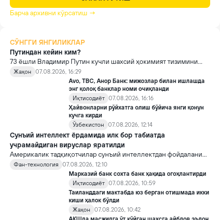
Барча архивни кўрсатиш →
СЎНГГИ ЯНГИЛИКЛАР
Путиндан кейин ким?
73 ёшли Владимир Путин кучли шахсий ҳокимият тизимини
яратди, аммо ундан кейин ким келиши ва ҳокимиятни
Жаҳон
07.08.2026, 16:29
топшириш механизми ҳали ноаниқ. Таҳлилчилар фикрича, бу
Avo, TBC, Анор Банк: мижозлар билан ишлашда
Кремлда ворислик жангига олиб келиши мумкин.
энг қолоқ банклар номи очиқланди
Иқтисодиёт
07.08.2026, 16:16
Ҳайвонларни рўйхатга олиш бўйича янги қонун
кучга кирди
Ўзбекистон
07.08.2026, 12:14
Сунъий интеллект ёрдамида илк бор табиатда
учрамайдиган вируслар яратилди
Америкалик тадқиқотчилар сунъий интеллектдан фойдаланиб
16 та вирус яратди. Бу кашфиёт янги ютуқларга умид уйғотиш
Фан-технология
07.08.2026, 12:10
билан бирга, ундан нотўғри мақсадда фойдаланиш борасидаги
Марказий банк сохта банк ҳақида огоҳлантирди
хавотирларни ҳам кучайтирмоқда.
Иқтисодиёт
07.08.2026, 10:59
Таиланддаги мактабда юз берган отишмада икки
киши ҳалок бўлди
Жаҳон
07.08.2026, 10:42
АҚШда масжидга ўт қўйган шахсга айблов эълон