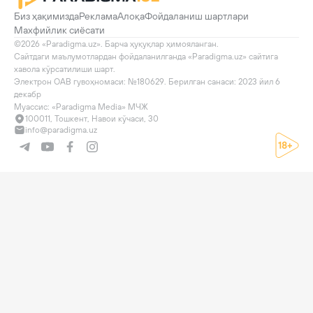
Биз ҳақимизда
Реклама
Алоқа
Фойдаланиш шартлари
Махфийлик сиёсати
©2026 «Paradigma.uz». Барча ҳуқуқлар ҳимояланган.

Сайтдаги маълумотлардан фойдаланилганда «Paradigma.uz» сайтига 
хавола кўрсатилиши шарт.

Электрон ОАВ гувоҳномаси: №180629. Берилган санаси: 2023 йил 6 
декабр

Муассис: «Paradigma Media» МЧЖ
100011, Тошкент, Навои кўчаси, 30
info@paradigma.uz