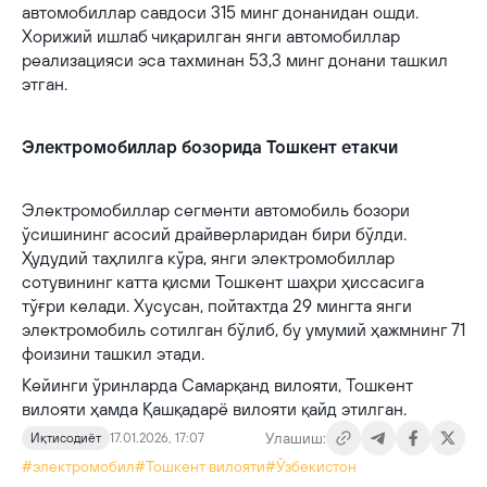
автомобиллар савдоси 315 минг донанидан ошди.
Хорижий ишлаб чиқарилган янги автомобиллар
реализацияси эса тахминан 53,3 минг донани ташкил
этган.
Электромобиллар бозорида Тошкент етакчи
Электромобиллар сегменти автомобиль бозори
ўсишининг асосий драйверларидан бири бўлди.
Ҳудудий таҳлилга кўра, янги электромобиллар
сотувининг катта қисми Тошкент шаҳри ҳиссасига
тўғри келади. Хусусан, пойтахтда 29 мингта янги
электромобиль сотилган бўлиб, бу умумий ҳажмнинг 71
фоизини ташкил этади.
Кейинги ўринларда Самарқанд вилояти, Тошкент
вилояти ҳамда Қашқадарё вилояти қайд этилган.
Улашиш:
Иқтисодиёт
17.01.2026, 17:07
#электромобил
#Тошкент вилояти
#Ўзбекистон