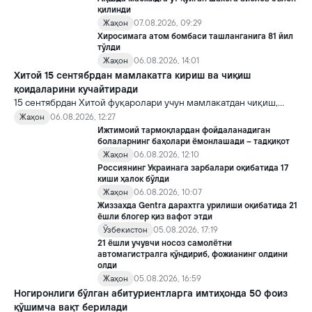
қилинди
Жаҳон
07.08.2026, 09:29
Хиросимага атом бомбаси ташланганига 81 йил
тўлди
Жаҳон
06.08.2026, 14:01
Хитой 15 сентябрдан мамлакатга кириш ва чиқиш
қоидаларини кучайтиради
15 сентябрдан Хитой фуқаролари учун мамлакатдан чиқиш,
хорижликлар учун эса Хитойга кириш тартиби бўйича янги
Жаҳон
06.08.2026, 12:27
қоидалар кучга киради.
Ижтимоий тармоқлардан фойдаланадиган
болаларнинг баҳолари ёмонлашади – тадқиқот
Жаҳон
06.08.2026, 12:10
Россиянинг Украинага зарбалари оқибатида 17
киши ҳалок бўлди
Жаҳон
06.08.2026, 10:07
Жиззахда Gentra дарахтга урилиши оқибатида 21
ёшли блогер қиз вафот этди
Ўзбекистон
05.08.2026, 17:19
21 ёшли учувчи носоз самолётни
автомагистралга қўндириб, фожианинг олдини
олди
Жаҳон
05.08.2026, 16:59
Ногиронлиги бўлган абитуриентларга имтиҳонда 50 фоиз
қўшимча вақт берилади