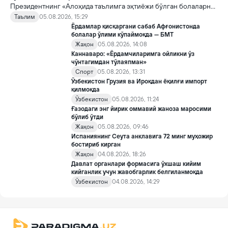
Президентнинг «Алоҳида таълимга эҳтиёжи бўлган болаларни
таълим ва ижтимоий хизматлар билан қамраб олиш тизимини
Таълим
05.08.2026, 15:29
такомиллаштириш бўйича қўшимча чора-тадбирлар
Ёрдамлар қисқаргани сабаб Афғонистонда
тўғрисида»ги қарори билан инклюзив таълим соҳасида қатор
болалар ўлими кўпаймоқда — БМТ
янги механизмлар жорий этилади.
Жаҳон
05.08.2026, 14:08
Каннаваро: «Ёрдамчиларимга ойликни ўз
чўнтагимдан тўлаяпман»
Спорт
05.08.2026, 13:31
Ўзбекистон Грузия ва Ироқдан ёқилғи импорт
қилмоқда
Ўзбекистон
05.08.2026, 11:24
Ғазодаги энг йирик оммавий жаноза маросими
бўлиб ўтди
Жаҳон
05.08.2026, 09:46
Испаниянинг Сеута анклавига 72 минг муҳожир
бостириб кирган
Жаҳон
04.08.2026, 18:26
Давлат органлари формасига ўхшаш кийим
кийганлик учун жавобгарлик белгиланмоқда
Ўзбекистон
04.08.2026, 14:29