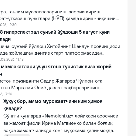
ўра, таълим муассасаларининг асосий кириш
рат-ўтказиш пунктлари (НЎП) ҳамда кириш-чиқишни
 электрон тизимлар ўрнатилади.
026, 12:30
 гиперспектрал сунъий йўлдоши 5 август куни
илади
ича, сунъий йўлдош Хитойнинг Шандун провинцияси
нида жойлашган денгиз старт платформасидан
мпанияси томонидан Lampung-1 йўлдоши билан бирга
.08.2026, 11:48
и.
мамлакатлари учун ягона туристик виза жорий
н
зистон президенти Садир Жапаров Чўлпон-ота
ўтган Марказий Осиё давлат раҳбарларининг
увида маълум қилди.
6, 17:26
Ҳуқуқ бор, аммо мурожаатчини ким ҳимоя
қилади?
Сўнгги кунларда «Nemolchi.uz» лойиҳаси асосчиси
ва жамоат фаоли Ирина Матвиенко билан боғлиқ
воқеа жамоатчиликда кенг муҳокама қилинмоқда.