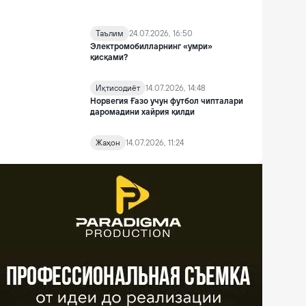
Таълим
24.07.2026, 16:50
Электромобилларнинг «умри»
қисқами?
Иқтисодиёт
14.07.2026, 14:48
Норвегия Ғазо учун футбол чипталари
даромадини хайрия қилди
Жаҳон
14.07.2026, 11:24