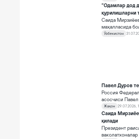
“Одамлар дод д
қурилишларни т
Саида Мирзиёев
маҳалласида бо
режалаштирилга
Ўзбекистон
31.07.2
Павел Дуров т
Россия Федерал
асосчиси Павел 
Жаҳон
29.07.2026, 1
Саида Мирзиёе
қилади
Президент раис
ваколатхоналар