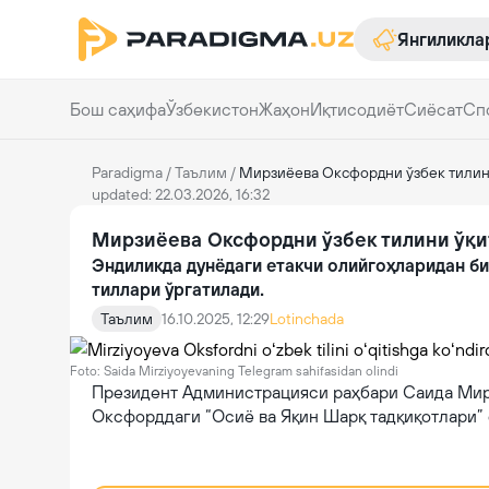
Янгиликла
Бош саҳифа
Ўзбекистон
Жаҳон
Иқтисодиёт
Сиёсат
Сп
Paradigma
/
Таълим
/
Мирзиёева Оксфордни ўзбек тилин
updated: 22.03.2026, 16:32
Мирзиёева Оксфордни ўзбек тилини ўқи
Эндиликда дунёдаги етакчи олийгоҳларидан би
тиллари ўргатилади.
Таълим
16.10.2025, 12:29
Lotinchada
Foto: Saida Mirziyoyevaning Telegram sahifasidan olindi
Президент Администрацияси раҳбари Саида Мирз
Оксфорддаги “Осиё ва Яқин Шарқ тадқиқотлари” 