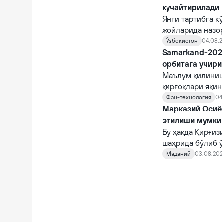
кучайтирилади
Янги тартибга к
жойларида назо
назорат қилувчи
Ўзбекистон
04.08.2
Samarkand-2028
орбитага учир
Маълум қилиниш
қирғоқлари яқи
STAR.VISION ко
Фан-технология
04
фазога учирилад
Марказий Осиё 
этилиши мумки
Бу ҳақда Қирғи
шаҳрида бўлиб 
норасмий учраш
Маданий
03.08.202