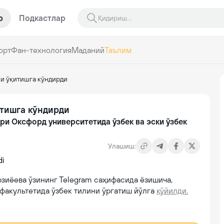
р
Подкастлар
орт
Фан-технология
Маданий
Таълим
и ўқитишга кўндирди
тишга кўндирди
ри Оксфорд университетида ўзбек ва эски ўзбек
Улашиш:
иёева ўзининг Telegram саҳифасида ёзишича,
факультетида ўзбек тилини ўргатиш йўлга
қўйилди.