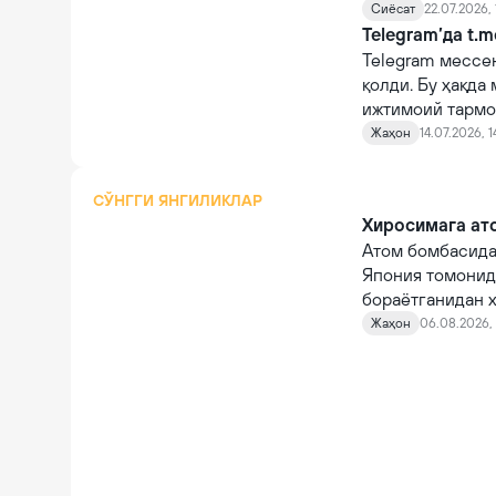
Сиёсат
22.07.2026,
Telegram’да t.
Telegram мессе
қолди. Бу ҳақда
ижтимоий тармо
Жаҳон
14.07.2026, 1
СЎНГГИ ЯНГИЛИКЛАР
Хиросимага ато
Атом бомбасида
Япония томонид
бораётганидан х
Жаҳон
06.08.2026, 