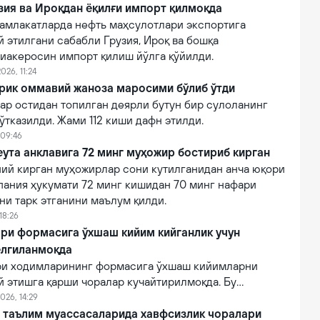
зия ва Ироқдан ёқилғи импорт қилмоқда
амлакатларда нефть маҳсулотлари экспортига
 этилгани сабабли Грузия, Ироқ ва бошқа
виакеросин импорт қилиш йўлга қўйилди.
026, 11:24
ирик оммавий жаноза маросими бўлиб ўтди
ар остидан топилган деярли бутун бир сулоланинг
тказилди. Жами 112 киши дафн этилди.
 09:46
ута анклавига 72 минг муҳожир бостириб кирган
ний кирган муҳожирлар сони кутилганидан анча юқори
пания ҳукумати 72 минг кишидан 70 минг нафари
ни тарк этганини маълум қилди.
18:26
ри формасига ўхшаш кийим кийганлик учун
елгиланмоқда
ри ходимларининг формасига ўхшаш кийимларни
й этишга қарши чоралар кучайтирилмоқда. Бу
лғитиш ва давлат органлари номидан ишончнинг
026, 14:29
линишини олдини олишга қаратилган.
й таълим муассасаларида хавфсизлик чоралари