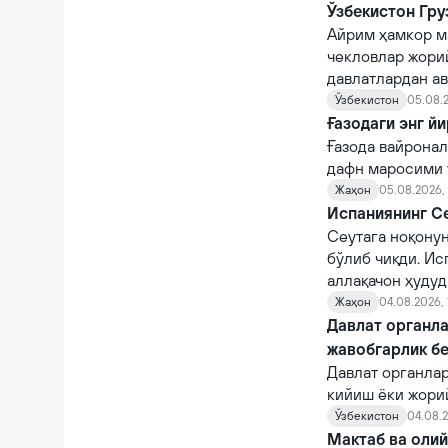
Ўзбекистон Гру
Айрим ҳамкор м
чекловлар жорий
давлатлардан а
Ўзбекистон
05.08.2
Ғазодаги энг й
Ғазода вайронал
дафн маросими ў
Жаҳон
05.08.2026,
Испаниянинг Се
Сеутага ноқону
бўлиб чиқди. Ис
аллақачон ҳудуд
Жаҳон
04.08.2026, 
Давлат органла
жавобгарлик б
Давлат органла
кийиш ёки жори
фуқароларни ча
Ўзбекистон
04.08.2
суиистеъмол қи
Мактаб ва оли