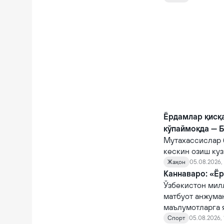
фожианинг олди
Ёрдамлар қисқ
кўпаймоқда — 
Мутахассислар 
кескин озиш куз
Жаҳон
05.08.2026, 
Каннаваро: «Ёр
Ўзбекистон мил
матбуот анжума
маълумотларга 
Спорт
05.08.2026, 