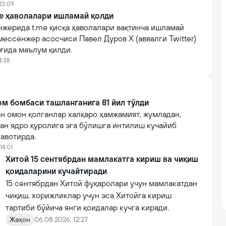
 13:09
me ҳаволалари ишламай қолди
нжерида t.me қисқа ҳаволалари вақтинча ишламай
 мессенжер асосчиси Павел Дуров X (аввалги Twitter)
ғида маълум қилди.
4:38
м бомбаси ташланганига 81 йил тўлди
н омон қолганлар халқаро ҳамжамият, жумладан,
ан ядро қуролига эга бўлишга интилиш кучайиб
авотирда.
14:01
Хитой 15 сентябрдан мамлакатга кириш ва чиқиш
қоидаларини кучайтиради
15 сентябрдан Хитой фуқаролари учун мамлакатдан
чиқиш, хорижликлар учун эса Хитойга кириш
тартиби бўйича янги қоидалар кучга киради.
Жаҳон
06.08.2026, 12:27