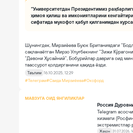
“Университетдан Президентимиз раҳбарлиги
ҳимоя қилиш ва имкониятларини кенгайтир
сифатида мукофот қабул қилганимдан хурса
Шунингдек, Мирзиёева Буюк Британиядаги “Бодл
сақланаётган Мирзо Улуғбекнинг “Зижи Кўрагони
“Девони Ҳусайний”, Бобурийлар даврига оид мин
таассурот қолдирганини ҳақида ёзди.
Таълим
16.10.2025, 12:29
#Телеграм
#Саида Мирзиёева
#Оксфорд
МАВЗУГА ОИД ЯНГИЛИКЛАР
Россия Дуровни
Telegram асосч
хизмати (Росфи
экстремистлар р
пайдо бўлди.
Жаҳон
31.07.2026, 1