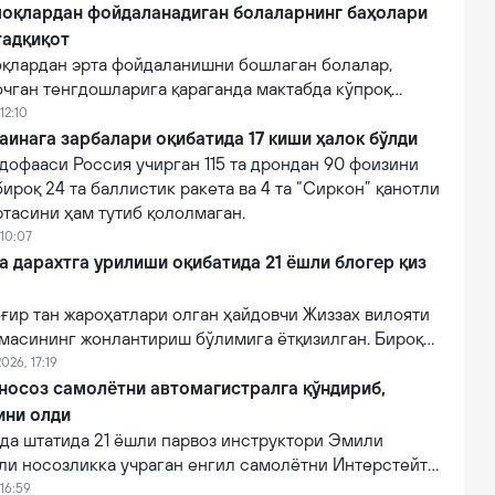
оқлардан фойдаланадиган болаларнинг баҳолари
тадқиқот
қлардан эрта фойдаланишни бошлаган болалар,
очган тенгдошларига қараганда мактабда кўпроқ
12:10
аинага зарбалари оқибатида 17 киши ҳалок бўлди
дофааси Россия учирган 115 та дрондан 90 фоизини
бироқ 24 та баллистик ракета ва 4 та “Сиркон” қанотли
тасини ҳам тутиб қололмаган.
 10:07
a дарахтга урилиши оқибатида 21 ёшли блогер қиз
ғир тан жароҳатлари олган ҳайдовчи Жиззах вилояти
масининг жонлантириш бўлимига ётқизилган. Бироқ
онидан кўрсатилган тиббий муолажаларга
026, 17:19
фот этган.
 носоз самолётни автомагистралга қўндириб,
ини олди
а штатида 21 ёшли парвоз инструктори Эмили
ли носозликка учраган енгил самолётни Интерстейт
алига муваффақиятли қўндириб, эҳтимолий йирик
16:59