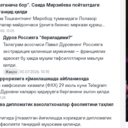
еганича бор”. Саида Мирзиёева пойтахтдаги
анқид қилди
а Тошкентнинг Миробод туманидаги Лолазор
лалар майдончаси ўрнига бизнес маркази қуриш
н жойга бориб, ҳолатни танқид қилди.
026, 12:05
Дуров Россияга "бериладими?"
Телеграм асосчиси Павел Дуровнинг Россияга
экстрадиция қилиниши мумкинми — франциялик
адвокат бу ҳақда муҳим тафсилотларни маълум
қилди.
Жаҳон
30.07.2026, 10:15
ерроризмга кўмаклашишда айбланмоқда
 хавфсизлик хизмати (ФХХ) 29 июль куни Telegram
Дуровни халқаро қидирувга берганини эълон қилди.
1:24
ва дипломатик ваколатхоналар фаолиятини таҳлил
лигида ўтказилган йиғилишда хориждаги дипломатик
 фаолияти танқидий муҳокама қилинди.