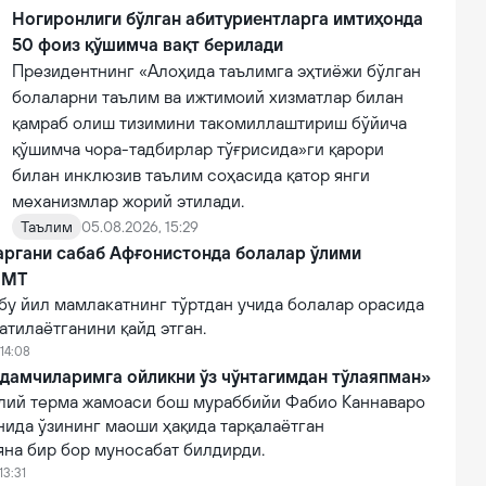
ни олди.
Ногиронлиги бўлган абитуриентларга имтиҳонда
50 фоиз қўшимча вақт берилади
Президентнинг «Алоҳида таълимга эҳтиёжи бўлган
болаларни таълим ва ижтимоий хизматлар билан
қамраб олиш тизимини такомиллаштириш бўйича
қўшимча чора-тадбирлар тўғрисида»ги қарори
билан инклюзив таълим соҳасида қатор янги
механизмлар жорий этилади.
Таълим
05.08.2026, 15:29
аргани сабаб Афғонистонда болалар ўлими
БМТ
бу йил мамлакатнинг тўртдан учида болалар орасида
атилаётганини қайд этган.
14:08
дамчиларимга ойликни ўз чўнтагимдан тўлаяпман»
лий терма жамоаси бош мураббийи Фабио Каннаваро
нида ўзининг маоши ҳақида тарқалаётган
яна бир бор муносабат билдирди.
13:31