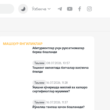
Ўзбекча
МАШҲУР ЯНГИЛИКЛАР
Абитуриентлар учун рухсатномалар
бериш бошланди
Таълим
08.07.2026, 10:57
Тошкент вилоятида боғчалар вақтинча
ёпилди
Таълим
16.07.2026, 11:28
Ўқишни кўчиришда миллий ва халқаро
сертификатлар муҳимми?
Таълим
16.07.2026, 11:37
Йўналиш танлаш қачон бошланади?