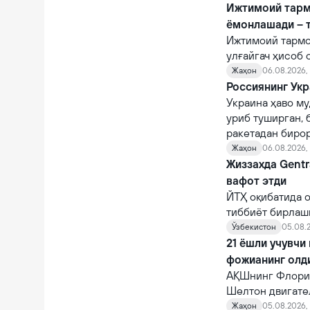
Ижтимоий тарм
ёмонлашади – 
Ижтимоий тармо
улғайгач ҳисоб 
қийналишади.
Жаҳон
06.08.2026, 
Россиянинг Укр
Украина ҳаво му
уриб туширган, 
ракетадан бирор
Жаҳон
06.08.2026,
Жиззахда Gentr
вафот этди
ЙТҲ оқибатида о
тиббиёт бирлаш
шифокорлар том
Ўзбекистон
05.08.2
қарамасдан, у ва
21 ёшли учувчи
фожианинг олд
АҚШнинг Флорид
Шелтон двигате
10 автомагистр
Жаҳон
05.08.2026, 