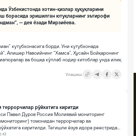
да Ўзбекистонда хотин-қизлар ҳуқуқларини
иш борасида эришилган ютуқларнинг эътирофи
ндман”, — дея ёзади Мирзиёева.
иан” кутубхонасига борди. Уни кутубхонада
й”, Алишер Навоийнинг “Хамса”, Ҳусайн Бойқаронинг
иатюралар ва бошқа кўплаб нодир китоблар унда илиқ
Улашиш:
 террорчилар рўйхатига киритди
иси Павел Дуров Россия Молиявий мониторинг
нмониторинг) томонидан террорчилар ва
ўйхатига киритилди. Тегишли ёзув идора реестрида
6:43