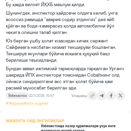
Бу ҳақда вилоят ЙҲХБ маълум қилди.
Шунингдек, инспектор ҳайдовчи олдига келиб, унга
асоссиз равишда “авария содир этдингиз” дея айб
қўйган ва боди-камерасиз ҳолда автомобилни йўл
чекига олишни талаб қилган.
Юз берган ушбу ҳолат юзасидан кичик сержант
Сайфиевга нисбатан хизмат текшируви бошланган.
Текширув якунлари бўйича воқеага ҳуқуқий баҳо
берилиши таъкидланди.
Бундан аввал ижтимоий тармоқларда тарқалган Урганч
шаҳрида ЙПХ инспектори томонидан Cobaltнинг олд
ойнаси синдирилгани акс этган ҳолат бўйича ҳам
расмий муносабат берилган эди.
Улашиш:
Ўзбекистон
22.11.2025, 15:57
#Жарима
#йпх ходими
МАВЗУГА ОИД ЯНГИЛИКЛАР
Ўзбекистонда лазер қурилмалари учун янги
жарималар жорий этилди