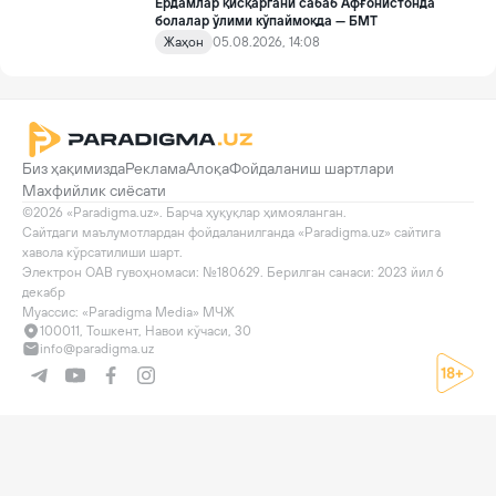
такомиллаштириш бўйича қўшимча чора-тадбирлар
Ёрдамлар қисқаргани сабаб Афғонистонда
тўғрисида»ги қарори билан инклюзив таълим соҳасида қатор
болалар ўлими кўпаймоқда — БМТ
янги механизмлар жорий этилади.
Жаҳон
05.08.2026, 14:08
Биз ҳақимизда
Реклама
Алоқа
Фойдаланиш шартлари
Махфийлик сиёсати
©2026 «Paradigma.uz». Барча ҳуқуқлар ҳимояланган.

Сайтдаги маълумотлардан фойдаланилганда «Paradigma.uz» сайтига 
хавола кўрсатилиши шарт.

Электрон ОАВ гувоҳномаси: №180629. Берилган санаси: 2023 йил 6 
декабр

Муассис: «Paradigma Media» МЧЖ
100011, Тошкент, Навои кўчаси, 30
info@paradigma.uz