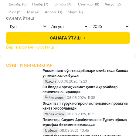
Декабр (8)
Ноябр (7)
Октябр (18)
Сентябр (18)
Август (27)
Июл (5)
Май (4)
Апрел (13)
Март (17)
САНАГА ЎТИШ
САНАГА ЎТИШ →
Барча архивни кўрсатиш →
СЎНГГИ ЯНГИЛИКЛАР
Россиянинг сўнгги зарбалари оқибатида Киевда
уч киши ҳалок бўлди
Жаҳон
08.08.2026, 12:23
30 йилдан ортиқ хизмат қилган ҳарбийлар
пенсияси оширилади
Ўзбекистон
08.08.2026, 11:35
Энди I ва II гуруҳ ногиронлик пенсияси проактив
қайта ҳисобланади
Ўзбекистон
08.08.2026, 11:15
Покистон, Саудия Арабистони ва Туркия қўшма
мудофаа битимини имзолади
Сиёсат
08.08.2026, 10:46