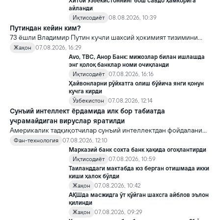
Хитой Ўзбекистоннинг бош савдо ҳамкорига
айланди
Иқтисодиёт
08.08.2026, 10:39
Путиндан кейин ким?
73 ёшли Владимир Путин кучли шахсий ҳокимият тизимини
яратди, аммо ундан кейин ким келиши ва ҳокимиятни
Жаҳон
07.08.2026, 16:29
топшириш механизми ҳали ноаниқ. Таҳлилчилар фикрича, бу
Avo, TBC, Анор Банк: мижозлар билан ишлашда
Кремлда ворислик жангига олиб келиши мумкин.
энг қолоқ банклар номи очиқланди
Иқтисодиёт
07.08.2026, 16:16
Ҳайвонларни рўйхатга олиш бўйича янги қонун
кучга кирди
Ўзбекистон
07.08.2026, 12:14
Сунъий интеллект ёрдамида илк бор табиатда
учрамайдиган вируслар яратилди
Америкалик тадқиқотчилар сунъий интеллектдан фойдаланиб
16 та вирус яратди. Бу кашфиёт янги ютуқларга умид уйғотиш
Фан-технология
07.08.2026, 12:10
билан бирга, ундан нотўғри мақсадда фойдаланиш борасидаги
Марказий банк сохта банк ҳақида огоҳлантирди
хавотирларни ҳам кучайтирмоқда.
Иқтисодиёт
07.08.2026, 10:59
Таиланддаги мактабда юз берган отишмада икки
киши ҳалок бўлди
Жаҳон
07.08.2026, 10:42
АҚШда масжидга ўт қўйган шахсга айблов эълон
қилинди
Жаҳон
07.08.2026, 09:29