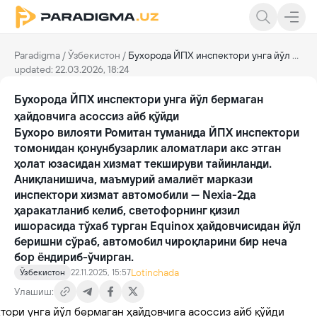
Paradigma
/
Ўзбекистон
/
Бухорода ЙПХ инспектори унга йўл бермаган ҳайдовчига асоссиз айб қўйди
updated: 22.03.2026, 18:24
Бухорода ЙПХ инспектори унга йўл бермаган
ҳайдовчига асоссиз айб қўйди
Бухоро вилояти Ромитан туманида ЙПХ инспектори
томонидан қонунбузарлик аломатлари акс этган
ҳолат юзасидан хизмат текшируви тайинланди.
Аниқланишича, маъмурий амалиёт маркази
инспектори хизмат автомобили — Nexia-2да
ҳаракатланиб келиб, светофорнинг қизил
ишорасида тўхаб турган Equinox ҳайдовчисидан йўл
беришни сўраб, автомобил чироқларини бир неча
бор ёндириб-ўчирган.
Lotinchada
Ўзбекистон
22.11.2025, 15:57
Улашиш: