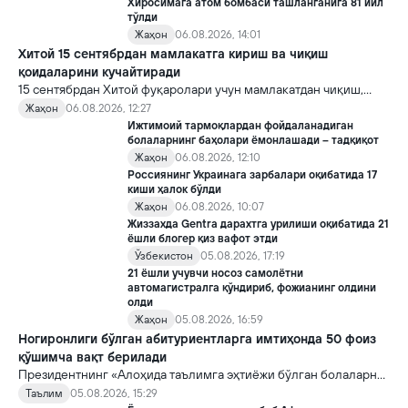
Хиросимага атом бомбаси ташланганига 81 йил
тўлди
Жаҳон
06.08.2026, 14:01
Хитой 15 сентябрдан мамлакатга кириш ва чиқиш
қоидаларини кучайтиради
15 сентябрдан Хитой фуқаролари учун мамлакатдан чиқиш,
хорижликлар учун эса Хитойга кириш тартиби бўйича янги
Жаҳон
06.08.2026, 12:27
қоидалар кучга киради.
Ижтимоий тармоқлардан фойдаланадиган
болаларнинг баҳолари ёмонлашади – тадқиқот
Жаҳон
06.08.2026, 12:10
Россиянинг Украинага зарбалари оқибатида 17
киши ҳалок бўлди
Жаҳон
06.08.2026, 10:07
Жиззахда Gentra дарахтга урилиши оқибатида 21
ёшли блогер қиз вафот этди
Ўзбекистон
05.08.2026, 17:19
21 ёшли учувчи носоз самолётни
автомагистралга қўндириб, фожианинг олдини
олди
Жаҳон
05.08.2026, 16:59
Ногиронлиги бўлган абитуриентларга имтиҳонда 50 фоиз
қўшимча вақт берилади
Президентнинг «Алоҳида таълимга эҳтиёжи бўлган болаларни
таълим ва ижтимоий хизматлар билан қамраб олиш тизимини
Таълим
05.08.2026, 15:29