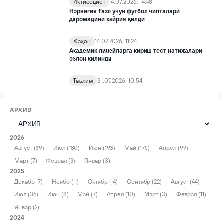
Иқтисодиёт
14.07.2026, 14:48
Норвегия Ғазо учун футбол чипталари
даромадини хайрия қилди
Жаҳон
14.07.2026, 11:24
Академик лицейларга кириш тест натижалари
эълон қилинди
Таълим
31.07.2026, 10:54
АРХИВ
2026
Август (39)
Июл (180)
Июн (193)
Май (175)
Апрел (99)
Март (7)
Феврал (3)
Январ (3)
2025
Декабр (7)
Ноябр (11)
Октябр (14)
Сентябр (22)
Август (44)
Июл (36)
Июн (8)
Май (7)
Апрел (10)
Март (3)
Феврал (11)
Январ (2)
2024