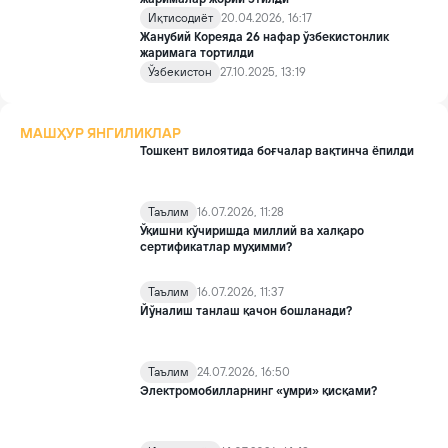
Иқтисодиёт
20.04.2026, 16:17
Жанубий Кореяда 26 нафар ўзбекистонлик
жаримага тортилди
Ўзбекистон
27.10.2025, 13:19
МАШҲУР ЯНГИЛИКЛАР
Тошкент вилоятида боғчалар вақтинча ёпилди
Таълим
16.07.2026, 11:28
Ўқишни кўчиришда миллий ва халқаро
сертификатлар муҳимми?
Таълим
16.07.2026, 11:37
Йўналиш танлаш қачон бошланади?
Таълим
24.07.2026, 16:50
Электромобилларнинг «умри» қисқами?