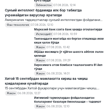
кучга кирди
Ўзбекистон
07.08.2026, 12:14
Сунъий интеллект ёрдамида илк бор табиатда
учрамайдиган вируслар яратилди
Америкалик тадқиқотчилар сунъий интеллектдан фойдаланиб
16 та вирус яратди. Бу кашфиёт янги ютуқларга умид уйғотиш
Фан-технология
07.08.2026, 12:10
билан бирга, ундан нотўғри мақсадда фойдаланиш борасидаги
Марказий банк сохта банк ҳақида огоҳлантирди
хавотирларни ҳам кучайтирмоқда.
Иқтисодиёт
07.08.2026, 10:59
Таиланддаги мактабда юз берган отишмада икки
киши ҳалок бўлди
Жаҳон
07.08.2026, 10:42
АҚШда масжидга ўт қўйган шахсга айблов эълон
қилинди
Жаҳон
07.08.2026, 09:29
Хиросимага атом бомбаси ташланганига 81 йил
тўлди
Жаҳон
06.08.2026, 14:01
Хитой 15 сентябрдан мамлакатга кириш ва чиқиш
қоидаларини кучайтиради
15 сентябрдан Хитой фуқаролари учун мамлакатдан чиқиш,
хорижликлар учун эса Хитойга кириш тартиби бўйича янги
Жаҳон
06.08.2026, 12:27
қоидалар кучга киради.
Ижтимоий тармоқлардан фойдаланадиган
болаларнинг баҳолари ёмонлашади – тадқиқот
Жаҳон
06.08.2026, 12:10