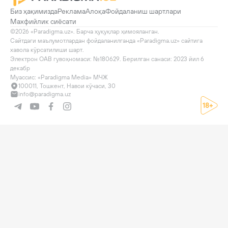
Биз ҳақимизда
Реклама
Алоқа
Фойдаланиш шартлари
Махфийлик сиёсати
©2026 «Paradigma.uz». Барча ҳуқуқлар ҳимояланган.

Сайтдаги маълумотлардан фойдаланилганда «Paradigma.uz» сайтига 
хавола кўрсатилиши шарт.

Электрон ОАВ гувоҳномаси: №180629. Берилган санаси: 2023 йил 6 
декабр

Муассис: «Paradigma Media» МЧЖ
100011, Тошкент, Навои кўчаси, 30
info@paradigma.uz