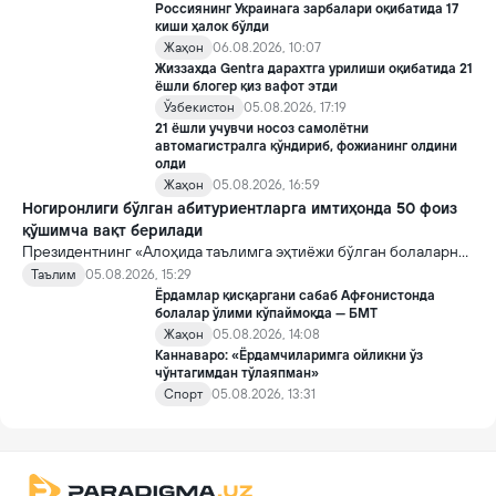
Россиянинг Украинага зарбалари оқибатида 17
киши ҳалок бўлди
Жаҳон
06.08.2026, 10:07
Жиззахда Gentra дарахтга урилиши оқибатида 21
ёшли блогер қиз вафот этди
Ўзбекистон
05.08.2026, 17:19
21 ёшли учувчи носоз самолётни
автомагистралга қўндириб, фожианинг олдини
олди
Жаҳон
05.08.2026, 16:59
Ногиронлиги бўлган абитуриентларга имтиҳонда 50 фоиз
қўшимча вақт берилади
Президентнинг «Алоҳида таълимга эҳтиёжи бўлган болаларни
таълим ва ижтимоий хизматлар билан қамраб олиш тизимини
Таълим
05.08.2026, 15:29
такомиллаштириш бўйича қўшимча чора-тадбирлар
Ёрдамлар қисқаргани сабаб Афғонистонда
тўғрисида»ги қарори билан инклюзив таълим соҳасида қатор
болалар ўлими кўпаймоқда — БМТ
янги механизмлар жорий этилади.
Жаҳон
05.08.2026, 14:08
Каннаваро: «Ёрдамчиларимга ойликни ўз
чўнтагимдан тўлаяпман»
Спорт
05.08.2026, 13:31