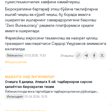
суиистеъмолчилик хавфини камайтириш.
Бюрократияни бартараф этиш бўйича таклифларни
ишлаб чиқиш ва кўриб чиқиш, бу борада амалга
оширилган ишларнинг самарадорлигини баҳолаш
“Zero Bureaucracy” рақамли платформаси орқали
амалга оширилади.
Фармойиш ижросини таъминлаш ва назорат қилиш
президент маслаҳатчиси Сардор Умурзаков зиммасига
юклатилди.
Улашиш:
Ўзбекистон
01.12.2025, 11:33
#бюрократия
МАВЗУГА ОИД ЯНГИЛИКЛАР
Очишга 5 дақиқа, ёпишга 5 ой: тадбиркорни сарсон
қилаётган бюрократик тизим
Ўзбекистонда якка тартибдаги тадбиркорликни рўйхатдан
ўтказиш бир неча дақиқа ва саноқли босқичларни талаб қилади.
Иқтисодиёт
13.06.2026, 13:15
Бироқ фаолиятни тугатишга келганда тадбиркорлар ойлаб
давом этадиган бюрократик жараёнларга дуч келмоқда.