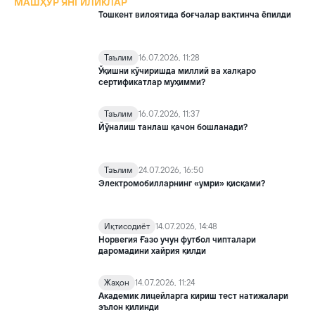
МАШҲУР ЯНГИЛИКЛАР
Тошкент вилоятида боғчалар вақтинча ёпилди
Таълим
16.07.2026, 11:28
Ўқишни кўчиришда миллий ва халқаро
сертификатлар муҳимми?
Таълим
16.07.2026, 11:37
Йўналиш танлаш қачон бошланади?
Таълим
24.07.2026, 16:50
Электромобилларнинг «умри» қисқами?
Иқтисодиёт
14.07.2026, 14:48
Норвегия Ғазо учун футбол чипталари
даромадини хайрия қилди
Жаҳон
14.07.2026, 11:24
Академик лицейларга кириш тест натижалари
эълон қилинди