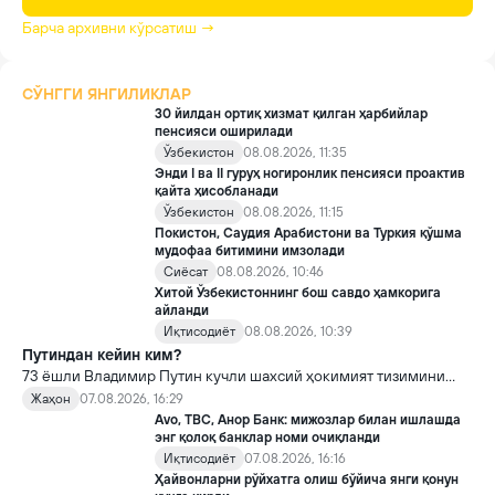
Барча архивни кўрсатиш →
СЎНГГИ ЯНГИЛИКЛАР
30 йилдан ортиқ хизмат қилган ҳарбийлар
пенсияси оширилади
Ўзбекистон
08.08.2026, 11:35
Энди I ва II гуруҳ ногиронлик пенсияси проактив
қайта ҳисобланади
Ўзбекистон
08.08.2026, 11:15
Покистон, Саудия Арабистони ва Туркия қўшма
мудофаа битимини имзолади
Сиёсат
08.08.2026, 10:46
Хитой Ўзбекистоннинг бош савдо ҳамкорига
айланди
Иқтисодиёт
08.08.2026, 10:39
Путиндан кейин ким?
73 ёшли Владимир Путин кучли шахсий ҳокимият тизимини
яратди, аммо ундан кейин ким келиши ва ҳокимиятни
Жаҳон
07.08.2026, 16:29
топшириш механизми ҳали ноаниқ. Таҳлилчилар фикрича, бу
Avo, TBC, Анор Банк: мижозлар билан ишлашда
Кремлда ворислик жангига олиб келиши мумкин.
энг қолоқ банклар номи очиқланди
Иқтисодиёт
07.08.2026, 16:16
Ҳайвонларни рўйхатга олиш бўйича янги қонун