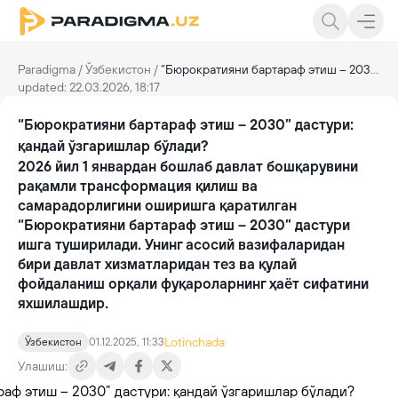
Paradigma
/
Ўзбекистон
/
“Бюрократияни бартараф этиш – 2030” дастури: қандай ўзгаришлар бўлади?
updated: 22.03.2026, 18:17
“Бюрократияни бартараф этиш – 2030” дастури:
қандай ўзгаришлар бўлади?
2026 йил 1 январдан бошлаб давлат бошқарувини
рақамли трансформация қилиш ва
самарадорлигини оширишга қаратилган
“Бюрократияни бартараф этиш – 2030” дастури
ишга туширилади. Унинг асосий вазифаларидан
бири давлат хизматларидан тез ва қулай
фойдаланиш орқали фуқароларнинг ҳаёт сифатини
яхшилашдир.
Lotinchada
Ўзбекистон
01.12.2025, 11:33
Улашиш: