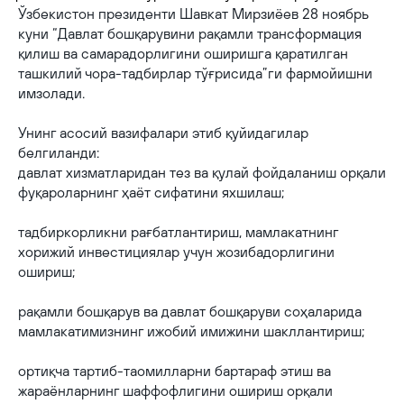
Ўзбекистон президенти Шавкат Мирзиёев 28 ноябрь
куни “Давлат бошқарувини рақамли трансформация
қилиш ва самарадорлигини оширишга қаратилган
ташкилий чора-тадбирлар тўғрисида”ги фармойишни
имзолади.
Унинг асосий вазифалари этиб қуйидагилар
белгиланди:
давлат хизматларидан тез ва қулай фойдаланиш орқали
фуқароларнинг ҳаёт сифатини яхшилаш;
тадбиркорликни рағбатлантириш, мамлакатнинг
хорижий инвестициялар учун жозибадорлигини
ошириш;
рақамли бошқарув ва давлат бошқаруви соҳаларида
мамлакатимизнинг ижобий имижини шакллантириш;
ортиқча тартиб-таомилларни бартараф этиш ва
жараёнларнинг шаффофлигини ошириш орқали