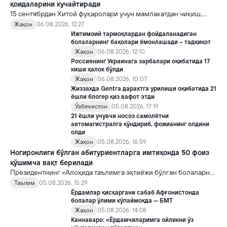
қоидаларини кучайтиради
15 сентябрдан Хитой фуқаролари учун мамлакатдан чиқиш,
хорижликлар учун эса Хитойга кириш тартиби бўйича янги
Жаҳон
06.08.2026, 12:27
қоидалар кучга киради.
Ижтимоий тармоқлардан фойдаланадиган
болаларнинг баҳолари ёмонлашади – тадқиқот
Жаҳон
06.08.2026, 12:10
Россиянинг Украинага зарбалари оқибатида 17
киши ҳалок бўлди
Жаҳон
06.08.2026, 10:07
Жиззахда Gentra дарахтга урилиши оқибатида 21
ёшли блогер қиз вафот этди
Ўзбекистон
05.08.2026, 17:19
21 ёшли учувчи носоз самолётни
автомагистралга қўндириб, фожианинг олдини
олди
Жаҳон
05.08.2026, 16:59
Ногиронлиги бўлган абитуриентларга имтиҳонда 50 фоиз
қўшимча вақт берилади
Президентнинг «Алоҳида таълимга эҳтиёжи бўлган болаларни
таълим ва ижтимоий хизматлар билан қамраб олиш тизимини
Таълим
05.08.2026, 15:29
такомиллаштириш бўйича қўшимча чора-тадбирлар
Ёрдамлар қисқаргани сабаб Афғонистонда
тўғрисида»ги қарори билан инклюзив таълим соҳасида қатор
болалар ўлими кўпаймоқда — БМТ
янги механизмлар жорий этилади.
Жаҳон
05.08.2026, 14:08
Каннаваро: «Ёрдамчиларимга ойликни ўз