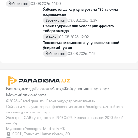
фаоли Ирина Матвиенко билан боғлиқ воқеа жамоатчиликда
Ўзбекистон
03.08.2026, 14:00
кенг муҳокама қилинмоқда.
Ўзбекистонда ҳар куни ўртача 137 та оила
ажрашмоқда
Ўзбекистон
03.08.2026, 12:39
Россия украиналик болаларни фронтга
тайёрламоқда
Жаҳон
03.08.2026, 12:02
Тошкентда меҳмонхона учун қазилган жой
ўпирилиб тушди
Ўзбекистон
03.08.2026, 11:19
Биз ҳақимизда
Реклама
Алоқа
Фойдаланиш шартлари
Махфийлик сиёсати
©2026 «Paradigma.uz». Барча ҳуқуқлар ҳимояланган.

Сайтдаги маълумотлардан фойдаланилганда «Paradigma.uz» сайтига 
хавола кўрсатилиши шарт.

Электрон ОАВ гувоҳномаси: №180629. Берилган санаси: 2023 йил 6 
декабр

Муассис: «Paradigma Media» МЧЖ
100011, Тошкент, Навои кўчаси, 30