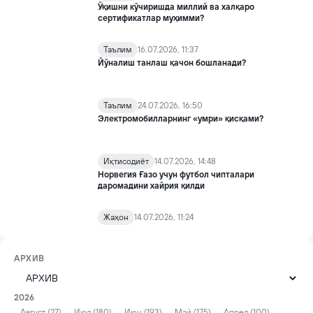
Ўқишни кўчиришда миллий ва халқаро
сертификатлар муҳимми?
Таълим
16.07.2026, 11:37
Йўналиш танлаш қачон бошланади?
Таълим
24.07.2026, 16:50
Электромобилларнинг «умри» қисқами?
Иқтисодиёт
14.07.2026, 14:48
Норвегия Ғазо учун футбол чипталари
даромадини хайрия қилди
Жаҳон
14.07.2026, 11:24
АРХИВ
2026
Август (27)
Июл (180)
Июн (193)
Май (175)
Апрел (100)