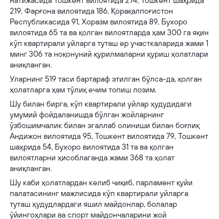
натижасида Тошкент вилоятида 274, Тошкент шаҳрида
219, Фарғона вилоятида 186, Қорақалпоғистон
Республикасида 91, Хоразм вилоятида 89, Бухоро
вилоятида 65 та ва қолган вилоятларда ҳам 300 га яқин
кўп квартирали уйларга туташ ер участкаларида жами 1
минг 306 та ноқонуний қурилмаларни қуриш ҳолатлари
аниқланган.
Уларнинг 519 таси бартараф этилган бўлса-да, қолган
ҳолатларга ҳам тўлиқ ечим топиш лозим.
Шу билан бирга, кўп квартирали уйлар ҳудудидаги
умумий фойдаланишда бўлган жойларнинг
ўзбошимчалик билан эгаллаб олиниши билан боғлиқ
Андижон вилоятида 95, Тошкент вилоятида 79, Тошкент
шаҳрида 54, Бухоро вилоятида 31 та ва қолган
вилоятларни ҳисоблаганда жами 368 та ҳолат
аниқланган.
Шу каби ҳолатлардан келиб чиқиб, парламент қуйи
палатасининг мажлисида кўп квартирали уйларга
туташ ҳудудлардаги яшил майдонлар, болалар
ўйингоҳлари ва спорт майдончаларини жой