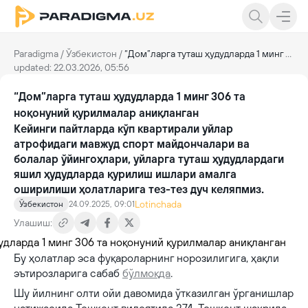
Paradigma
/
Ўзбекистон
/
“Дом”ларга туташ ҳудудларда 1 минг 306 та ноқонуний қурилмалар аниқланган
updated: 22.03.2026, 05:56
“Дом”ларга туташ ҳудудларда 1 минг 306 та
ноқонуний қурилмалар аниқланган
Кейинги пайтларда кўп квартирали уйлар
атрофидаги мавжуд спорт майдончалари ва
болалар ўйингоҳлари, уйларга туташ ҳудудлардаги
яшил ҳудудларда қурилиш ишлари амалга
оширилиши ҳолатларига тез-тез дуч келяпмиз.
Lotinchada
Ўзбекистон
24.09.2025, 09:01
Улашиш:
Бу ҳолатлар эса фуқароларнинг норозилигига, ҳақли
эътирозларига сабаб
бўлмоқда
.
Шу йилнинг олти ойи давомида ўтказилган ўрганишлар