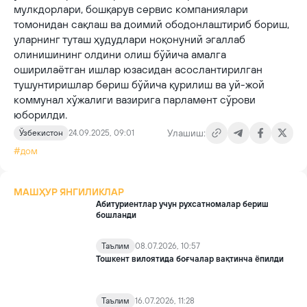
мулкдорлари, бошқарув сервис компаниялари
томонидан сақлаш ва доимий ободонлаштириб бориш,
уларнинг туташ ҳудудлари ноқонуний эгаллаб
олинишининг олдини олиш бўйича амалга
оширилаётган ишлар юзасидан асослантирилган
тушунтиришлар бериш бўйича қурилиш ва уй-жой
коммунал хўжалиги вазирига парламент сўрови
юборилди.
Улашиш:
Ўзбекистон
24.09.2025, 09:01
#дом
МАШҲУР ЯНГИЛИКЛАР
Абитуриентлар учун рухсатномалар бериш
бошланди
Таълим
08.07.2026, 10:57
Тошкент вилоятида боғчалар вақтинча ёпилди
Таълим
16.07.2026, 11:28