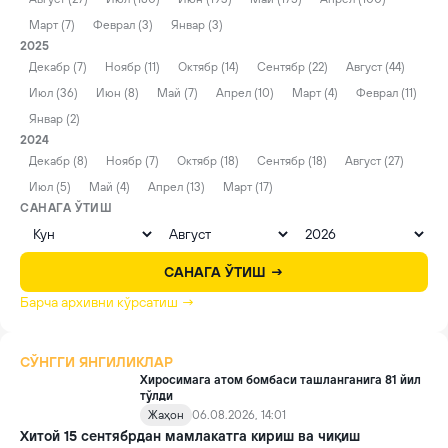
Март (7)
Феврал (3)
Январ (3)
2025
Декабр (7)
Ноябр (11)
Октябр (14)
Сентябр (22)
Август (44)
Июл (36)
Июн (8)
Май (7)
Апрел (10)
Март (4)
Феврал (11)
Январ (2)
2024
Декабр (8)
Ноябр (7)
Октябр (18)
Сентябр (18)
Август (27)
Июл (5)
Май (4)
Апрел (13)
Март (17)
САНАГА ЎТИШ
САНАГА ЎТИШ →
Барча архивни кўрсатиш →
СЎНГГИ ЯНГИЛИКЛАР
Хиросимага атом бомбаси ташланганига 81 йил
тўлди
Жаҳон
06.08.2026, 14:01
Хитой 15 сентябрдан мамлакатга кириш ва чиқиш