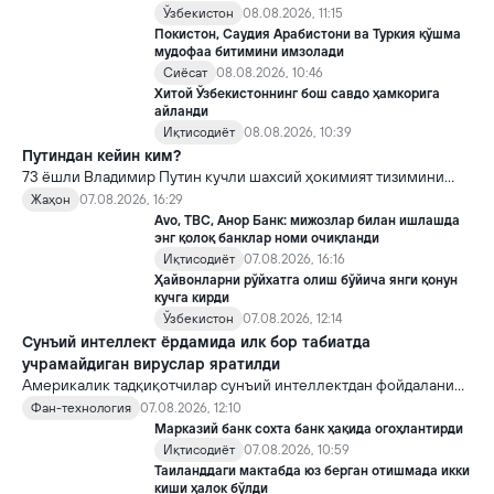
Ўзбекистон
08.08.2026, 11:15
Покистон, Саудия Арабистони ва Туркия қўшма
мудофаа битимини имзолади
Сиёсат
08.08.2026, 10:46
Хитой Ўзбекистоннинг бош савдо ҳамкорига
айланди
Иқтисодиёт
08.08.2026, 10:39
Путиндан кейин ким?
73 ёшли Владимир Путин кучли шахсий ҳокимият тизимини
яратди, аммо ундан кейин ким келиши ва ҳокимиятни
Жаҳон
07.08.2026, 16:29
топшириш механизми ҳали ноаниқ. Таҳлилчилар фикрича, бу
Avo, TBC, Анор Банк: мижозлар билан ишлашда
Кремлда ворислик жангига олиб келиши мумкин.
энг қолоқ банклар номи очиқланди
Иқтисодиёт
07.08.2026, 16:16
Ҳайвонларни рўйхатга олиш бўйича янги қонун
кучга кирди
Ўзбекистон
07.08.2026, 12:14
Сунъий интеллект ёрдамида илк бор табиатда
учрамайдиган вируслар яратилди
Америкалик тадқиқотчилар сунъий интеллектдан фойдаланиб
16 та вирус яратди. Бу кашфиёт янги ютуқларга умид уйғотиш
Фан-технология
07.08.2026, 12:10
билан бирга, ундан нотўғри мақсадда фойдаланиш борасидаги
Марказий банк сохта банк ҳақида огоҳлантирди
хавотирларни ҳам кучайтирмоқда.
Иқтисодиёт
07.08.2026, 10:59
Таиланддаги мактабда юз берган отишмада икки
киши ҳалок бўлди