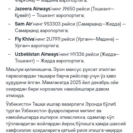
Фарғона) — Мадина аэропортига;
Jazeera Airways
’нинг J9650 рейси (Тошкент—
Қувайт) — Тошкент аэропортига;
Sam Air
’нинг 9S3303 рейси (Самарқанд—Жидда) —
Самарқанд аэропортига;
Fly Khiva
’нинг 2U7911 рейси (Урганч—Мадина) —
Урганч аэропортига;
Uzbekistan Airways
’нинг HY336 рейси (Жидда—
Тошкент) — Жидда аэропортига.
Маълум қилинишича, Эрон махсус рухсат этилган
парвозлардан ташқари барча рейслар учун ўз ҳаво
ҳудудини ёпган. Мамлакатда 2025 йил декабрь ойи
охиридан бери норозилик намойишлари давом
этмоқда.
Ўзбекистон Ташқи ишлар вазирлиги Эронда бўлиб
турган Ўзбекистон фуқароларини митинг ва
намойишларда иштирок этмасликка, одамлар кўп
тўпланадиган жойлардан йироқ бўлишга ҳамда шахсий
хавфсизлик қоидаларига қатъий риоя этишга чақирди.