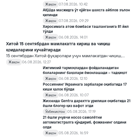
Жаҳон
07.08.2026, 10:42
АҚШда масжидга ўт қўйган шахсга айблов эълон
қилинди
Жаҳон
07.08.2026, 09:29
Хиросимага атом бомбаси ташланганига 81 йил
тўлди
Жаҳон
06.08.2026, 14:01
Хитой 15 сентябрдан мамлакатга кириш ва чиқиш
қоидаларини кучайтиради
15 сентябрдан Хитой фуқаролари учун мамлакатдан чиқиш,
хорижликлар учун эса Хитойга кириш тартиби бўйича янги
Жаҳон
06.08.2026, 12:27
қоидалар кучга киради.
Ижтимоий тармоқлардан фойдаланадиган
болаларнинг баҳолари ёмонлашади – тадқиқот
Жаҳон
06.08.2026, 12:10
Россиянинг Украинага зарбалари оқибатида 17
киши ҳалок бўлди
Жаҳон
06.08.2026, 10:07
Жиззахда Gentra дарахтга урилиши оқибатида 21
ёшли блогер қиз вафот этди
Ўзбекистон
05.08.2026, 17:19
21 ёшли учувчи носоз самолётни
автомагистралга қўндириб, фожианинг олдини
олди
Жаҳон
05.08.2026, 16:59