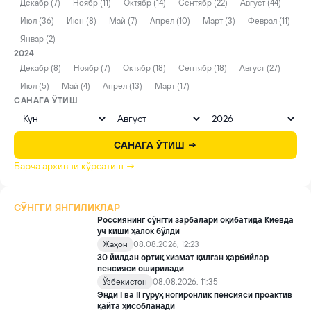
Декабр (7)
Ноябр (11)
Октябр (14)
Сентябр (22)
Август (44)
Июл (36)
Июн (8)
Май (7)
Апрел (10)
Март (3)
Феврал (11)
Январ (2)
2024
Декабр (8)
Ноябр (7)
Октябр (18)
Сентябр (18)
Август (27)
Июл (5)
Май (4)
Апрел (13)
Март (17)
САНАГА ЎТИШ
САНАГА ЎТИШ →
Барча архивни кўрсатиш →
СЎНГГИ ЯНГИЛИКЛАР
Россиянинг сўнгги зарбалари оқибатида Киевда
уч киши ҳалок бўлди
Жаҳон
08.08.2026, 12:23
30 йилдан ортиқ хизмат қилган ҳарбийлар
пенсияси оширилади
Ўзбекистон
08.08.2026, 11:35
Энди I ва II гуруҳ ногиронлик пенсияси проактив
қайта ҳисобланади