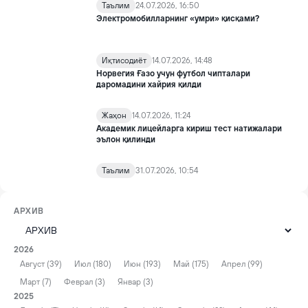
Таълим
24.07.2026, 16:50
Электромобилларнинг «умри» қисқами?
Иқтисодиёт
14.07.2026, 14:48
Норвегия Ғазо учун футбол чипталари
даромадини хайрия қилди
Жаҳон
14.07.2026, 11:24
Академик лицейларга кириш тест натижалари
эълон қилинди
Таълим
31.07.2026, 10:54
АРХИВ
2026
Август (39)
Июл (180)
Июн (193)
Май (175)
Апрел (99)
Март (7)
Феврал (3)
Январ (3)
2025