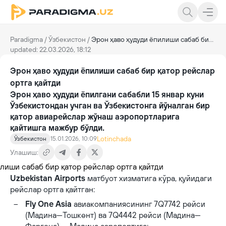
Paradigma
/
Ўзбекистон
/
Эрон ҳаво ҳудуди ёпилиши сабаб бир қатор рейслар ортга қайтди
updated: 22.03.2026, 18:12
Эрон ҳаво ҳудуди ёпилиши сабаб бир қатор рейслар
ортга қайтди
Эрон ҳаво ҳудуди ёпилгани сабабли 15 январ куни
Ўзбекистондан учган ва Ўзбекистонга йўналган бир
қатор авиарейслар жўнаш аэропортларига
қайтишга мажбур бўлди.
Lotinchada
Ўзбекистон
15.01.2026, 10:09
Улашиш:
Uzbekistan Airports
матбуот хизматига кўра, қуйидаги
рейслар ортга қайтган:
Fly One Asia
авиакомпаниясининг 7Q7742 рейси
(Мадина—Тошкент) ва 7Q4442 рейси (Мадина—