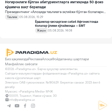
Ногиронлиги бўлган абитуриентларга имтиҳонда 50 фоиз
қўшимча вақт берилади
Президентнинг «Алоҳида таълимга эҳтиёжи бўлган болаларни
таълим ва ижтимоий хизматлар билан қамраб олиш тизимини
Таълим
05.08.2026, 15:29
такомиллаштириш бўйича қўшимча чора-тадбирлар
Ёрдамлар қисқаргани сабаб Афғонистонда
тўғрисида»ги қарори билан инклюзив таълим соҳасида қатор
болалар ўлими кўпаймоқда — БМТ
янги механизмлар жорий этилади.
Жаҳон
05.08.2026, 14:08
Биз ҳақимизда
Реклама
Алоқа
Фойдаланиш шартлари
Махфийлик сиёсати
©2026 «Paradigma.uz». Барча ҳуқуқлар ҳимояланган.

Сайтдаги маълумотлардан фойдаланилганда «Paradigma.uz» сайтига 
хавола кўрсатилиши шарт.

Электрон ОАВ гувоҳномаси: №180629. Берилган санаси: 2023 йил 6 
декабр

Муассис: «Paradigma Media» МЧЖ
100011, Тошкент, Навои кўчаси, 30
info@paradigma.uz